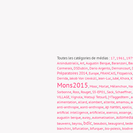
Toutes les catégories de médias :
,
,
17
1961
197
,
,
,
,
Arsindustrialis
Art
Augustin Berque
Baranzoni
Ba
,
,
,
,
Cormerais
DSDublin
Dario Argento
Dernoncourt
Préparatoires 2014
,
,
,
Europe
FRANCAIS
Fitzpatrick
,
,
,
,
,
Derrida
Jakob Von Uexküll
Jean-Luc
Jubé
Khora
K
Mons2015
,
,
,
,
Mooc
Morlat
Mélenchon
Na
,
,
,
,
,
,
Sorbonne
Ross
Rouget
S5-EP01
Sack
Schaeffner
,
,
,
,
VILLAGE
Vignola
Watsuji Tetsurō
[<TaggedItem:
a
,
,
,
,
,
alimentation
allard
alombert
alterite
amamou
a
,
,
ap nantes
,
,
anti-anthropie
aonti-anthropie
apollo
,
,
,
,
artificial intelligence
artificielle
asensio
assange
,
,
,
automedia
augustin berque
auray
automatisation
bdic
,
,
,
,
,
bauwens
bayrou
beaubois
beaugrand
bede
,
,
,
,
bianchini
bifurcation
bifurquer
bio-poïesis
biodive