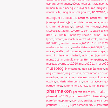
,
,
,
,
guinard
générations
géoplanétaires
habit
habitat
,
,
,
,
,
human
humus noétique
hunyadi
huron
huygues
,
,
,
indexation
,
idiomaticité
imaginaire
imaginaires
i
intelligence artificielle
,
,
,
int
interface
interfaces
,
,
,
,
jeux
,
jamet-pinkiewicz
jeff
jeu video
jeune
john 
,
,
,
,
,
kirchner
kirghizstan
kirksey
kittler
kludge
kobeis
,
,
,
,
,
lassègue
lasvignes
lavelle
le bon
le clézio
le cro
droit
,
,
,
,
,
,
,
lieu
limite
limphakdy
lipovac
lipuma
llm
,
,
,
,
lynch
lyotard
m
machine à états discrets
machin
mars2018
,
,
,
mash up 2012
,
mas
martin
masculin
,
,
,
mediapart
,
media
mediactivism
mediactivisme
m
,
,
,
microcosmologie
,
mialet
miallet
microcosmes
m
,
,
,
,
miouzik
missemer
mitchell
mobilizing.js
moddin
,
montevil
,
,
,
mons2015
monteville
montpellier
mo
,
museo2010
,
museo2011
,
museo2
museo2009
muséologie
,
,
,
,
mutations
média
mélenchon
m
,
,
,
neguenthropie
neguentropie
netcommons
neuro
,
,
,
,
,
nooetique
normativité
nosferatu
nova
nuit
nume
,
,
,
,
octobre
olivierlandau
omnsh
open_data
open_go
,
,
,
,
patridonnees
patrimoine
patriote
patriotin
peer-t
pharmakon
pharmakon
,
,
pharmakon.fr
pharmakon2019
,
pharmakon2020
,
,
pharmakos
p
,
,
,
,
,
plateformes
platon
play
play studies
poieisis
poi
pratjuge
,
,
,
pratiques
pre-sorbonne2020
preletari