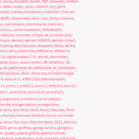
bpi
,
,
,
,
,
,
,
er
bourg
bourgatte
bouzel
braouezec
bratton
,
,
,
cartoon
,
,
al-dette
cardon
caron
cary grant
,
,
,
,
,
hardel
charles
chavalarias
chemillier
chez_soi
èque
,
,
,
,
,
citoyenneté
citton
clay_shirky
clement
,
,
,
,
on
commissaire
commissariat
commons
,
,
contribution
,
continu
contre-institution
,
,
,
creativite
crevoisier
critique_de_la raison pure
,
,
,
,
amasio
damato
damien JURADO
danièle linhart
,
,
,
,
,
crypting
dejouvancourt
delaporte
delice
delord
,
,
,
,
llers
dewy
diachronie
différance
différance
,
,
,
,
1516
digitalstudies1718
discret
disnovation
dt-amateur
,
,
,
,
dt-
droit
drouin
drouin-leclerc
ia
,
dt-patrimoine
,
dt-patrimoine_et_mediation
,
,
,
,
,
,
itorialisation
dürer
d’orso
eco
eco-technologie
14
,
,
edito1516
,
,
edito1415
editorialisation
,
,
enmi12
,
,
enmi14
,
,
013
enmi11
enmi13
enmi15
,
,
,
,
2017
enmi2018
enmi2019
enmi2020
,
,
,
,
]
ergonomie
ermoshina
ernst lubitsch
,
,
,
lanète
exorganisations
exorganisme
,
,
,
,
,
,
,
fens
,
ke news
fare
faure
fauré
fauvel
fazi
fcpe
,
,
,
,
u
fournier
fournout
fractales
france université
,
,
fun
,
,
futur en seine 2012
,
,
ta
fuller
futur
féminin
020
,
,
,
,
genre
geoffroy
george romero
georgescu-
,
,
,
,
,
an
global
godard
goethe
goetheinstitute
,
,
,
,
,
uayaquil
guehenneux
guez
guichard
guillaume