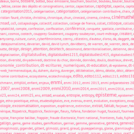
,
,
bossiere
,
,
,
,
,
,
,
rdeaux
borne
botbol
bouc émissaire
bouchain
bouiller
bouleau
boulier
boulli
,
,
,
,
,
capdigital
,
,
bêtise
caisse des dépôts et consignations
cantor
capacitation
capelle
capit
,
categorisation2015
,
,
catégorisation
,
,
,
catégarisation
catégorisation contributive
chaix
c
cinémath
,
,
,
,
,
,
,
,
ristian fauré
christie
christina
chronique
chun
cinecast
cinema
cinéma
cnsad
,
,
,
,
,
,
,
colloque
,
co3
collapsologie
collectif
collection
college de france
collet
colluti
conférence
,
,
,
,
,
,
,
ptabilité
compte
confession
confiscation
conquete_spatiale
contibutive
,
,
,
,
,
,
createrr
,
rsani
cosmos
costech
coupprey-Souberant
coupprey-soubeyran
court-métrage
,
,
,
,
,
,
,
,
,
,
partycamp
culture
cunin
cyberféminisme
czerny
célestins
d'auteur
d'orso
da
daggett
d
,
,
,
,
,
,
,
,
,
datajournalisme
davarian
david
david lynch
davidberry
de warren
de_warren
deck
de
,
design
,
design_attention
,
desirtech
,
,
,
,
outte
dessimond
deterritorialisation
detienne
devi
digitalstudies
,
,
digitalstudies1213
,
digitalstudies1415
,
digitalisation
digitalstudies
,
,
,
,
,
,
,
,
,
ation
diversité
divyadwivedi
doctrine du choc
donnée
données
doulis
doutriaux
drevet
conomie_contribution
dt-ecritures_numeriques
,
,
dt-education
,
,
dt-
dt-episteme
,
,
,
,
,
,
,
,
,
-web_hermeneutique
du
duhem
during
duverger
délibération
démo
déotte
désir
déterr
edito
,
,
,
,
edito1112
,
,
edito13
nomie contributive
ecosysteme
ecotechnologie
edito1213
enmi
,
emploi
,
,
,
,
,
,
ichmann
enfant
enjeux
enmi 2012
enmi 2013
enmi préparatoires 2
i2007
enmi2010
enmi2008
enmi2009
,
,
,
,
enmi2014
,
,
,
enmi2015
enmi2016
enmi
episteme
i23
,
,
enmi25
,
,
ensad
,
,
entropie
,
entropy
,
,
enmi24
ens
ensalab
episteme>
,
,
,
,
,
,
,
,
,
gie
etho-poieitique
ethos
etudesdigitales
eve
evenou
event
evolution
exceptions
exop
ologie
,
exosomatisation
,
,
,
,
extrait
,
fablab
,
,
exposition
expérience
extinction
facjouer
fa
,
,
,
,
,
,
,
,
mérique
fitzpatrick
fitzpztrick
fleckinger
fleury
fofana
fondation hugot
foucault
fournea
,
,
,
,
,
,
,
nçoise
françoise balibar
frappier
fraude électorale
front national
frontieres
fudo
fujiha
galligo
,
,
,
,
,
,
,
geneva
,
geneva2
game
game studies
gamification
garnier
gemme
generative
,
,
,
,
,
,
,
,
omogilmozzi
gigandet
gilbert
gilmozzi
girard
giraud
giuseppelongo
glaise
glennloughr
,
,
,
,
,
,
,
,
,
,
,
graphes
greenan
grenier
grenoble
gressier
grisel
griziotti
grouas
groupe
groys
gsalf
g