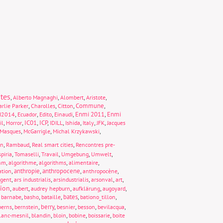
tes
,
,
,
,
Alberto Magnaghi
Alombert
Aristote
,
,
,
Commune
,
rlie Parker
Charolles
Citton
,
,
,
,
Enmi 2011
,
Enmi
I2014
Ecuador
Edito
Einaudi
,
,
IC01
,
ICP
,
,
,
,
,
il
Horror
IDILL
Ishida
Italy
JFK
Jacques
,
,
,
Masques
McGarrigle
Michal Krzykawski
,
,
,
on
Rambaud
Real smart cities
Rencontres pre-
,
,
,
,
,
piria
Tomaselli
Travail
Umgebung
Umwelt
,
,
,
,
thm
algorithme
algorithms
alimentaire
,
anthropie
,
anthropocene
,
,
ation
anthropocène
,
,
,
,
,
rgent
ars industrialis
arsindustrialis
arsonval
art
tion
,
,
,
,
,
aubert
audrey hepburn
aufklärung
augoyard
,
,
,
,
bates
,
,
barnabe
basho
bataille
bationo_tillon
,
,
berry
,
,
,
,
berns
bernstein
besnier
besson
bevilacqua
,
,
,
,
,
lanc-mesnil
blandin
bloin
bobine
boissarie
boite