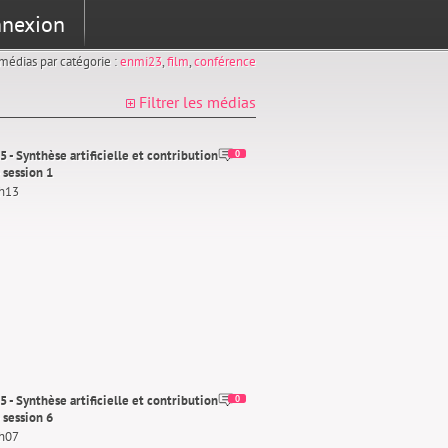
nexion
s médias par catégorie :
enmi23
,
film
,
conférence
Filtrer les médias
 - Synthèse artificielle et contribution
0
 session 1
3h13
 - Synthèse artificielle et contribution
0
 session 6
2h07