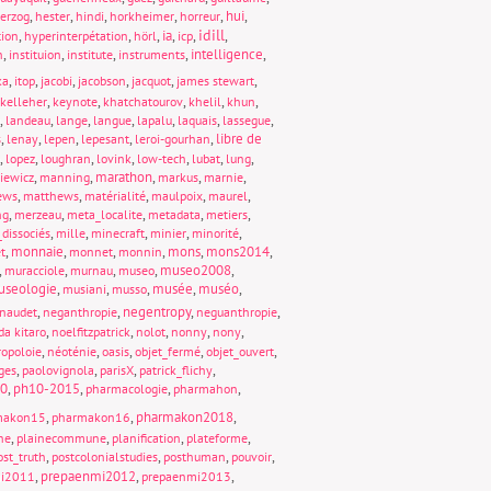
,
,
,
,
,
hui
,
erzog
hester
hindi
horkheimer
horreur
idill
,
,
,
ia
,
,
,
tion
hyperinterpétation
hörl
icp
,
,
,
,
intelligence
,
n
instituion
institute
instruments
,
,
,
,
,
,
ka
itop
jacobi
jacobson
jacquot
james stewart
,
,
,
,
,
kelleher
keynote
khatchatourov
khelil
khun
,
,
,
,
,
,
,
landeau
lange
langue
lapalu
laquais
lassegue
,
,
,
,
,
libre de
s
lenay
lepen
lepesant
leroi-gourhan
,
,
,
,
,
,
,
lopez
loughran
lovink
low-tech
lubat
lung
,
,
marathon
,
,
,
iewicz
manning
markus
marnie
,
,
,
,
,
ews
matthews
matérialité
maulpoix
maurel
,
,
,
,
,
ng
merzeau
meta_localite
metadata
metiers
,
,
,
,
,
dissociés
mille
minecraft
minier
minorité
,
monnaie
,
,
,
mons
,
mons2014
,
t
monnet
monnin
,
,
,
,
museo2008
,
muracciole
murnau
museo
seologie
,
,
,
musée
,
muséo
,
musiani
musso
,
,
negentropy
,
,
naudet
neganthropie
neguanthropie
,
,
,
,
,
da kitaro
noelfitzpatrick
nolot
nonny
nony
,
,
,
,
,
opoloie
néoténie
oasis
objet_fermé
objet_ouvert
,
,
,
,
ges
paolovignola
parisX
patrick_flichy
0
,
ph10-2015
,
,
,
pharmacologie
pharmahon
,
,
pharmakon2018
,
makon15
pharmakon16
,
,
,
,
ne
plainecommune
planification
plateforme
,
,
,
,
ost_truth
postcolonialstudies
posthuman
pouvoir
,
prepaenmi2012
,
,
mi2011
prepaenmi2013