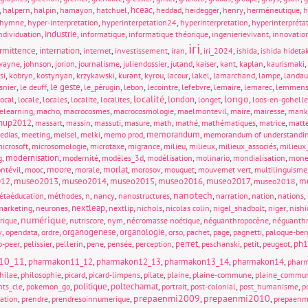
,
,
,
,
,
hceac
,
,
,
,
,
halpern
halpin
hamayon
hatchuel
heddad
heidegger
henry
herméneutique
h
,
,
,
,
hymne
hyper-interpretation
hyperinterpetation24
hyperinterpretation
hyperinterpréta
,
industrie
,
,
,
,
ndividuation
informatique
informatique théorique
ingenierievivant
innovatio
iri
ermittence
,
internation
,
,
,
,
,
,
,
internet
investissement
iran
iri_2024
ishida
ishida hideta
,
,
,
,
,
,
,
,
,
,
wayne
johnson
jorion
journalisme
juliendossier
jutand
kaiser
kant
kaplan
kaurismaki
,
,
,
,
,
,
,
,
,
,
si
kobryn
kostynyan
krzykawski
kurant
kyrou
lacour
lakel
lamarchand
lampe
landau
,
,
le geste
,
,
,
,
,
,
,
snier
le deuff
le_pérugin
lebon
lecointre
lefebvre
lemaire
lemarec
lemmen
localité
longo
,
,
,
,
,
,
london
,
,
,
local
locale
locales
localite
localites
longet
loos-en-gohelle
,
,
,
,
,
,
,
elearning
macho
macrocosmes
macrocosmologie
maelmontevil
maire
mairesse
mank
hup2012
,
,
,
,
,
,
,
,
,
massart
massin
massuti
masure
math
mathé
mathématiques
matrice
matt
,
,
,
,
,
memorandum
,
edias
meeting
meisel
melki
memo prod
memorandum of understandi
,
,
,
,
,
,
,
icrosoft
microsomologie
microtaxe
migrance
milieu
milieux
milieux_associés
milieux_
,
modernisation
,
,
,
,
,
,
g
modernité
modèles_3d
modélisation
molinario
mondialisation
mone
,
,
moore
,
,
morlat
,
,
,
,
ntévil
mooc
morale
morosov
mouquet
mouvemet vert
multilinguisme
012
,
museo2013
,
museo2014
,
museo2015
,
museo2016
,
museo2017
,
,
mu
museo2018
nanotech
,
,
,
,
,
,
,
,
,
étaéducation
méthodes
n
nancy
nanostructures
narration
nation
nations
,
,
nextleap
,
,
,
,
,
,
marketing
neurones
nextlip
nichols
nicolas colin
nigel_shadbolt
niger
nishi
numérique
,
,
,
,
,
,
rique
nutriscore
nym
nécromasse noétique
néguanthropocène
néguanthr
,
,
,
organogenese
,
organologie
,
,
,
,
,
v
opendata
ordre
orso
pachet
page
pagnetti
paloque-ber
,
,
,
,
,
,
perret
,
,
,
,
ph1
o-peer
pelissier
pellerin
pene
pensée
perception
peschanski
petit
peugeot
10_11
,
pharmakon11_12
,
pharmakon12_13
,
pharmakon13_14
,
pharmakon14
,
phar
,
,
,
,
,
,
,
hilae
philosophie
picard
picard-limpens
pilate
plaine
plaine-commune
plaine_commu
,
,
politique
,
poltechamat
,
,
,
,
nts_cle
pokemon_go
portrait
post-colonial
post_humanisme
p
prepaenmi2009
prepaenmi2010
,
,
,
,
,
sation
prendre
prendresoinnumerique
prepaen