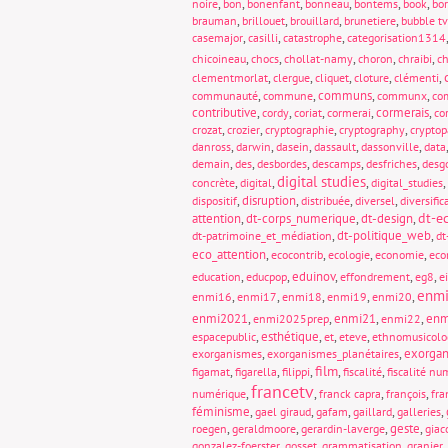
,
,
,
,
,
,
noire
bon
bonenfant
bonneau
bontems
book
bo
,
,
,
,
brauman
brillouet
brouillard
brunetiere
bubble tv
,
,
,
casemajor
casilli
catastrophe
categorisation1314
,
,
,
,
,
chicoineau
chocs
chollat-namy
choron
chraibi
ch
,
,
,
,
,
clementmorlat
clergue
cliquet
cloture
clémenti
,
,
communs
,
,
communauté
commune
communx
com
contributive
,
,
,
,
cormerais
,
cordy
coriat
cormerai
co
,
,
,
,
crozat
crozier
cryptographie
cryptography
crypto
,
,
,
,
,
danross
darwin
dasein
dassault
dassonville
data
,
,
,
,
,
demain
des
desbordes
descamps
desfriches
desg
digital studies
,
,
,
,
concrète
digital
digital_studies
,
disruption
,
,
,
dispositif
distribuée
diversel
diversific
dt-e
attention
,
dt-corps_numerique
,
dt-design
,
,
dt-politique_web
,
dt-patrimoine_et_médiation
dt
eco_attention
,
,
,
,
ecocontrib
ecologie
economie
eco
,
,
eduinov
,
,
,
education
educpop
effondrement
eg8
e
enm
,
,
,
,
,
enmi16
enmi17
enmi18
enmi19
enmi20
enmi2021
,
,
enmi21
,
,
enm
enmi2025prep
enmi22
,
esthétique
,
,
,
espacepublic
et
eteve
ethnomusicolo
,
,
exorgan
exorganismes
exorganismes_planétaires
film
,
,
,
,
,
figamat
figarella
filippi
fiscalité
fiscalité nu
francetv
,
,
,
,
numérique
franck capra
françois
fra
féminisme
,
,
,
,
,
gael giraud
gafam
gaillard
galleries
,
,
,
geste
,
roegen
geraldmoore
gerardin-laverge
giac
,
,
,
,
gonzalez-foerster
gosset
grammatisation
granier