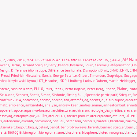
AP Nan
,
,
,
,
,
,
,
9
2
2009
2016
924:3892e848-c742-11e4-affe-00145ea4a2be:UN
;
AAGT
,
,
,
,
,
,
,
,
,
uwens
Berlin
Bernard Stiegler
Berry
Blancs
Bossière
Bourg
Carême
Catégorisation
Cha
,
,
,
,
,
,
,
Design
Différance idiomatique
Différance territoriale
Disruption
Droit
EMAD
ENMI
ENM
,
,
,
,
,
,
,
Freud
Friedrich Nietzsche
Garcia
George Bataille
Gilbert Simondon
Graphique
Guayaqu
,
,
,
,
,
,
,
,
hôra
Krzykawski
Kyrou
LDT_Histoire
LSDP
Lindberg
Ludovic Duhem
Martin Heidegger
,
,
PH10
,
,
,
,
,
,
Plaine
,
nterre
Nishida Kitaro
PMN
Paris3
Petar Bojanic
Peter Berg
Pinede
Plat
,
,
,
,
,
,
,
,
Selouane
Sennett
Sentis
Simon
Sinfonie
Sitting Bull
Spectacle participatif
Stiegler
Sus
,
,
,
,
,
,
,
,
,
,
cadémie2014
addictions
ademe
adorno
afd
affamés
ag
agents
ai
alain supiot
algori
,
,
,
,
,
,
,
,
mato
ambiance
ambiantale
analyse
andrew keen
andrès
animé
annealombert
annot
,
,
,
,
,
,
,
appareil
apple
aquaviva-bosseur
architecture
archive
archéologie_des_médias
areva
a
atten
,
,
atelier
,
,
,
,
,
assayag
astrophysique
atelier LDT
atelier produit
atelierproduit
ateliers
s
,
,
,
,
,
,
,
,
,
autonomie
avenati
bachimont
banlieu
baranzoni
barberis
bardeau
barilleau
barlow
,
,
,
,
,
,
,
,
,
utsamkeit
begout
begus
belaid
benoit
benoît-browaeys
berardi
bernard stiegler
berni
,
biologie
,
,
,
,
,
,
,
rsité
biorégion
biorégionalisme
biosphere
biosphère
biotechnologies
blanc
b