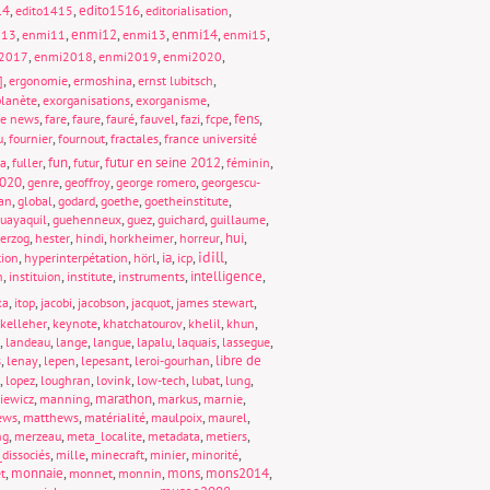
14
,
,
edito1516
,
,
edito1415
editorialisation
,
,
enmi12
,
,
enmi14
,
,
013
enmi11
enmi13
enmi15
,
,
,
,
2017
enmi2018
enmi2019
enmi2020
,
,
,
,
]
ergonomie
ermoshina
ernst lubitsch
,
,
,
lanète
exorganisations
exorganisme
,
,
,
,
,
,
,
fens
,
ke news
fare
faure
fauré
fauvel
fazi
fcpe
,
,
,
,
u
fournier
fournout
fractales
france université
,
,
fun
,
,
futur en seine 2012
,
,
ta
fuller
futur
féminin
020
,
,
,
,
genre
geoffroy
george romero
georgescu-
,
,
,
,
,
an
global
godard
goethe
goetheinstitute
,
,
,
,
,
uayaquil
guehenneux
guez
guichard
guillaume
,
,
,
,
,
hui
,
erzog
hester
hindi
horkheimer
horreur
idill
,
,
,
ia
,
,
,
tion
hyperinterpétation
hörl
icp
,
,
,
,
intelligence
,
n
instituion
institute
instruments
,
,
,
,
,
,
ka
itop
jacobi
jacobson
jacquot
james stewart
,
,
,
,
,
kelleher
keynote
khatchatourov
khelil
khun
,
,
,
,
,
,
,
landeau
lange
langue
lapalu
laquais
lassegue
,
,
,
,
,
libre de
s
lenay
lepen
lepesant
leroi-gourhan
,
,
,
,
,
,
,
lopez
loughran
lovink
low-tech
lubat
lung
,
,
marathon
,
,
,
iewicz
manning
markus
marnie
,
,
,
,
,
ews
matthews
matérialité
maulpoix
maurel
,
,
,
,
,
ng
merzeau
meta_localite
metadata
metiers
,
,
,
,
,
dissociés
mille
minecraft
minier
minorité
,
monnaie
,
,
,
mons
,
mons2014
,
t
monnet
monnin