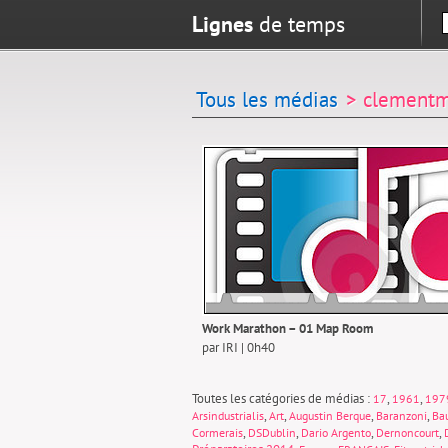
Lignes
de temps
Tous les médias
> clementm
Work Marathon – 01 Map Room
par IRI | 0h40
Toutes les catégories de médias :
,
,
17
1961
197
,
,
,
,
Arsindustrialis
Art
Augustin Berque
Baranzoni
Ba
,
,
,
,
Cormerais
DSDublin
Dario Argento
Dernoncourt