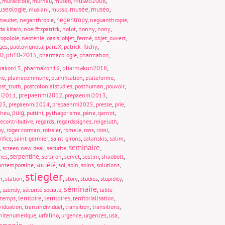
,
,
,
,
museo2008
,
muracciole
murnau
museo
seologie
,
,
,
musée
,
muséo
,
musiani
musso
,
,
negentropy
,
,
naudet
neganthropie
neguanthropie
,
,
,
,
,
da kitaro
noelfitzpatrick
nolot
nonny
nony
,
,
,
,
,
opoloie
néoténie
oasis
objet_fermé
objet_ouvert
,
,
,
,
ges
paolovignola
parisX
patrick_flichy
0
,
ph10-2015
,
,
,
pharmacologie
pharmahon
,
,
pharmakon2018
,
makon15
pharmakon16
,
,
,
,
ne
plainecommune
planification
plateforme
,
,
,
,
ost_truth
postcolonialstudies
posthuman
pouvoir
,
prepaenmi2012
,
,
mi2011
prepaenmi2013
,
,
,
,
,
23
prepaenmi2024
prepaenmi2025
presse
prie
,
puig
,
,
,
,
,
cheu
puttini
pythagorisme
pène
qarnot
,
,
,
,
econtributive
regards
regardssignes
reigeluth
,
,
,
,
,
,
ay
roger corman
roissier
romele
ross
rossi
,
,
,
,
,
rifice
saint-germier
saint-girons
salanskis
salim
seminaire
,
,
,
,
screen new deal
securite
,
serpentine
,
,
,
,
,
mes
sersiron
servet
sestini
shadbolt
,
société
,
,
,
,
,
contemporaine
soi
soin
soins
solutions
stiegler
,
,
,
,
,
,
n
station
story
studies
stupidity
séminaire
,
,
,
,
szendy
sécurité sociale
table
,
territoire
,
territoires
,
,
temps
territorialisation
,
,
,
,
viduation
transindividuel
transition
transitions
,
,
,
,
,
nitenumerique
urfalino
urgence
urgences
usa