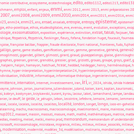
edito
,
,
,
,
edito1112
,
,
edito13
nomie contributive
ecosysteme
ecotechnologie
edito1213
enmi
,
emploi
,
,
,
,
,
,
ichmann
enfant
enjeux
enmi 2012
enmi 2013
enmi préparatoires 2
i2007
enmi2010
enmi2008
enmi2009
,
,
,
,
enmi2014
,
,
,
enmi2015
enmi2016
enmi
episteme
i23
,
,
enmi25
,
,
ensad
,
,
entropie
,
entropy
,
,
enmi24
ens
ensalab
episteme>
,
,
,
,
,
,
,
,
,
gie
etho-poieitique
ethos
etudesdigitales
eve
evenou
event
evolution
exceptions
exop
ologie
,
exosomatisation
,
,
,
,
extrait
,
fablab
,
,
exposition
expérience
extinction
facjouer
fa
,
,
,
,
,
,
,
,
mérique
fitzpatrick
fitzpztrick
fleckinger
fleury
fofana
fondation hugot
foucault
fournea
,
,
,
,
,
,
,
nçoise
françoise balibar
frappier
fraude électorale
front national
frontieres
fudo
fujiha
galligo
,
,
,
,
,
,
,
geneva
,
geneva2
game
game studies
gamification
garnier
gemme
generative
,
,
,
,
,
,
,
,
omogilmozzi
gigandet
gilbert
gilmozzi
girard
giraud
giuseppelongo
glaise
glennloughr
,
,
,
,
,
,
,
,
,
,
,
graphes
greenan
grenier
grenoble
gressier
grisel
griziotti
grouas
groupe
groys
gsalf
g
,
,
,
,
,
hceac
,
,
,
,
,
halpern
halpin
hamayon
hatchuel
heddad
heidegger
henry
herméneutique
h
,
,
,
,
hymne
hyper-interpretation
hyperinterpetation24
hyperinterpretation
hyperinterpréta
,
industrie
,
,
,
,
ndividuation
informatique
informatique théorique
ingenierievivant
innovatio
iri
ermittence
,
internation
,
,
,
,
,
,
,
internet
investissement
iran
iri_2024
ishida
ishida hideta
,
,
,
,
,
,
,
,
,
,
wayne
johnson
jorion
journalisme
juliendossier
jutand
kaiser
kant
kaplan
kaurismaki
,
,
,
,
,
,
,
,
,
,
si
kobryn
kostynyan
krzykawski
kurant
kyrou
lacour
lakel
lamarchand
lampe
landau
,
,
le geste
,
,
,
,
,
,
,
snier
le deuff
le_pérugin
lebon
lecointre
lefebvre
lemaire
lemarec
lemmen
localité
longo
,
,
,
,
,
,
london
,
,
,
local
locale
locales
localite
localites
longet
loos-en-gohelle
,
,
,
,
,
,
,
elearning
macho
macrocosmes
macrocosmologie
maelmontevil
maire
mairesse
mank
hup2012
,
,
,
,
,
,
,
,
,
massart
massin
massuti
masure
math
mathé
mathématiques
matrice
matt
,
,
,
,
,
memorandum
,
edias
meeting
meisel
melki
memo prod
memorandum of understandi
,
,
,
,
,
,
,
icrosoft
microsomologie
microtaxe
migrance
milieu
milieux
milieux_associés
milieux_
,
modernisation
,
,
,
,
,
,
g
modernité
modèles_3d
modélisation
molinario
mondialisation
mone