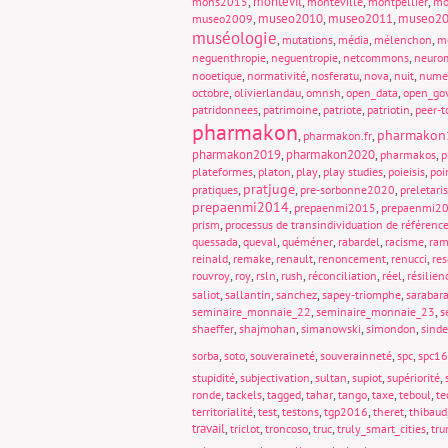
,
montevil
,
,
,
mons2015
monteville
montpellier
mo
,
museo2010
,
museo2011
,
museo2
museo2009
muséologie
,
,
,
,
mutations
média
mélenchon
m
,
,
,
neguenthropie
neguentropie
netcommons
neuro
,
,
,
,
,
nooetique
normativité
nosferatu
nova
nuit
nume
,
,
,
,
octobre
olivierlandau
omnsh
open_data
open_go
,
,
,
,
patridonnees
patrimoine
patriote
patriotin
peer-t
pharmakon
pharmakon
,
,
pharmakon.fr
pharmakon2019
,
pharmakon2020
,
,
pharmakos
p
,
,
,
,
,
plateformes
platon
play
play studies
poieisis
poi
pratjuge
,
,
,
pratiques
pre-sorbonne2020
preletari
prepaenmi2014
,
,
prepaenmi2015
prepaenmi2
,
prism
processus de transindividuation de référenc
,
,
,
,
,
quessada
queval
quéméner
rabardel
racisme
ram
,
,
,
,
,
reinald
remake
renault
renoncement
renucci
re
,
,
,
,
,
,
rouvroy
roy
rsln
rush
réconciliation
réel
résilien
,
,
,
,
saliot
sallantin
sanchez
sapey-triomphe
sarabar
,
,
seminaire_monnaie_22
seminaire_monnaie_23
s
,
,
,
,
shaeffer
shajmohan
simanowski
simondon
sinde
,
,
,
,
,
sorba
soto
souveraineté
souverainneté
spc
spc16
,
,
,
,
,
stupidité
subjectivation
sultan
supiot
supériorité
,
,
,
,
,
,
,
ronde
tackels
tagged
tahar
tango
taxe
teboul
te
,
,
,
,
,
territorialité
test
testons
tgp2016
theret
thibaud
travail
,
,
,
,
,
triclot
troncoso
truc
truly_smart_cities
tr