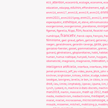
eco_attention
,
,
,
,
ecocontrib
ecologie
economie
eco
,
,
eduinov
,
,
,
education
educpop
effondrement
eg8
e
enm
,
,
,
,
,
enmi16
enmi17
enmi18
enmi19
enmi20
enmi2021
,
,
enmi21
,
,
enm
enmi2025prep
enmi22
,
esthétique
,
,
,
espacepublic
et
eteve
ethnomusicolo
,
,
exorgan
exorganismes
exorganismes_planétaires
film
,
,
,
,
,
figamat
figarella
filippi
fiscalité
fiscalité nu
francetv
,
,
,
,
numérique
franck capra
françois
fra
féminisme
,
,
,
,
,
gael giraud
gafam
gaillard
galleries
,
,
,
geste
,
roegen
geraldmoore
gerardin-laverge
giac
,
,
,
,
gonzalez-foerster
gosset
grammatisation
granier
,
,
,
,
guinard
générations
géoplanétaires
habit
habitat
,
,
,
,
,
human
humus noétique
hunyadi
huron
huygues
,
,
,
indexation
,
idiomaticité
imaginaire
imaginaires
i
intelligence artificielle
,
,
,
int
interface
interfaces
,
,
,
,
jeux
,
jamet-pinkiewicz
jeff
jeu video
jeune
john 
,
,
,
,
,
kirchner
kirghizstan
kirksey
kittler
kludge
kobeis
,
,
,
,
,
lassègue
lasvignes
lavelle
le bon
le clézio
le cro
droit
,
,
,
,
,
,
,
lieu
limite
limphakdy
lipovac
lipuma
llm
,
,
,
,
lynch
lyotard
m
machine à états discrets
machin
mars2018
,
,
,
mash up 2012
,
mas
martin
masculin
,
,
,
mediapart
,
media
mediactivism
mediactivisme
m
,
,
,
microcosmologie
,
mialet
miallet
microcosmes
m
,
,
,
,
miouzik
missemer
mitchell
mobilizing.js
moddin