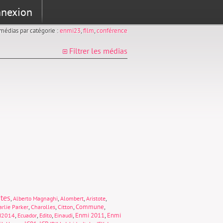
nexion
s médias par catégorie :
enmi23
,
film
,
conférence
Filtrer les médias
tes
,
,
,
,
Alberto Magnaghi
Alombert
Aristote
,
,
,
Commune
,
rlie Parker
Charolles
Citton
,
,
,
,
Enmi 2011
,
Enmi
I2014
Ecuador
Edito
Einaudi