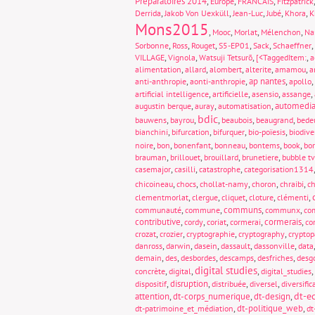
Préparatoires 2014
,
,
,
Europe
FRANCAIS
Fitzpatrick
,
,
,
,
,
Derrida
Jakob Von Uexküll
Jean-Luc
Jubé
Khora
K
Mons2015
,
,
,
,
Mooc
Morlat
Mélenchon
Na
,
,
,
,
,
,
Sorbonne
Ross
Rouget
S5-EP01
Sack
Schaeffner
,
,
,
,
VILLAGE
Vignola
Watsuji Tetsurō
[<TaggedItem:
a
,
,
,
,
,
alimentation
allard
alombert
alterite
amamou
a
,
,
ap nantes
,
,
anti-anthropie
aonti-anthropie
apollo
,
,
,
,
artificial intelligence
artificielle
asensio
assange
,
,
,
automedia
augustin berque
auray
automatisation
bdic
,
,
,
,
,
bauwens
bayrou
beaubois
beaugrand
bede
,
,
,
,
bianchini
bifurcation
bifurquer
bio-poïesis
biodive
,
,
,
,
,
,
noire
bon
bonenfant
bonneau
bontems
book
bo
,
,
,
,
brauman
brillouet
brouillard
brunetiere
bubble tv
,
,
,
casemajor
casilli
catastrophe
categorisation1314
,
,
,
,
,
chicoineau
chocs
chollat-namy
choron
chraibi
ch
,
,
,
,
,
clementmorlat
clergue
cliquet
cloture
clémenti
,
,
communs
,
,
communauté
commune
communx
com
contributive
,
,
,
,
cormerais
,
cordy
coriat
cormerai
co
,
,
,
,
crozat
crozier
cryptographie
cryptography
crypto
,
,
,
,
,
danross
darwin
dasein
dassault
dassonville
data
,
,
,
,
,
demain
des
desbordes
descamps
desfriches
desg
digital studies
,
,
,
,
concrète
digital
digital_studies
,
disruption
,
,
,
dispositif
distribuée
diversel
diversific
dt-e
attention
,
dt-corps_numerique
,
dt-design
,
,
dt-politique_web
,
dt-patrimoine_et_médiation
dt