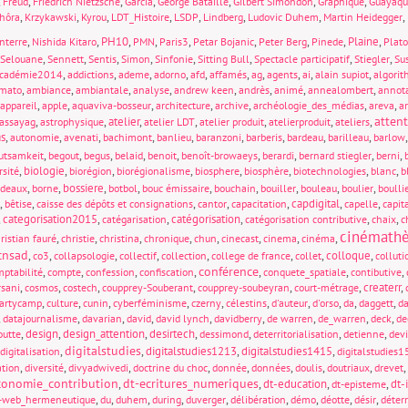
,
,
,
,
,
,
,
Freud
Friedrich Nietzsche
Garcia
George Bataille
Gilbert Simondon
Graphique
Guayaqu
,
,
,
,
,
,
,
,
hôra
Krzykawski
Kyrou
LDT_Histoire
LSDP
Lindberg
Ludovic Duhem
Martin Heidegger
,
,
PH10
,
,
,
,
,
,
Plaine
,
nterre
Nishida Kitaro
PMN
Paris3
Petar Bojanic
Peter Berg
Pinede
Plat
,
,
,
,
,
,
,
,
Selouane
Sennett
Sentis
Simon
Sinfonie
Sitting Bull
Spectacle participatif
Stiegler
Sus
,
,
,
,
,
,
,
,
,
,
cadémie2014
addictions
ademe
adorno
afd
affamés
ag
agents
ai
alain supiot
algori
,
,
,
,
,
,
,
,
mato
ambiance
ambiantale
analyse
andrew keen
andrès
animé
annealombert
annot
,
,
,
,
,
,
,
appareil
apple
aquaviva-bosseur
architecture
archive
archéologie_des_médias
areva
a
atten
,
,
atelier
,
,
,
,
,
assayag
astrophysique
atelier LDT
atelier produit
atelierproduit
ateliers
s
,
,
,
,
,
,
,
,
,
autonomie
avenati
bachimont
banlieu
baranzoni
barberis
bardeau
barilleau
barlow
,
,
,
,
,
,
,
,
,
utsamkeit
begout
begus
belaid
benoit
benoît-browaeys
berardi
bernard stiegler
berni
,
biologie
,
,
,
,
,
,
,
rsité
biorégion
biorégionalisme
biosphere
biosphère
biotechnologies
blanc
b
,
,
bossiere
,
,
,
,
,
,
,
rdeaux
borne
botbol
bouc émissaire
bouchain
bouiller
bouleau
boulier
boulli
,
,
,
,
,
capdigital
,
,
bêtise
caisse des dépôts et consignations
cantor
capacitation
capelle
capit
,
categorisation2015
,
,
catégorisation
,
,
,
catégarisation
catégorisation contributive
chaix
c
cinémath
,
,
,
,
,
,
,
,
ristian fauré
christie
christina
chronique
chun
cinecast
cinema
cinéma
cnsad
,
,
,
,
,
,
,
colloque
,
co3
collapsologie
collectif
collection
college de france
collet
colluti
conférence
,
,
,
,
,
,
,
ptabilité
compte
confession
confiscation
conquete_spatiale
contibutive
,
,
,
,
,
,
createrr
,
rsani
cosmos
costech
coupprey-Souberant
coupprey-soubeyran
court-métrage
,
,
,
,
,
,
,
,
,
,
partycamp
culture
cunin
cyberféminisme
czerny
célestins
d'auteur
d'orso
da
daggett
d
,
,
,
,
,
,
,
,
,
datajournalisme
davarian
david
david lynch
davidberry
de warren
de_warren
deck
de
,
design
,
design_attention
,
desirtech
,
,
,
,
outte
dessimond
deterritorialisation
detienne
devi
digitalstudies
,
,
digitalstudies1213
,
digitalstudies1415
,
digitalisation
digitalstudies
,
,
,
,
,
,
,
,
,
ation
diversité
divyadwivedi
doctrine du choc
donnée
données
doulis
doutriaux
drevet
conomie_contribution
dt-ecritures_numeriques
,
,
dt-education
,
,
dt-
dt-episteme
,
,
,
,
,
,
,
,
,
-web_hermeneutique
du
duhem
during
duverger
délibération
démo
déotte
désir
déterr