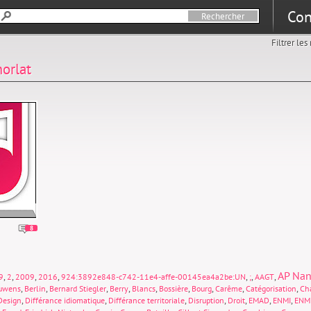
Con
Filtrer le
orlat
8
AP Nan
,
,
,
,
,
,
,
9
2
2009
2016
924:3892e848-c742-11e4-affe-00145ea4a2be:UN
;
AAGT
,
,
,
,
,
,
,
,
,
uwens
Berlin
Bernard Stiegler
Berry
Blancs
Bossière
Bourg
Carême
Catégorisation
Cha
,
,
,
,
,
,
,
Design
Différance idiomatique
Différance territoriale
Disruption
Droit
EMAD
ENMI
ENM