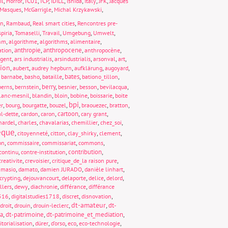
,
,
IC01
,
ICP
,
,
,
,
,
il
Horror
IDILL
Ishida
Italy
JFK
Jacques
,
,
,
Masques
McGarrigle
Michal Krzykawski
,
,
,
on
Rambaud
Real smart cities
Rencontres pre-
,
,
,
,
,
piria
Tomaselli
Travail
Umgebung
Umwelt
,
,
,
,
thm
algorithme
algorithms
alimentaire
,
anthropie
,
anthropocene
,
,
ation
anthropocène
,
,
,
,
,
rgent
ars industrialis
arsindustrialis
arsonval
art
tion
,
,
,
,
,
aubert
audrey hepburn
aufklärung
augoyard
,
,
,
,
bates
,
,
barnabe
basho
bataille
bationo_tillon
,
,
berry
,
,
,
,
berns
bernstein
besnier
besson
bevilacqua
,
,
,
,
,
lanc-mesnil
blandin
bloin
bobine
boissarie
boite
bpi
,
,
,
,
,
,
,
er
bourg
bourgatte
bouzel
braouezec
bratton
,
,
,
cartoon
,
,
al-dette
cardon
caron
cary grant
,
,
,
,
,
hardel
charles
chavalarias
chemillier
chez_soi
èque
,
,
,
,
,
citoyenneté
citton
clay_shirky
clement
,
,
,
,
on
commissaire
commissariat
commons
,
,
contribution
,
continu
contre-institution
,
,
,
creativite
crevoisier
critique_de_la raison pure
,
,
,
,
amasio
damato
damien JURADO
danièle linhart
,
,
,
,
,
crypting
dejouvancourt
delaporte
delice
delord
,
,
,
,
llers
dewy
diachronie
différance
différance
,
,
,
,
1516
digitalstudies1718
discret
disnovation
dt-amateur
,
,
,
,
dt-
droit
drouin
drouin-leclerc
ia
,
dt-patrimoine
,
dt-patrimoine_et_mediation
,
,
,
,
,
,
itorialisation
dürer
d’orso
eco
eco-technologie