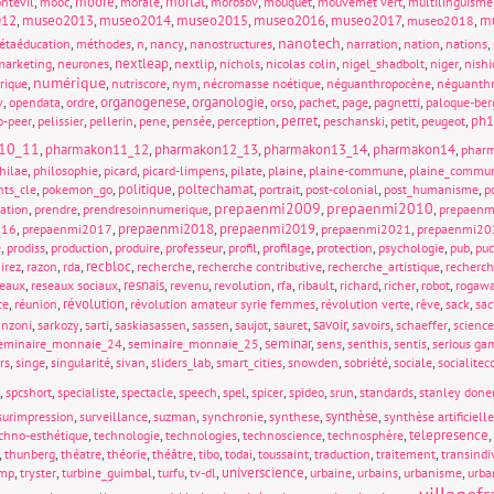
,
,
moore
,
,
morlat
,
,
,
,
ntévil
mooc
morale
morosov
mouquet
mouvemet vert
multilinguisme
012
,
museo2013
,
museo2014
,
museo2015
,
museo2016
,
museo2017
,
,
mu
museo2018
nanotech
,
,
,
,
,
,
,
,
,
étaéducation
méthodes
n
nancy
nanostructures
narration
nation
nations
,
,
nextleap
,
,
,
,
,
,
marketing
neurones
nextlip
nichols
nicolas colin
nigel_shadbolt
niger
nishi
numérique
,
,
,
,
,
,
rique
nutriscore
nym
nécromasse noétique
néguanthropocène
néguanthr
,
,
,
organogenese
,
organologie
,
,
,
,
,
v
opendata
ordre
orso
pachet
page
pagnetti
paloque-ber
,
,
,
,
,
,
perret
,
,
,
,
ph1
o-peer
pelissier
pellerin
pene
pensée
perception
peschanski
petit
peugeot
10_11
,
pharmakon11_12
,
pharmakon12_13
,
pharmakon13_14
,
pharmakon14
,
phar
,
,
,
,
,
,
,
hilae
philosophie
picard
picard-limpens
pilate
plaine
plaine-commune
plaine_commu
,
,
politique
,
poltechamat
,
,
,
,
nts_cle
pokemon_go
portrait
post-colonial
post_humanisme
p
prepaenmi2009
prepaenmi2010
,
,
,
,
,
sation
prendre
prendresoinnumerique
prepaen
,
,
prepaenmi2018
,
prepaenmi2019
,
,
016
prepaenmi2017
prepaenmi2021
prepaenmi20
,
,
,
,
,
,
,
,
,
,
e
prodiss
production
produire
professeur
profil
profilage
protection
psychologie
pub
pu
,
,
,
recbloc
,
,
,
,
irez
razon
rda
recherche
recherche contributive
recherche_artistique
recherch
,
,
resnais
,
,
,
,
,
,
,
,
seaux
reseaux sociaux
revenu
revolution
rfa
ribault
richard
richer
robot
rogaw
,
,
révolution
,
,
,
,
,
ce
réunion
révolution amateur syrie femmes
révolution verte
rêve
sack
sac
,
,
,
,
,
,
,
savoir
,
,
,
anzoni
sarkozy
sarti
saskiasassen
sassen
saujot
sauret
savoirs
schaeffer
science
,
,
seminar
,
,
,
,
eminaire_monnaie_24
seminaire_monnaie_25
sens
senthis
sentis
serious ga
,
,
,
,
,
,
,
,
,
rs
singe
singularité
sivan
sliders_lab
smart_cities
snowden
sobriété
sociale
socialite
,
,
,
,
,
,
,
,
,
,
spcshort
specialiste
spectacle
speech
spel
spicer
spideo
srun
standards
stanley done
,
,
,
,
,
synthèse
,
surimpression
surveillance
suzman
synchronie
synthese
synthèse artificielle
,
,
,
,
,
telepresence
,
chno-esthétique
technologie
technologies
technoscience
technosphère
,
,
,
,
,
,
,
,
,
,
thunberg
théatre
théorie
théâtre
tibo
todai
toussaint
traduction
traitement
transindi
,
,
,
,
,
universcience
,
,
,
,
ump
tryster
turbine_guimbal
turfu
tv-dl
urbaine
urbains
urbanisme
urba