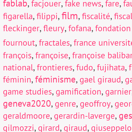
fablab
,
,
,
,
facjouer
fake news
fare
fa
film
,
,
,
,
figarella
filippi
fiscalité
fisc
,
,
,
fleckinger
fleury
fofana
fondation
,
,
fournout
fractales
france universi
,
,
françois
françoise
françoise baliba
,
,
,
,
national
frontieres
fudo
fujihata
f
,
féminisme
,
,
féminin
gael giraud
g
,
,
game studies
gamification
garnier
geneva2020
,
,
,
genre
geoffroy
geor
,
,
ges
geraldmoore
gerardin-laverge
,
,
,
gilmozzi
girard
giraud
giuseppel