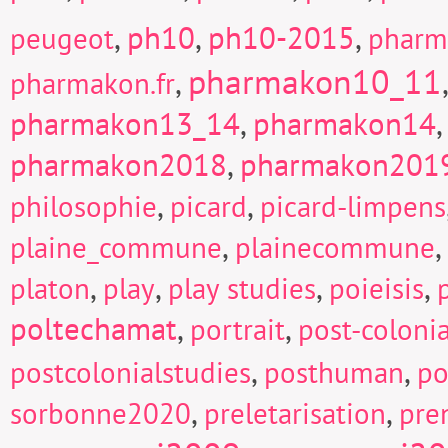
,
ph10
,
ph10-2015
,
peugeot
pharm
pharmakon10_11
,
pharmakon.fr
pharmakon13_14
,
pharmakon14
pharmakon2018
,
pharmakon201
,
,
philosophie
picard
picard-limpens
,
,
plaine_commune
plainecommune
,
,
,
,
platon
play
play studies
poieisis
poltechamat
,
,
portrait
post-colonia
,
,
postcolonialstudies
posthuman
po
,
,
sorbonne2020
preletarisation
pre