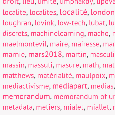
droit
,
,
,
,
lieu
limite
limphakdy
lipov
localité
,
,
,
london
localite
localites
,
,
,
,
loughran
lovink
low-tech
lubat
l
,
,
,
discrets
machinelearning
macho
,
,
,
maelmontevil
maire
mairesse
man
,
mars2018
,
,
marnie
martin
mascul
,
,
,
,
massin
massuti
masure
math
mat
,
,
,
matthews
matérialité
maulpoix
m
,
mediapart
,
mediactivisme
medias
memorandum
,
memorandum of un
,
,
,
,
metadata
metiers
mialet
miallet