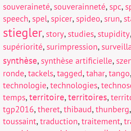
,
,
,
souveraineté
souverainneté
spc
s
,
,
,
,
,
speech
spel
spicer
spideo
srun
s
stiegler
,
,
,
story
studies
stupidity
,
,
supériorité
surimpression
surveill
synthèse
,
,
synthèse artificielle
sze
,
,
,
,
ronde
tackels
tagged
tahar
tango
,
,
technologie
technologies
technos
,
territoire
,
territoires
,
temps
territ
,
,
,
tgp2016
theret
thibaud
thunberg
,
,
,
toussaint
traduction
traitement
t