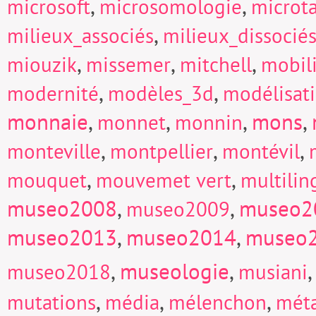
,
,
microsoft
microsomologie
microt
,
milieux_associés
milieux_dissocié
,
,
,
miouzik
missemer
mitchell
mobili
,
,
modernité
modèles_3d
modélisat
monnaie
,
,
,
mons
,
monnet
monnin
,
,
,
monteville
montpellier
montévil
,
,
mouquet
mouvemet vert
multili
museo2008
,
,
museo2
museo2009
museo2013
,
museo2014
,
museo
,
museologie
,
museo2018
musiani
,
,
,
mutations
média
mélenchon
mét