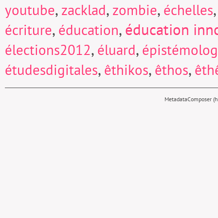
,
,
,
youtube
zacklad
zombie
échelles
,
,
éducation inn
écriture
éducation
,
,
élections2012
éluard
épistémolog
,
,
,
étudesdigitales
êthikos
êthos
êth
MetadataComposer (hy