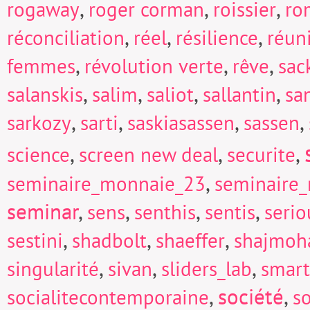
,
,
,
rogaway
roger corman
roissier
ro
,
,
,
réconciliation
réel
résilience
réun
,
,
,
femmes
révolution verte
rêve
sac
,
,
,
,
salanskis
salim
saliot
sallantin
sa
,
,
,
,
sarkozy
sarti
saskiasassen
sassen
,
,
,
science
screen new deal
securite
,
seminaire_monnaie_23
seminaire
seminar
,
,
,
,
sens
senthis
sentis
seri
,
,
,
sestini
shadbolt
shaeffer
shajmoh
,
,
,
singularité
sivan
sliders_lab
smart
,
société
,
socialitecontemporaine
so