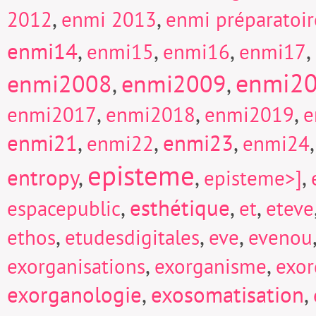
,
,
2012
enmi 2013
enmi préparatoi
enmi14
,
,
,
,
enmi15
enmi16
enmi17
enmi2
enmi2008
enmi2009
,
,
,
,
,
enmi2017
enmi2018
enmi2019
e
enmi21
,
,
enmi23
,
enmi22
enmi24
episteme
entropy
,
,
,
episteme>]
,
esthétique
,
,
espacepublic
et
eteve
,
,
,
ethos
etudesdigitales
eve
evenou
,
,
exorganisations
exorganisme
exor
exorganologie
,
exosomatisation
,