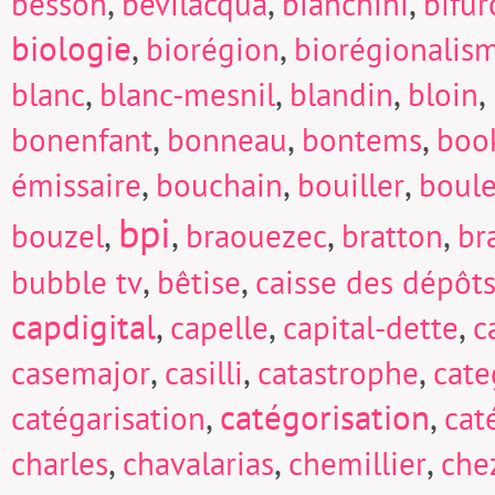
,
,
,
besson
bevilacqua
bianchini
bifur
biologie
,
,
biorégion
biorégionalis
,
,
,
,
blanc
blanc-mesnil
blandin
bloin
,
,
,
bonenfant
bonneau
bontems
boo
,
,
,
émissaire
bouchain
bouiller
boul
bpi
,
,
,
,
bouzel
braouezec
bratton
br
,
,
bubble tv
bêtise
caisse des dépôts
capdigital
,
,
,
capelle
capital-dette
c
,
,
,
casemajor
casilli
catastrophe
cate
,
catégorisation
,
catégarisation
cat
,
,
,
charles
chavalarias
chemillier
che