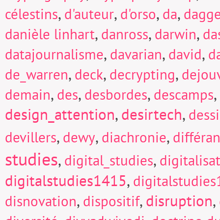
,
,
,
,
célestins
d'auteur
d'orso
da
dagge
,
,
,
danièle linhart
danross
darwin
da
,
,
,
datajournalisme
davarian
david
d
,
,
,
de_warren
deck
decrypting
dejou
,
,
,
,
demain
des
desbordes
descamps
design_attention
,
desirtech
,
dess
,
,
,
devillers
dewy
diachronie
différa
studies
,
,
digital_studies
digitalisa
digitalstudies1415
,
digitalstudie
,
,
disruption
,
disnovation
dispositif