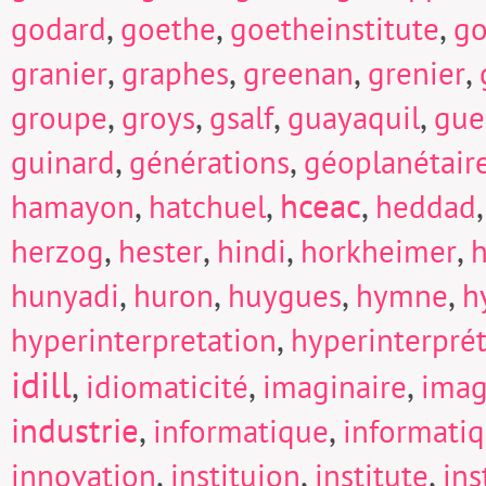
,
,
,
godard
goethe
goetheinstitute
go
,
,
,
,
granier
graphes
greenan
grenier
,
,
,
,
groupe
groys
gsalf
guayaquil
gue
,
,
guinard
générations
géoplanétair
,
,
hceac
,
hamayon
hatchuel
heddad
,
,
,
,
herzog
hester
hindi
horkheimer
h
,
,
,
,
hunyadi
huron
huygues
hymne
h
,
hyperinterpretation
hyperinterpré
idill
,
,
,
idiomaticité
imaginaire
imag
industrie
,
,
informatique
informati
,
,
,
innovation
instituion
institute
in