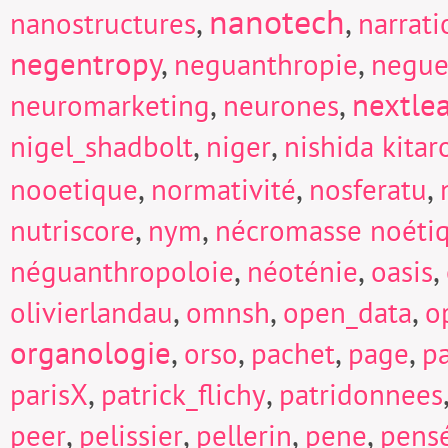
nanotech
,
,
nanostructures
narrati
negentropy
,
,
neguanthropie
negue
,
,
nextle
neuromarketing
neurones
,
,
nigel_shadbolt
niger
nishida kitar
,
,
,
nooetique
normativité
nosferatu
,
,
nutriscore
nym
nécromasse noéti
,
,
,
néguanthropoloie
néoténie
oasis
,
,
,
olivierlandau
omnsh
open_data
o
organologie
,
,
,
,
orso
pachet
page
p
,
,
parisX
patrick_flichy
patridonnees
,
,
,
,
peer
pelissier
pellerin
pene
pens