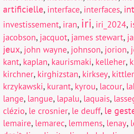
artificielle
,
,
,
in
interface
interfaces
iri
,
,
,
,
investissement
iran
iri_2024
i
,
,
,
jacobson
jacquot
james stewart
j
jeux
,
,
,
,
john wayne
johnson
jorion
,
,
,
,
kant
kaplan
kaurismaki
kelleher
k
,
,
,
kirchner
kirghizstan
kirksey
kittle
,
,
,
,
krzykawski
kurant
kyrou
lacour
la
,
,
,
,
lange
langue
lapalu
laquais
lasse
,
,
,
le gest
clézio
le crosnier
le deuff
,
,
,
,
lemaire
lemarec
lemmens
lenay