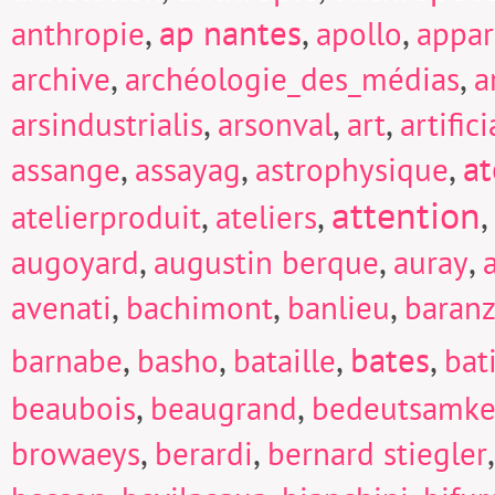
,
ap nantes
,
,
anthropie
apollo
appar
,
,
archive
archéologie_des_médias
a
,
,
,
arsindustrialis
arsonval
art
artific
,
,
,
at
assange
assayag
astrophysique
attention
,
,
,
atelierproduit
ateliers
,
,
,
augoyard
augustin berque
auray
,
,
,
avenati
bachimont
banlieu
baranz
,
,
,
bates
,
barnabe
basho
bataille
bat
,
,
beaubois
beaugrand
bedeutsamke
,
,
browaeys
berardi
bernard stiegler