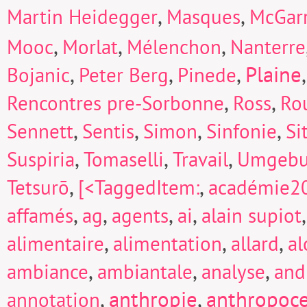
,
,
Martin Heidegger
Masques
McGarr
,
,
,
Mooc
Morlat
Mélenchon
Nanterre
,
,
,
Plaine
Bojanic
Peter Berg
Pinede
,
,
Rencontres pre-Sorbonne
Ross
Ro
,
,
,
,
Sennett
Sentis
Simon
Sinfonie
Si
,
,
,
Suspiria
Tomaselli
Travail
Umgeb
,
,
Tetsurō
[<TaggedItem:
académie2
,
,
,
,
affamés
ag
agents
ai
alain supiot
,
,
,
alimentaire
alimentation
allard
a
,
,
,
ambiance
ambiantale
analyse
and
,
anthropie
,
anthropoc
annotation