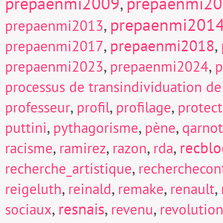
prepaenmi2009
prepaenmi2
,
prepaenmi201
,
prepaenmi2013
,
prepaenmi2018
,
prepaenmi2017
,
,
prepaenmi2023
prepaenmi2024
p
processus de transindividuation de
,
,
,
professeur
profil
profilage
protect
,
,
,
puttini
pythagorisme
pène
qarnot
,
,
,
,
recblo
racisme
ramirez
razon
rda
,
recherche_artistique
recherchecont
,
,
,
,
reigeluth
reinald
remake
renault
,
resnais
,
,
sociaux
revenu
revolutio