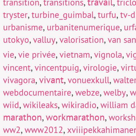
,
,
travail
,
transition
transitions
tricl
,
,
,
tryster
turbine_guimbal
turfu
tv-d
,
,
urbanisme
urbanitenumerique
urf
,
,
,
utokyo
valluy
valorisation
van san
,
,
,
,
vie
vie privée
vietnam
vignola
vi
,
,
,
vincent
vincentpuig
virologie
virt
,
vivant
,
,
vivagora
vonuexkull
walte
,
,
,
webdocumentaire
webze
welby
w
,
,
,
wiid
wikileaks
wikiradio
william d
marathon
,
workmarathon
,
works
,
,
ww2
www2012
xviiipekkahimane