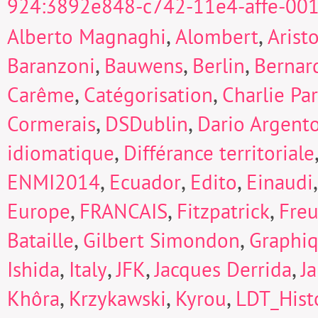
924:3892e848-c742-11e4-affe-00
,
,
Alberto Magnaghi
Alombert
Arist
,
,
,
Baranzoni
Bauwens
Berlin
Bernard
,
,
Carême
Catégorisation
Charlie Pa
,
,
Cormerais
DSDublin
Dario Argent
,
idiomatique
Différance territoriale
,
,
,
ENMI2014
Ecuador
Edito
Einaudi
,
,
,
Europe
FRANCAIS
Fitzpatrick
Fre
,
,
Bataille
Gilbert Simondon
Graphi
,
,
,
,
Ishida
Italy
JFK
Jacques Derrida
J
,
,
,
Khôra
Krzykawski
Kyrou
LDT_Hist