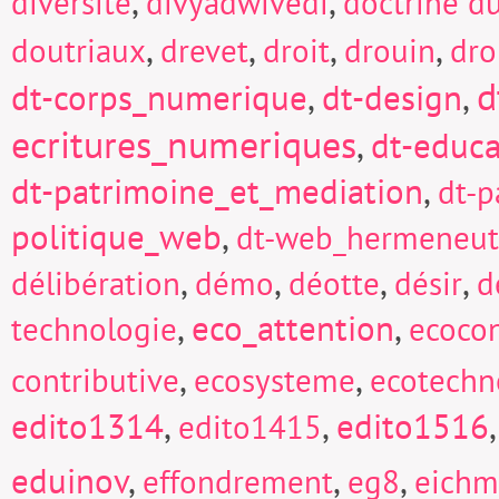
,
,
diversité
divyadwivedi
doctrine d
,
,
,
,
doutriaux
drevet
droit
drouin
dro
d
dt-corps_numerique
,
dt-design
,
ecritures_numeriques
,
dt-educa
dt-patrimoine_et_mediation
,
dt-p
politique_web
,
dt-web_hermeneut
,
,
,
,
délibération
démo
déotte
désir
d
,
eco_attention
,
technologie
ecocon
,
,
contributive
ecosysteme
ecotechn
edito1314
,
,
edito1516
edito1415
eduinov
,
,
,
effondrement
eg8
eich