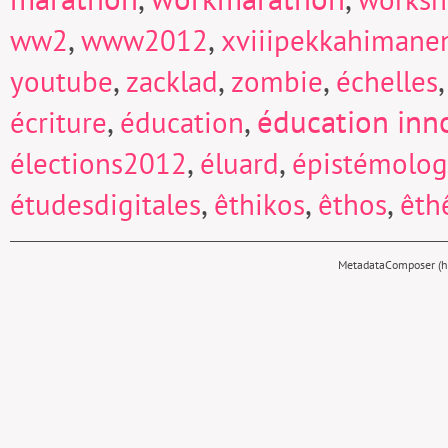
,
,
ww2
www2012
xviiipekkahimane
,
,
,
youtube
zacklad
zombie
échelles
,
,
éducation inn
écriture
éducation
,
,
élections2012
éluard
épistémolog
,
,
,
étudesdigitales
êthikos
êthos
êth
MetadataComposer (hy