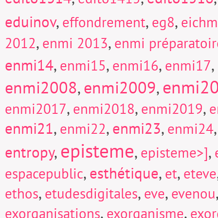
eduinov
,
,
,
effondrement
eg8
eich
,
,
2012
enmi 2013
enmi préparatoi
enmi14
,
,
,
,
enmi15
enmi16
enmi17
enmi2
enmi2008
enmi2009
,
,
,
,
,
enmi2017
enmi2018
enmi2019
e
enmi21
,
,
enmi23
,
enmi22
enmi24
episteme
entropy
,
,
,
episteme>]
,
esthétique
,
,
espacepublic
et
eteve
,
,
,
ethos
etudesdigitales
eve
evenou
,
,
exorganisations
exorganisme
exor