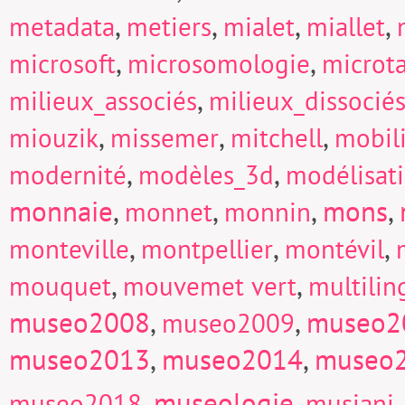
,
,
,
,
metadata
metiers
mialet
miallet
,
,
microsoft
microsomologie
microt
,
milieux_associés
milieux_dissocié
,
,
,
miouzik
missemer
mitchell
mobili
,
,
modernité
modèles_3d
modélisat
monnaie
,
,
,
mons
,
monnet
monnin
,
,
,
monteville
montpellier
montévil
,
,
mouquet
mouvemet vert
multili
museo2008
,
,
museo2
museo2009
museo2013
,
museo2014
,
museo
,
museologie
,
museo2018
musiani