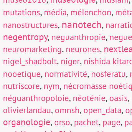
,
,
,
mutations
média
mélenchon
mét
nanotech
,
,
nanostructures
narrati
negentropy
,
,
neguanthropie
negue
,
,
nextle
neuromarketing
neurones
,
,
nigel_shadbolt
niger
nishida kitar
,
,
,
nooetique
normativité
nosferatu
,
,
nutriscore
nym
nécromasse noéti
,
,
,
néguanthropoloie
néoténie
oasis
,
,
,
olivierlandau
omnsh
open_data
o
organologie
,
,
,
,
orso
pachet
page
p