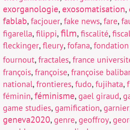
exorganologie
,
exosomatisation
,
fablab
,
,
,
,
facjouer
fake news
fare
fa
film
,
,
,
,
figarella
filippi
fiscalité
fisc
,
,
,
fleckinger
fleury
fofana
fondation
,
,
fournout
fractales
france universi
,
,
françois
françoise
françoise baliba
,
,
,
,
national
frontieres
fudo
fujihata
f
,
féminisme
,
,
féminin
gael giraud
g
,
,
game studies
gamification
garnier
geneva2020
,
,
,
genre
geoffroy
geor