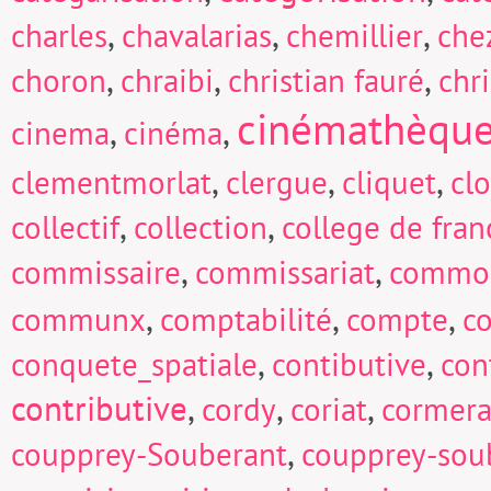
,
,
,
charles
chavalarias
chemillier
che
,
,
,
choron
chraibi
christian fauré
chri
cinémathèqu
,
,
cinema
cinéma
,
,
,
clementmorlat
clergue
cliquet
cl
,
,
collectif
collection
college de fran
,
,
commissaire
commissariat
commo
,
,
,
communx
comptabilité
compte
c
,
,
conquete_spatiale
contibutive
con
contributive
,
,
,
cordy
coriat
cormera
,
coupprey-Souberant
coupprey-sou