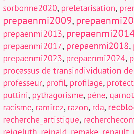
,
,
sorbonne2020
preletarisation
pre
prepaenmi2009
prepaenmi2
,
prepaenmi201
,
prepaenmi2013
,
prepaenmi2018
,
prepaenmi2017
,
,
prepaenmi2023
prepaenmi2024
p
processus de transindividuation de
,
,
,
professeur
profil
profilage
protect
,
,
,
puttini
pythagorisme
pène
qarnot
,
,
,
,
recblo
racisme
ramirez
razon
rda
,
recherche_artistique
recherchecont
,
,
,
,
reigeluth
reinald
remake
renault