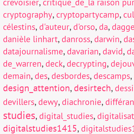
,
crevoisier
critique_de_la raison pu
,
,
cryptography
cryptopartycamp
cu
,
,
,
,
célestins
d'auteur
d'orso
da
dagge
,
,
,
danièle linhart
danross
darwin
da
,
,
,
datajournalisme
davarian
david
d
,
,
,
de_warren
deck
decrypting
dejou
,
,
,
,
demain
des
desbordes
descamps
design_attention
,
desirtech
,
dess
,
,
,
devillers
dewy
diachronie
différa
studies
,
,
digital_studies
digitalisa
digitalstudies1415
,
digitalstudie