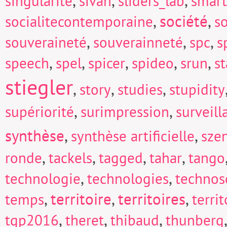
,
,
,
singularité
sivan
sliders_lab
smart
,
société
,
socialitecontemporaine
so
,
,
,
souveraineté
souverainneté
spc
s
,
,
,
,
,
speech
spel
spicer
spideo
srun
s
stiegler
,
,
,
story
studies
stupidity
,
,
supériorité
surimpression
surveill
synthèse
,
,
synthèse artificielle
sze
,
,
,
,
ronde
tackels
tagged
tahar
tango
,
,
technologie
technologies
technos
,
territoire
,
territoires
,
temps
territ
,
,
,
tgp2016
theret
thibaud
thunberg