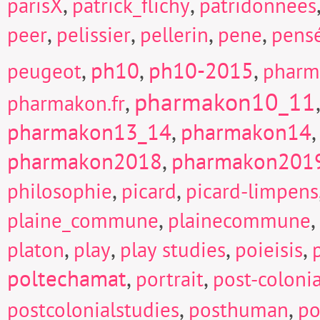
,
,
parisX
patrick_flichy
patridonnees
,
,
,
,
peer
pelissier
pellerin
pene
pens
,
ph10
,
ph10-2015
,
peugeot
pharm
pharmakon10_11
,
pharmakon.fr
pharmakon13_14
,
pharmakon14
pharmakon2018
,
pharmakon201
,
,
philosophie
picard
picard-limpens
,
,
plaine_commune
plainecommune
,
,
,
,
platon
play
play studies
poieisis
poltechamat
,
,
portrait
post-colonia
,
,
postcolonialstudies
posthuman
po