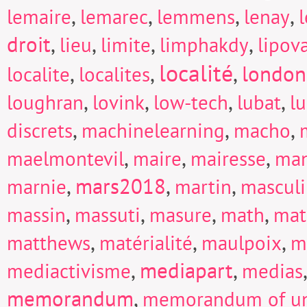
,
,
,
,
lemaire
lemarec
lemmens
lenay
droit
,
,
,
,
lieu
limite
limphakdy
lipov
localité
,
,
,
london
localite
localites
,
,
,
,
loughran
lovink
low-tech
lubat
l
,
,
,
discrets
machinelearning
macho
,
,
,
maelmontevil
maire
mairesse
man
,
mars2018
,
,
marnie
martin
mascul
,
,
,
,
massin
massuti
masure
math
mat
,
,
,
matthews
matérialité
maulpoix
m
,
mediapart
,
mediactivisme
medias
memorandum
,
memorandum of un