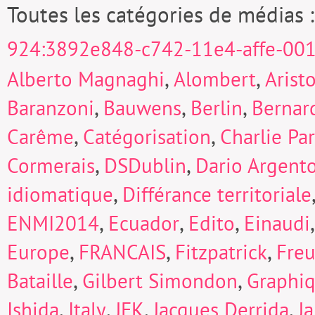
Toutes les catégories de médias 
924:3892e848-c742-11e4-affe-00
,
,
Alberto Magnaghi
Alombert
Arist
,
,
,
Baranzoni
Bauwens
Berlin
Bernard
,
,
Carême
Catégorisation
Charlie Pa
,
,
Cormerais
DSDublin
Dario Argent
,
idiomatique
Différance territoriale
,
,
,
ENMI2014
Ecuador
Edito
Einaudi
,
,
,
Europe
FRANCAIS
Fitzpatrick
Fre
,
,
Bataille
Gilbert Simondon
Graphi
,
,
,
,
Ishida
Italy
JFK
Jacques Derrida
J