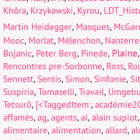
,
,
,
Khôra
Krzykawski
Kyrou
LDT_Hist
,
,
Martin Heidegger
Masques
McGarr
,
,
,
Mooc
Morlat
Mélenchon
Nanterre
,
,
,
Plaine
Bojanic
Peter Berg
Pinede
,
,
Rencontres pre-Sorbonne
Ross
Ro
,
,
,
,
Sennett
Sentis
Simon
Sinfonie
Si
,
,
,
Suspiria
Tomaselli
Travail
Umgeb
,
,
Tetsurō
[<TaggedItem:
académie2
,
,
,
,
affamés
ag
agents
ai
alain supiot
,
,
,
alimentaire
alimentation
allard
a