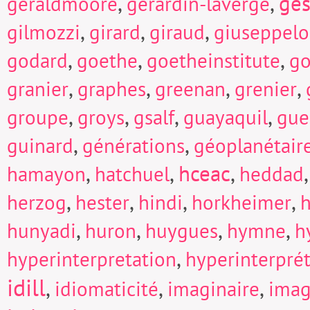
,
,
ges
geraldmoore
gerardin-laverge
,
,
,
gilmozzi
girard
giraud
giuseppel
,
,
,
godard
goethe
goetheinstitute
go
,
,
,
,
granier
graphes
greenan
grenier
,
,
,
,
groupe
groys
gsalf
guayaquil
gue
,
,
guinard
générations
géoplanétair
,
,
hceac
,
hamayon
hatchuel
heddad
,
,
,
,
herzog
hester
hindi
horkheimer
h
,
,
,
,
hunyadi
huron
huygues
hymne
h
,
hyperinterpretation
hyperinterpré
idill
,
,
,
idiomaticité
imaginaire
imag