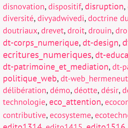
,
,
disruption
,
disnovation
dispositif
,
,
diversité
divyadwivedi
doctrine d
,
,
,
,
doutriaux
drevet
droit
drouin
dro
d
dt-corps_numerique
,
dt-design
,
ecritures_numeriques
,
dt-educa
dt-patrimoine_et_mediation
,
dt-p
politique_web
,
dt-web_hermeneut
,
,
,
,
délibération
démo
déotte
désir
d
,
eco_attention
,
technologie
ecocon
,
,
contributive
ecosysteme
ecotechn
edito1314
,
,
edito1516
edito1415