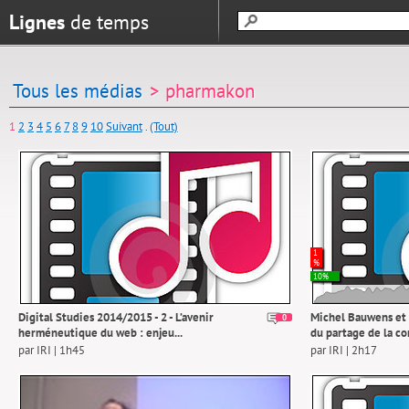
Lignes
de temps
Tous les médias
> pharmakon
1
2
3
4
5
6
7
8
9
10
Suivant
.
(Tout)
1
%
10%
Digital Studies 2014/2015 - 2 - L’avenir
Michel Bauwens et 
0
herméneutique du web : enjeu...
du partage de la con
par IRI | 1h45
par IRI | 2h17