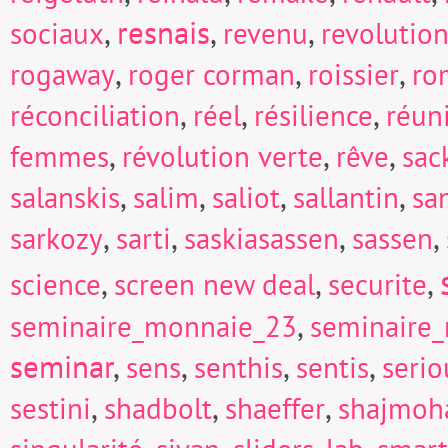
,
resnais
,
,
sociaux
revenu
revolutio
,
,
,
rogaway
roger corman
roissier
ro
,
,
,
réconciliation
réel
résilience
réun
,
,
,
femmes
révolution verte
rêve
sac
,
,
,
,
salanskis
salim
saliot
sallantin
sa
,
,
,
,
sarkozy
sarti
saskiasassen
sassen
,
,
,
science
screen new deal
securite
,
seminaire_monnaie_23
seminaire
seminar
,
,
,
,
sens
senthis
sentis
seri
,
,
,
sestini
shadbolt
shaeffer
shajmoh