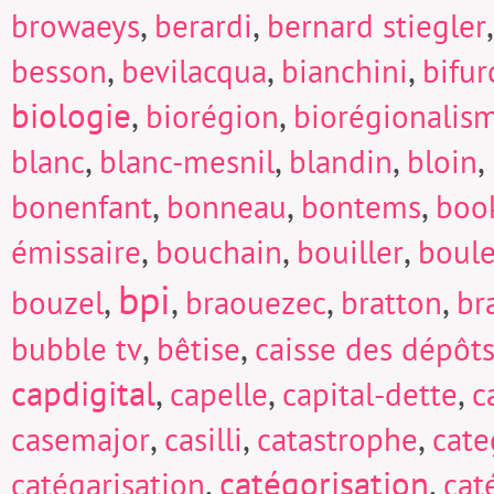
,
,
browaeys
berardi
bernard stiegler
,
,
,
besson
bevilacqua
bianchini
bifur
biologie
,
,
biorégion
biorégionalis
,
,
,
,
blanc
blanc-mesnil
blandin
bloin
,
,
,
bonenfant
bonneau
bontems
boo
,
,
,
émissaire
bouchain
bouiller
boul
bpi
,
,
,
,
bouzel
braouezec
bratton
br
,
,
bubble tv
bêtise
caisse des dépôts
capdigital
,
,
,
capelle
capital-dette
c
,
,
,
casemajor
casilli
catastrophe
cate
,
catégorisation
,
catégarisation
cat