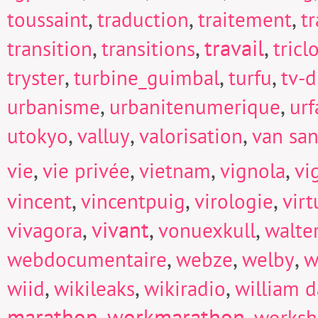
,
,
,
toussaint
traduction
traitement
t
,
,
travail
,
transition
transitions
tricl
,
,
,
tryster
turbine_guimbal
turfu
tv-d
,
,
urbanisme
urbanitenumerique
urf
,
,
,
utokyo
valluy
valorisation
van san
,
,
,
,
vie
vie privée
vietnam
vignola
vi
,
,
,
vincent
vincentpuig
virologie
virt
,
vivant
,
,
vivagora
vonuexkull
walte
,
,
,
webdocumentaire
webze
welby
w
,
,
,
wiid
wikileaks
wikiradio
william d
marathon
,
workmarathon
,
works