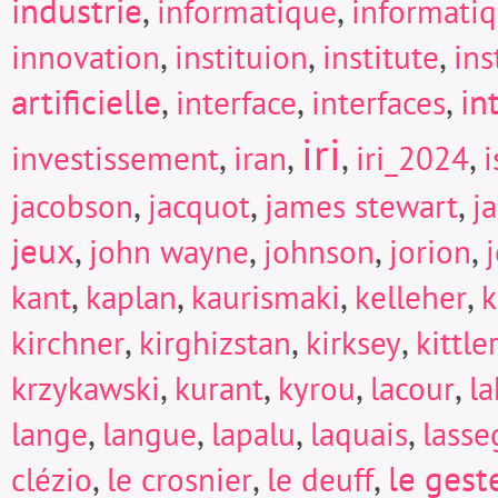
industrie
,
,
informatique
informati
,
,
,
innovation
instituion
institute
in
artificielle
,
,
,
in
interface
interfaces
iri
,
,
,
,
investissement
iran
iri_2024
i
,
,
,
jacobson
jacquot
james stewart
j
jeux
,
,
,
,
john wayne
johnson
jorion
,
,
,
,
kant
kaplan
kaurismaki
kelleher
k
,
,
,
kirchner
kirghizstan
kirksey
kittle
,
,
,
,
krzykawski
kurant
kyrou
lacour
la
,
,
,
,
lange
langue
lapalu
laquais
lasse
,
,
,
le gest
clézio
le crosnier
le deuff