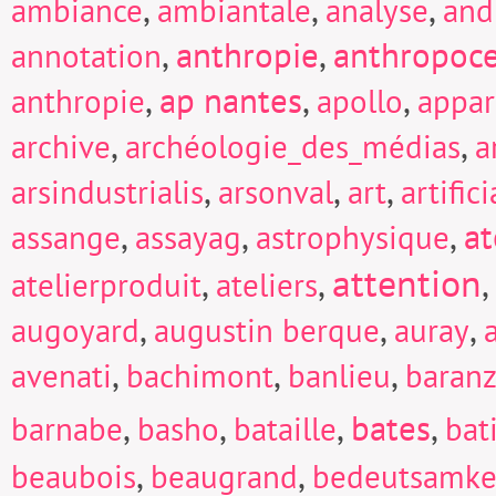
,
,
,
ambiance
ambiantale
analyse
and
,
anthropie
,
anthropoc
annotation
,
ap nantes
,
,
anthropie
apollo
appar
,
,
archive
archéologie_des_médias
a
,
,
,
arsindustrialis
arsonval
art
artific
,
,
,
at
assange
assayag
astrophysique
attention
,
,
,
atelierproduit
ateliers
,
,
,
augoyard
augustin berque
auray
,
,
,
avenati
bachimont
banlieu
baranz
,
,
,
bates
,
barnabe
basho
bataille
bat
,
,
beaubois
beaugrand
bedeutsamke