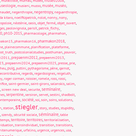
,
,
,
,
museo2008
,
muracciole
murnau
museo
seologie
,
,
,
musée
,
muséo
,
musiani
musso
,
,
negentropy
,
,
naudet
neganthropie
neguanthropie
,
,
,
,
,
da kitaro
noelfitzpatrick
nolot
nonny
nony
,
,
,
,
,
opoloie
néoténie
oasis
objet_fermé
objet_ouvert
,
,
,
,
ges
paolovignola
parisX
patrick_flichy
0
,
ph10-2015
,
,
,
pharmacologie
pharmahon
,
,
pharmakon2018
,
makon15
pharmakon16
,
,
,
,
ne
plainecommune
planification
plateforme
,
,
,
,
ost_truth
postcolonialstudies
posthuman
pouvoir
,
prepaenmi2012
,
,
mi2011
prepaenmi2013
,
,
,
,
,
23
prepaenmi2024
prepaenmi2025
presse
prie
,
puig
,
,
,
,
,
cheu
puttini
pythagorisme
pène
qarnot
,
,
,
,
econtributive
regards
regardssignes
reigeluth
,
,
,
,
,
,
ay
roger corman
roissier
romele
ross
rossi
,
,
,
,
,
rifice
saint-germier
saint-girons
salanskis
salim
seminaire
,
,
,
,
screen new deal
securite
,
serpentine
,
,
,
,
,
mes
sersiron
servet
sestini
shadbolt
,
société
,
,
,
,
,
contemporaine
soi
soin
soins
solutions
stiegler
,
,
,
,
,
,
n
station
story
studies
stupidity
séminaire
,
,
,
,
szendy
sécurité sociale
table
,
territoire
,
territoires
,
,
temps
territorialisation
,
,
,
,
viduation
transindividuel
transition
transitions
,
,
,
,
,
nitenumerique
urfalino
urgence
urgences
usa