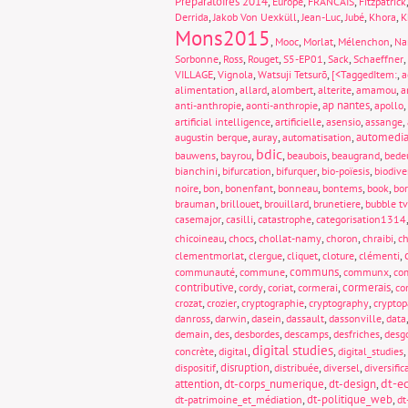
Préparatoires 2014
,
,
,
Europe
FRANCAIS
Fitzpatrick
,
,
,
,
,
Derrida
Jakob Von Uexküll
Jean-Luc
Jubé
Khora
K
Mons2015
,
,
,
,
Mooc
Morlat
Mélenchon
Na
,
,
,
,
,
,
Sorbonne
Ross
Rouget
S5-EP01
Sack
Schaeffner
,
,
,
,
VILLAGE
Vignola
Watsuji Tetsurō
[<TaggedItem:
a
,
,
,
,
,
alimentation
allard
alombert
alterite
amamou
a
,
,
ap nantes
,
,
anti-anthropie
aonti-anthropie
apollo
,
,
,
,
artificial intelligence
artificielle
asensio
assange
,
,
,
automedia
augustin berque
auray
automatisation
bdic
,
,
,
,
,
bauwens
bayrou
beaubois
beaugrand
bede
,
,
,
,
bianchini
bifurcation
bifurquer
bio-poïesis
biodive
,
,
,
,
,
,
noire
bon
bonenfant
bonneau
bontems
book
bo
,
,
,
,
brauman
brillouet
brouillard
brunetiere
bubble tv
,
,
,
casemajor
casilli
catastrophe
categorisation1314
,
,
,
,
,
chicoineau
chocs
chollat-namy
choron
chraibi
ch
,
,
,
,
,
clementmorlat
clergue
cliquet
cloture
clémenti
,
,
communs
,
,
communauté
commune
communx
com
contributive
,
,
,
,
cormerais
,
cordy
coriat
cormerai
co
,
,
,
,
crozat
crozier
cryptographie
cryptography
crypto
,
,
,
,
,
danross
darwin
dasein
dassault
dassonville
data
,
,
,
,
,
demain
des
desbordes
descamps
desfriches
desg
digital studies
,
,
,
,
concrète
digital
digital_studies
,
disruption
,
,
,
dispositif
distribuée
diversel
diversific
dt-e
attention
,
dt-corps_numerique
,
dt-design
,
,
dt-politique_web
,
dt-patrimoine_et_médiation
dt