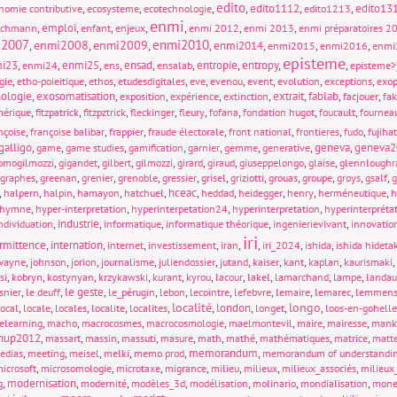
edito
,
,
,
,
edito1112
,
,
edito13
nomie contributive
ecosysteme
ecotechnologie
edito1213
enmi
,
emploi
,
,
,
,
,
,
ichmann
enfant
enjeux
enmi 2012
enmi 2013
enmi préparatoires 2
i2007
enmi2010
enmi2008
enmi2009
,
,
,
,
enmi2014
,
,
,
enmi2015
enmi2016
enmi
episteme
i23
,
,
enmi25
,
,
ensad
,
,
entropie
,
entropy
,
,
enmi24
ens
ensalab
episteme>
,
,
,
,
,
,
,
,
,
gie
etho-poieitique
ethos
etudesdigitales
eve
evenou
event
evolution
exceptions
exop
ologie
,
exosomatisation
,
,
,
,
extrait
,
fablab
,
,
exposition
expérience
extinction
facjouer
fa
,
,
,
,
,
,
,
,
mérique
fitzpatrick
fitzpztrick
fleckinger
fleury
fofana
fondation hugot
foucault
fournea
,
,
,
,
,
,
,
nçoise
françoise balibar
frappier
fraude électorale
front national
frontieres
fudo
fujiha
galligo
,
,
,
,
,
,
,
geneva
,
geneva2
game
game studies
gamification
garnier
gemme
generative
,
,
,
,
,
,
,
,
omogilmozzi
gigandet
gilbert
gilmozzi
girard
giraud
giuseppelongo
glaise
glennloughr
,
,
,
,
,
,
,
,
,
,
,
graphes
greenan
grenier
grenoble
gressier
grisel
griziotti
grouas
groupe
groys
gsalf
g
,
,
,
,
,
hceac
,
,
,
,
,
halpern
halpin
hamayon
hatchuel
heddad
heidegger
henry
herméneutique
h
,
,
,
,
hymne
hyper-interpretation
hyperinterpetation24
hyperinterpretation
hyperinterpréta
,
industrie
,
,
,
,
ndividuation
informatique
informatique théorique
ingenierievivant
innovatio
iri
ermittence
,
internation
,
,
,
,
,
,
,
internet
investissement
iran
iri_2024
ishida
ishida hideta
,
,
,
,
,
,
,
,
,
,
wayne
johnson
jorion
journalisme
juliendossier
jutand
kaiser
kant
kaplan
kaurismaki
,
,
,
,
,
,
,
,
,
,
si
kobryn
kostynyan
krzykawski
kurant
kyrou
lacour
lakel
lamarchand
lampe
landau
,
,
le geste
,
,
,
,
,
,
,
snier
le deuff
le_pérugin
lebon
lecointre
lefebvre
lemaire
lemarec
lemmen
localité
longo
,
,
,
,
,
,
london
,
,
,
local
locale
locales
localite
localites
longet
loos-en-gohelle
,
,
,
,
,
,
,
elearning
macho
macrocosmes
macrocosmologie
maelmontevil
maire
mairesse
mank
hup2012
,
,
,
,
,
,
,
,
,
massart
massin
massuti
masure
math
mathé
mathématiques
matrice
matt
,
,
,
,
,
memorandum
,
edias
meeting
meisel
melki
memo prod
memorandum of understandi
,
,
,
,
,
,
,
icrosoft
microsomologie
microtaxe
migrance
milieu
milieux
milieux_associés
milieux_
,
modernisation
,
,
,
,
,
,
g
modernité
modèles_3d
modélisation
molinario
mondialisation
mone