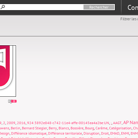
Con
Filtrer le
0
AP Nan
,
,
,
,
,
,
,
9
2
2009
2016
924:3892e848-c742-11e4-affe-00145ea4a2be:UN
;
AAGT
,
,
,
,
,
,
,
,
,
uwens
Berlin
Bernard Stiegler
Berry
Blancs
Bossière
Bourg
Carême
Catégorisation
Cha
,
,
,
,
,
,
,
Design
Différance idiomatique
Différance territoriale
Disruption
Droit
EMAD
ENMI
ENM