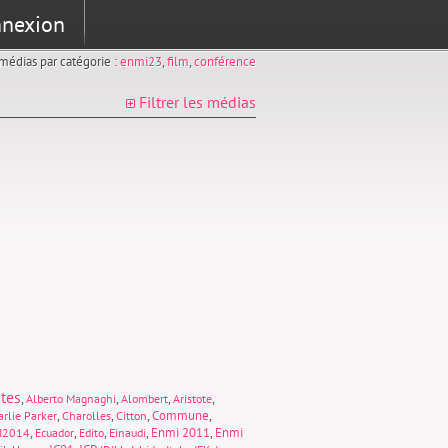
nexion
s médias par catégorie :
enmi23
,
film
,
conférence
Filtrer les médias
tes
,
,
,
,
Alberto Magnaghi
Alombert
Aristote
,
,
,
Commune
,
rlie Parker
Charolles
Citton
,
,
,
,
Enmi 2011
,
Enmi
I2014
Ecuador
Edito
Einaudi