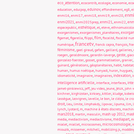
eco_attention
,
,
,
,
ecocontrib
ecologie
economie
eco
,
,
eduinov
,
,
,
education
educpop
effondrement
eg8
e
enm
,
,
,
,
,
enmi16
enmi17
enmi18
enmi19
enmi20
enmi2021
,
,
enmi21
,
,
enm
enmi2025prep
enmi22
,
esthétique
,
,
,
espacepublic
et
eteve
ethnomusicolo
,
,
exorgan
exorganismes
exorganismes_planétaires
film
,
,
,
,
,
figamat
figarella
filippi
fiscalité
fiscalité nu
francetv
,
,
,
,
numérique
franck capra
françois
fra
féminisme
,
,
,
,
,
gael giraud
gafam
gaillard
galleries
,
,
,
geste
,
roegen
geraldmoore
gerardin-laverge
giac
,
,
,
,
gonzalez-foerster
gosset
grammatisation
granier
,
,
,
,
guinard
générations
géoplanétaires
habit
habitat
,
,
,
,
,
human
humus noétique
hunyadi
huron
huygues
,
,
,
indexation
,
idiomaticité
imaginaire
imaginaires
i
intelligence artificielle
,
,
,
int
interface
interfaces
,
,
,
,
jeux
,
jamet-pinkiewicz
jeff
jeu video
jeune
john 
,
,
,
,
,
kirchner
kirghizstan
kirksey
kittler
kludge
kobeis
,
,
,
,
,
lassègue
lasvignes
lavelle
le bon
le clézio
le cro
droit
,
,
,
,
,
,
,
lieu
limite
limphakdy
lipovac
lipuma
llm
,
,
,
,
lynch
lyotard
m
machine à états discrets
machin
mars2018
,
,
,
mash up 2012
,
mas
martin
masculin
,
,
,
mediapart
,
media
mediactivism
mediactivisme
m
,
,
,
microcosmologie
,
mialet
miallet
microcosmes
m
,
,
,
,
miouzik
missemer
mitchell
mobilizing.js
moddin