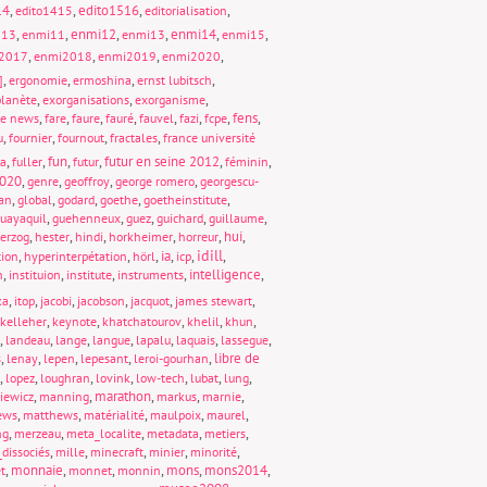
14
,
,
edito1516
,
,
edito1415
editorialisation
,
,
enmi12
,
,
enmi14
,
,
013
enmi11
enmi13
enmi15
,
,
,
,
2017
enmi2018
enmi2019
enmi2020
,
,
,
,
]
ergonomie
ermoshina
ernst lubitsch
,
,
,
lanète
exorganisations
exorganisme
,
,
,
,
,
,
,
fens
,
ke news
fare
faure
fauré
fauvel
fazi
fcpe
,
,
,
,
u
fournier
fournout
fractales
france université
,
,
fun
,
,
futur en seine 2012
,
,
ta
fuller
futur
féminin
020
,
,
,
,
genre
geoffroy
george romero
georgescu-
,
,
,
,
,
an
global
godard
goethe
goetheinstitute
,
,
,
,
,
uayaquil
guehenneux
guez
guichard
guillaume
,
,
,
,
,
hui
,
erzog
hester
hindi
horkheimer
horreur
idill
,
,
,
ia
,
,
,
tion
hyperinterpétation
hörl
icp
,
,
,
,
intelligence
,
n
instituion
institute
instruments
,
,
,
,
,
,
ka
itop
jacobi
jacobson
jacquot
james stewart
,
,
,
,
,
kelleher
keynote
khatchatourov
khelil
khun
,
,
,
,
,
,
,
landeau
lange
langue
lapalu
laquais
lassegue
,
,
,
,
,
libre de
s
lenay
lepen
lepesant
leroi-gourhan
,
,
,
,
,
,
,
lopez
loughran
lovink
low-tech
lubat
lung
,
,
marathon
,
,
,
iewicz
manning
markus
marnie
,
,
,
,
,
ews
matthews
matérialité
maulpoix
maurel
,
,
,
,
,
ng
merzeau
meta_localite
metadata
metiers
,
,
,
,
,
dissociés
mille
minecraft
minier
minorité
,
monnaie
,
,
,
mons
,
mons2014
,
t
monnet
monnin