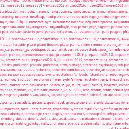
,
,
moore
,
,
morlat
,
,
,
,
ntévil
mooc
morale
morosov
mouquet
mouvemet vert
multilinguisme
012
,
museo2013
,
museo2014
,
museo2015
,
museo2016
,
museo2017
,
,
mu
museo2018
nanotech
,
,
,
,
,
,
,
,
,
étaéducation
méthodes
n
nancy
nanostructures
narration
nation
nations
,
,
nextleap
,
,
,
,
,
,
marketing
neurones
nextlip
nichols
nicolas colin
nigel_shadbolt
niger
nishi
numérique
,
,
,
,
,
,
rique
nutriscore
nym
nécromasse noétique
néguanthropocène
néguanthr
,
,
,
organogenese
,
organologie
,
,
,
,
,
v
opendata
ordre
orso
pachet
page
pagnetti
paloque-ber
,
,
,
,
,
,
perret
,
,
,
,
ph1
o-peer
pelissier
pellerin
pene
pensée
perception
peschanski
petit
peugeot
10_11
,
pharmakon11_12
,
pharmakon12_13
,
pharmakon13_14
,
pharmakon14
,
phar
,
,
,
,
,
,
,
hilae
philosophie
picard
picard-limpens
pilate
plaine
plaine-commune
plaine_commu
,
,
politique
,
poltechamat
,
,
,
,
nts_cle
pokemon_go
portrait
post-colonial
post_humanisme
p
prepaenmi2009
prepaenmi2010
,
,
,
,
,
sation
prendre
prendresoinnumerique
prepaen
,
,
prepaenmi2018
,
prepaenmi2019
,
,
016
prepaenmi2017
prepaenmi2021
prepaenmi20
,
,
,
,
,
,
,
,
,
,
e
prodiss
production
produire
professeur
profil
profilage
protection
psychologie
pub
pu
,
,
,
recbloc
,
,
,
,
irez
razon
rda
recherche
recherche contributive
recherche_artistique
recherch
,
,
resnais
,
,
,
,
,
,
,
,
seaux
reseaux sociaux
revenu
revolution
rfa
ribault
richard
richer
robot
rogaw
,
,
révolution
,
,
,
,
,
ce
réunion
révolution amateur syrie femmes
révolution verte
rêve
sack
sac
,
,
,
,
,
,
,
savoir
,
,
,
anzoni
sarkozy
sarti
saskiasassen
sassen
saujot
sauret
savoirs
schaeffer
science
,
,
seminar
,
,
,
,
eminaire_monnaie_24
seminaire_monnaie_25
sens
senthis
sentis
serious ga
,
,
,
,
,
,
,
,
,
rs
singe
singularité
sivan
sliders_lab
smart_cities
snowden
sobriété
sociale
socialite
,
,
,
,
,
,
,
,
,
,
spcshort
specialiste
spectacle
speech
spel
spicer
spideo
srun
standards
stanley done
,
,
,
,
,
synthèse
,
surimpression
surveillance
suzman
synchronie
synthese
synthèse artificielle
,
,
,
,
,
telepresence
,
chno-esthétique
technologie
technologies
technoscience
technosphère
,
,
,
,
,
,
,
,
,
,
thunberg
théatre
théorie
théâtre
tibo
todai
toussaint
traduction
traitement
transindi
,
,
,
,
,
universcience
,
,
,
,
ump
tryster
turbine_guimbal
turfu
tv-dl
urbaine
urbains
urbanisme
urba