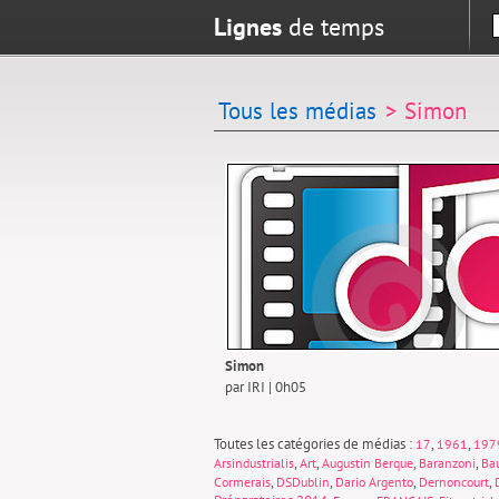
Lignes
de temps
Tous les médias
> Simon
Simon
par IRI | 0h05
Toutes les catégories de médias :
,
,
17
1961
197
,
,
,
,
Arsindustrialis
Art
Augustin Berque
Baranzoni
Ba
,
,
,
,
Cormerais
DSDublin
Dario Argento
Dernoncourt