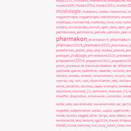
,
montevil
,
,
,
mons2015
monteville
montpellier
mo
,
museo2010
,
museo2011
,
museo2
museo2009
muséologie
,
,
,
,
mutations
média
mélenchon
m
,
,
,
neguenthropie
neguentropie
netcommons
neuro
,
,
,
,
,
nooetique
normativité
nosferatu
nova
nuit
nume
,
,
,
,
octobre
olivierlandau
omnsh
open_data
open_go
,
,
,
,
patridonnees
patrimoine
patriote
patriotin
peer-t
pharmakon
pharmakon
,
,
pharmakon.fr
pharmakon2019
,
pharmakon2020
,
,
pharmakos
p
,
,
,
,
,
plateformes
platon
play
play studies
poieisis
poi
pratjuge
,
,
,
pratiques
pre-sorbonne2020
preletari
prepaenmi2014
,
,
prepaenmi2015
prepaenmi2
,
prism
processus de transindividuation de référenc
,
,
,
,
,
quessada
queval
quéméner
rabardel
racisme
ram
,
,
,
,
,
reinald
remake
renault
renoncement
renucci
re
,
,
,
,
,
,
rouvroy
roy
rsln
rush
réconciliation
réel
résilien
,
,
,
,
saliot
sallantin
sanchez
sapey-triomphe
sarabar
,
,
seminaire_monnaie_22
seminaire_monnaie_23
s
,
,
,
,
shaeffer
shajmohan
simanowski
simondon
sinde
,
,
,
,
,
sorba
soto
souveraineté
souverainneté
spc
spc16
,
,
,
,
,
stupidité
subjectivation
sultan
supiot
supériorité
,
,
,
,
,
,
,
ronde
tackels
tagged
tahar
tango
taxe
teboul
te
,
,
,
,
,
territorialité
test
testons
tgp2016
theret
thibaud
travail
,
,
,
,
,
triclot
troncoso
truc
truly_smart_cities
tr