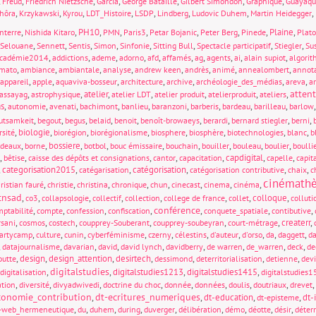
,
,
,
,
,
,
,
Freud
Friedrich Nietzsche
Garcia
George Bataille
Gilbert Simondon
Graphique
Guayaqu
,
,
,
,
,
,
,
,
hôra
Krzykawski
Kyrou
LDT_Histoire
LSDP
Lindberg
Ludovic Duhem
Martin Heidegger
,
,
PH10
,
,
,
,
,
,
Plaine
,
nterre
Nishida Kitaro
PMN
Paris3
Petar Bojanic
Peter Berg
Pinede
Plat
,
,
,
,
,
,
,
,
Selouane
Sennett
Sentis
Simon
Sinfonie
Sitting Bull
Spectacle participatif
Stiegler
Sus
,
,
,
,
,
,
,
,
,
,
cadémie2014
addictions
ademe
adorno
afd
affamés
ag
agents
ai
alain supiot
algori
,
,
,
,
,
,
,
,
mato
ambiance
ambiantale
analyse
andrew keen
andrès
animé
annealombert
annot
,
,
,
,
,
,
,
appareil
apple
aquaviva-bosseur
architecture
archive
archéologie_des_médias
areva
a
atten
,
,
atelier
,
,
,
,
,
assayag
astrophysique
atelier LDT
atelier produit
atelierproduit
ateliers
s
,
,
,
,
,
,
,
,
,
autonomie
avenati
bachimont
banlieu
baranzoni
barberis
bardeau
barilleau
barlow
,
,
,
,
,
,
,
,
,
utsamkeit
begout
begus
belaid
benoit
benoît-browaeys
berardi
bernard stiegler
berni
,
biologie
,
,
,
,
,
,
,
rsité
biorégion
biorégionalisme
biosphere
biosphère
biotechnologies
blanc
b
,
,
bossiere
,
,
,
,
,
,
,
rdeaux
borne
botbol
bouc émissaire
bouchain
bouiller
bouleau
boulier
boulli
,
,
,
,
,
capdigital
,
,
bêtise
caisse des dépôts et consignations
cantor
capacitation
capelle
capit
,
categorisation2015
,
,
catégorisation
,
,
,
catégarisation
catégorisation contributive
chaix
c
cinémath
,
,
,
,
,
,
,
,
ristian fauré
christie
christina
chronique
chun
cinecast
cinema
cinéma
cnsad
,
,
,
,
,
,
,
colloque
,
co3
collapsologie
collectif
collection
college de france
collet
colluti
conférence
,
,
,
,
,
,
,
ptabilité
compte
confession
confiscation
conquete_spatiale
contibutive
,
,
,
,
,
,
createrr
,
rsani
cosmos
costech
coupprey-Souberant
coupprey-soubeyran
court-métrage
,
,
,
,
,
,
,
,
,
,
partycamp
culture
cunin
cyberféminisme
czerny
célestins
d'auteur
d'orso
da
daggett
d
,
,
,
,
,
,
,
,
,
datajournalisme
davarian
david
david lynch
davidberry
de warren
de_warren
deck
de
,
design
,
design_attention
,
desirtech
,
,
,
,
outte
dessimond
deterritorialisation
detienne
devi
digitalstudies
,
,
digitalstudies1213
,
digitalstudies1415
,
digitalisation
digitalstudies
,
,
,
,
,
,
,
,
,
ation
diversité
divyadwivedi
doctrine du choc
donnée
données
doulis
doutriaux
drevet
conomie_contribution
dt-ecritures_numeriques
,
,
dt-education
,
,
dt-
dt-episteme
,
,
,
,
,
,
,
,
,
-web_hermeneutique
du
duhem
during
duverger
délibération
démo
déotte
désir
déterr