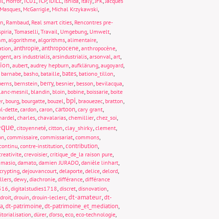
,
,
IC01
,
ICP
,
,
,
,
,
il
Horror
IDILL
Ishida
Italy
JFK
Jacques
,
,
,
Masques
McGarrigle
Michal Krzykawski
,
,
,
on
Rambaud
Real smart cities
Rencontres pre-
,
,
,
,
,
piria
Tomaselli
Travail
Umgebung
Umwelt
,
,
,
,
thm
algorithme
algorithms
alimentaire
,
anthropie
,
anthropocene
,
,
ation
anthropocène
,
,
,
,
,
rgent
ars industrialis
arsindustrialis
arsonval
art
tion
,
,
,
,
,
aubert
audrey hepburn
aufklärung
augoyard
,
,
,
,
bates
,
,
barnabe
basho
bataille
bationo_tillon
,
,
berry
,
,
,
,
berns
bernstein
besnier
besson
bevilacqua
,
,
,
,
,
lanc-mesnil
blandin
bloin
bobine
boissarie
boite
bpi
,
,
,
,
,
,
,
er
bourg
bourgatte
bouzel
braouezec
bratton
,
,
,
cartoon
,
,
al-dette
cardon
caron
cary grant
,
,
,
,
,
hardel
charles
chavalarias
chemillier
chez_soi
èque
,
,
,
,
,
citoyenneté
citton
clay_shirky
clement
,
,
,
,
on
commissaire
commissariat
commons
,
,
contribution
,
continu
contre-institution
,
,
,
creativite
crevoisier
critique_de_la raison pure
,
,
,
,
amasio
damato
damien JURADO
danièle linhart
,
,
,
,
,
crypting
dejouvancourt
delaporte
delice
delord
,
,
,
,
llers
dewy
diachronie
différance
différance
,
,
,
,
1516
digitalstudies1718
discret
disnovation
dt-amateur
,
,
,
,
dt-
droit
drouin
drouin-leclerc
ia
,
dt-patrimoine
,
dt-patrimoine_et_mediation
,
,
,
,
,
,
itorialisation
dürer
d’orso
eco
eco-technologie