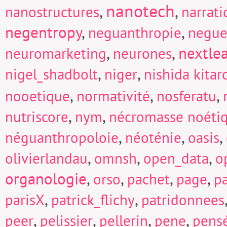
nanotech
,
,
nanostructures
narrati
negentropy
,
,
neguanthropie
negue
,
,
nextle
neuromarketing
neurones
,
,
nigel_shadbolt
niger
nishida kitar
,
,
,
nooetique
normativité
nosferatu
,
,
nutriscore
nym
nécromasse noéti
,
,
,
néguanthropoloie
néoténie
oasis
,
,
,
olivierlandau
omnsh
open_data
o
organologie
,
,
,
,
orso
pachet
page
p
,
,
parisX
patrick_flichy
patridonnees
,
,
,
,
peer
pelissier
pellerin
pene
pens