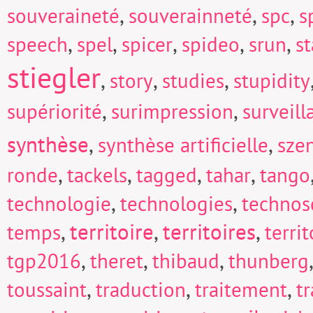
,
,
,
souveraineté
souverainneté
spc
s
,
,
,
,
,
speech
spel
spicer
spideo
srun
s
stiegler
,
,
,
story
studies
stupidity
,
,
supériorité
surimpression
surveill
synthèse
,
,
synthèse artificielle
sze
,
,
,
,
ronde
tackels
tagged
tahar
tango
,
,
technologie
technologies
technos
,
territoire
,
territoires
,
temps
territ
,
,
,
tgp2016
theret
thibaud
thunberg
,
,
,
toussaint
traduction
traitement
t