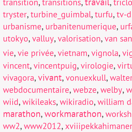
,
,
travail
,
transition
transitions
tricl
,
,
,
tryster
turbine_guimbal
turfu
tv-d
,
,
urbanisme
urbanitenumerique
urf
,
,
,
utokyo
valluy
valorisation
van san
,
,
,
,
vie
vie privée
vietnam
vignola
vi
,
,
,
vincent
vincentpuig
virologie
virt
,
vivant
,
,
vivagora
vonuexkull
walte
,
,
,
webdocumentaire
webze
welby
w
,
,
,
wiid
wikileaks
wikiradio
william d
marathon
,
workmarathon
,
works
,
,
ww2
www2012
xviiipekkahimane