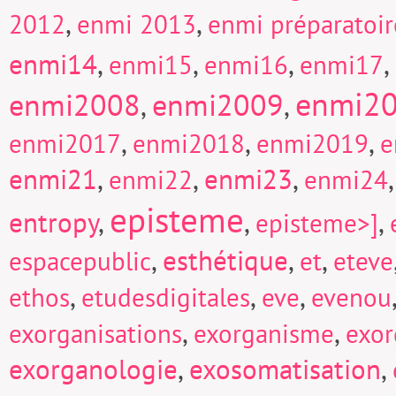
,
,
2012
enmi 2013
enmi préparatoi
enmi14
,
,
,
,
enmi15
enmi16
enmi17
enmi2
enmi2008
enmi2009
,
,
,
,
,
enmi2017
enmi2018
enmi2019
e
enmi21
,
,
enmi23
,
enmi22
enmi24
episteme
entropy
,
,
,
episteme>]
,
esthétique
,
,
espacepublic
et
eteve
,
,
,
ethos
etudesdigitales
eve
evenou
,
,
exorganisations
exorganisme
exor
exorganologie
,
exosomatisation
,