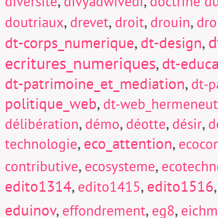
,
,
diversité
divyadwivedi
doctrine d
,
,
,
,
doutriaux
drevet
droit
drouin
dro
d
dt-corps_numerique
,
dt-design
,
ecritures_numeriques
,
dt-educa
dt-patrimoine_et_mediation
,
dt-p
politique_web
,
dt-web_hermeneut
,
,
,
,
délibération
démo
déotte
désir
d
,
eco_attention
,
technologie
ecocon
,
,
contributive
ecosysteme
ecotechn
edito1314
,
,
edito1516
edito1415
eduinov
,
,
,
effondrement
eg8
eich