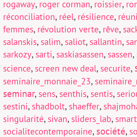
,
,
,
rogaway
roger corman
roissier
ro
,
,
,
réconciliation
réel
résilience
réun
,
,
,
femmes
révolution verte
rêve
sac
,
,
,
,
salanskis
salim
saliot
sallantin
sa
,
,
,
,
sarkozy
sarti
saskiasassen
sassen
,
,
,
science
screen new deal
securite
,
seminaire_monnaie_23
seminaire
seminar
,
,
,
,
sens
senthis
sentis
seri
,
,
,
sestini
shadbolt
shaeffer
shajmoh
,
,
,
singularité
sivan
sliders_lab
smart
,
société
,
socialitecontemporaine
so