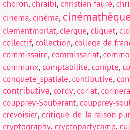
,
,
,
choron
chraibi
christian fauré
chri
cinémathèqu
,
,
cinema
cinéma
,
,
,
clementmorlat
clergue
cliquet
cl
,
,
collectif
collection
college de fran
,
,
commissaire
commissariat
commo
,
,
,
communx
comptabilité
compte
c
,
,
conquete_spatiale
contibutive
con
contributive
,
,
,
cordy
coriat
cormera
,
coupprey-Souberant
coupprey-sou
,
crevoisier
critique_de_la raison pu
,
,
cryptography
cryptopartycamp
cu