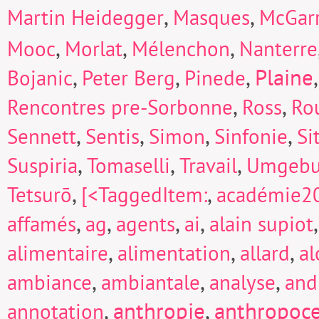
,
,
Martin Heidegger
Masques
McGarr
,
,
,
Mooc
Morlat
Mélenchon
Nanterre
,
,
,
Plaine
Bojanic
Peter Berg
Pinede
,
,
Rencontres pre-Sorbonne
Ross
Ro
,
,
,
,
Sennett
Sentis
Simon
Sinfonie
Si
,
,
,
Suspiria
Tomaselli
Travail
Umgeb
,
,
Tetsurō
[<TaggedItem:
académie2
,
,
,
,
affamés
ag
agents
ai
alain supiot
,
,
,
alimentaire
alimentation
allard
a
,
,
,
ambiance
ambiantale
analyse
and
,
anthropie
,
anthropoc
annotation