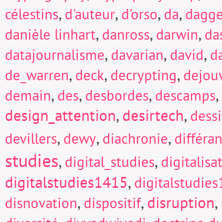
,
,
,
,
célestins
d'auteur
d'orso
da
dagge
,
,
,
danièle linhart
danross
darwin
da
,
,
,
datajournalisme
davarian
david
d
,
,
,
de_warren
deck
decrypting
dejou
,
,
,
,
demain
des
desbordes
descamps
design_attention
,
desirtech
,
dess
,
,
,
devillers
dewy
diachronie
différa
studies
,
,
digital_studies
digitalisa
digitalstudies1415
,
digitalstudie
,
,
disruption
,
disnovation
dispositif