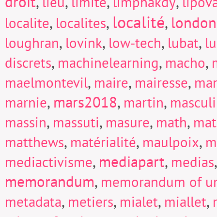
droit
,
,
,
,
lieu
limite
limphakdy
lipov
localité
,
,
,
london
localite
localites
,
,
,
,
loughran
lovink
low-tech
lubat
l
,
,
,
discrets
machinelearning
macho
,
,
,
maelmontevil
maire
mairesse
man
,
mars2018
,
,
marnie
martin
mascul
,
,
,
,
massin
massuti
masure
math
mat
,
,
,
matthews
matérialité
maulpoix
m
,
mediapart
,
mediactivisme
medias
memorandum
,
memorandum of un
,
,
,
,
metadata
metiers
mialet
miallet