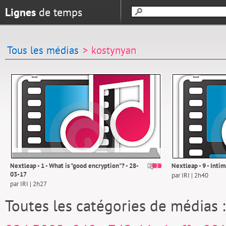
Lignes
de temps
Tous les médias
> kostynyan
Nextleap - 1 - What is "good encryption"? - 28-
Nextleap - 9 - Int
2
03-17
par IRI | 2h40
par IRI | 2h27
Toutes les catégories de médias 