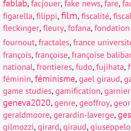
fablab
,
,
,
,
facjouer
fake news
fare
fa
film
,
,
,
,
figarella
filippi
fiscalité
fisc
,
,
,
fleckinger
fleury
fofana
fondation
,
,
fournout
fractales
france universi
,
,
françois
françoise
françoise baliba
,
,
,
,
national
frontieres
fudo
fujihata
f
,
féminisme
,
,
féminin
gael giraud
g
,
,
game studies
gamification
garnier
geneva2020
,
,
,
genre
geoffroy
geor
,
,
ges
geraldmoore
gerardin-laverge
,
,
,
gilmozzi
girard
giraud
giuseppel