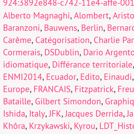
924:3892e848-c742-11e4-affe-00
,
,
Alberto Magnaghi
Alombert
Arist
,
,
,
Baranzoni
Bauwens
Berlin
Bernard
,
,
Carême
Catégorisation
Charlie Pa
,
,
Cormerais
DSDublin
Dario Argent
,
idiomatique
Différance territoriale
,
,
,
ENMI2014
Ecuador
Edito
Einaudi
,
,
,
Europe
FRANCAIS
Fitzpatrick
Fre
,
,
Bataille
Gilbert Simondon
Graphi
,
,
,
,
Ishida
Italy
JFK
Jacques Derrida
J
,
,
,
Khôra
Krzykawski
Kyrou
LDT_Hist