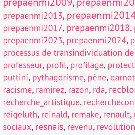
prepaenmi2009
prepaenmi2
,
prepaenmi201
,
prepaenmi2013
,
prepaenmi2018
,
prepaenmi2017
,
,
prepaenmi2023
prepaenmi2024
p
processus de transindividuation de
,
,
,
professeur
profil
profilage
protect
,
,
,
puttini
pythagorisme
pène
qarnot
,
,
,
,
recblo
racisme
ramirez
razon
rda
,
recherche_artistique
recherchecont
,
,
,
,
reigeluth
reinald
remake
renault
,
resnais
,
,
sociaux
revenu
revolutio