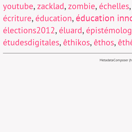
,
,
,
youtube
zacklad
zombie
échelles
,
,
éducation inn
écriture
éducation
,
,
élections2012
éluard
épistémolog
,
,
,
étudesdigitales
êthikos
êthos
êth
MetadataComposer (hy