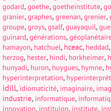
,
,
,
godard
goethe
goetheinstitute
go
,
,
,
,
granier
graphes
greenan
grenier
,
,
,
,
groupe
groys
gsalf
guayaquil
gue
,
,
guinard
générations
géoplanétair
,
,
hceac
,
hamayon
hatchuel
heddad
,
,
,
,
herzog
hester
hindi
horkheimer
h
,
,
,
,
hunyadi
huron
huygues
hymne
h
,
hyperinterpretation
hyperinterpré
idill
,
,
,
idiomaticité
imaginaire
imag
industrie
,
,
informatique
informati
,
,
,
innovation
instituion
institute
in