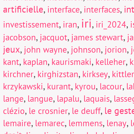
artificielle
,
,
,
in
interface
interfaces
iri
,
,
,
,
investissement
iran
iri_2024
i
,
,
,
jacobson
jacquot
james stewart
j
jeux
,
,
,
,
john wayne
johnson
jorion
,
,
,
,
kant
kaplan
kaurismaki
kelleher
k
,
,
,
kirchner
kirghizstan
kirksey
kittle
,
,
,
,
krzykawski
kurant
kyrou
lacour
la
,
,
,
,
lange
langue
lapalu
laquais
lasse
,
,
,
le gest
clézio
le crosnier
le deuff
,
,
,
,
lemaire
lemarec
lemmens
lenay