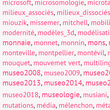
,
,
microsoft
microsomologie
microt
,
milieux_associés
milieux_dissocié
,
,
,
miouzik
missemer
mitchell
mobili
,
,
modernité
modèles_3d
modélisat
monnaie
,
,
,
mons
,
monnet
monnin
,
,
,
monteville
montpellier
montévil
,
,
mouquet
mouvemet vert
multili
museo2008
,
,
museo2
museo2009
museo2013
,
museo2014
,
museo
,
museologie
,
museo2018
musiani
,
,
,
mutations
média
mélenchon
mét