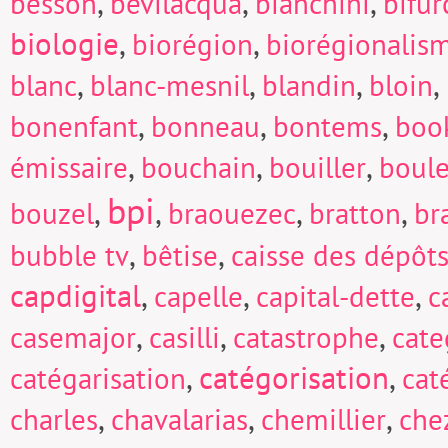
,
,
,
besson
bevilacqua
bianchini
bifur
biologie
,
,
biorégion
biorégionalis
,
,
,
,
blanc
blanc-mesnil
blandin
bloin
,
,
,
bonenfant
bonneau
bontems
boo
,
,
,
émissaire
bouchain
bouiller
boul
bpi
,
,
,
,
bouzel
braouezec
bratton
br
,
,
bubble tv
bêtise
caisse des dépôts
capdigital
,
,
,
capelle
capital-dette
c
,
,
,
casemajor
casilli
catastrophe
cate
,
catégorisation
,
catégarisation
cat
,
,
,
charles
chavalarias
chemillier
che