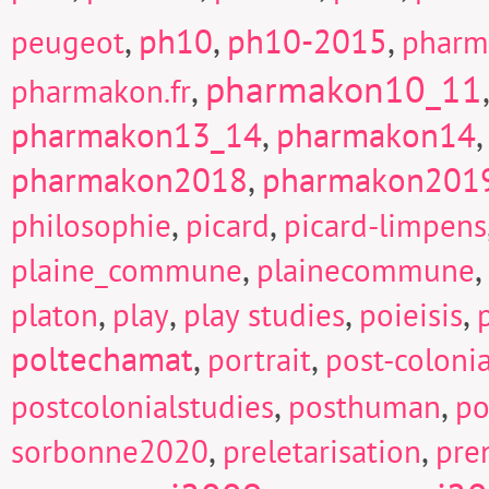
,
ph10
,
ph10-2015
,
peugeot
pharm
pharmakon10_11
,
pharmakon.fr
pharmakon13_14
,
pharmakon14
pharmakon2018
,
pharmakon201
,
,
philosophie
picard
picard-limpens
,
,
plaine_commune
plainecommune
,
,
,
,
platon
play
play studies
poieisis
poltechamat
,
,
portrait
post-colonia
,
,
postcolonialstudies
posthuman
po
,
,
sorbonne2020
preletarisation
pre