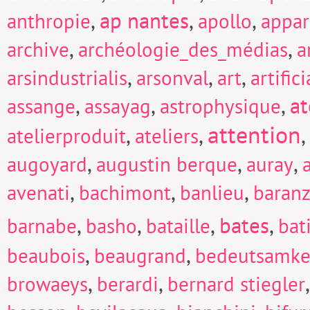
,
ap nantes
,
,
anthropie
apollo
appar
,
,
archive
archéologie_des_médias
a
,
,
,
arsindustrialis
arsonval
art
artific
,
,
,
at
assange
assayag
astrophysique
attention
,
,
,
atelierproduit
ateliers
,
,
,
augoyard
augustin berque
auray
,
,
,
avenati
bachimont
banlieu
baranz
,
,
,
bates
,
barnabe
basho
bataille
bat
,
,
beaubois
beaugrand
bedeutsamke
,
,
browaeys
berardi
bernard stiegler