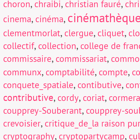
,
,
,
choron
chraibi
christian fauré
chri
cinémathèqu
,
,
cinema
cinéma
,
,
,
clementmorlat
clergue
cliquet
cl
,
,
collectif
collection
college de fran
,
,
commissaire
commissariat
commo
,
,
,
communx
comptabilité
compte
c
,
,
conquete_spatiale
contibutive
con
contributive
,
,
,
cordy
coriat
cormera
,
coupprey-Souberant
coupprey-sou
,
crevoisier
critique_de_la raison pu
,
,
cryptography
cryptopartycamp
cu