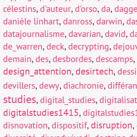
,
,
,
,
célestins
d'auteur
d'orso
da
dagge
,
,
,
danièle linhart
danross
darwin
da
,
,
,
datajournalisme
davarian
david
d
,
,
,
de_warren
deck
decrypting
dejou
,
,
,
,
demain
des
desbordes
descamps
design_attention
,
desirtech
,
dess
,
,
,
devillers
dewy
diachronie
différa
studies
,
,
digital_studies
digitalisa
digitalstudies1415
,
digitalstudie
,
,
disruption
,
disnovation
dispositif