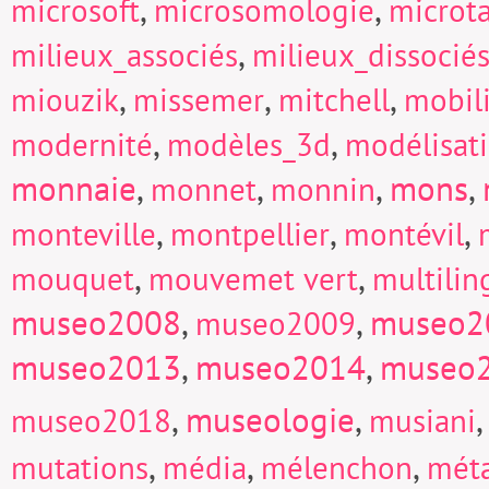
,
,
microsoft
microsomologie
microt
,
milieux_associés
milieux_dissocié
,
,
,
miouzik
missemer
mitchell
mobili
,
,
modernité
modèles_3d
modélisat
monnaie
,
,
,
mons
,
monnet
monnin
,
,
,
monteville
montpellier
montévil
,
,
mouquet
mouvemet vert
multili
museo2008
,
,
museo2
museo2009
museo2013
,
museo2014
,
museo
,
museologie
,
museo2018
musiani
,
,
,
mutations
média
mélenchon
mét