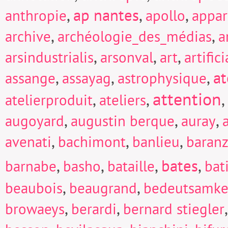
,
ap nantes
,
,
anthropie
apollo
appar
,
,
archive
archéologie_des_médias
a
,
,
,
arsindustrialis
arsonval
art
artific
,
,
,
at
assange
assayag
astrophysique
attention
,
,
,
atelierproduit
ateliers
,
,
,
augoyard
augustin berque
auray
,
,
,
avenati
bachimont
banlieu
baranz
,
,
,
bates
,
barnabe
basho
bataille
bat
,
,
beaubois
beaugrand
bedeutsamke
,
,
browaeys
berardi
bernard stiegler