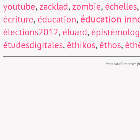
,
,
,
youtube
zacklad
zombie
échelles
,
,
éducation inn
écriture
éducation
,
,
élections2012
éluard
épistémolog
,
,
,
étudesdigitales
êthikos
êthos
êth
MetadataComposer (hy