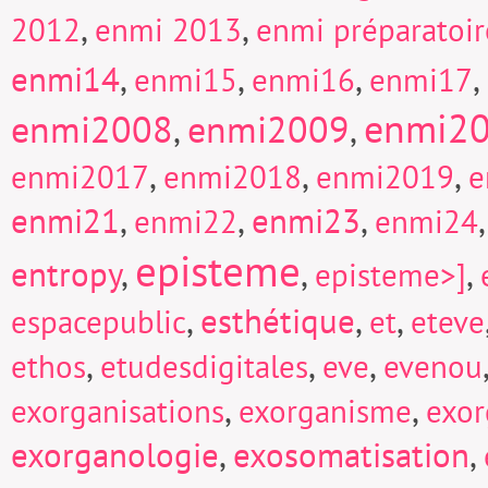
,
,
2012
enmi 2013
enmi préparatoi
enmi14
,
,
,
,
enmi15
enmi16
enmi17
enmi2
enmi2008
enmi2009
,
,
,
,
,
enmi2017
enmi2018
enmi2019
e
enmi21
,
,
enmi23
,
enmi22
enmi24
episteme
entropy
,
,
,
episteme>]
,
esthétique
,
,
espacepublic
et
eteve
,
,
,
ethos
etudesdigitales
eve
evenou
,
,
exorganisations
exorganisme
exor
exorganologie
,
exosomatisation
,