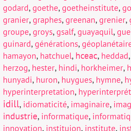
,
,
,
godard
goethe
goetheinstitute
go
,
,
,
,
granier
graphes
greenan
grenier
,
,
,
,
groupe
groys
gsalf
guayaquil
gue
,
,
guinard
générations
géoplanétair
,
,
hceac
,
hamayon
hatchuel
heddad
,
,
,
,
herzog
hester
hindi
horkheimer
h
,
,
,
,
hunyadi
huron
huygues
hymne
h
,
hyperinterpretation
hyperinterpré
idill
,
,
,
idiomaticité
imaginaire
imag
industrie
,
,
informatique
informati
,
,
,
innovation
instituion
institute
in