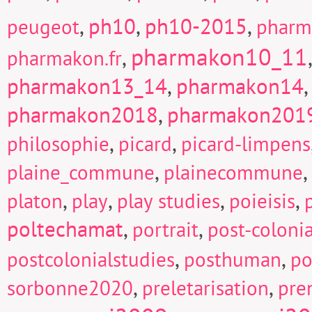
,
ph10
,
ph10-2015
,
peugeot
pharm
pharmakon10_11
,
pharmakon.fr
pharmakon13_14
,
pharmakon14
pharmakon2018
,
pharmakon201
,
,
philosophie
picard
picard-limpens
,
,
plaine_commune
plainecommune
,
,
,
,
platon
play
play studies
poieisis
poltechamat
,
,
portrait
post-colonia
,
,
postcolonialstudies
posthuman
po
,
,
sorbonne2020
preletarisation
pre