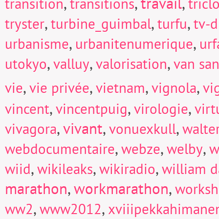
,
,
travail
,
transition
transitions
tricl
,
,
,
tryster
turbine_guimbal
turfu
tv-d
,
,
urbanisme
urbanitenumerique
urf
,
,
,
utokyo
valluy
valorisation
van san
,
,
,
,
vie
vie privée
vietnam
vignola
vi
,
,
,
vincent
vincentpuig
virologie
virt
,
vivant
,
,
vivagora
vonuexkull
walte
,
,
,
webdocumentaire
webze
welby
w
,
,
,
wiid
wikileaks
wikiradio
william d
marathon
,
workmarathon
,
works
,
,
ww2
www2012
xviiipekkahimane