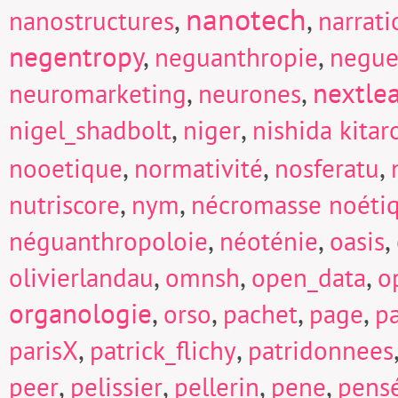
nanotech
,
,
nanostructures
narrati
negentropy
,
,
neguanthropie
negue
,
,
nextle
neuromarketing
neurones
,
,
nigel_shadbolt
niger
nishida kitar
,
,
,
nooetique
normativité
nosferatu
,
,
nutriscore
nym
nécromasse noéti
,
,
,
néguanthropoloie
néoténie
oasis
,
,
,
olivierlandau
omnsh
open_data
o
organologie
,
,
,
,
orso
pachet
page
p
,
,
parisX
patrick_flichy
patridonnees
,
,
,
,
peer
pelissier
pellerin
pene
pens