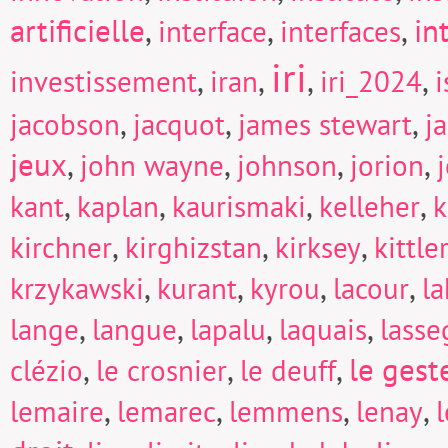
artificielle
,
,
,
in
interface
interfaces
iri
,
,
,
,
investissement
iran
iri_2024
i
,
,
,
jacobson
jacquot
james stewart
j
jeux
,
,
,
,
john wayne
johnson
jorion
,
,
,
,
kant
kaplan
kaurismaki
kelleher
k
,
,
,
kirchner
kirghizstan
kirksey
kittle
,
,
,
,
krzykawski
kurant
kyrou
lacour
la
,
,
,
,
lange
langue
lapalu
laquais
lasse
,
,
,
le gest
clézio
le crosnier
le deuff
,
,
,
,
lemaire
lemarec
lemmens
lenay