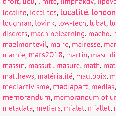
droit
,
,
,
,
lieu
limite
limphakdy
lipov
localité
,
,
,
london
localite
localites
,
,
,
,
loughran
lovink
low-tech
lubat
l
,
,
,
discrets
machinelearning
macho
,
,
,
maelmontevil
maire
mairesse
man
,
mars2018
,
,
marnie
martin
mascul
,
,
,
,
massin
massuti
masure
math
mat
,
,
,
matthews
matérialité
maulpoix
m
,
mediapart
,
mediactivisme
medias
memorandum
,
memorandum of un
,
,
,
,
metadata
metiers
mialet
miallet