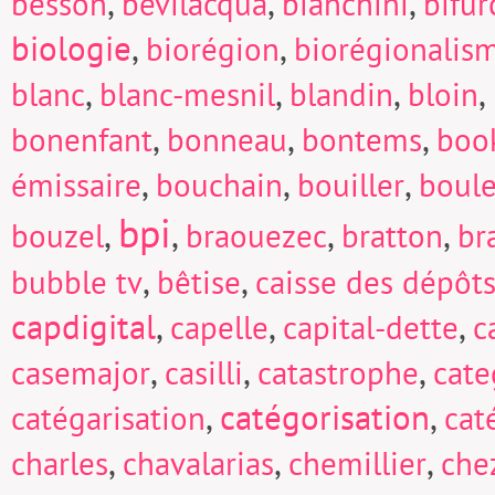
,
,
,
besson
bevilacqua
bianchini
bifur
biologie
,
,
biorégion
biorégionalis
,
,
,
,
blanc
blanc-mesnil
blandin
bloin
,
,
,
bonenfant
bonneau
bontems
boo
,
,
,
émissaire
bouchain
bouiller
boul
bpi
,
,
,
,
bouzel
braouezec
bratton
br
,
,
bubble tv
bêtise
caisse des dépôts
capdigital
,
,
,
capelle
capital-dette
c
,
,
,
casemajor
casilli
catastrophe
cate
,
catégorisation
,
catégarisation
cat
,
,
,
charles
chavalarias
chemillier
che