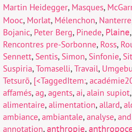
,
,
Martin Heidegger
Masques
McGarr
,
,
,
Mooc
Morlat
Mélenchon
Nanterre
,
,
,
Plaine
Bojanic
Peter Berg
Pinede
,
,
Rencontres pre-Sorbonne
Ross
Ro
,
,
,
,
Sennett
Sentis
Simon
Sinfonie
Si
,
,
,
Suspiria
Tomaselli
Travail
Umgeb
,
,
Tetsurō
[<TaggedItem:
académie2
,
,
,
,
affamés
ag
agents
ai
alain supiot
,
,
,
alimentaire
alimentation
allard
a
,
,
,
ambiance
ambiantale
analyse
and
,
anthropie
,
anthropoc
annotation