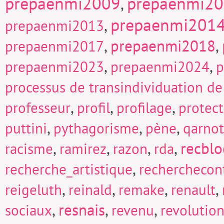
prepaenmi2009
prepaenmi2
,
prepaenmi201
,
prepaenmi2013
,
prepaenmi2018
,
prepaenmi2017
,
,
prepaenmi2023
prepaenmi2024
p
processus de transindividuation de
,
,
,
professeur
profil
profilage
protect
,
,
,
puttini
pythagorisme
pène
qarnot
,
,
,
,
recblo
racisme
ramirez
razon
rda
,
recherche_artistique
recherchecont
,
,
,
,
reigeluth
reinald
remake
renault
,
resnais
,
,
sociaux
revenu
revolutio