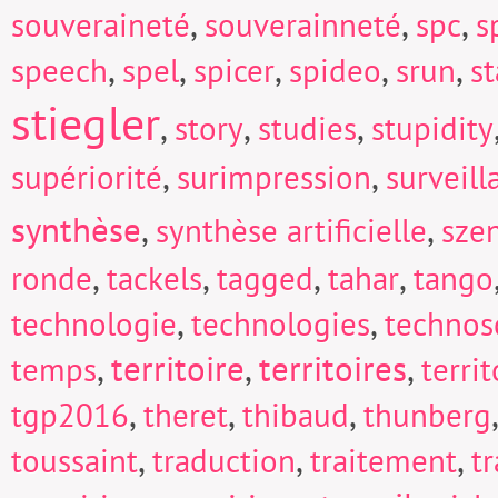
,
,
,
souveraineté
souverainneté
spc
s
,
,
,
,
,
speech
spel
spicer
spideo
srun
s
stiegler
,
,
,
story
studies
stupidity
,
,
supériorité
surimpression
surveill
synthèse
,
,
synthèse artificielle
sze
,
,
,
,
ronde
tackels
tagged
tahar
tango
,
,
technologie
technologies
technos
,
territoire
,
territoires
,
temps
territ
,
,
,
tgp2016
theret
thibaud
thunberg
,
,
,
toussaint
traduction
traitement
t