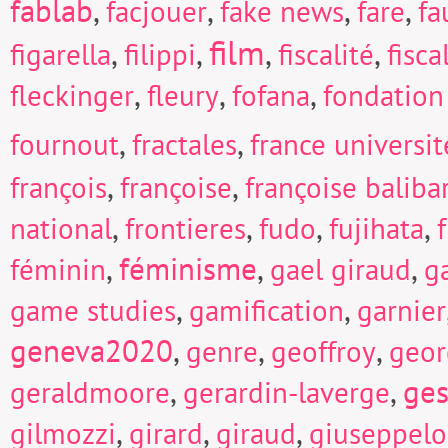
fablab
,
,
,
,
facjouer
fake news
fare
fa
film
,
,
,
,
figarella
filippi
fiscalité
fisc
,
,
,
fleckinger
fleury
fofana
fondation
,
,
fournout
fractales
france universi
,
,
françois
françoise
françoise baliba
,
,
,
,
national
frontieres
fudo
fujihata
f
,
féminisme
,
,
féminin
gael giraud
g
,
,
game studies
gamification
garnier
geneva2020
,
,
,
genre
geoffroy
geor
,
,
ges
geraldmoore
gerardin-laverge
,
,
,
gilmozzi
girard
giraud
giuseppel