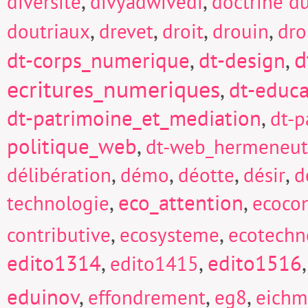
,
,
diversité
divyadwivedi
doctrine d
,
,
,
,
doutriaux
drevet
droit
drouin
dro
d
dt-corps_numerique
,
dt-design
,
ecritures_numeriques
,
dt-educa
dt-patrimoine_et_mediation
,
dt-p
politique_web
,
dt-web_hermeneut
,
,
,
,
délibération
démo
déotte
désir
d
,
eco_attention
,
technologie
ecocon
,
,
contributive
ecosysteme
ecotechn
edito1314
,
,
edito1516
edito1415
eduinov
,
,
,
effondrement
eg8
eich