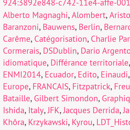
924:3892e848-c742-11e4-affe-00
,
,
Alberto Magnaghi
Alombert
Arist
,
,
,
Baranzoni
Bauwens
Berlin
Bernard
,
,
Carême
Catégorisation
Charlie Pa
,
,
Cormerais
DSDublin
Dario Argent
,
idiomatique
Différance territoriale
,
,
,
ENMI2014
Ecuador
Edito
Einaudi
,
,
,
Europe
FRANCAIS
Fitzpatrick
Fre
,
,
Bataille
Gilbert Simondon
Graphi
,
,
,
,
Ishida
Italy
JFK
Jacques Derrida
J
,
,
,
Khôra
Krzykawski
Kyrou
LDT_Hist