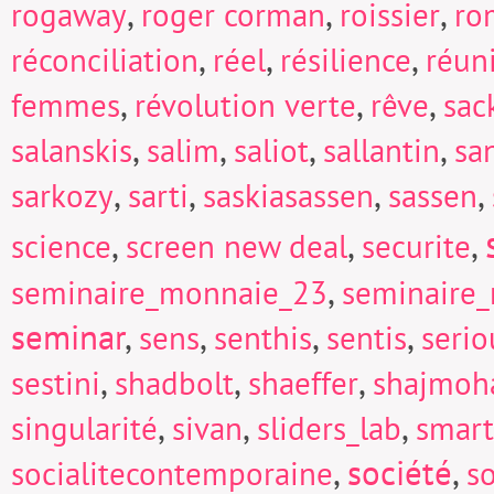
,
,
,
rogaway
roger corman
roissier
ro
,
,
,
réconciliation
réel
résilience
réun
,
,
,
femmes
révolution verte
rêve
sac
,
,
,
,
salanskis
salim
saliot
sallantin
sa
,
,
,
,
sarkozy
sarti
saskiasassen
sassen
,
,
,
science
screen new deal
securite
,
seminaire_monnaie_23
seminaire
seminar
,
,
,
,
sens
senthis
sentis
seri
,
,
,
sestini
shadbolt
shaeffer
shajmoh
,
,
,
singularité
sivan
sliders_lab
smart
,
société
,
socialitecontemporaine
so