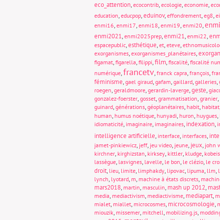
eco_attention
,
,
,
,
ecocontrib
ecologie
economie
eco
,
,
eduinov
,
,
,
education
educpop
effondrement
eg8
e
enm
,
,
,
,
,
enmi16
enmi17
enmi18
enmi19
enmi20
enmi2021
,
,
enmi21
,
,
enm
enmi2025prep
enmi22
,
esthétique
,
,
,
espacepublic
et
eteve
ethnomusicolo
,
,
exorgan
exorganismes
exorganismes_planétaires
film
,
,
,
,
,
figamat
figarella
filippi
fiscalité
fiscalité nu
francetv
,
,
,
,
numérique
franck capra
françois
fra
féminisme
,
,
,
,
,
gael giraud
gafam
gaillard
galleries
,
,
,
geste
,
roegen
geraldmoore
gerardin-laverge
giac
,
,
,
,
gonzalez-foerster
gosset
grammatisation
granier
,
,
,
,
guinard
générations
géoplanétaires
habit
habitat
,
,
,
,
,
human
humus noétique
hunyadi
huron
huygues
,
,
,
indexation
,
idiomaticité
imaginaire
imaginaires
i
intelligence artificielle
,
,
,
int
interface
interfaces
,
,
,
,
jeux
,
jamet-pinkiewicz
jeff
jeu video
jeune
john 
,
,
,
,
,
kirchner
kirghizstan
kirksey
kittler
kludge
kobeis
,
,
,
,
,
lassègue
lasvignes
lavelle
le bon
le clézio
le cro
droit
,
,
,
,
,
,
,
lieu
limite
limphakdy
lipovac
lipuma
llm
,
,
,
,
lynch
lyotard
m
machine à états discrets
machin
mars2018
,
,
,
mash up 2012
,
mas
martin
masculin
,
,
,
mediapart
,
media
mediactivism
mediactivisme
m
,
,
,
microcosmologie
,
mialet
miallet
microcosmes
m
,
,
,
,
miouzik
missemer
mitchell
mobilizing.js
moddin