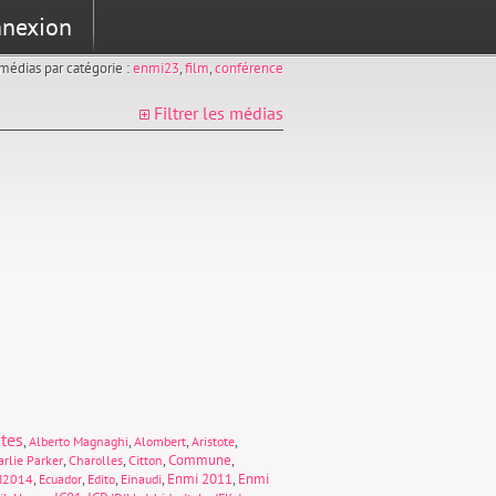
nexion
s médias par catégorie :
enmi23
,
film
,
conférence
Filtrer les médias
tes
,
,
,
,
Alberto Magnaghi
Alombert
Aristote
,
,
,
Commune
,
rlie Parker
Charolles
Citton
,
,
,
,
Enmi 2011
,
Enmi
I2014
Ecuador
Edito
Einaudi