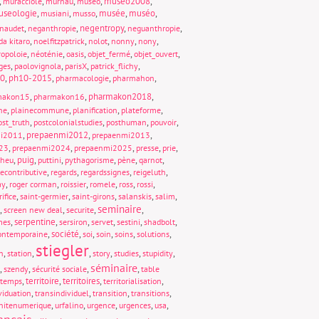
,
,
,
,
museo2008
,
muracciole
murnau
museo
seologie
,
,
,
musée
,
muséo
,
musiani
musso
,
,
negentropy
,
,
naudet
neganthropie
neguanthropie
,
,
,
,
,
da kitaro
noelfitzpatrick
nolot
nonny
nony
,
,
,
,
,
opoloie
néoténie
oasis
objet_fermé
objet_ouvert
,
,
,
,
ges
paolovignola
parisX
patrick_flichy
0
,
ph10-2015
,
,
,
pharmacologie
pharmahon
,
,
pharmakon2018
,
makon15
pharmakon16
,
,
,
,
ne
plainecommune
planification
plateforme
,
,
,
,
ost_truth
postcolonialstudies
posthuman
pouvoir
,
prepaenmi2012
,
,
mi2011
prepaenmi2013
,
,
,
,
,
23
prepaenmi2024
prepaenmi2025
presse
prie
,
puig
,
,
,
,
,
cheu
puttini
pythagorisme
pène
qarnot
,
,
,
,
econtributive
regards
regardssignes
reigeluth
,
,
,
,
,
,
ay
roger corman
roissier
romele
ross
rossi
,
,
,
,
,
rifice
saint-germier
saint-girons
salanskis
salim
seminaire
,
,
,
,
screen new deal
securite
,
serpentine
,
,
,
,
,
mes
sersiron
servet
sestini
shadbolt
,
société
,
,
,
,
,
contemporaine
soi
soin
soins
solutions
stiegler
,
,
,
,
,
,
n
station
story
studies
stupidity
séminaire
,
,
,
,
szendy
sécurité sociale
table
,
territoire
,
territoires
,
,
temps
territorialisation
,
,
,
,
viduation
transindividuel
transition
transitions
,
,
,
,
,
nitenumerique
urfalino
urgence
urgences
usa