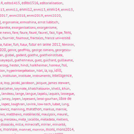
14
,
,
edito1516
,
,
edito1415
editorialisation
,
,
enmi12
,
,
enmi14
,
,
013
enmi11
enmi13
enmi15
,
,
,
,
2017
enmi2018
enmi2019
enmi2020
,
,
,
,
]
ergonomie
ermoshina
ernst lubitsch
,
,
,
lanète
exorganisations
exorganisme
,
,
,
,
,
,
,
fens
,
ke news
fare
faure
fauré
fauvel
fazi
fcpe
,
,
,
,
u
fournier
fournout
fractales
france université
,
,
fun
,
,
futur en seine 2012
,
,
ta
fuller
futur
féminin
020
,
,
,
,
genre
geoffroy
george romero
georgescu-
,
,
,
,
,
an
global
godard
goethe
goetheinstitute
,
,
,
,
,
uayaquil
guehenneux
guez
guichard
guillaume
,
,
,
,
,
hui
,
erzog
hester
hindi
horkheimer
horreur
idill
,
,
,
ia
,
,
,
tion
hyperinterpétation
hörl
icp
,
,
,
,
intelligence
,
n
instituion
institute
instruments
,
,
,
,
,
,
ka
itop
jacobi
jacobson
jacquot
james stewart
,
,
,
,
,
kelleher
keynote
khatchatourov
khelil
khun
,
,
,
,
,
,
,
landeau
lange
langue
lapalu
laquais
lassegue
,
,
,
,
,
libre de
s
lenay
lepen
lepesant
leroi-gourhan
,
,
,
,
,
,
,
lopez
loughran
lovink
low-tech
lubat
lung
,
,
marathon
,
,
,
iewicz
manning
markus
marnie
,
,
,
,
,
ews
matthews
matérialité
maulpoix
maurel
,
,
,
,
,
ng
merzeau
meta_localite
metadata
metiers
,
,
,
,
,
dissociés
mille
minecraft
minier
minorité
,
monnaie
,
,
,
mons
,
mons2014
,
t
monnet
monnin