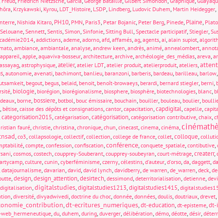
,
,
,
,
,
,
,
Freud
Friedrich Nietzsche
Garcia
George Bataille
Gilbert Simondon
Graphique
Guayaqu
,
,
,
,
,
,
,
,
hôra
Krzykawski
Kyrou
LDT_Histoire
LSDP
Lindberg
Ludovic Duhem
Martin Heidegger
,
,
PH10
,
,
,
,
,
,
Plaine
,
nterre
Nishida Kitaro
PMN
Paris3
Petar Bojanic
Peter Berg
Pinede
Plat
,
,
,
,
,
,
,
,
Selouane
Sennett
Sentis
Simon
Sinfonie
Sitting Bull
Spectacle participatif
Stiegler
Sus
,
,
,
,
,
,
,
,
,
,
cadémie2014
addictions
ademe
adorno
afd
affamés
ag
agents
ai
alain supiot
algori
,
,
,
,
,
,
,
,
mato
ambiance
ambiantale
analyse
andrew keen
andrès
animé
annealombert
annot
,
,
,
,
,
,
,
appareil
apple
aquaviva-bosseur
architecture
archive
archéologie_des_médias
areva
a
atten
,
,
atelier
,
,
,
,
,
assayag
astrophysique
atelier LDT
atelier produit
atelierproduit
ateliers
s
,
,
,
,
,
,
,
,
,
autonomie
avenati
bachimont
banlieu
baranzoni
barberis
bardeau
barilleau
barlow
,
,
,
,
,
,
,
,
,
utsamkeit
begout
begus
belaid
benoit
benoît-browaeys
berardi
bernard stiegler
berni
,
biologie
,
,
,
,
,
,
,
rsité
biorégion
biorégionalisme
biosphere
biosphère
biotechnologies
blanc
b
,
,
bossiere
,
,
,
,
,
,
,
rdeaux
borne
botbol
bouc émissaire
bouchain
bouiller
bouleau
boulier
boulli
,
,
,
,
,
capdigital
,
,
bêtise
caisse des dépôts et consignations
cantor
capacitation
capelle
capit
,
categorisation2015
,
,
catégorisation
,
,
,
catégarisation
catégorisation contributive
chaix
c
cinémath
,
,
,
,
,
,
,
,
ristian fauré
christie
christina
chronique
chun
cinecast
cinema
cinéma
cnsad
,
,
,
,
,
,
,
colloque
,
co3
collapsologie
collectif
collection
college de france
collet
colluti
conférence
,
,
,
,
,
,
,
ptabilité
compte
confession
confiscation
conquete_spatiale
contibutive
,
,
,
,
,
,
createrr
,
rsani
cosmos
costech
coupprey-Souberant
coupprey-soubeyran
court-métrage
,
,
,
,
,
,
,
,
,
,
partycamp
culture
cunin
cyberféminisme
czerny
célestins
d'auteur
d'orso
da
daggett
d
,
,
,
,
,
,
,
,
,
datajournalisme
davarian
david
david lynch
davidberry
de warren
de_warren
deck
de
,
design
,
design_attention
,
desirtech
,
,
,
,
outte
dessimond
deterritorialisation
detienne
devi
digitalstudies
,
,
digitalstudies1213
,
digitalstudies1415
,
digitalisation
digitalstudies
,
,
,
,
,
,
,
,
,
ation
diversité
divyadwivedi
doctrine du choc
donnée
données
doulis
doutriaux
drevet
conomie_contribution
dt-ecritures_numeriques
,
,
dt-education
,
,
dt-
dt-episteme
,
,
,
,
,
,
,
,
,
-web_hermeneutique
du
duhem
during
duverger
délibération
démo
déotte
désir
déterr