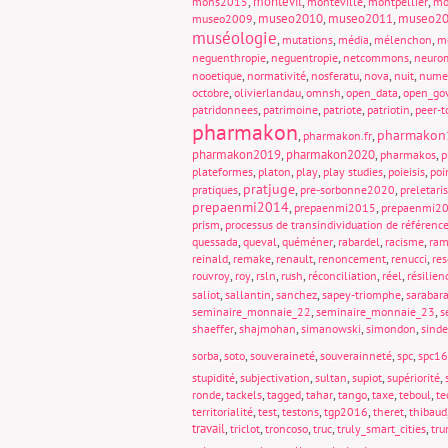
,
montevil
,
,
,
mons2015
monteville
montpellier
mo
,
museo2010
,
museo2011
,
museo2
museo2009
muséologie
,
,
,
,
mutations
média
mélenchon
m
,
,
,
neguenthropie
neguentropie
netcommons
neuro
,
,
,
,
,
nooetique
normativité
nosferatu
nova
nuit
nume
,
,
,
,
octobre
olivierlandau
omnsh
open_data
open_go
,
,
,
,
patridonnees
patrimoine
patriote
patriotin
peer-t
pharmakon
pharmakon
,
,
pharmakon.fr
pharmakon2019
,
pharmakon2020
,
,
pharmakos
p
,
,
,
,
,
plateformes
platon
play
play studies
poieisis
poi
pratjuge
,
,
,
pratiques
pre-sorbonne2020
preletari
prepaenmi2014
,
,
prepaenmi2015
prepaenmi2
,
prism
processus de transindividuation de référenc
,
,
,
,
,
quessada
queval
quéméner
rabardel
racisme
ram
,
,
,
,
,
reinald
remake
renault
renoncement
renucci
re
,
,
,
,
,
,
rouvroy
roy
rsln
rush
réconciliation
réel
résilien
,
,
,
,
saliot
sallantin
sanchez
sapey-triomphe
sarabar
,
,
seminaire_monnaie_22
seminaire_monnaie_23
s
,
,
,
,
shaeffer
shajmohan
simanowski
simondon
sinde
,
,
,
,
,
sorba
soto
souveraineté
souverainneté
spc
spc16
,
,
,
,
,
stupidité
subjectivation
sultan
supiot
supériorité
,
,
,
,
,
,
,
ronde
tackels
tagged
tahar
tango
taxe
teboul
te
,
,
,
,
,
territorialité
test
testons
tgp2016
theret
thibaud
travail
,
,
,
,
,
triclot
troncoso
truc
truly_smart_cities
tr