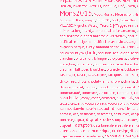
Préparatoires 2014
,
,
,
Europe
FRANCAIS
Fitzpatrick
,
,
,
,
,
Derrida
Jakob Von Uexküll
Jean-Luc
Jubé
Khora
K
Mons2015
,
,
,
,
Mooc
Morlat
Mélenchon
Na
,
,
,
,
,
,
Sorbonne
Ross
Rouget
S5-EP01
Sack
Schaeffner
,
,
,
,
VILLAGE
Vignola
Watsuji Tetsurō
[<TaggedItem:
a
,
,
,
,
,
alimentation
allard
alombert
alterite
amamou
a
,
,
ap nantes
,
,
anti-anthropie
aonti-anthropie
apollo
,
,
,
,
artificial intelligence
artificielle
asensio
assange
,
,
,
automedia
augustin berque
auray
automatisation
bdic
,
,
,
,
,
bauwens
bayrou
beaubois
beaugrand
bede
,
,
,
,
bianchini
bifurcation
bifurquer
bio-poïesis
biodive
,
,
,
,
,
,
noire
bon
bonenfant
bonneau
bontems
book
bo
,
,
,
,
brauman
brillouet
brouillard
brunetiere
bubble tv
,
,
,
casemajor
casilli
catastrophe
categorisation1314
,
,
,
,
,
chicoineau
chocs
chollat-namy
choron
chraibi
ch
,
,
,
,
,
clementmorlat
clergue
cliquet
cloture
clémenti
,
,
communs
,
,
communauté
commune
communx
com
contributive
,
,
,
,
cormerais
,
cordy
coriat
cormerai
co
,
,
,
,
crozat
crozier
cryptographie
cryptography
crypto
,
,
,
,
,
danross
darwin
dasein
dassault
dassonville
data
,
,
,
,
,
demain
des
desbordes
descamps
desfriches
desg
digital studies
,
,
,
,
concrète
digital
digital_studies
,
disruption
,
,
,
dispositif
distribuée
diversel
diversific
dt-e
attention
,
dt-corps_numerique
,
dt-design
,
,
dt-politique_web
,
dt-patrimoine_et_médiation
dt