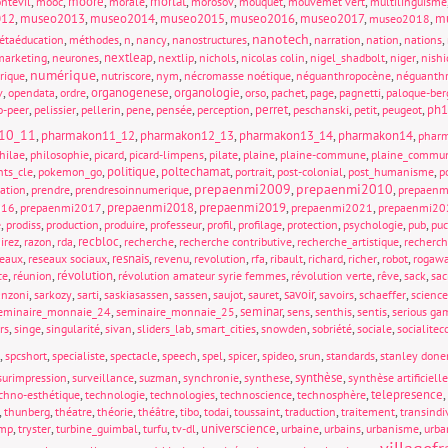
,
,
moore
,
,
morlat
,
,
,
,
ntévil
mooc
morale
morosov
mouquet
mouvemet vert
multilinguisme
012
,
museo2013
,
museo2014
,
museo2015
,
museo2016
,
museo2017
,
,
mu
museo2018
nanotech
,
,
,
,
,
,
,
,
,
étaéducation
méthodes
n
nancy
nanostructures
narration
nation
nations
,
,
nextleap
,
,
,
,
,
,
marketing
neurones
nextlip
nichols
nicolas colin
nigel_shadbolt
niger
nishi
numérique
,
,
,
,
,
,
rique
nutriscore
nym
nécromasse noétique
néguanthropocène
néguanthr
,
,
,
organogenese
,
organologie
,
,
,
,
,
v
opendata
ordre
orso
pachet
page
pagnetti
paloque-ber
,
,
,
,
,
,
perret
,
,
,
,
ph1
o-peer
pelissier
pellerin
pene
pensée
perception
peschanski
petit
peugeot
10_11
,
pharmakon11_12
,
pharmakon12_13
,
pharmakon13_14
,
pharmakon14
,
phar
,
,
,
,
,
,
,
hilae
philosophie
picard
picard-limpens
pilate
plaine
plaine-commune
plaine_commu
,
,
politique
,
poltechamat
,
,
,
,
nts_cle
pokemon_go
portrait
post-colonial
post_humanisme
p
prepaenmi2009
prepaenmi2010
,
,
,
,
,
sation
prendre
prendresoinnumerique
prepaen
,
,
prepaenmi2018
,
prepaenmi2019
,
,
016
prepaenmi2017
prepaenmi2021
prepaenmi20
,
,
,
,
,
,
,
,
,
,
e
prodiss
production
produire
professeur
profil
profilage
protection
psychologie
pub
pu
,
,
,
recbloc
,
,
,
,
irez
razon
rda
recherche
recherche contributive
recherche_artistique
recherch
,
,
resnais
,
,
,
,
,
,
,
,
seaux
reseaux sociaux
revenu
revolution
rfa
ribault
richard
richer
robot
rogaw
,
,
révolution
,
,
,
,
,
ce
réunion
révolution amateur syrie femmes
révolution verte
rêve
sack
sac
,
,
,
,
,
,
,
savoir
,
,
,
anzoni
sarkozy
sarti
saskiasassen
sassen
saujot
sauret
savoirs
schaeffer
science
,
,
seminar
,
,
,
,
eminaire_monnaie_24
seminaire_monnaie_25
sens
senthis
sentis
serious ga
,
,
,
,
,
,
,
,
,
rs
singe
singularité
sivan
sliders_lab
smart_cities
snowden
sobriété
sociale
socialite
,
,
,
,
,
,
,
,
,
,
spcshort
specialiste
spectacle
speech
spel
spicer
spideo
srun
standards
stanley done
,
,
,
,
,
synthèse
,
surimpression
surveillance
suzman
synchronie
synthese
synthèse artificielle
,
,
,
,
,
telepresence
,
chno-esthétique
technologie
technologies
technoscience
technosphère
,
,
,
,
,
,
,
,
,
,
thunberg
théatre
théorie
théâtre
tibo
todai
toussaint
traduction
traitement
transindi
,
,
,
,
,
universcience
,
,
,
,
ump
tryster
turbine_guimbal
turfu
tv-dl
urbaine
urbains
urbanisme
urba