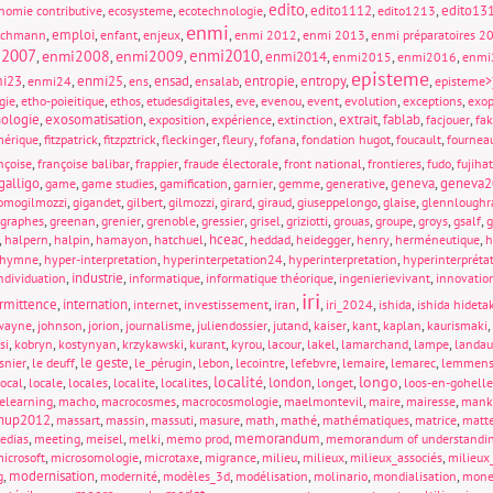
edito
,
,
,
,
edito1112
,
,
edito13
nomie contributive
ecosysteme
ecotechnologie
edito1213
enmi
,
emploi
,
,
,
,
,
,
ichmann
enfant
enjeux
enmi 2012
enmi 2013
enmi préparatoires 2
i2007
enmi2010
enmi2008
enmi2009
,
,
,
,
enmi2014
,
,
,
enmi2015
enmi2016
enmi
episteme
i23
,
,
enmi25
,
,
ensad
,
,
entropie
,
entropy
,
,
enmi24
ens
ensalab
episteme>
,
,
,
,
,
,
,
,
,
gie
etho-poieitique
ethos
etudesdigitales
eve
evenou
event
evolution
exceptions
exop
ologie
,
exosomatisation
,
,
,
,
extrait
,
fablab
,
,
exposition
expérience
extinction
facjouer
fa
,
,
,
,
,
,
,
,
mérique
fitzpatrick
fitzpztrick
fleckinger
fleury
fofana
fondation hugot
foucault
fournea
,
,
,
,
,
,
,
nçoise
françoise balibar
frappier
fraude électorale
front national
frontieres
fudo
fujiha
galligo
,
,
,
,
,
,
,
geneva
,
geneva2
game
game studies
gamification
garnier
gemme
generative
,
,
,
,
,
,
,
,
omogilmozzi
gigandet
gilbert
gilmozzi
girard
giraud
giuseppelongo
glaise
glennloughr
,
,
,
,
,
,
,
,
,
,
,
graphes
greenan
grenier
grenoble
gressier
grisel
griziotti
grouas
groupe
groys
gsalf
g
,
,
,
,
,
hceac
,
,
,
,
,
halpern
halpin
hamayon
hatchuel
heddad
heidegger
henry
herméneutique
h
,
,
,
,
hymne
hyper-interpretation
hyperinterpetation24
hyperinterpretation
hyperinterpréta
,
industrie
,
,
,
,
ndividuation
informatique
informatique théorique
ingenierievivant
innovatio
iri
ermittence
,
internation
,
,
,
,
,
,
,
internet
investissement
iran
iri_2024
ishida
ishida hideta
,
,
,
,
,
,
,
,
,
,
wayne
johnson
jorion
journalisme
juliendossier
jutand
kaiser
kant
kaplan
kaurismaki
,
,
,
,
,
,
,
,
,
,
si
kobryn
kostynyan
krzykawski
kurant
kyrou
lacour
lakel
lamarchand
lampe
landau
,
,
le geste
,
,
,
,
,
,
,
snier
le deuff
le_pérugin
lebon
lecointre
lefebvre
lemaire
lemarec
lemmen
localité
longo
,
,
,
,
,
,
london
,
,
,
local
locale
locales
localite
localites
longet
loos-en-gohelle
,
,
,
,
,
,
,
elearning
macho
macrocosmes
macrocosmologie
maelmontevil
maire
mairesse
mank
hup2012
,
,
,
,
,
,
,
,
,
massart
massin
massuti
masure
math
mathé
mathématiques
matrice
matt
,
,
,
,
,
memorandum
,
edias
meeting
meisel
melki
memo prod
memorandum of understandi
,
,
,
,
,
,
,
icrosoft
microsomologie
microtaxe
migrance
milieu
milieux
milieux_associés
milieux_
,
modernisation
,
,
,
,
,
,
g
modernité
modèles_3d
modélisation
molinario
mondialisation
mone