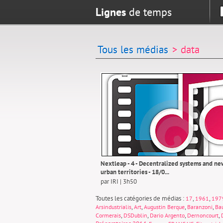
Lignes
de temps
Tous les médias
> data
Nextleap - 4 - Decentralized systems and ne
urban territories - 18/0...
par IRI | 3h50
Toutes les catégories de médias :
,
,
17
1961
197
,
,
,
,
Arsindustrialis
Art
Augustin Berque
Baranzoni
Ba
,
,
,
,
Cormerais
DSDublin
Dario Argento
Dernoncourt