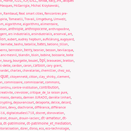
,
,
IC01
,
ICP
,
,
,
,
,
il
Horror
IDILL
Ishida
Italy
JFK
Jacques
,
,
,
Masques
McGarrigle
Michal Krzykawski
,
,
,
on
Rambaud
Real smart cities
Rencontres pre-
,
,
,
,
,
piria
Tomaselli
Travail
Umgebung
Umwelt
,
,
,
,
thm
algorithme
algorithms
alimentaire
,
anthropie
,
anthropocene
,
,
ation
anthropocène
,
,
,
,
,
rgent
ars industrialis
arsindustrialis
arsonval
art
tion
,
,
,
,
,
aubert
audrey hepburn
aufklärung
augoyard
,
,
,
,
bates
,
,
barnabe
basho
bataille
bationo_tillon
,
,
berry
,
,
,
,
berns
bernstein
besnier
besson
bevilacqua
,
,
,
,
,
lanc-mesnil
blandin
bloin
bobine
boissarie
boite
bpi
,
,
,
,
,
,
,
er
bourg
bourgatte
bouzel
braouezec
bratton
,
,
,
cartoon
,
,
al-dette
cardon
caron
cary grant
,
,
,
,
,
hardel
charles
chavalarias
chemillier
chez_soi
èque
,
,
,
,
,
citoyenneté
citton
clay_shirky
clement
,
,
,
,
on
commissaire
commissariat
commons
,
,
contribution
,
continu
contre-institution
,
,
,
creativite
crevoisier
critique_de_la raison pure
,
,
,
,
amasio
damato
damien JURADO
danièle linhart
,
,
,
,
,
crypting
dejouvancourt
delaporte
delice
delord
,
,
,
,
llers
dewy
diachronie
différance
différance
,
,
,
,
1516
digitalstudies1718
discret
disnovation
dt-amateur
,
,
,
,
dt-
droit
drouin
drouin-leclerc
ia
,
dt-patrimoine
,
dt-patrimoine_et_mediation
,
,
,
,
,
,
itorialisation
dürer
d’orso
eco
eco-technologie