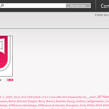
Con
Filtrer le
w
0
AP Nan
,
,
,
,
,
,
,
9
2
2009
2016
924:3892e848-c742-11e4-affe-00145ea4a2be:UN
;
AAGT
,
,
,
,
,
,
,
,
,
uwens
Berlin
Bernard Stiegler
Berry
Blancs
Bossière
Bourg
Carême
Catégorisation
Cha
,
,
,
,
,
,
,
Design
Différance idiomatique
Différance territoriale
Disruption
Droit
EMAD
ENMI
ENM