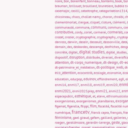
,
,
,
,
,
,
noire
bon
bonenfant
bonneau
bontems
book
bo
,
,
,
,
brauman
brillouet
brouillard
brunetiere
bubble tv
,
,
,
casemajor
casilli
catastrophe
categorisation1314
,
,
,
,
,
chicoineau
chocs
chollat-namy
choron
chraibi
ch
,
,
,
,
,
clementmorlat
clergue
cliquet
cloture
clémenti
,
,
communs
,
,
communauté
commune
communx
com
contributive
,
,
,
,
cormerais
,
cordy
coriat
cormerai
co
,
,
,
,
crozat
crozier
cryptographie
cryptography
crypto
,
,
,
,
,
danross
darwin
dasein
dassault
dassonville
data
,
,
,
,
,
demain
des
desbordes
descamps
desfriches
desg
digital studies
,
,
,
,
concrète
digital
digital_studies
,
disruption
,
,
,
dispositif
distribuée
diversel
diversific
dt-e
attention
,
dt-corps_numerique
,
dt-design
,
,
dt-politique_web
,
dt-patrimoine_et_médiation
dt
eco_attention
,
,
,
,
ecocontrib
ecologie
economie
eco
,
,
eduinov
,
,
,
education
educpop
effondrement
eg8
e
enm
,
,
,
,
,
enmi16
enmi17
enmi18
enmi19
enmi20
enmi2021
,
,
enmi21
,
,
enm
enmi2025prep
enmi22
,
esthétique
,
,
,
espacepublic
et
eteve
ethnomusicolo
,
,
exorgan
exorganismes
exorganismes_planétaires
film
,
,
,
,
,
figamat
figarella
filippi
fiscalité
fiscalité nu
francetv
,
,
,
,
numérique
franck capra
françois
fra
féminisme
,
,
,
,
,
gael giraud
gafam
gaillard
galleries
,
,
,
geste
,
roegen
geraldmoore
gerardin-laverge
giac
,
,
,
,
gonzalez-foerster
gosset
grammatisation
granier