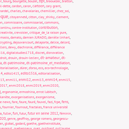
bpi
,
,
,
,
,
,
,
er
bourg
bourgatte
bouzel
braouezec
bratton
,
,
,
cartoon
,
,
al-dette
cardon
caron
cary grant
,
,
,
,
,
hardel
charles
chavalarias
chemillier
chez_soi
èque
,
,
,
,
,
citoyenneté
citton
clay_shirky
clement
,
,
,
,
on
commissaire
commissariat
commons
,
,
contribution
,
continu
contre-institution
,
,
,
creativite
crevoisier
critique_de_la raison pure
,
,
,
,
amasio
damato
damien JURADO
danièle linhart
,
,
,
,
,
crypting
dejouvancourt
delaporte
delice
delord
,
,
,
,
llers
dewy
diachronie
différance
différance
,
,
,
,
1516
digitalstudies1718
discret
disnovation
dt-amateur
,
,
,
,
dt-
droit
drouin
drouin-leclerc
ia
,
dt-patrimoine
,
dt-patrimoine_et_mediation
,
,
,
,
,
,
itorialisation
dürer
d’orso
eco
eco-technologie
14
,
,
edito1516
,
,
edito1415
editorialisation
,
,
enmi12
,
,
enmi14
,
,
013
enmi11
enmi13
enmi15
,
,
,
,
2017
enmi2018
enmi2019
enmi2020
,
,
,
,
]
ergonomie
ermoshina
ernst lubitsch
,
,
,
lanète
exorganisations
exorganisme
,
,
,
,
,
,
,
fens
,
ke news
fare
faure
fauré
fauvel
fazi
fcpe
,
,
,
,
u
fournier
fournout
fractales
france université
,
,
fun
,
,
futur en seine 2012
,
,
ta
fuller
futur
féminin
020
,
,
,
,
genre
geoffroy
george romero
georgescu-
,
,
,
,
,
an
global
godard
goethe
goetheinstitute
,
,
,
,
,
uayaquil
guehenneux
guez
guichard
guillaume