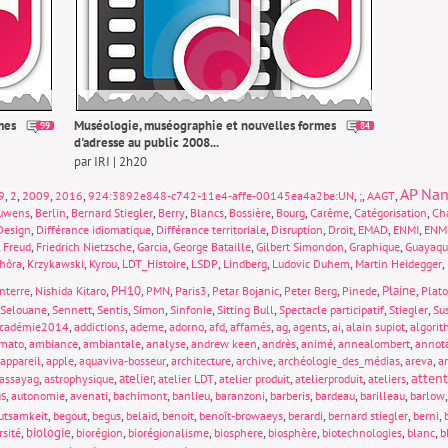
mes
Muséologie, muséographie et nouvelles formes
99
84
d'adresse au public 2008...
par IRI | 2h20
AP Nan
,
,
,
,
,
,
,
9
2
2009
2016
924:3892e848-c742-11e4-affe-00145ea4a2be:UN
;
AAGT
,
,
,
,
,
,
,
,
,
uwens
Berlin
Bernard Stiegler
Berry
Blancs
Bossière
Bourg
Carême
Catégorisation
Cha
,
,
,
,
,
,
,
Design
Différance idiomatique
Différance territoriale
Disruption
Droit
EMAD
ENMI
ENM
,
,
,
,
,
,
,
Freud
Friedrich Nietzsche
Garcia
George Bataille
Gilbert Simondon
Graphique
Guayaqu
,
,
,
,
,
,
,
,
hôra
Krzykawski
Kyrou
LDT_Histoire
LSDP
Lindberg
Ludovic Duhem
Martin Heidegger
,
,
PH10
,
,
,
,
,
,
Plaine
,
nterre
Nishida Kitaro
PMN
Paris3
Petar Bojanic
Peter Berg
Pinede
Plat
,
,
,
,
,
,
,
,
Selouane
Sennett
Sentis
Simon
Sinfonie
Sitting Bull
Spectacle participatif
Stiegler
Sus
,
,
,
,
,
,
,
,
,
,
cadémie2014
addictions
ademe
adorno
afd
affamés
ag
agents
ai
alain supiot
algori
,
,
,
,
,
,
,
,
mato
ambiance
ambiantale
analyse
andrew keen
andrès
animé
annealombert
annot
,
,
,
,
,
,
,
appareil
apple
aquaviva-bosseur
architecture
archive
archéologie_des_médias
areva
a
atten
,
,
atelier
,
,
,
,
,
assayag
astrophysique
atelier LDT
atelier produit
atelierproduit
ateliers
s
,
,
,
,
,
,
,
,
,
autonomie
avenati
bachimont
banlieu
baranzoni
barberis
bardeau
barilleau
barlow
,
,
,
,
,
,
,
,
,
utsamkeit
begout
begus
belaid
benoit
benoît-browaeys
berardi
bernard stiegler
berni
,
biologie
,
,
,
,
,
,
,
rsité
biorégion
biorégionalisme
biosphere
biosphère
biotechnologies
blanc
b