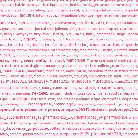
,
,
,
,
,
hceac
,
,
,
,
,
halpern
halpin
hamayon
hatchuel
heddad
heidegger
henry
herméneutique
h
,
,
,
,
hymne
hyper-interpretation
hyperinterpetation24
hyperinterpretation
hyperinterpréta
,
industrie
,
,
,
,
ndividuation
informatique
informatique théorique
ingenierievivant
innovatio
iri
ermittence
,
internation
,
,
,
,
,
,
,
internet
investissement
iran
iri_2024
ishida
ishida hideta
,
,
,
,
,
,
,
,
,
,
wayne
johnson
jorion
journalisme
juliendossier
jutand
kaiser
kant
kaplan
kaurismaki
,
,
,
,
,
,
,
,
,
,
si
kobryn
kostynyan
krzykawski
kurant
kyrou
lacour
lakel
lamarchand
lampe
landau
,
,
le geste
,
,
,
,
,
,
,
snier
le deuff
le_pérugin
lebon
lecointre
lefebvre
lemaire
lemarec
lemmen
localité
longo
,
,
,
,
,
,
london
,
,
,
local
locale
locales
localite
localites
longet
loos-en-gohelle
,
,
,
,
,
,
,
elearning
macho
macrocosmes
macrocosmologie
maelmontevil
maire
mairesse
mank
hup2012
,
,
,
,
,
,
,
,
,
massart
massin
massuti
masure
math
mathé
mathématiques
matrice
matt
,
,
,
,
,
memorandum
,
edias
meeting
meisel
melki
memo prod
memorandum of understandi
,
,
,
,
,
,
,
icrosoft
microsomologie
microtaxe
migrance
milieu
milieux
milieux_associés
milieux_
,
modernisation
,
,
,
,
,
,
g
modernité
modèles_3d
modélisation
molinario
mondialisation
mone
,
,
moore
,
,
morlat
,
,
,
,
ntévil
mooc
morale
morosov
mouquet
mouvemet vert
multilinguisme
012
,
museo2013
,
museo2014
,
museo2015
,
museo2016
,
museo2017
,
,
mu
museo2018
nanotech
,
,
,
,
,
,
,
,
,
étaéducation
méthodes
n
nancy
nanostructures
narration
nation
nations
,
,
nextleap
,
,
,
,
,
,
marketing
neurones
nextlip
nichols
nicolas colin
nigel_shadbolt
niger
nishi
numérique
,
,
,
,
,
,
rique
nutriscore
nym
nécromasse noétique
néguanthropocène
néguanthr
,
,
,
organogenese
,
organologie
,
,
,
,
,
v
opendata
ordre
orso
pachet
page
pagnetti
paloque-ber
,
,
,
,
,
,
perret
,
,
,
,
ph1
o-peer
pelissier
pellerin
pene
pensée
perception
peschanski
petit
peugeot
10_11
,
pharmakon11_12
,
pharmakon12_13
,
pharmakon13_14
,
pharmakon14
,
phar
,
,
,
,
,
,
,
hilae
philosophie
picard
picard-limpens
pilate
plaine
plaine-commune
plaine_commu
,
,
politique
,
poltechamat
,
,
,
,
nts_cle
pokemon_go
portrait
post-colonial
post_humanisme
p
prepaenmi2009
prepaenmi2010
,
,
,
,
,
sation
prendre
prendresoinnumerique
prepaen