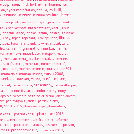
,
,
,
,
,
hui
,
erzog
hester
hindi
horkheimer
horreur
idill
,
,
,
ia
,
,
,
tion
hyperinterpétation
hörl
icp
,
,
,
,
intelligence
,
n
instituion
institute
instruments
,
,
,
,
,
,
ka
itop
jacobi
jacobson
jacquot
james stewart
,
,
,
,
,
kelleher
keynote
khatchatourov
khelil
khun
,
,
,
,
,
,
,
landeau
lange
langue
lapalu
laquais
lassegue
,
,
,
,
,
libre de
s
lenay
lepen
lepesant
leroi-gourhan
,
,
,
,
,
,
,
lopez
loughran
lovink
low-tech
lubat
lung
,
,
marathon
,
,
,
iewicz
manning
markus
marnie
,
,
,
,
,
ews
matthews
matérialité
maulpoix
maurel
,
,
,
,
,
ng
merzeau
meta_localite
metadata
metiers
,
,
,
,
,
dissociés
mille
minecraft
minier
minorité
,
monnaie
,
,
,
mons
,
mons2014
,
t
monnet
monnin
,
,
,
,
museo2008
,
muracciole
murnau
museo
seologie
,
,
,
musée
,
muséo
,
musiani
musso
,
,
negentropy
,
,
naudet
neganthropie
neguanthropie
,
,
,
,
,
da kitaro
noelfitzpatrick
nolot
nonny
nony
,
,
,
,
,
opoloie
néoténie
oasis
objet_fermé
objet_ouvert
,
,
,
,
ges
paolovignola
parisX
patrick_flichy
0
,
ph10-2015
,
,
,
pharmacologie
pharmahon
,
,
pharmakon2018
,
makon15
pharmakon16
,
,
,
,
ne
plainecommune
planification
plateforme
,
,
,
,
ost_truth
postcolonialstudies
posthuman
pouvoir
,
prepaenmi2012
,
,
mi2011
prepaenmi2013