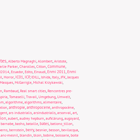
tes
,
,
,
,
Alberto Magnaghi
Alombert
Aristote
,
,
,
Commune
,
rlie Parker
Charolles
Citton
,
,
,
,
Enmi 2011
,
Enmi
I2014
Ecuador
Edito
Einaudi
,
,
IC01
,
ICP
,
,
,
,
,
il
Horror
IDILL
Ishida
Italy
JFK
Jacques
,
,
,
Masques
McGarrigle
Michal Krzykawski
,
,
,
on
Rambaud
Real smart cities
Rencontres pre-
,
,
,
,
,
piria
Tomaselli
Travail
Umgebung
Umwelt
,
,
,
,
thm
algorithme
algorithms
alimentaire
,
anthropie
,
anthropocene
,
,
ation
anthropocène
,
,
,
,
,
rgent
ars industrialis
arsindustrialis
arsonval
art
tion
,
,
,
,
,
aubert
audrey hepburn
aufklärung
augoyard
,
,
,
,
bates
,
,
barnabe
basho
bataille
bationo_tillon
,
,
berry
,
,
,
,
berns
bernstein
besnier
besson
bevilacqua
,
,
,
,
,
lanc-mesnil
blandin
bloin
bobine
boissarie
boite