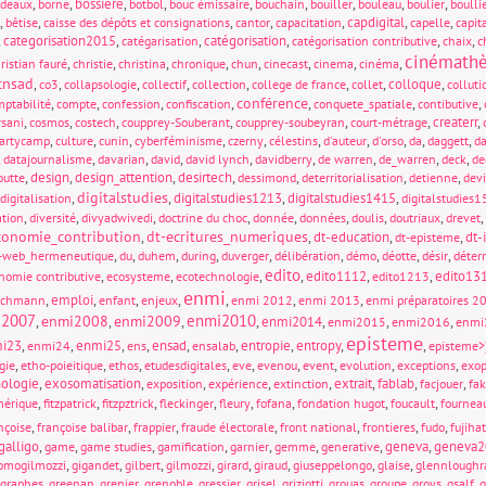
,
,
bossiere
,
,
,
,
,
,
,
rdeaux
borne
botbol
bouc émissaire
bouchain
bouiller
bouleau
boulier
boulli
,
,
,
,
,
capdigital
,
,
bêtise
caisse des dépôts et consignations
cantor
capacitation
capelle
capit
,
categorisation2015
,
,
catégorisation
,
,
,
catégarisation
catégorisation contributive
chaix
c
cinémath
,
,
,
,
,
,
,
,
ristian fauré
christie
christina
chronique
chun
cinecast
cinema
cinéma
cnsad
,
,
,
,
,
,
,
colloque
,
co3
collapsologie
collectif
collection
college de france
collet
colluti
conférence
,
,
,
,
,
,
,
ptabilité
compte
confession
confiscation
conquete_spatiale
contibutive
,
,
,
,
,
,
createrr
,
rsani
cosmos
costech
coupprey-Souberant
coupprey-soubeyran
court-métrage
,
,
,
,
,
,
,
,
,
,
partycamp
culture
cunin
cyberféminisme
czerny
célestins
d'auteur
d'orso
da
daggett
d
,
,
,
,
,
,
,
,
,
datajournalisme
davarian
david
david lynch
davidberry
de warren
de_warren
deck
de
,
design
,
design_attention
,
desirtech
,
,
,
,
outte
dessimond
deterritorialisation
detienne
devi
digitalstudies
,
,
digitalstudies1213
,
digitalstudies1415
,
digitalisation
digitalstudies
,
,
,
,
,
,
,
,
,
ation
diversité
divyadwivedi
doctrine du choc
donnée
données
doulis
doutriaux
drevet
conomie_contribution
dt-ecritures_numeriques
,
,
dt-education
,
,
dt-
dt-episteme
,
,
,
,
,
,
,
,
,
-web_hermeneutique
du
duhem
during
duverger
délibération
démo
déotte
désir
déterr
edito
,
,
,
,
edito1112
,
,
edito13
nomie contributive
ecosysteme
ecotechnologie
edito1213
enmi
,
emploi
,
,
,
,
,
,
ichmann
enfant
enjeux
enmi 2012
enmi 2013
enmi préparatoires 2
i2007
enmi2010
enmi2008
enmi2009
,
,
,
,
enmi2014
,
,
,
enmi2015
enmi2016
enmi
episteme
i23
,
,
enmi25
,
,
ensad
,
,
entropie
,
entropy
,
,
enmi24
ens
ensalab
episteme>
,
,
,
,
,
,
,
,
,
gie
etho-poieitique
ethos
etudesdigitales
eve
evenou
event
evolution
exceptions
exop
ologie
,
exosomatisation
,
,
,
,
extrait
,
fablab
,
,
exposition
expérience
extinction
facjouer
fa
,
,
,
,
,
,
,
,
mérique
fitzpatrick
fitzpztrick
fleckinger
fleury
fofana
fondation hugot
foucault
fournea
,
,
,
,
,
,
,
nçoise
françoise balibar
frappier
fraude électorale
front national
frontieres
fudo
fujiha
galligo
,
,
,
,
,
,
,
geneva
,
geneva2
game
game studies
gamification
garnier
gemme
generative
,
,
,
,
,
,
,
,
omogilmozzi
gigandet
gilbert
gilmozzi
girard
giraud
giuseppelongo
glaise
glennloughr
,
,
,
,
,
,
,
,
,
,
,
graphes
greenan
grenier
grenoble
gressier
grisel
griziotti
grouas
groupe
groys
gsalf
g