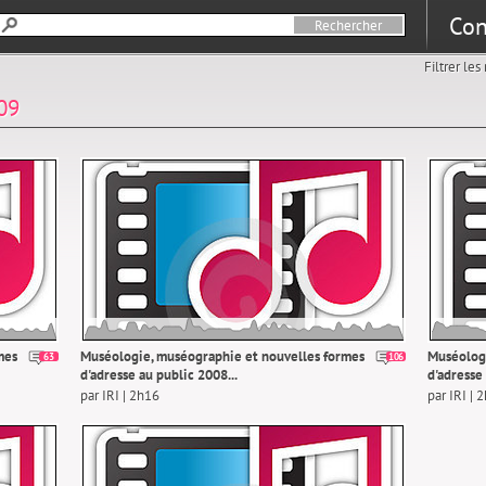
Con
Filtrer le
09
mes
Muséologie, muséographie et nouvelles formes
Muséologi
63
106
d'adresse au public 2008...
d'adresse 
par IRI | 2h16
par IRI | 