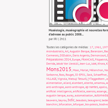
Muséologie, muséographie et nouvelles for
d'adresse au public 2008...
par IRI | 2h11
Toutes les catégories de médias :
,
,
17
1961
197
,
,
,
,
Arsindustrialis
Art
Augustin Berque
Baranzoni
Ba
,
,
,
,
Cormerais
DSDublin
Dario Argento
Dernoncourt
Préparatoires 2014
,
,
,
Europe
FRANCAIS
Fitzpatrick
,
,
,
,
,
Derrida
Jakob Von Uexküll
Jean-Luc
Jubé
Khora
K
Mons2015
,
,
,
,
Mooc
Morlat
Mélenchon
Na
,
,
,
,
,
,
Sorbonne
Ross
Rouget
S5-EP01
Sack
Schaeffner
,
,
,
,
VILLAGE
Vignola
Watsuji Tetsurō
[<TaggedItem:
a
,
,
,
,
,
alimentation
allard
alombert
alterite
amamou
a
,
,
ap nantes
,
,
anti-anthropie
aonti-anthropie
apollo
,
,
,
,
artificial intelligence
artificielle
asensio
assange
,
,
,
automedia
augustin berque
auray
automatisation
bdic
,
,
,
,
,
bauwens
bayrou
beaubois
beaugrand
bede
,
,
,
,
bianchini
bifurcation
bifurquer
bio-poïesis
biodive