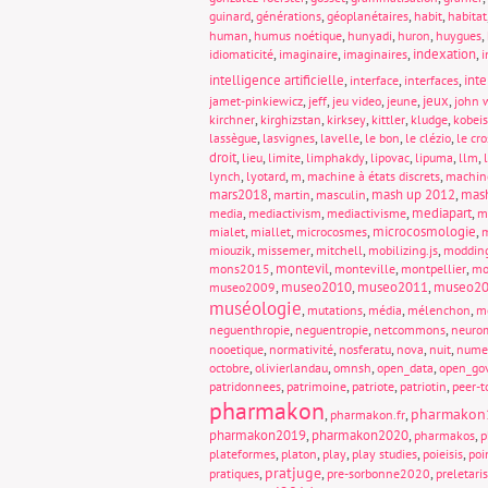
,
,
,
,
guinard
générations
géoplanétaires
habit
habitat
,
,
,
,
,
human
humus noétique
hunyadi
huron
huygues
,
,
,
indexation
,
idiomaticité
imaginaire
imaginaires
i
intelligence artificielle
,
,
,
int
interface
interfaces
,
,
,
,
jeux
,
jamet-pinkiewicz
jeff
jeu video
jeune
john 
,
,
,
,
,
kirchner
kirghizstan
kirksey
kittler
kludge
kobeis
,
,
,
,
,
lassègue
lasvignes
lavelle
le bon
le clézio
le cro
droit
,
,
,
,
,
,
,
lieu
limite
limphakdy
lipovac
lipuma
llm
,
,
,
,
lynch
lyotard
m
machine à états discrets
machin
mars2018
,
,
,
mash up 2012
,
mas
martin
masculin
,
,
,
mediapart
,
media
mediactivism
mediactivisme
m
,
,
,
microcosmologie
,
mialet
miallet
microcosmes
m
,
,
,
,
miouzik
missemer
mitchell
mobilizing.js
moddin
,
montevil
,
,
,
mons2015
monteville
montpellier
mo
,
museo2010
,
museo2011
,
museo2
museo2009
muséologie
,
,
,
,
mutations
média
mélenchon
m
,
,
,
neguenthropie
neguentropie
netcommons
neuro
,
,
,
,
,
nooetique
normativité
nosferatu
nova
nuit
nume
,
,
,
,
octobre
olivierlandau
omnsh
open_data
open_go
,
,
,
,
patridonnees
patrimoine
patriote
patriotin
peer-t
pharmakon
pharmakon
,
,
pharmakon.fr
pharmakon2019
,
pharmakon2020
,
,
pharmakos
p
,
,
,
,
,
plateformes
platon
play
play studies
poieisis
poi
pratjuge
,
,
,
pratiques
pre-sorbonne2020
preletari