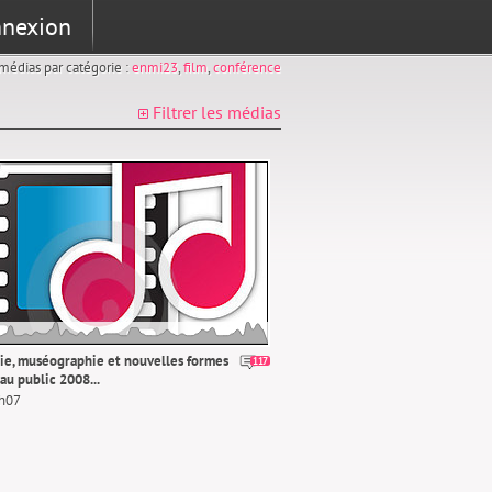
nexion
s médias par catégorie :
enmi23
,
film
,
conférence
Filtrer les médias
e, muséographie et nouvelles formes
117
au public 2008...
2h07