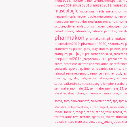
,
montevil
,
,
,
mons2015
monteville
montpellier
mo
,
museo2010
,
museo2011
,
museo2
museo2009
muséologie
,
,
,
,
mutations
média
mélenchon
m
,
,
,
neguenthropie
neguentropie
netcommons
neuro
,
,
,
,
,
nooetique
normativité
nosferatu
nova
nuit
nume
,
,
,
,
octobre
olivierlandau
omnsh
open_data
open_go
,
,
,
,
patridonnees
patrimoine
patriote
patriotin
peer-t
pharmakon
pharmakon
,
,
pharmakon.fr
pharmakon2019
,
pharmakon2020
,
,
pharmakos
p
,
,
,
,
,
plateformes
platon
play
play studies
poieisis
poi
pratjuge
,
,
,
pratiques
pre-sorbonne2020
preletari
prepaenmi2014
,
,
prepaenmi2015
prepaenmi2
,
prism
processus de transindividuation de référenc
,
,
,
,
,
quessada
queval
quéméner
rabardel
racisme
ram
,
,
,
,
,
reinald
remake
renault
renoncement
renucci
re
,
,
,
,
,
,
rouvroy
roy
rsln
rush
réconciliation
réel
résilien
,
,
,
,
saliot
sallantin
sanchez
sapey-triomphe
sarabar
,
,
seminaire_monnaie_22
seminaire_monnaie_23
s
,
,
,
,
shaeffer
shajmohan
simanowski
simondon
sinde
,
,
,
,
,
sorba
soto
souveraineté
souverainneté
spc
spc16
,
,
,
,
,
stupidité
subjectivation
sultan
supiot
supériorité
,
,
,
,
,
,
,
ronde
tackels
tagged
tahar
tango
taxe
teboul
te
,
,
,
,
,
territorialité
test
testons
tgp2016
theret
thibaud
travail
,
,
,
,
,
triclot
troncoso
truc
truly_smart_cities
tr