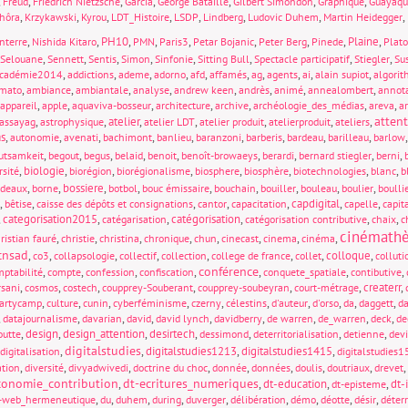
,
,
,
,
,
,
,
Freud
Friedrich Nietzsche
Garcia
George Bataille
Gilbert Simondon
Graphique
Guayaqu
,
,
,
,
,
,
,
,
hôra
Krzykawski
Kyrou
LDT_Histoire
LSDP
Lindberg
Ludovic Duhem
Martin Heidegger
,
,
PH10
,
,
,
,
,
,
Plaine
,
nterre
Nishida Kitaro
PMN
Paris3
Petar Bojanic
Peter Berg
Pinede
Plat
,
,
,
,
,
,
,
,
Selouane
Sennett
Sentis
Simon
Sinfonie
Sitting Bull
Spectacle participatif
Stiegler
Sus
,
,
,
,
,
,
,
,
,
,
cadémie2014
addictions
ademe
adorno
afd
affamés
ag
agents
ai
alain supiot
algori
,
,
,
,
,
,
,
,
mato
ambiance
ambiantale
analyse
andrew keen
andrès
animé
annealombert
annot
,
,
,
,
,
,
,
appareil
apple
aquaviva-bosseur
architecture
archive
archéologie_des_médias
areva
a
atten
,
,
atelier
,
,
,
,
,
assayag
astrophysique
atelier LDT
atelier produit
atelierproduit
ateliers
s
,
,
,
,
,
,
,
,
,
autonomie
avenati
bachimont
banlieu
baranzoni
barberis
bardeau
barilleau
barlow
,
,
,
,
,
,
,
,
,
utsamkeit
begout
begus
belaid
benoit
benoît-browaeys
berardi
bernard stiegler
berni
,
biologie
,
,
,
,
,
,
,
rsité
biorégion
biorégionalisme
biosphere
biosphère
biotechnologies
blanc
b
,
,
bossiere
,
,
,
,
,
,
,
rdeaux
borne
botbol
bouc émissaire
bouchain
bouiller
bouleau
boulier
boulli
,
,
,
,
,
capdigital
,
,
bêtise
caisse des dépôts et consignations
cantor
capacitation
capelle
capit
,
categorisation2015
,
,
catégorisation
,
,
,
catégarisation
catégorisation contributive
chaix
c
cinémath
,
,
,
,
,
,
,
,
ristian fauré
christie
christina
chronique
chun
cinecast
cinema
cinéma
cnsad
,
,
,
,
,
,
,
colloque
,
co3
collapsologie
collectif
collection
college de france
collet
colluti
conférence
,
,
,
,
,
,
,
ptabilité
compte
confession
confiscation
conquete_spatiale
contibutive
,
,
,
,
,
,
createrr
,
rsani
cosmos
costech
coupprey-Souberant
coupprey-soubeyran
court-métrage
,
,
,
,
,
,
,
,
,
,
partycamp
culture
cunin
cyberféminisme
czerny
célestins
d'auteur
d'orso
da
daggett
d
,
,
,
,
,
,
,
,
,
datajournalisme
davarian
david
david lynch
davidberry
de warren
de_warren
deck
de
,
design
,
design_attention
,
desirtech
,
,
,
,
outte
dessimond
deterritorialisation
detienne
devi
digitalstudies
,
,
digitalstudies1213
,
digitalstudies1415
,
digitalisation
digitalstudies
,
,
,
,
,
,
,
,
,
ation
diversité
divyadwivedi
doctrine du choc
donnée
données
doulis
doutriaux
drevet
conomie_contribution
dt-ecritures_numeriques
,
,
dt-education
,
,
dt-
dt-episteme
,
,
,
,
,
,
,
,
,
-web_hermeneutique
du
duhem
during
duverger
délibération
démo
déotte
désir
déterr