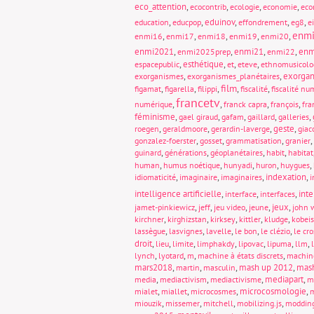
eco_attention
,
,
,
,
ecocontrib
ecologie
economie
eco
,
,
eduinov
,
,
,
education
educpop
effondrement
eg8
e
enm
,
,
,
,
,
enmi16
enmi17
enmi18
enmi19
enmi20
enmi2021
,
,
enmi21
,
,
enm
enmi2025prep
enmi22
,
esthétique
,
,
,
espacepublic
et
eteve
ethnomusicolo
,
,
exorgan
exorganismes
exorganismes_planétaires
film
,
,
,
,
,
figamat
figarella
filippi
fiscalité
fiscalité nu
francetv
,
,
,
,
numérique
franck capra
françois
fra
féminisme
,
,
,
,
,
gael giraud
gafam
gaillard
galleries
,
,
,
geste
,
roegen
geraldmoore
gerardin-laverge
giac
,
,
,
,
gonzalez-foerster
gosset
grammatisation
granier
,
,
,
,
guinard
générations
géoplanétaires
habit
habitat
,
,
,
,
,
human
humus noétique
hunyadi
huron
huygues
,
,
,
indexation
,
idiomaticité
imaginaire
imaginaires
i
intelligence artificielle
,
,
,
int
interface
interfaces
,
,
,
,
jeux
,
jamet-pinkiewicz
jeff
jeu video
jeune
john 
,
,
,
,
,
kirchner
kirghizstan
kirksey
kittler
kludge
kobeis
,
,
,
,
,
lassègue
lasvignes
lavelle
le bon
le clézio
le cro
droit
,
,
,
,
,
,
,
lieu
limite
limphakdy
lipovac
lipuma
llm
,
,
,
,
lynch
lyotard
m
machine à états discrets
machin
mars2018
,
,
,
mash up 2012
,
mas
martin
masculin
,
,
,
mediapart
,
media
mediactivism
mediactivisme
m
,
,
,
microcosmologie
,
mialet
miallet
microcosmes
m
,
,
,
,
miouzik
missemer
mitchell
mobilizing.js
moddin