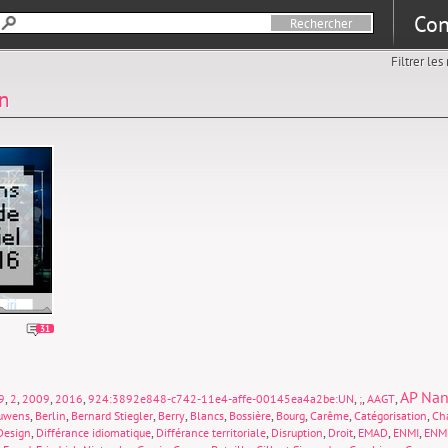
Con
Filtrer le
n
31
AP Nan
,
,
,
,
,
,
,
9
2
2009
2016
924:3892e848-c742-11e4-affe-00145ea4a2be:UN
;
AAGT
,
,
,
,
,
,
,
,
,
uwens
Berlin
Bernard Stiegler
Berry
Blancs
Bossière
Bourg
Carême
Catégorisation
Cha
,
,
,
,
,
,
,
Design
Différance idiomatique
Différance territoriale
Disruption
Droit
EMAD
ENMI
ENM