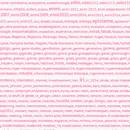
edito
,
,
,
,
edito1112
,
,
edito13
nomie contributive
ecosysteme
ecotechnologie
edito1213
enmi
,
emploi
,
,
,
,
,
,
ichmann
enfant
enjeux
enmi 2012
enmi 2013
enmi préparatoires 2
i2007
enmi2010
enmi2008
enmi2009
,
,
,
,
enmi2014
,
,
,
enmi2015
enmi2016
enmi
episteme
i23
,
,
enmi25
,
,
ensad
,
,
entropie
,
entropy
,
,
enmi24
ens
ensalab
episteme>
,
,
,
,
,
,
,
,
,
gie
etho-poieitique
ethos
etudesdigitales
eve
evenou
event
evolution
exceptions
exop
ologie
,
exosomatisation
,
,
,
,
extrait
,
fablab
,
,
exposition
expérience
extinction
facjouer
fa
,
,
,
,
,
,
,
,
mérique
fitzpatrick
fitzpztrick
fleckinger
fleury
fofana
fondation hugot
foucault
fournea
,
,
,
,
,
,
,
nçoise
françoise balibar
frappier
fraude électorale
front national
frontieres
fudo
fujiha
galligo
,
,
,
,
,
,
,
geneva
,
geneva2
game
game studies
gamification
garnier
gemme
generative
,
,
,
,
,
,
,
,
omogilmozzi
gigandet
gilbert
gilmozzi
girard
giraud
giuseppelongo
glaise
glennloughr
,
,
,
,
,
,
,
,
,
,
,
graphes
greenan
grenier
grenoble
gressier
grisel
griziotti
grouas
groupe
groys
gsalf
g
,
,
,
,
,
hceac
,
,
,
,
,
halpern
halpin
hamayon
hatchuel
heddad
heidegger
henry
herméneutique
h
,
,
,
,
hymne
hyper-interpretation
hyperinterpetation24
hyperinterpretation
hyperinterpréta
,
industrie
,
,
,
,
ndividuation
informatique
informatique théorique
ingenierievivant
innovatio
iri
ermittence
,
internation
,
,
,
,
,
,
,
internet
investissement
iran
iri_2024
ishida
ishida hideta
,
,
,
,
,
,
,
,
,
,
wayne
johnson
jorion
journalisme
juliendossier
jutand
kaiser
kant
kaplan
kaurismaki
,
,
,
,
,
,
,
,
,
,
si
kobryn
kostynyan
krzykawski
kurant
kyrou
lacour
lakel
lamarchand
lampe
landau
,
,
le geste
,
,
,
,
,
,
,
snier
le deuff
le_pérugin
lebon
lecointre
lefebvre
lemaire
lemarec
lemmen
localité
longo
,
,
,
,
,
,
london
,
,
,
local
locale
locales
localite
localites
longet
loos-en-gohelle
,
,
,
,
,
,
,
elearning
macho
macrocosmes
macrocosmologie
maelmontevil
maire
mairesse
mank
hup2012
,
,
,
,
,
,
,
,
,
massart
massin
massuti
masure
math
mathé
mathématiques
matrice
matt
,
,
,
,
,
memorandum
,
edias
meeting
meisel
melki
memo prod
memorandum of understandi
,
,
,
,
,
,
,
icrosoft
microsomologie
microtaxe
migrance
milieu
milieux
milieux_associés
milieux_
,
modernisation
,
,
,
,
,
,
g
modernité
modèles_3d
modélisation
molinario
mondialisation
mone