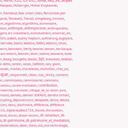
,
,
IC01
,
ICP
,
,
,
,
,
il
Horror
IDILL
Ishida
Italy
JFK
Jacques
,
,
,
Masques
McGarrigle
Michal Krzykawski
,
,
,
on
Rambaud
Real smart cities
Rencontres pre-
,
,
,
,
,
piria
Tomaselli
Travail
Umgebung
Umwelt
,
,
,
,
thm
algorithme
algorithms
alimentaire
,
anthropie
,
anthropocene
,
,
ation
anthropocène
,
,
,
,
,
rgent
ars industrialis
arsindustrialis
arsonval
art
tion
,
,
,
,
,
aubert
audrey hepburn
aufklärung
augoyard
,
,
,
,
bates
,
,
barnabe
basho
bataille
bationo_tillon
,
,
berry
,
,
,
,
berns
bernstein
besnier
besson
bevilacqua
,
,
,
,
,
lanc-mesnil
blandin
bloin
bobine
boissarie
boite
bpi
,
,
,
,
,
,
,
er
bourg
bourgatte
bouzel
braouezec
bratton
,
,
,
cartoon
,
,
al-dette
cardon
caron
cary grant
,
,
,
,
,
hardel
charles
chavalarias
chemillier
chez_soi
èque
,
,
,
,
,
citoyenneté
citton
clay_shirky
clement
,
,
,
,
on
commissaire
commissariat
commons
,
,
contribution
,
continu
contre-institution
,
,
,
creativite
crevoisier
critique_de_la raison pure
,
,
,
,
amasio
damato
damien JURADO
danièle linhart
,
,
,
,
,
crypting
dejouvancourt
delaporte
delice
delord
,
,
,
,
llers
dewy
diachronie
différance
différance
,
,
,
,
1516
digitalstudies1718
discret
disnovation
dt-amateur
,
,
,
,
dt-
droit
drouin
drouin-leclerc
ia
,
dt-patrimoine
,
dt-patrimoine_et_mediation
,
,
,
,
,
,
itorialisation
dürer
d’orso
eco
eco-technologie