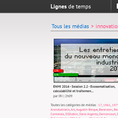
Lignes
de temps
Tous les médias
> innovatio
12%
32%
ENMI 2016 - Session 2.2 - Exosomatisation,
calculabilité et traitemen...
par IRI | 2h09
Toutes les catégories de médias :
,
,
17
1961
197
,
,
,
,
Arsindustrialis
Art
Augustin Berque
Baranzoni
Ba
,
,
,
,
Cormerais
DSDublin
Dario Argento
Dernoncourt