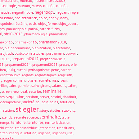
,
,
,
,
museo2008
,
muracciole
murnau
museo
seologie
,
,
,
musée
,
muséo
,
musiani
musso
,
,
negentropy
,
,
naudet
neganthropie
neguanthropie
,
,
,
,
,
da kitaro
noelfitzpatrick
nolot
nonny
nony
,
,
,
,
,
opoloie
néoténie
oasis
objet_fermé
objet_ouvert
,
,
,
,
ges
paolovignola
parisX
patrick_flichy
0
,
ph10-2015
,
,
,
pharmacologie
pharmahon
,
,
pharmakon2018
,
makon15
pharmakon16
,
,
,
,
ne
plainecommune
planification
plateforme
,
,
,
,
ost_truth
postcolonialstudies
posthuman
pouvoir
,
prepaenmi2012
,
,
mi2011
prepaenmi2013
,
,
,
,
,
23
prepaenmi2024
prepaenmi2025
presse
prie
,
puig
,
,
,
,
,
cheu
puttini
pythagorisme
pène
qarnot
,
,
,
,
econtributive
regards
regardssignes
reigeluth
,
,
,
,
,
,
ay
roger corman
roissier
romele
ross
rossi
,
,
,
,
,
rifice
saint-germier
saint-girons
salanskis
salim
seminaire
,
,
,
,
screen new deal
securite
,
serpentine
,
,
,
,
,
mes
sersiron
servet
sestini
shadbolt
,
société
,
,
,
,
,
contemporaine
soi
soin
soins
solutions
stiegler
,
,
,
,
,
,
n
station
story
studies
stupidity
séminaire
,
,
,
,
szendy
sécurité sociale
table
,
territoire
,
territoires
,
,
temps
territorialisation
,
,
,
,
viduation
transindividuel
transition
transitions
,
,
,
,
,
nitenumerique
urfalino
urgence
urgences
usa