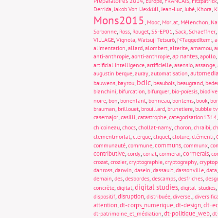
Préparatoires 2014
,
,
,
Europe
FRANCAIS
Fitzpatrick
,
,
,
,
,
Derrida
Jakob Von Uexküll
Jean-Luc
Jubé
Khora
K
Mons2015
,
,
,
,
Mooc
Morlat
Mélenchon
Na
,
,
,
,
,
,
Sorbonne
Ross
Rouget
S5-EP01
Sack
Schaeffner
,
,
,
,
VILLAGE
Vignola
Watsuji Tetsurō
[<TaggedItem:
a
,
,
,
,
,
alimentation
allard
alombert
alterite
amamou
a
,
,
ap nantes
,
,
anti-anthropie
aonti-anthropie
apollo
,
,
,
,
artificial intelligence
artificielle
asensio
assange
,
,
,
automedia
augustin berque
auray
automatisation
bdic
,
,
,
,
,
bauwens
bayrou
beaubois
beaugrand
bede
,
,
,
,
bianchini
bifurcation
bifurquer
bio-poïesis
biodive
,
,
,
,
,
,
noire
bon
bonenfant
bonneau
bontems
book
bo
,
,
,
,
brauman
brillouet
brouillard
brunetiere
bubble tv
,
,
,
casemajor
casilli
catastrophe
categorisation1314
,
,
,
,
,
chicoineau
chocs
chollat-namy
choron
chraibi
ch
,
,
,
,
,
clementmorlat
clergue
cliquet
cloture
clémenti
,
,
communs
,
,
communauté
commune
communx
com
contributive
,
,
,
,
cormerais
,
cordy
coriat
cormerai
co
,
,
,
,
crozat
crozier
cryptographie
cryptography
crypto
,
,
,
,
,
danross
darwin
dasein
dassault
dassonville
data
,
,
,
,
,
demain
des
desbordes
descamps
desfriches
desg
digital studies
,
,
,
,
concrète
digital
digital_studies
,
disruption
,
,
,
dispositif
distribuée
diversel
diversific
dt-e
attention
,
dt-corps_numerique
,
dt-design
,
,
dt-politique_web
,
dt-patrimoine_et_médiation
dt