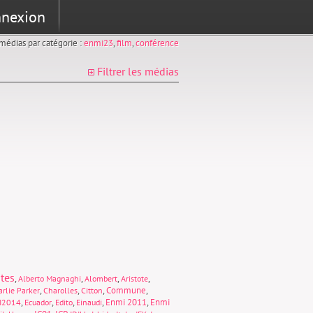
nexion
s médias par catégorie :
enmi23
,
film
,
conférence
Filtrer les médias
tes
,
,
,
,
Alberto Magnaghi
Alombert
Aristote
,
,
,
Commune
,
rlie Parker
Charolles
Citton
,
,
,
,
Enmi 2011
,
Enmi
I2014
Ecuador
Edito
Einaudi