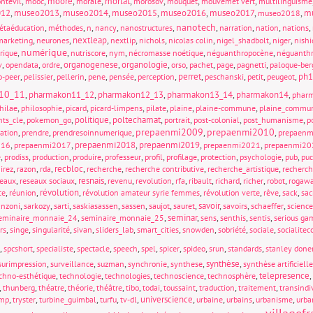
,
,
moore
,
,
morlat
,
,
,
,
ntévil
mooc
morale
morosov
mouquet
mouvemet vert
multilinguisme
012
,
museo2013
,
museo2014
,
museo2015
,
museo2016
,
museo2017
,
,
mu
museo2018
nanotech
,
,
,
,
,
,
,
,
,
étaéducation
méthodes
n
nancy
nanostructures
narration
nation
nations
,
,
nextleap
,
,
,
,
,
,
marketing
neurones
nextlip
nichols
nicolas colin
nigel_shadbolt
niger
nishi
numérique
,
,
,
,
,
,
rique
nutriscore
nym
nécromasse noétique
néguanthropocène
néguanthr
,
,
,
organogenese
,
organologie
,
,
,
,
,
v
opendata
ordre
orso
pachet
page
pagnetti
paloque-ber
,
,
,
,
,
,
perret
,
,
,
,
ph1
o-peer
pelissier
pellerin
pene
pensée
perception
peschanski
petit
peugeot
10_11
,
pharmakon11_12
,
pharmakon12_13
,
pharmakon13_14
,
pharmakon14
,
phar
,
,
,
,
,
,
,
hilae
philosophie
picard
picard-limpens
pilate
plaine
plaine-commune
plaine_commu
,
,
politique
,
poltechamat
,
,
,
,
nts_cle
pokemon_go
portrait
post-colonial
post_humanisme
p
prepaenmi2009
prepaenmi2010
,
,
,
,
,
sation
prendre
prendresoinnumerique
prepaen
,
,
prepaenmi2018
,
prepaenmi2019
,
,
016
prepaenmi2017
prepaenmi2021
prepaenmi20
,
,
,
,
,
,
,
,
,
,
e
prodiss
production
produire
professeur
profil
profilage
protection
psychologie
pub
pu
,
,
,
recbloc
,
,
,
,
irez
razon
rda
recherche
recherche contributive
recherche_artistique
recherch
,
,
resnais
,
,
,
,
,
,
,
,
seaux
reseaux sociaux
revenu
revolution
rfa
ribault
richard
richer
robot
rogaw
,
,
révolution
,
,
,
,
,
ce
réunion
révolution amateur syrie femmes
révolution verte
rêve
sack
sac
,
,
,
,
,
,
,
savoir
,
,
,
anzoni
sarkozy
sarti
saskiasassen
sassen
saujot
sauret
savoirs
schaeffer
science
,
,
seminar
,
,
,
,
eminaire_monnaie_24
seminaire_monnaie_25
sens
senthis
sentis
serious ga
,
,
,
,
,
,
,
,
,
rs
singe
singularité
sivan
sliders_lab
smart_cities
snowden
sobriété
sociale
socialite
,
,
,
,
,
,
,
,
,
,
spcshort
specialiste
spectacle
speech
spel
spicer
spideo
srun
standards
stanley done
,
,
,
,
,
synthèse
,
surimpression
surveillance
suzman
synchronie
synthese
synthèse artificielle
,
,
,
,
,
telepresence
,
chno-esthétique
technologie
technologies
technoscience
technosphère
,
,
,
,
,
,
,
,
,
,
thunberg
théatre
théorie
théâtre
tibo
todai
toussaint
traduction
traitement
transindi
,
,
,
,
,
universcience
,
,
,
,
ump
tryster
turbine_guimbal
turfu
tv-dl
urbaine
urbains
urbanisme
urba