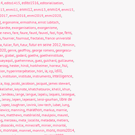
14
,
,
edito1516
,
,
edito1415
editorialisation
,
,
enmi12
,
,
enmi14
,
,
013
enmi11
enmi13
enmi15
,
,
,
,
2017
enmi2018
enmi2019
enmi2020
,
,
,
,
]
ergonomie
ermoshina
ernst lubitsch
,
,
,
lanète
exorganisations
exorganisme
,
,
,
,
,
,
,
fens
,
ke news
fare
faure
fauré
fauvel
fazi
fcpe
,
,
,
,
u
fournier
fournout
fractales
france université
,
,
fun
,
,
futur en seine 2012
,
,
ta
fuller
futur
féminin
020
,
,
,
,
genre
geoffroy
george romero
georgescu-
,
,
,
,
,
an
global
godard
goethe
goetheinstitute
,
,
,
,
,
uayaquil
guehenneux
guez
guichard
guillaume
,
,
,
,
,
hui
,
erzog
hester
hindi
horkheimer
horreur
idill
,
,
,
ia
,
,
,
tion
hyperinterpétation
hörl
icp
,
,
,
,
intelligence
,
n
instituion
institute
instruments
,
,
,
,
,
,
ka
itop
jacobi
jacobson
jacquot
james stewart
,
,
,
,
,
kelleher
keynote
khatchatourov
khelil
khun
,
,
,
,
,
,
,
landeau
lange
langue
lapalu
laquais
lassegue
,
,
,
,
,
libre de
s
lenay
lepen
lepesant
leroi-gourhan
,
,
,
,
,
,
,
lopez
loughran
lovink
low-tech
lubat
lung
,
,
marathon
,
,
,
iewicz
manning
markus
marnie
,
,
,
,
,
ews
matthews
matérialité
maulpoix
maurel
,
,
,
,
,
ng
merzeau
meta_localite
metadata
metiers
,
,
,
,
,
dissociés
mille
minecraft
minier
minorité
,
monnaie
,
,
,
mons
,
mons2014
,
t
monnet
monnin