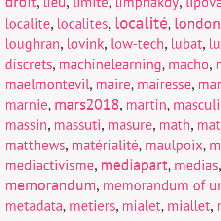
droit
,
,
,
,
lieu
limite
limphakdy
lipov
localité
,
,
,
london
localite
localites
,
,
,
,
loughran
lovink
low-tech
lubat
l
,
,
,
discrets
machinelearning
macho
,
,
,
maelmontevil
maire
mairesse
man
,
mars2018
,
,
marnie
martin
mascul
,
,
,
,
massin
massuti
masure
math
mat
,
,
,
matthews
matérialité
maulpoix
m
,
mediapart
,
mediactivisme
medias
memorandum
,
memorandum of un
,
,
,
,
metadata
metiers
mialet
miallet