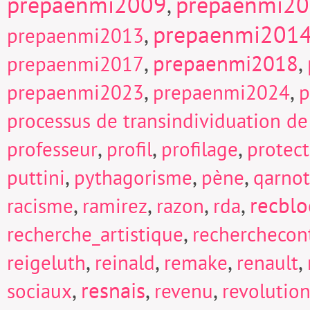
prepaenmi2009
prepaenmi2
,
prepaenmi201
,
prepaenmi2013
,
prepaenmi2018
,
prepaenmi2017
,
,
prepaenmi2023
prepaenmi2024
p
processus de transindividuation de
,
,
,
professeur
profil
profilage
protect
,
,
,
puttini
pythagorisme
pène
qarnot
,
,
,
,
recblo
racisme
ramirez
razon
rda
,
recherche_artistique
recherchecont
,
,
,
,
reigeluth
reinald
remake
renault
,
resnais
,
,
sociaux
revenu
revolutio