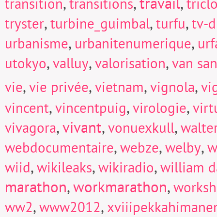
,
,
travail
,
transition
transitions
tricl
,
,
,
tryster
turbine_guimbal
turfu
tv-d
,
,
urbanisme
urbanitenumerique
urf
,
,
,
utokyo
valluy
valorisation
van san
,
,
,
,
vie
vie privée
vietnam
vignola
vi
,
,
,
vincent
vincentpuig
virologie
virt
,
vivant
,
,
vivagora
vonuexkull
walte
,
,
,
webdocumentaire
webze
welby
w
,
,
,
wiid
wikileaks
wikiradio
william d
marathon
,
workmarathon
,
works
,
,
ww2
www2012
xviiipekkahimane