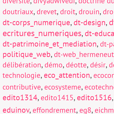
,
,
diversité
divyadwivedi
doctrine d
,
,
,
,
doutriaux
drevet
droit
drouin
dro
d
dt-corps_numerique
,
dt-design
,
ecritures_numeriques
,
dt-educa
dt-patrimoine_et_mediation
,
dt-p
politique_web
,
dt-web_hermeneut
,
,
,
,
délibération
démo
déotte
désir
d
,
eco_attention
,
technologie
ecocon
,
,
contributive
ecosysteme
ecotechn
edito1314
,
,
edito1516
edito1415
eduinov
,
,
,
effondrement
eg8
eich