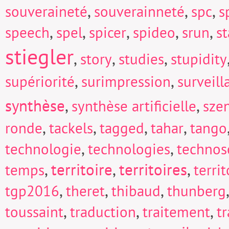
,
,
,
souveraineté
souverainneté
spc
s
,
,
,
,
,
speech
spel
spicer
spideo
srun
s
stiegler
,
,
,
story
studies
stupidity
,
,
supériorité
surimpression
surveill
synthèse
,
,
synthèse artificielle
sze
,
,
,
,
ronde
tackels
tagged
tahar
tango
,
,
technologie
technologies
technos
,
territoire
,
territoires
,
temps
territ
,
,
,
tgp2016
theret
thibaud
thunberg
,
,
,
toussaint
traduction
traitement
t