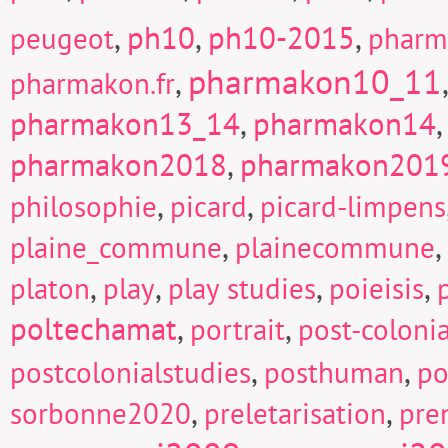
,
ph10
,
ph10-2015
,
peugeot
pharm
pharmakon10_11
,
pharmakon.fr
pharmakon13_14
,
pharmakon14
pharmakon2018
,
pharmakon201
,
,
philosophie
picard
picard-limpens
,
,
plaine_commune
plainecommune
,
,
,
,
platon
play
play studies
poieisis
poltechamat
,
,
portrait
post-colonia
,
,
postcolonialstudies
posthuman
po
,
,
sorbonne2020
preletarisation
pre