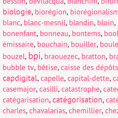
,
,
,
besson
bevilacqua
bianchini
bifur
biologie
,
,
biorégion
biorégionalis
,
,
,
,
blanc
blanc-mesnil
blandin
bloin
,
,
,
bonenfant
bonneau
bontems
boo
,
,
,
émissaire
bouchain
bouiller
boul
bpi
,
,
,
,
bouzel
braouezec
bratton
br
,
,
bubble tv
bêtise
caisse des dépôts
capdigital
,
,
,
capelle
capital-dette
c
,
,
,
casemajor
casilli
catastrophe
cate
,
catégorisation
,
catégarisation
cat
,
,
,
charles
chavalarias
chemillier
che