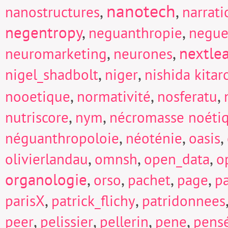
nanotech
,
,
nanostructures
narrati
negentropy
,
,
neguanthropie
negue
,
,
nextle
neuromarketing
neurones
,
,
nigel_shadbolt
niger
nishida kitar
,
,
,
nooetique
normativité
nosferatu
,
,
nutriscore
nym
nécromasse noéti
,
,
,
néguanthropoloie
néoténie
oasis
,
,
,
olivierlandau
omnsh
open_data
o
organologie
,
,
,
,
orso
pachet
page
p
,
,
parisX
patrick_flichy
patridonnees
,
,
,
,
peer
pelissier
pellerin
pene
pens