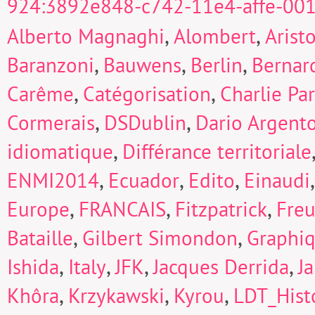
924:3892e848-c742-11e4-affe-00
,
,
Alberto Magnaghi
Alombert
Arist
,
,
,
Baranzoni
Bauwens
Berlin
Bernard
,
,
Carême
Catégorisation
Charlie Pa
,
,
Cormerais
DSDublin
Dario Argent
,
idiomatique
Différance territoriale
,
,
,
ENMI2014
Ecuador
Edito
Einaudi
,
,
,
Europe
FRANCAIS
Fitzpatrick
Fre
,
,
Bataille
Gilbert Simondon
Graphi
,
,
,
,
Ishida
Italy
JFK
Jacques Derrida
J
,
,
,
Khôra
Krzykawski
Kyrou
LDT_Hist