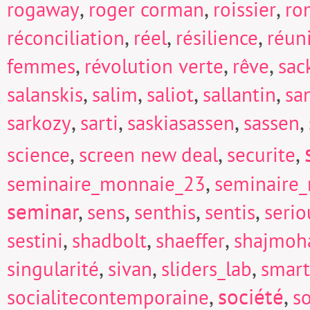
,
,
,
rogaway
roger corman
roissier
ro
,
,
,
réconciliation
réel
résilience
réun
,
,
,
femmes
révolution verte
rêve
sac
,
,
,
,
salanskis
salim
saliot
sallantin
sa
,
,
,
,
sarkozy
sarti
saskiasassen
sassen
,
,
,
science
screen new deal
securite
,
seminaire_monnaie_23
seminaire
seminar
,
,
,
,
sens
senthis
sentis
seri
,
,
,
sestini
shadbolt
shaeffer
shajmoh
,
,
,
singularité
sivan
sliders_lab
smart
,
société
,
socialitecontemporaine
so