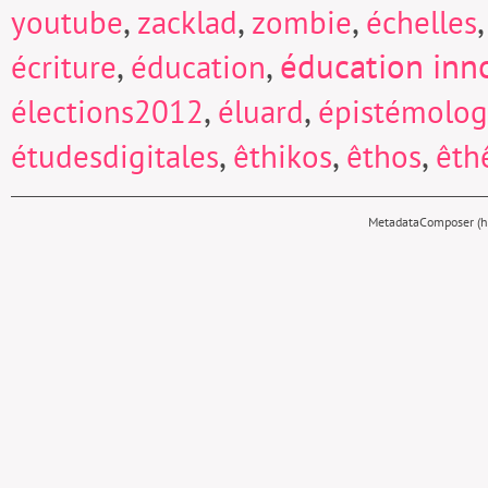
,
,
,
youtube
zacklad
zombie
échelles
,
,
éducation inn
écriture
éducation
,
,
élections2012
éluard
épistémolog
,
,
,
étudesdigitales
êthikos
êthos
êth
MetadataComposer (hy