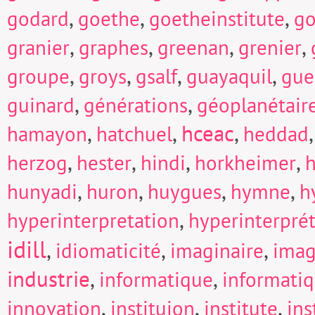
,
,
,
godard
goethe
goetheinstitute
go
,
,
,
,
granier
graphes
greenan
grenier
,
,
,
,
groupe
groys
gsalf
guayaquil
gue
,
,
guinard
générations
géoplanétair
,
,
hceac
,
hamayon
hatchuel
heddad
,
,
,
,
herzog
hester
hindi
horkheimer
h
,
,
,
,
hunyadi
huron
huygues
hymne
h
,
hyperinterpretation
hyperinterpré
idill
,
,
,
idiomaticité
imaginaire
imag
industrie
,
,
informatique
informati
,
,
,
innovation
instituion
institute
in