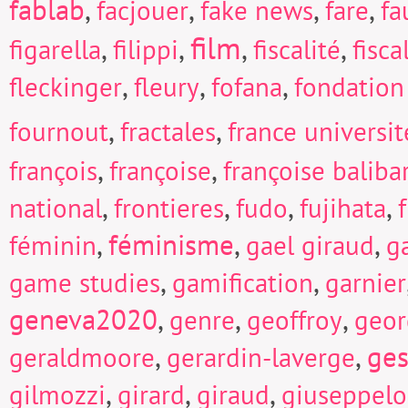
fablab
,
,
,
,
facjouer
fake news
fare
fa
film
,
,
,
,
figarella
filippi
fiscalité
fisc
,
,
,
fleckinger
fleury
fofana
fondation
,
,
fournout
fractales
france universi
,
,
françois
françoise
françoise baliba
,
,
,
,
national
frontieres
fudo
fujihata
f
,
féminisme
,
,
féminin
gael giraud
g
,
,
game studies
gamification
garnier
geneva2020
,
,
,
genre
geoffroy
geor
,
,
ges
geraldmoore
gerardin-laverge
,
,
,
gilmozzi
girard
giraud
giuseppel