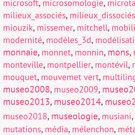
,
,
microsoft
microsomologie
microt
,
milieux_associés
milieux_dissocié
,
,
,
miouzik
missemer
mitchell
mobili
,
,
modernité
modèles_3d
modélisat
monnaie
,
,
,
mons
,
monnet
monnin
,
,
,
monteville
montpellier
montévil
,
,
mouquet
mouvemet vert
multili
museo2008
,
,
museo2
museo2009
museo2013
,
museo2014
,
museo
,
museologie
,
museo2018
musiani
,
,
,
mutations
média
mélenchon
mét