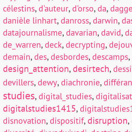
,
,
,
,
célestins
d'auteur
d'orso
da
dagge
,
,
,
danièle linhart
danross
darwin
da
,
,
,
datajournalisme
davarian
david
d
,
,
,
de_warren
deck
decrypting
dejou
,
,
,
,
demain
des
desbordes
descamps
design_attention
,
desirtech
,
dess
,
,
,
devillers
dewy
diachronie
différa
studies
,
,
digital_studies
digitalisa
digitalstudies1415
,
digitalstudie
,
,
disruption
,
disnovation
dispositif