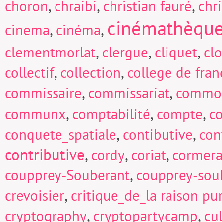
,
,
,
choron
chraibi
christian fauré
chri
cinémathèqu
,
,
cinema
cinéma
,
,
,
clementmorlat
clergue
cliquet
cl
,
,
collectif
collection
college de fran
,
,
commissaire
commissariat
commo
,
,
,
communx
comptabilité
compte
c
,
,
conquete_spatiale
contibutive
con
contributive
,
,
,
cordy
coriat
cormera
,
coupprey-Souberant
coupprey-sou
,
crevoisier
critique_de_la raison pu
,
,
cryptography
cryptopartycamp
cu