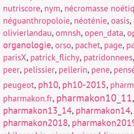
,
,
nutriscore
nym
nécromasse noéti
,
,
,
néguanthropoloie
néoténie
oasis
,
,
,
olivierlandau
omnsh
open_data
o
organologie
,
,
,
,
orso
pachet
page
p
,
,
parisX
patrick_flichy
patridonnees
,
,
,
,
peer
pelissier
pellerin
pene
pens
,
ph10
,
ph10-2015
,
peugeot
pharm
pharmakon10_11
,
pharmakon.fr
pharmakon13_14
,
pharmakon14
pharmakon2018
,
pharmakon201