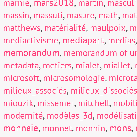
,
mars2018
,
,
marnie
martin
mascul
,
,
,
,
massin
massuti
masure
math
mat
,
,
,
matthews
matérialité
maulpoix
m
,
mediapart
,
mediactivisme
medias
memorandum
,
memorandum of un
,
,
,
,
metadata
metiers
mialet
miallet
,
,
microsoft
microsomologie
microt
,
milieux_associés
milieux_dissocié
,
,
,
miouzik
missemer
mitchell
mobili
,
,
modernité
modèles_3d
modélisat
monnaie
,
,
,
mons
,
monnet
monnin