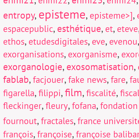
enmi22
enmi24
episteme
entropy
,
,
,
episteme>]
,
esthétique
,
,
espacepublic
et
eteve
,
,
,
ethos
etudesdigitales
eve
evenou
,
,
exorganisations
exorganisme
exor
exorganologie
,
exosomatisation
,
fablab
,
,
,
,
facjouer
fake news
fare
fa
film
,
,
,
,
figarella
filippi
fiscalité
fisc
,
,
,
fleckinger
fleury
fofana
fondation
,
,
fournout
fractales
france universi
,
,
françois
françoise
françoise baliba