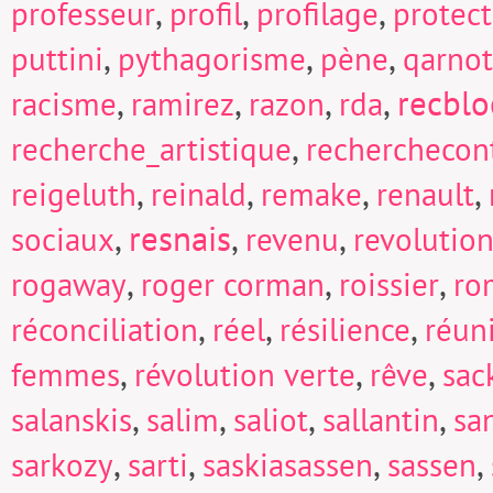
,
,
,
professeur
profil
profilage
protect
,
,
,
puttini
pythagorisme
pène
qarnot
,
,
,
,
recblo
racisme
ramirez
razon
rda
,
recherche_artistique
recherchecont
,
,
,
,
reigeluth
reinald
remake
renault
,
resnais
,
,
sociaux
revenu
revolutio
,
,
,
rogaway
roger corman
roissier
ro
,
,
,
réconciliation
réel
résilience
réun
,
,
,
femmes
révolution verte
rêve
sac
,
,
,
,
salanskis
salim
saliot
sallantin
sa
,
,
,
,
sarkozy
sarti
saskiasassen
sassen