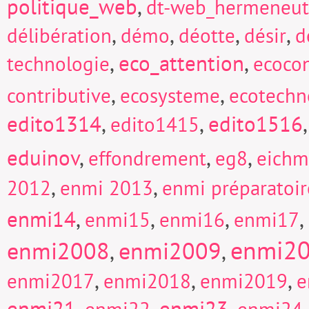
politique_web
,
dt-web_hermeneut
,
,
,
,
délibération
démo
déotte
désir
d
,
eco_attention
,
technologie
ecocon
,
,
contributive
ecosysteme
ecotechn
edito1314
,
,
edito1516
edito1415
eduinov
,
,
,
effondrement
eg8
eich
,
,
2012
enmi 2013
enmi préparatoi
enmi14
,
,
,
,
enmi15
enmi16
enmi17
enmi2
enmi2008
enmi2009
,
,
,
,
,
enmi2017
enmi2018
enmi2019
e
enmi21
,
,
enmi23
,