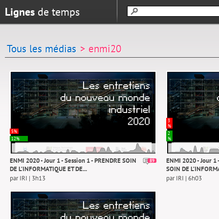
Lignes
de temps
Tous les médias
> enmi20
3
%
5%
2
12%
%
ENMI 2020 - Jour 1 - Session 1 - PRENDRE SOIN
ENMI 2020 - Jour 1 
89
DE L’INFORMATIQUE ET DE...
SOIN DE L’INFORMA
par IRI | 3h13
par IRI | 6h03