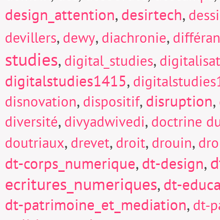
design_attention
,
desirtech
,
dess
,
,
,
devillers
dewy
diachronie
différa
studies
,
,
digital_studies
digitalisa
digitalstudies1415
,
digitalstudie
,
,
disruption
,
disnovation
dispositif
,
,
diversité
divyadwivedi
doctrine d
,
,
,
,
doutriaux
drevet
droit
drouin
dro
d
dt-corps_numerique
,
dt-design
,
ecritures_numeriques
,
dt-educa
dt-patrimoine_et_mediation
,
dt-p