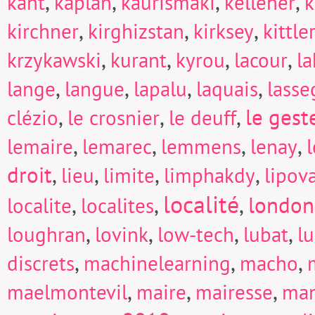
,
,
,
,
kant
kaplan
kaurismaki
kelleher
k
,
,
,
kirchner
kirghizstan
kirksey
kittle
,
,
,
,
krzykawski
kurant
kyrou
lacour
la
,
,
,
,
lange
langue
lapalu
laquais
lasse
,
,
,
le gest
clézio
le crosnier
le deuff
,
,
,
,
lemaire
lemarec
lemmens
lenay
droit
,
,
,
,
lieu
limite
limphakdy
lipov
localité
,
,
,
london
localite
localites
,
,
,
,
loughran
lovink
low-tech
lubat
l
,
,
,
discrets
machinelearning
macho
,
,
,
maelmontevil
maire
mairesse
man