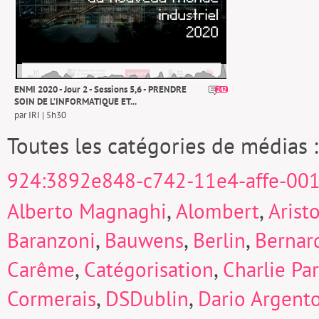
ENMI 2020 - Jour 2 - Sessions 5,6 - PRENDRE
242
SOIN DE L’INFORMATIQUE ET...
par IRI | 5h30
Toutes les catégories de médias 
924:3892e848-c742-11e4-affe-00
,
,
Alberto Magnaghi
Alombert
Arist
,
,
,
Baranzoni
Bauwens
Berlin
Bernard
,
,
Carême
Catégorisation
Charlie Pa
,
,
Cormerais
DSDublin
Dario Argent