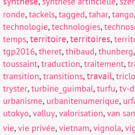
synthèse
,
,
synthèse artificielle
sze
,
,
,
,
ronde
tackels
tagged
tahar
tango
,
,
technologie
technologies
technos
,
territoire
,
territoires
,
temps
territ
,
,
,
tgp2016
theret
thibaud
thunberg
,
,
,
toussaint
traduction
traitement
t
,
,
travail
,
transition
transitions
tricl
,
,
,
tryster
turbine_guimbal
turfu
tv-d
,
,
urbanisme
urbanitenumerique
urf
,
,
,
utokyo
valluy
valorisation
van san
,
,
,
,
vie
vie privée
vietnam
vignola
vi