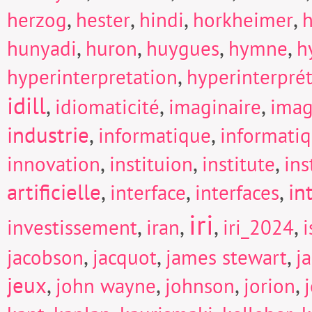
,
,
,
,
herzog
hester
hindi
horkheimer
h
,
,
,
,
hunyadi
huron
huygues
hymne
h
,
hyperinterpretation
hyperinterpré
idill
,
,
,
idiomaticité
imaginaire
imag
industrie
,
,
informatique
informati
,
,
,
innovation
instituion
institute
in
artificielle
,
,
,
in
interface
interfaces
iri
,
,
,
,
investissement
iran
iri_2024
i
,
,
,
jacobson
jacquot
james stewart
j
jeux
,
,
,
,
john wayne
johnson
jorion