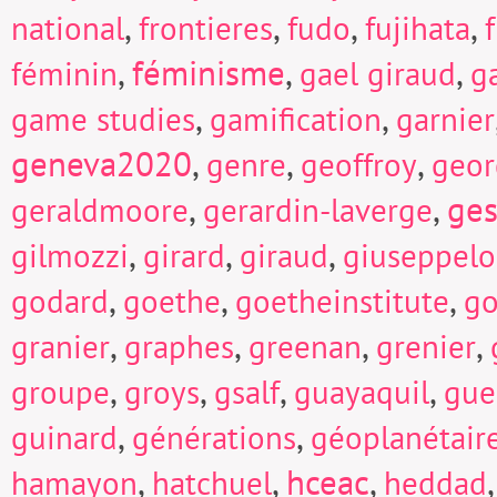
,
,
,
,
national
frontieres
fudo
fujihata
f
,
féminisme
,
,
féminin
gael giraud
g
,
,
game studies
gamification
garnier
geneva2020
,
,
,
genre
geoffroy
geor
,
,
ges
geraldmoore
gerardin-laverge
,
,
,
gilmozzi
girard
giraud
giuseppel
,
,
,
godard
goethe
goetheinstitute
go
,
,
,
,
granier
graphes
greenan
grenier
,
,
,
,
groupe
groys
gsalf
guayaquil
gue
,
,
guinard
générations
géoplanétair
,
,
hceac
,
hamayon
hatchuel
heddad