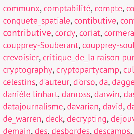
,
,
,
communx
comptabilité
compte
c
,
,
conquete_spatiale
contibutive
con
contributive
,
,
,
cordy
coriat
cormera
,
coupprey-Souberant
coupprey-sou
,
crevoisier
critique_de_la raison pu
,
,
cryptography
cryptopartycamp
cu
,
,
,
,
célestins
d'auteur
d'orso
da
dagge
,
,
,
danièle linhart
danross
darwin
da
,
,
,
datajournalisme
davarian
david
d
,
,
,
de_warren
deck
decrypting
dejou
,
,
,
,
demain
des
desbordes
descamps