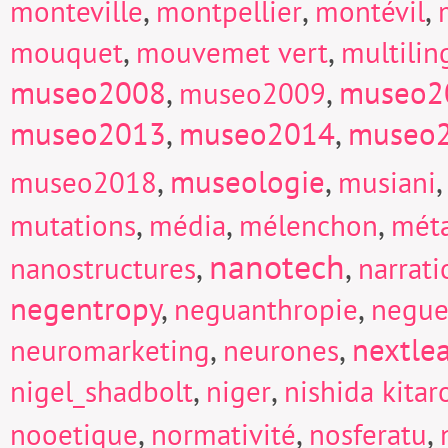
,
,
,
monteville
montpellier
montévil
,
,
mouquet
mouvemet vert
multili
museo2008
,
,
museo2
museo2009
museo2013
,
museo2014
,
museo
,
museologie
,
museo2018
musiani
,
,
,
mutations
média
mélenchon
mét
nanotech
,
,
nanostructures
narrati
negentropy
,
,
neguanthropie
negue
,
,
nextle
neuromarketing
neurones
,
,
nigel_shadbolt
niger
nishida kitar
,
,
,
nooetique
normativité
nosferatu