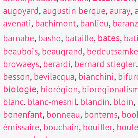
,
,
,
augoyard
augustin berque
auray
,
,
,
avenati
bachimont
banlieu
baranz
,
,
,
bates
,
barnabe
basho
bataille
bat
,
,
beaubois
beaugrand
bedeutsamke
,
,
browaeys
berardi
bernard stiegler
,
,
,
besson
bevilacqua
bianchini
bifur
biologie
,
,
biorégion
biorégionalis
,
,
,
,
blanc
blanc-mesnil
blandin
bloin
,
,
,
bonenfant
bonneau
bontems
boo
,
,
,
émissaire
bouchain
bouiller
boul