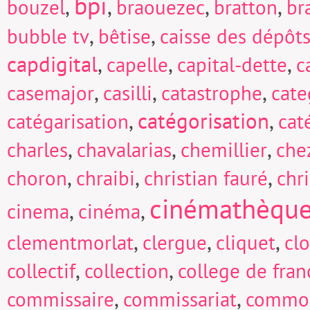
bpi
,
,
,
,
bouzel
braouezec
bratton
br
,
,
bubble tv
bêtise
caisse des dépôts
capdigital
,
,
,
capelle
capital-dette
c
,
,
,
casemajor
casilli
catastrophe
cate
,
catégorisation
,
catégarisation
cat
,
,
,
charles
chavalarias
chemillier
che
,
,
,
choron
chraibi
christian fauré
chri
cinémathèqu
,
,
cinema
cinéma
,
,
,
clementmorlat
clergue
cliquet
cl
,
,
collectif
collection
college de fran
,
,
commissaire
commissariat
commo