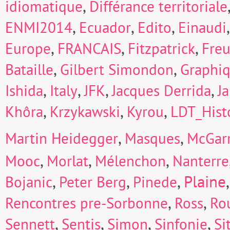
,
idiomatique
Différance territoriale
,
,
,
ENMI2014
Ecuador
Edito
Einaudi
,
,
,
Europe
FRANCAIS
Fitzpatrick
Fre
,
,
Bataille
Gilbert Simondon
Graphi
,
,
,
,
Ishida
Italy
JFK
Jacques Derrida
J
,
,
,
Khôra
Krzykawski
Kyrou
LDT_Hist
,
,
Martin Heidegger
Masques
McGarr
,
,
,
Mooc
Morlat
Mélenchon
Nanterre
,
,
,
Plaine
Bojanic
Peter Berg
Pinede
,
,
Rencontres pre-Sorbonne
Ross
Ro
,
,
,
,
Sennett
Sentis
Simon
Sinfonie
Si