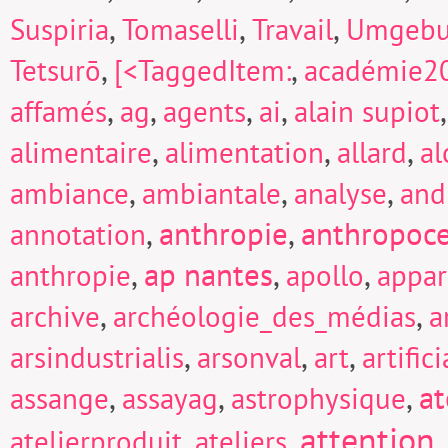
,
,
,
Suspiria
Tomaselli
Travail
Umgeb
,
,
Tetsurō
[<TaggedItem:
académie2
,
,
,
,
affamés
ag
agents
ai
alain supiot
,
,
,
alimentaire
alimentation
allard
a
,
,
,
ambiance
ambiantale
analyse
and
,
anthropie
,
anthropoc
annotation
,
ap nantes
,
,
anthropie
apollo
appar
,
,
archive
archéologie_des_médias
a
,
,
,
arsindustrialis
arsonval
art
artific
,
,
,
at
assange
assayag
astrophysique
attention
,
,
,
atelierproduit
ateliers