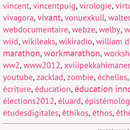
,
,
,
vincent
vincentpuig
virologie
virt
,
vivant
,
,
vivagora
vonuexkull
walte
,
,
,
webdocumentaire
webze
welby
w
,
,
,
wiid
wikileaks
wikiradio
william d
marathon
,
workmarathon
,
works
,
,
ww2
www2012
xviiipekkahimane
,
,
,
youtube
zacklad
zombie
échelles
,
,
éducation inn
écriture
éducation
,
,
élections2012
éluard
épistémolog
,
,
,
étudesdigitales
êthikos
êthos
êth