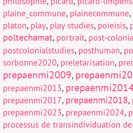
,
,
philosophie
picard
picard-limpens
,
,
plaine_commune
plainecommune
,
,
,
,
platon
play
play studies
poieisis
poltechamat
,
,
portrait
post-colonia
,
,
postcolonialstudies
posthuman
po
,
,
sorbonne2020
preletarisation
pre
prepaenmi2009
prepaenmi2
,
prepaenmi201
,
prepaenmi2013
,
prepaenmi2018
,
prepaenmi2017
,
,
prepaenmi2023
prepaenmi2024
p
processus de transindividuation de