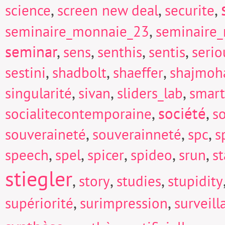
,
,
,
science
screen new deal
securite
,
seminaire_monnaie_23
seminaire
seminar
,
,
,
,
sens
senthis
sentis
seri
,
,
,
sestini
shadbolt
shaeffer
shajmoh
,
,
,
singularité
sivan
sliders_lab
smart
,
société
,
socialitecontemporaine
so
,
,
,
souveraineté
souverainneté
spc
s
,
,
,
,
,
speech
spel
spicer
spideo
srun
s
stiegler
,
,
,
story
studies
stupidity
,
,
supériorité
surimpression
surveill