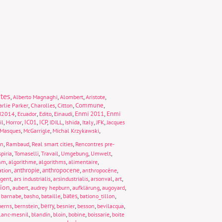
tes
,
,
,
,
Alberto Magnaghi
Alombert
Aristote
,
,
,
Commune
,
rlie Parker
Charolles
Citton
,
,
,
,
Enmi 2011
,
Enmi
I2014
Ecuador
Edito
Einaudi
,
,
IC01
,
ICP
,
,
,
,
,
il
Horror
IDILL
Ishida
Italy
JFK
Jacques
,
,
,
Masques
McGarrigle
Michal Krzykawski
,
,
,
on
Rambaud
Real smart cities
Rencontres pre-
,
,
,
,
,
piria
Tomaselli
Travail
Umgebung
Umwelt
,
,
,
,
thm
algorithme
algorithms
alimentaire
,
anthropie
,
anthropocene
,
,
ation
anthropocène
,
,
,
,
,
rgent
ars industrialis
arsindustrialis
arsonval
art
tion
,
,
,
,
,
aubert
audrey hepburn
aufklärung
augoyard
,
,
,
,
bates
,
,
barnabe
basho
bataille
bationo_tillon
,
,
berry
,
,
,
,
berns
bernstein
besnier
besson
bevilacqua
,
,
,
,
,
lanc-mesnil
blandin
bloin
bobine
boissarie
boite