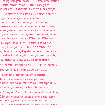
bpi
,
,
,
,
,
,
,
er
bourg
bourgatte
bouzel
braouezec
bratton
,
,
,
cartoon
,
,
al-dette
cardon
caron
cary grant
,
,
,
,
,
hardel
charles
chavalarias
chemillier
chez_soi
èque
,
,
,
,
,
citoyenneté
citton
clay_shirky
clement
,
,
,
,
on
commissaire
commissariat
commons
,
,
contribution
,
continu
contre-institution
,
,
,
creativite
crevoisier
critique_de_la raison pure
,
,
,
,
amasio
damato
damien JURADO
danièle linhart
,
,
,
,
,
crypting
dejouvancourt
delaporte
delice
delord
,
,
,
,
llers
dewy
diachronie
différance
différance
,
,
,
,
1516
digitalstudies1718
discret
disnovation
dt-amateur
,
,
,
,
dt-
droit
drouin
drouin-leclerc
ia
,
dt-patrimoine
,
dt-patrimoine_et_mediation
,
,
,
,
,
,
itorialisation
dürer
d’orso
eco
eco-technologie
14
,
,
edito1516
,
,
edito1415
editorialisation
,
,
enmi12
,
,
enmi14
,
,
013
enmi11
enmi13
enmi15
,
,
,
,
2017
enmi2018
enmi2019
enmi2020
,
,
,
,
]
ergonomie
ermoshina
ernst lubitsch
,
,
,
lanète
exorganisations
exorganisme
,
,
,
,
,
,
,
fens
,
ke news
fare
faure
fauré
fauvel
fazi
fcpe
,
,
,
,
u
fournier
fournout
fractales
france université
,
,
fun
,
,
futur en seine 2012
,
,
ta
fuller
futur
féminin
020
,
,
,
,
genre
geoffroy
george romero
georgescu-
,
,
,
,
,
an
global
godard
goethe
goetheinstitute
,
,
,
,
,
uayaquil
guehenneux
guez
guichard
guillaume