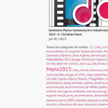
Séminaire Plaine-Commune/Ars-Industrialis
2015 - 4 - Christian Fauré
par IRI | 0h23
Toutes les catégories de médias :
,
,
17
1961
197
,
,
,
,
Arsindustrialis
Art
Augustin Berque
Baranzoni
Ba
,
,
,
,
Cormerais
DSDublin
Dario Argento
Dernoncourt
Préparatoires 2014
,
,
,
Europe
FRANCAIS
Fitzpatrick
,
,
,
,
,
Derrida
Jakob Von Uexküll
Jean-Luc
Jubé
Khora
K
Mons2015
,
,
,
,
Mooc
Morlat
Mélenchon
Na
,
,
,
,
,
,
Sorbonne
Ross
Rouget
S5-EP01
Sack
Schaeffner
,
,
,
,
VILLAGE
Vignola
Watsuji Tetsurō
[<TaggedItem:
a
,
,
,
,
,
alimentation
allard
alombert
alterite
amamou
a
,
,
ap nantes
,
,
anti-anthropie
aonti-anthropie
apollo
,
,
,
,
artificial intelligence
artificielle
asensio
assange
,
,
,
automedia
augustin berque
auray
automatisation
bdic
,
,
,
,
,
bauwens
bayrou
beaubois
beaugrand
bede
,
,
,
,
bianchini
bifurcation
bifurquer
bio-poïesis
biodive