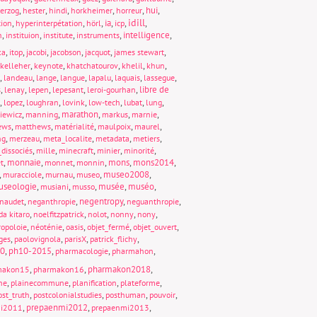
,
,
,
,
,
hui
,
erzog
hester
hindi
horkheimer
horreur
idill
,
,
,
ia
,
,
,
tion
hyperinterpétation
hörl
icp
,
,
,
,
intelligence
,
n
instituion
institute
instruments
,
,
,
,
,
,
ka
itop
jacobi
jacobson
jacquot
james stewart
,
,
,
,
,
kelleher
keynote
khatchatourov
khelil
khun
,
,
,
,
,
,
,
landeau
lange
langue
lapalu
laquais
lassegue
,
,
,
,
,
libre de
s
lenay
lepen
lepesant
leroi-gourhan
,
,
,
,
,
,
,
lopez
loughran
lovink
low-tech
lubat
lung
,
,
marathon
,
,
,
iewicz
manning
markus
marnie
,
,
,
,
,
ews
matthews
matérialité
maulpoix
maurel
,
,
,
,
,
ng
merzeau
meta_localite
metadata
metiers
,
,
,
,
,
dissociés
mille
minecraft
minier
minorité
,
monnaie
,
,
,
mons
,
mons2014
,
t
monnet
monnin
,
,
,
,
museo2008
,
muracciole
murnau
museo
seologie
,
,
,
musée
,
muséo
,
musiani
musso
,
,
negentropy
,
,
naudet
neganthropie
neguanthropie
,
,
,
,
,
da kitaro
noelfitzpatrick
nolot
nonny
nony
,
,
,
,
,
opoloie
néoténie
oasis
objet_fermé
objet_ouvert
,
,
,
,
ges
paolovignola
parisX
patrick_flichy
0
,
ph10-2015
,
,
,
pharmacologie
pharmahon
,
,
pharmakon2018
,
makon15
pharmakon16
,
,
,
,
ne
plainecommune
planification
plateforme
,
,
,
,
ost_truth
postcolonialstudies
posthuman
pouvoir
,
prepaenmi2012
,
,
mi2011
prepaenmi2013