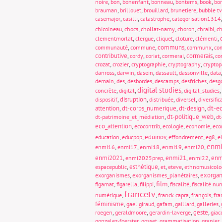
,
,
,
,
,
,
noire
bon
bonenfant
bonneau
bontems
book
bo
,
,
,
,
brauman
brillouet
brouillard
brunetiere
bubble tv
,
,
,
casemajor
casilli
catastrophe
categorisation1314
,
,
,
,
,
chicoineau
chocs
chollat-namy
choron
chraibi
ch
,
,
,
,
,
clementmorlat
clergue
cliquet
cloture
clémenti
,
,
communs
,
,
communauté
commune
communx
com
contributive
,
,
,
,
cormerais
,
cordy
coriat
cormerai
co
,
,
,
,
crozat
crozier
cryptographie
cryptography
crypto
,
,
,
,
,
danross
darwin
dasein
dassault
dassonville
data
,
,
,
,
,
demain
des
desbordes
descamps
desfriches
desg
digital studies
,
,
,
,
concrète
digital
digital_studies
,
disruption
,
,
,
dispositif
distribuée
diversel
diversific
dt-e
attention
,
dt-corps_numerique
,
dt-design
,
,
dt-politique_web
,
dt-patrimoine_et_médiation
dt
eco_attention
,
,
,
,
ecocontrib
ecologie
economie
eco
,
,
eduinov
,
,
,
education
educpop
effondrement
eg8
e
enm
,
,
,
,
,
enmi16
enmi17
enmi18
enmi19
enmi20
enmi2021
,
,
enmi21
,
,
enm
enmi2025prep
enmi22
,
esthétique
,
,
,
espacepublic
et
eteve
ethnomusicolo
,
,
exorgan
exorganismes
exorganismes_planétaires
film
,
,
,
,
,
figamat
figarella
filippi
fiscalité
fiscalité nu
francetv
,
,
,
,
numérique
franck capra
françois
fra
féminisme
,
,
,
,
,
gael giraud
gafam
gaillard
galleries
,
,
,
geste
,
roegen
geraldmoore
gerardin-laverge
giac
,
,
,
,
gonzalez-foerster
gosset
grammatisation
granier