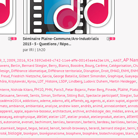
Séminaire Plaine-Commune/Ars-Industrialis
0
0
2015 - 5 - Questions / Répo...
par IRI | 1h20
AP Nan
,
,
,
,
,
,
,
9
2
2009
2016
924:3892e848-c742-11e4-affe-00145ea4a2be:UN
;
AAGT
,
,
,
,
,
,
,
,
,
uwens
Berlin
Bernard Stiegler
Berry
Blancs
Bossière
Bourg
Carême
Catégorisation
Cha
,
,
,
,
,
,
,
Design
Différance idiomatique
Différance territoriale
Disruption
Droit
EMAD
ENMI
ENM
,
,
,
,
,
,
,
Freud
Friedrich Nietzsche
Garcia
George Bataille
Gilbert Simondon
Graphique
Guayaqu
,
,
,
,
,
,
,
,
hôra
Krzykawski
Kyrou
LDT_Histoire
LSDP
Lindberg
Ludovic Duhem
Martin Heidegger
,
,
PH10
,
,
,
,
,
,
Plaine
,
nterre
Nishida Kitaro
PMN
Paris3
Petar Bojanic
Peter Berg
Pinede
Plat
,
,
,
,
,
,
,
,
Selouane
Sennett
Sentis
Simon
Sinfonie
Sitting Bull
Spectacle participatif
Stiegler
Sus
,
,
,
,
,
,
,
,
,
,
cadémie2014
addictions
ademe
adorno
afd
affamés
ag
agents
ai
alain supiot
algori
,
,
,
,
,
,
,
,
mato
ambiance
ambiantale
analyse
andrew keen
andrès
animé
annealombert
annot
,
,
,
,
,
,
,
appareil
apple
aquaviva-bosseur
architecture
archive
archéologie_des_médias
areva
a
atten
,
,
atelier
,
,
,
,
,
assayag
astrophysique
atelier LDT
atelier produit
atelierproduit
ateliers
s
,
,
,
,
,
,
,
,
,
autonomie
avenati
bachimont
banlieu
baranzoni
barberis
bardeau
barilleau
barlow
,
,
,
,
,
,
,
,
,
utsamkeit
begout
begus
belaid
benoit
benoît-browaeys
berardi
bernard stiegler
berni
,
biologie
,
,
,
,
,
,
,
rsité
biorégion
biorégionalisme
biosphere
biosphère
biotechnologies
blanc
b