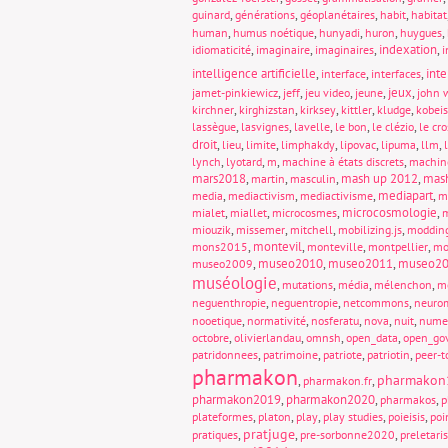
,
,
,
,
guinard
générations
géoplanétaires
habit
habitat
,
,
,
,
,
human
humus noétique
hunyadi
huron
huygues
,
,
,
indexation
,
idiomaticité
imaginaire
imaginaires
i
intelligence artificielle
,
,
,
int
interface
interfaces
,
,
,
,
jeux
,
jamet-pinkiewicz
jeff
jeu video
jeune
john 
,
,
,
,
,
kirchner
kirghizstan
kirksey
kittler
kludge
kobeis
,
,
,
,
,
lassègue
lasvignes
lavelle
le bon
le clézio
le cro
droit
,
,
,
,
,
,
,
lieu
limite
limphakdy
lipovac
lipuma
llm
,
,
,
,
lynch
lyotard
m
machine à états discrets
machin
mars2018
,
,
,
mash up 2012
,
mas
martin
masculin
,
,
,
mediapart
,
media
mediactivism
mediactivisme
m
,
,
,
microcosmologie
,
mialet
miallet
microcosmes
m
,
,
,
,
miouzik
missemer
mitchell
mobilizing.js
moddin
,
montevil
,
,
,
mons2015
monteville
montpellier
mo
,
museo2010
,
museo2011
,
museo2
museo2009
muséologie
,
,
,
,
mutations
média
mélenchon
m
,
,
,
neguenthropie
neguentropie
netcommons
neuro
,
,
,
,
,
nooetique
normativité
nosferatu
nova
nuit
nume
,
,
,
,
octobre
olivierlandau
omnsh
open_data
open_go
,
,
,
,
patridonnees
patrimoine
patriote
patriotin
peer-t
pharmakon
pharmakon
,
,
pharmakon.fr
pharmakon2019
,
pharmakon2020
,
,
pharmakos
p
,
,
,
,
,
plateformes
platon
play
play studies
poieisis
poi
pratjuge
,
,
,
pratiques
pre-sorbonne2020
preletari