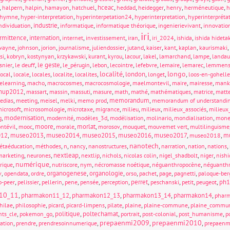
,
,
,
,
,
hceac
,
,
,
,
,
halpern
halpin
hamayon
hatchuel
heddad
heidegger
henry
herméneutique
h
,
,
,
,
hymne
hyper-interpretation
hyperinterpetation24
hyperinterpretation
hyperinterpréta
,
industrie
,
,
,
,
ndividuation
informatique
informatique théorique
ingenierievivant
innovatio
iri
ermittence
,
internation
,
,
,
,
,
,
,
internet
investissement
iran
iri_2024
ishida
ishida hideta
,
,
,
,
,
,
,
,
,
,
wayne
johnson
jorion
journalisme
juliendossier
jutand
kaiser
kant
kaplan
kaurismaki
,
,
,
,
,
,
,
,
,
,
si
kobryn
kostynyan
krzykawski
kurant
kyrou
lacour
lakel
lamarchand
lampe
landau
,
,
le geste
,
,
,
,
,
,
,
snier
le deuff
le_pérugin
lebon
lecointre
lefebvre
lemaire
lemarec
lemmen
localité
longo
,
,
,
,
,
,
london
,
,
,
local
locale
locales
localite
localites
longet
loos-en-gohelle
,
,
,
,
,
,
,
elearning
macho
macrocosmes
macrocosmologie
maelmontevil
maire
mairesse
mank
hup2012
,
,
,
,
,
,
,
,
,
massart
massin
massuti
masure
math
mathé
mathématiques
matrice
matt
,
,
,
,
,
memorandum
,
edias
meeting
meisel
melki
memo prod
memorandum of understandi
,
,
,
,
,
,
,
icrosoft
microsomologie
microtaxe
migrance
milieu
milieux
milieux_associés
milieux_
,
modernisation
,
,
,
,
,
,
g
modernité
modèles_3d
modélisation
molinario
mondialisation
mone
,
,
moore
,
,
morlat
,
,
,
,
ntévil
mooc
morale
morosov
mouquet
mouvemet vert
multilinguisme
012
,
museo2013
,
museo2014
,
museo2015
,
museo2016
,
museo2017
,
,
mu
museo2018
nanotech
,
,
,
,
,
,
,
,
,
étaéducation
méthodes
n
nancy
nanostructures
narration
nation
nations
,
,
nextleap
,
,
,
,
,
,
marketing
neurones
nextlip
nichols
nicolas colin
nigel_shadbolt
niger
nishi
numérique
,
,
,
,
,
,
rique
nutriscore
nym
nécromasse noétique
néguanthropocène
néguanthr
,
,
,
organogenese
,
organologie
,
,
,
,
,
v
opendata
ordre
orso
pachet
page
pagnetti
paloque-ber
,
,
,
,
,
,
perret
,
,
,
,
ph1
o-peer
pelissier
pellerin
pene
pensée
perception
peschanski
petit
peugeot
10_11
,
pharmakon11_12
,
pharmakon12_13
,
pharmakon13_14
,
pharmakon14
,
phar
,
,
,
,
,
,
,
hilae
philosophie
picard
picard-limpens
pilate
plaine
plaine-commune
plaine_commu
,
,
politique
,
poltechamat
,
,
,
,
nts_cle
pokemon_go
portrait
post-colonial
post_humanisme
p
prepaenmi2009
prepaenmi2010
,
,
,
,
,
sation
prendre
prendresoinnumerique
prepaen