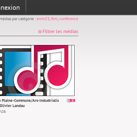
nexion
s médias par catégorie :
enmi23
,
film
,
conférence
Filtrer les médias
 Plaine-Commune/Ars-Industrialis
0
 Olivier Landau
0h26