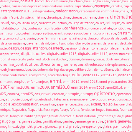
,
,
bossiere
,
,
,
,
,
,
,
rdeaux
borne
botbol
bouc émissaire
bouchain
bouiller
bouleau
boulier
boulli
,
,
,
,
,
capdigital
,
,
bêtise
caisse des dépôts et consignations
cantor
capacitation
capelle
capit
,
categorisation2015
,
,
catégorisation
,
,
,
catégarisation
catégorisation contributive
chaix
c
cinémath
,
,
,
,
,
,
,
,
ristian fauré
christie
christina
chronique
chun
cinecast
cinema
cinéma
cnsad
,
,
,
,
,
,
,
colloque
,
co3
collapsologie
collectif
collection
college de france
collet
colluti
conférence
,
,
,
,
,
,
,
ptabilité
compte
confession
confiscation
conquete_spatiale
contibutive
,
,
,
,
,
,
createrr
,
rsani
cosmos
costech
coupprey-Souberant
coupprey-soubeyran
court-métrage
,
,
,
,
,
,
,
,
,
,
partycamp
culture
cunin
cyberféminisme
czerny
célestins
d'auteur
d'orso
da
daggett
d
,
,
,
,
,
,
,
,
,
datajournalisme
davarian
david
david lynch
davidberry
de warren
de_warren
deck
de
,
design
,
design_attention
,
desirtech
,
,
,
,
outte
dessimond
deterritorialisation
detienne
devi
digitalstudies
,
,
digitalstudies1213
,
digitalstudies1415
,
digitalisation
digitalstudies
,
,
,
,
,
,
,
,
,
ation
diversité
divyadwivedi
doctrine du choc
donnée
données
doulis
doutriaux
drevet
conomie_contribution
dt-ecritures_numeriques
,
,
dt-education
,
,
dt-
dt-episteme
,
,
,
,
,
,
,
,
,
-web_hermeneutique
du
duhem
during
duverger
délibération
démo
déotte
désir
déterr
edito
,
,
,
,
edito1112
,
,
edito13
nomie contributive
ecosysteme
ecotechnologie
edito1213
enmi
,
emploi
,
,
,
,
,
,
ichmann
enfant
enjeux
enmi 2012
enmi 2013
enmi préparatoires 2
i2007
enmi2010
enmi2008
enmi2009
,
,
,
,
enmi2014
,
,
,
enmi2015
enmi2016
enmi
episteme
i23
,
,
enmi25
,
,
ensad
,
,
entropie
,
entropy
,
,
enmi24
ens
ensalab
episteme>
,
,
,
,
,
,
,
,
,
gie
etho-poieitique
ethos
etudesdigitales
eve
evenou
event
evolution
exceptions
exop
ologie
,
exosomatisation
,
,
,
,
extrait
,
fablab
,
,
exposition
expérience
extinction
facjouer
fa
,
,
,
,
,
,
,
,
mérique
fitzpatrick
fitzpztrick
fleckinger
fleury
fofana
fondation hugot
foucault
fournea
,
,
,
,
,
,
,
nçoise
françoise balibar
frappier
fraude électorale
front national
frontieres
fudo
fujiha
galligo
,
,
,
,
,
,
,
geneva
,
geneva2
game
game studies
gamification
garnier
gemme
generative
,
,
,
,
,
,
,
,
omogilmozzi
gigandet
gilbert
gilmozzi
girard
giraud
giuseppelongo
glaise
glennloughr
,
,
,
,
,
,
,
,
,
,
,
graphes
greenan
grenier
grenoble
gressier
grisel
griziotti
grouas
groupe
groys
gsalf
g