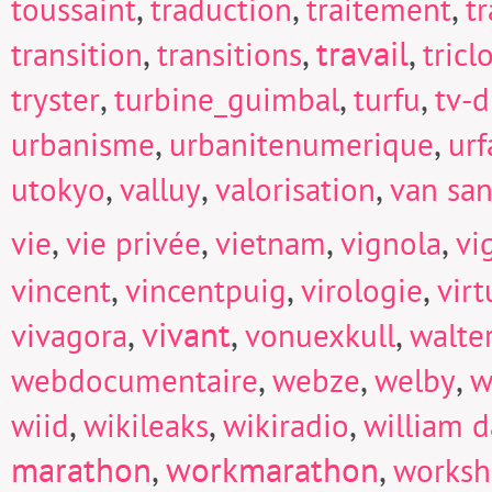
,
,
,
toussaint
traduction
traitement
t
,
,
travail
,
transition
transitions
tricl
,
,
,
tryster
turbine_guimbal
turfu
tv-d
,
,
urbanisme
urbanitenumerique
urf
,
,
,
utokyo
valluy
valorisation
van san
,
,
,
,
vie
vie privée
vietnam
vignola
vi
,
,
,
vincent
vincentpuig
virologie
virt
,
vivant
,
,
vivagora
vonuexkull
walte
,
,
,
webdocumentaire
webze
welby
w
,
,
,
wiid
wikileaks
wikiradio
william d
marathon
,
workmarathon
,
works