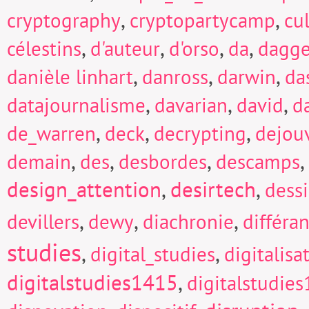
,
,
cryptography
cryptopartycamp
cu
,
,
,
,
célestins
d'auteur
d'orso
da
dagge
,
,
,
danièle linhart
danross
darwin
da
,
,
,
datajournalisme
davarian
david
d
,
,
,
de_warren
deck
decrypting
dejou
,
,
,
,
demain
des
desbordes
descamps
design_attention
,
desirtech
,
dess
,
,
,
devillers
dewy
diachronie
différa
studies
,
,
digital_studies
digitalisa
digitalstudies1415
,
digitalstudie