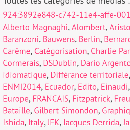
Toutes les catégories de médias 
924:3892e848-c742-11e4-affe-00
,
,
Alberto Magnaghi
Alombert
Arist
,
,
,
Baranzoni
Bauwens
Berlin
Bernard
,
,
Carême
Catégorisation
Charlie Pa
,
,
Cormerais
DSDublin
Dario Argent
,
idiomatique
Différance territoriale
,
,
,
ENMI2014
Ecuador
Edito
Einaudi
,
,
,
Europe
FRANCAIS
Fitzpatrick
Fre
,
,
Bataille
Gilbert Simondon
Graphi
,
,
,
,
Ishida
Italy
JFK
Jacques Derrida
J