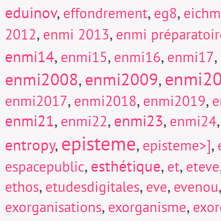
eduinov
,
,
,
effondrement
eg8
eich
,
,
2012
enmi 2013
enmi préparatoi
enmi14
,
,
,
,
enmi15
enmi16
enmi17
enmi2
enmi2008
enmi2009
,
,
,
,
,
enmi2017
enmi2018
enmi2019
e
enmi21
,
,
enmi23
,
enmi22
enmi24
episteme
entropy
,
,
,
episteme>]
,
esthétique
,
,
espacepublic
et
eteve
,
,
,
ethos
etudesdigitales
eve
evenou
,
,
exorganisations
exorganisme
exor