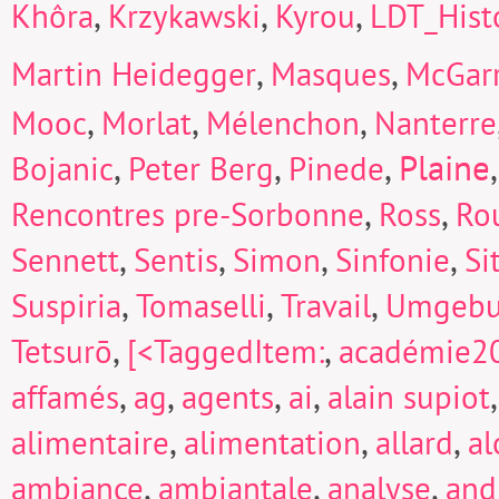
,
,
,
Khôra
Krzykawski
Kyrou
LDT_Hist
,
,
Martin Heidegger
Masques
McGarr
,
,
,
Mooc
Morlat
Mélenchon
Nanterre
,
,
,
Plaine
Bojanic
Peter Berg
Pinede
,
,
Rencontres pre-Sorbonne
Ross
Ro
,
,
,
,
Sennett
Sentis
Simon
Sinfonie
Si
,
,
,
Suspiria
Tomaselli
Travail
Umgeb
,
,
Tetsurō
[<TaggedItem:
académie2
,
,
,
,
affamés
ag
agents
ai
alain supiot
,
,
,
alimentaire
alimentation
allard
a
,
,
,
ambiance
ambiantale
analyse
and