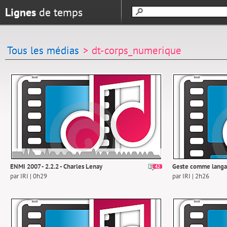
Lignes
de temps
Tous les médias
> dt-corps_numerique
ENMI 2007 - 2.2.2 - Charles Lenay
Geste comme langage
42
par IRI | 0h29
par IRI | 2h26