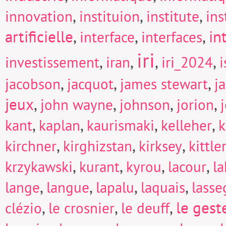
,
,
,
innovation
instituion
institute
in
artificielle
,
,
,
in
interface
interfaces
iri
,
,
,
,
investissement
iran
iri_2024
i
,
,
,
jacobson
jacquot
james stewart
j
jeux
,
,
,
,
john wayne
johnson
jorion
,
,
,
,
kant
kaplan
kaurismaki
kelleher
k
,
,
,
kirchner
kirghizstan
kirksey
kittle
,
,
,
,
krzykawski
kurant
kyrou
lacour
la
,
,
,
,
lange
langue
lapalu
laquais
lasse
,
,
,
le gest
clézio
le crosnier
le deuff