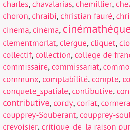
,
,
,
charles
chavalarias
chemillier
che
,
,
,
choron
chraibi
christian fauré
chri
cinémathèqu
,
,
cinema
cinéma
,
,
,
clementmorlat
clergue
cliquet
cl
,
,
collectif
collection
college de fran
,
,
commissaire
commissariat
commo
,
,
,
communx
comptabilité
compte
c
,
,
conquete_spatiale
contibutive
con
contributive
,
,
,
cordy
coriat
cormera
,
coupprey-Souberant
coupprey-sou
,
crevoisier
critique_de_la raison pu