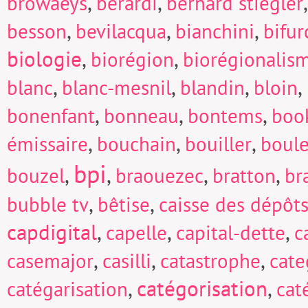
,
,
browaeys
berardi
bernard stiegler
,
,
,
besson
bevilacqua
bianchini
bifur
biologie
,
,
biorégion
biorégionalis
,
,
,
,
blanc
blanc-mesnil
blandin
bloin
,
,
,
bonenfant
bonneau
bontems
boo
,
,
,
émissaire
bouchain
bouiller
boul
bpi
,
,
,
,
bouzel
braouezec
bratton
br
,
,
bubble tv
bêtise
caisse des dépôts
capdigital
,
,
,
capelle
capital-dette
c
,
,
,
casemajor
casilli
catastrophe
cate
,
catégorisation
,
catégarisation
cat