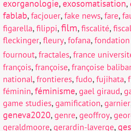
exorganologie
,
exosomatisation
,
fablab
,
,
,
,
facjouer
fake news
fare
fa
film
,
,
,
,
figarella
filippi
fiscalité
fisc
,
,
,
fleckinger
fleury
fofana
fondation
,
,
fournout
fractales
france universi
,
,
françois
françoise
françoise baliba
,
,
,
,
national
frontieres
fudo
fujihata
f
,
féminisme
,
,
féminin
gael giraud
g
,
,
game studies
gamification
garnier
geneva2020
,
,
,
genre
geoffroy
geor
,
,
ges
geraldmoore
gerardin-laverge