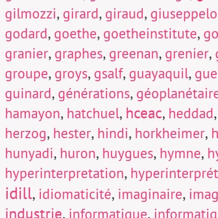
,
,
,
gilmozzi
girard
giraud
giuseppel
,
,
,
godard
goethe
goetheinstitute
go
,
,
,
,
granier
graphes
greenan
grenier
,
,
,
,
groupe
groys
gsalf
guayaquil
gue
,
,
guinard
générations
géoplanétair
,
,
hceac
,
hamayon
hatchuel
heddad
,
,
,
,
herzog
hester
hindi
horkheimer
h
,
,
,
,
hunyadi
huron
huygues
hymne
h
,
hyperinterpretation
hyperinterpré
idill
,
,
,
idiomaticité
imaginaire
imag
industrie
,
,
informatique
informati