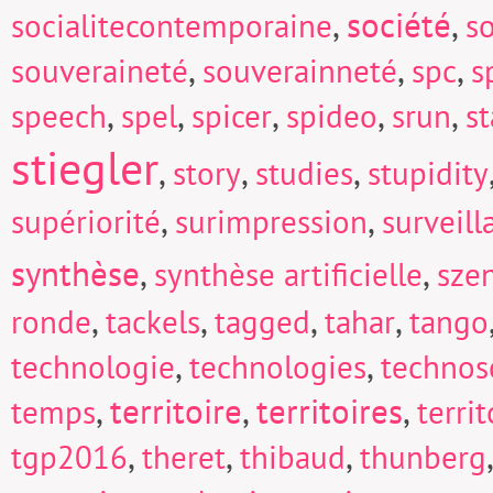
,
société
,
socialitecontemporaine
so
,
,
,
souveraineté
souverainneté
spc
s
,
,
,
,
,
speech
spel
spicer
spideo
srun
s
stiegler
,
,
,
story
studies
stupidity
,
,
supériorité
surimpression
surveill
synthèse
,
,
synthèse artificielle
sze
,
,
,
,
ronde
tackels
tagged
tahar
tango
,
,
technologie
technologies
technos
,
territoire
,
territoires
,
temps
territ
,
,
,
tgp2016
theret
thibaud
thunberg