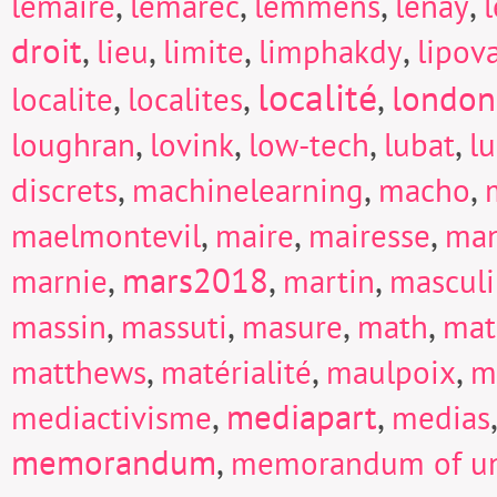
,
,
,
,
lemaire
lemarec
lemmens
lenay
droit
,
,
,
,
lieu
limite
limphakdy
lipov
localité
,
,
,
london
localite
localites
,
,
,
,
loughran
lovink
low-tech
lubat
l
,
,
,
discrets
machinelearning
macho
,
,
,
maelmontevil
maire
mairesse
man
,
mars2018
,
,
marnie
martin
mascul
,
,
,
,
massin
massuti
masure
math
mat
,
,
,
matthews
matérialité
maulpoix
m
,
mediapart
,
mediactivisme
medias
memorandum
,
memorandum of un