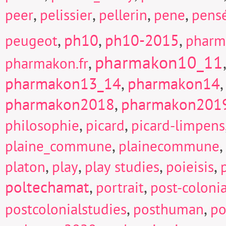
,
,
,
,
peer
pelissier
pellerin
pene
pens
,
ph10
,
ph10-2015
,
peugeot
pharm
pharmakon10_11
,
pharmakon.fr
pharmakon13_14
,
pharmakon14
pharmakon2018
,
pharmakon201
,
,
philosophie
picard
picard-limpens
,
,
plaine_commune
plainecommune
,
,
,
,
platon
play
play studies
poieisis
poltechamat
,
,
portrait
post-colonia
,
,
postcolonialstudies
posthuman
po