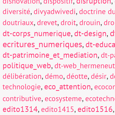
,
,
disruption
,
disnovation
dispositif
,
,
diversité
divyadwivedi
doctrine d
,
,
,
,
doutriaux
drevet
droit
drouin
dro
d
dt-corps_numerique
,
dt-design
,
ecritures_numeriques
,
dt-educa
dt-patrimoine_et_mediation
,
dt-p
politique_web
,
dt-web_hermeneut
,
,
,
,
délibération
démo
déotte
désir
d
,
eco_attention
,
technologie
ecocon
,
,
contributive
ecosysteme
ecotechn
edito1314
,
,
edito1516
edito1415