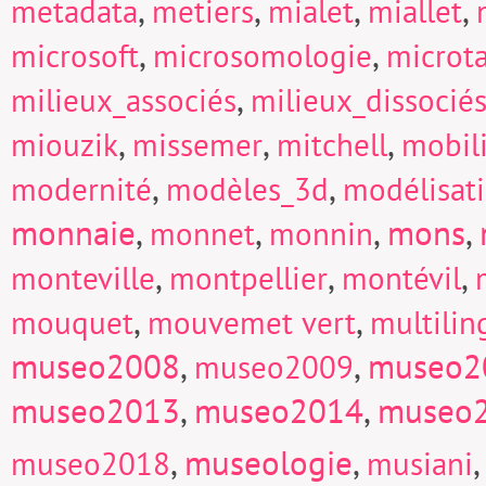
,
,
,
,
metadata
metiers
mialet
miallet
,
,
microsoft
microsomologie
microt
,
milieux_associés
milieux_dissocié
,
,
,
miouzik
missemer
mitchell
mobili
,
,
modernité
modèles_3d
modélisat
monnaie
,
,
,
mons
,
monnet
monnin
,
,
,
monteville
montpellier
montévil
,
,
mouquet
mouvemet vert
multili
museo2008
,
,
museo2
museo2009
museo2013
,
museo2014
,
museo
,
museologie
,
museo2018
musiani