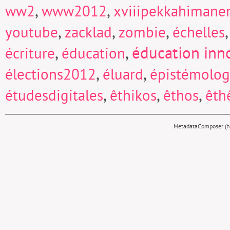
,
,
ww2
www2012
xviiipekkahimane
,
,
,
youtube
zacklad
zombie
échelles
,
,
éducation inn
écriture
éducation
,
,
élections2012
éluard
épistémolog
,
,
,
étudesdigitales
êthikos
êthos
êth
MetadataComposer (hy