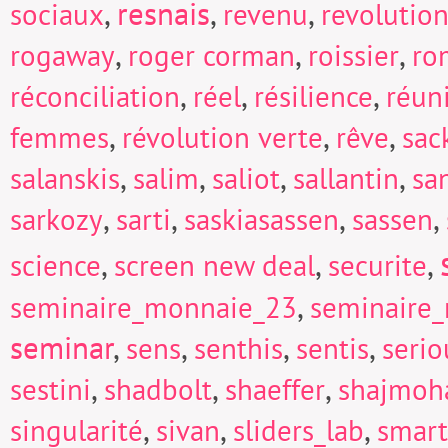
,
resnais
,
,
sociaux
revenu
revolutio
,
,
,
rogaway
roger corman
roissier
ro
,
,
,
réconciliation
réel
résilience
réun
,
,
,
femmes
révolution verte
rêve
sac
,
,
,
,
salanskis
salim
saliot
sallantin
sa
,
,
,
,
sarkozy
sarti
saskiasassen
sassen
,
,
,
science
screen new deal
securite
,
seminaire_monnaie_23
seminaire
seminar
,
,
,
,
sens
senthis
sentis
seri
,
,
,
sestini
shadbolt
shaeffer
shajmoh
,
,
,
singularité
sivan
sliders_lab
smart