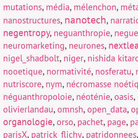
,
,
,
mutations
média
mélenchon
mét
nanotech
,
,
nanostructures
narrati
negentropy
,
,
neguanthropie
negue
,
,
nextle
neuromarketing
neurones
,
,
nigel_shadbolt
niger
nishida kitar
,
,
,
nooetique
normativité
nosferatu
,
,
nutriscore
nym
nécromasse noéti
,
,
,
néguanthropoloie
néoténie
oasis
,
,
,
olivierlandau
omnsh
open_data
o
organologie
,
,
,
,
orso
pachet
page
p
,
,
parisX
patrick_flichy
patridonnees