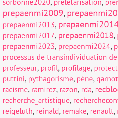
,
,
sorbonne2020
preletarisation
pre
prepaenmi2009
prepaenmi2
,
prepaenmi201
,
prepaenmi2013
,
prepaenmi2018
,
prepaenmi2017
,
,
prepaenmi2023
prepaenmi2024
p
processus de transindividuation de
,
,
,
professeur
profil
profilage
protect
,
,
,
puttini
pythagorisme
pène
qarnot
,
,
,
,
recblo
racisme
ramirez
razon
rda
,
recherche_artistique
recherchecont
,
,
,
,
reigeluth
reinald
remake
renault