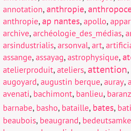
,
anthropie
,
anthropoc
annotation
,
ap nantes
,
,
anthropie
apollo
appar
,
,
archive
archéologie_des_médias
a
,
,
,
arsindustrialis
arsonval
art
artific
,
,
,
at
assange
assayag
astrophysique
attention
,
,
,
atelierproduit
ateliers
,
,
,
augoyard
augustin berque
auray
,
,
,
avenati
bachimont
banlieu
baranz
,
,
,
bates
,
barnabe
basho
bataille
bat
,
,
beaubois
beaugrand
bedeutsamke