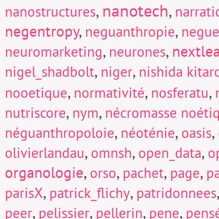
nanotech
,
,
nanostructures
narrati
negentropy
,
,
neguanthropie
negue
,
,
nextle
neuromarketing
neurones
,
,
nigel_shadbolt
niger
nishida kitar
,
,
,
nooetique
normativité
nosferatu
,
,
nutriscore
nym
nécromasse noéti
,
,
,
néguanthropoloie
néoténie
oasis
,
,
,
olivierlandau
omnsh
open_data
o
organologie
,
,
,
,
orso
pachet
page
p
,
,
parisX
patrick_flichy
patridonnees
,
,
,
,
peer
pelissier
pellerin
pene
pens