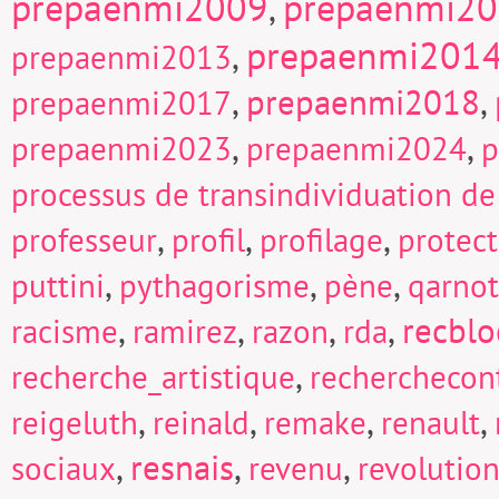
prepaenmi2009
prepaenmi2
,
prepaenmi201
,
prepaenmi2013
,
prepaenmi2018
,
prepaenmi2017
,
,
prepaenmi2023
prepaenmi2024
p
processus de transindividuation de
,
,
,
professeur
profil
profilage
protect
,
,
,
puttini
pythagorisme
pène
qarnot
,
,
,
,
recblo
racisme
ramirez
razon
rda
,
recherche_artistique
recherchecont
,
,
,
,
reigeluth
reinald
remake
renault
,
resnais
,
,
sociaux
revenu
revolutio