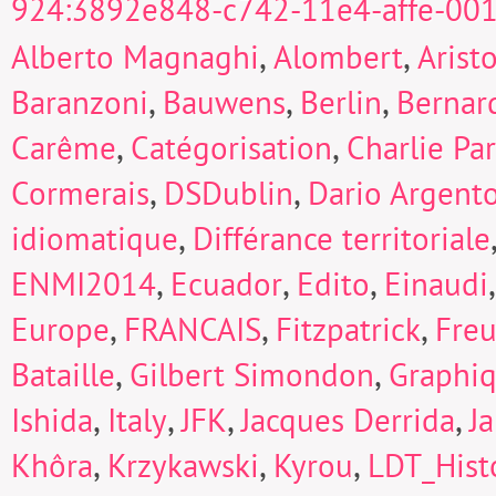
924:3892e848-c742-11e4-affe-00
,
,
Alberto Magnaghi
Alombert
Arist
,
,
,
Baranzoni
Bauwens
Berlin
Bernard
,
,
Carême
Catégorisation
Charlie Pa
,
,
Cormerais
DSDublin
Dario Argent
,
idiomatique
Différance territoriale
,
,
,
ENMI2014
Ecuador
Edito
Einaudi
,
,
,
Europe
FRANCAIS
Fitzpatrick
Fre
,
,
Bataille
Gilbert Simondon
Graphi
,
,
,
,
Ishida
Italy
JFK
Jacques Derrida
J
,
,
,
Khôra
Krzykawski
Kyrou
LDT_Hist