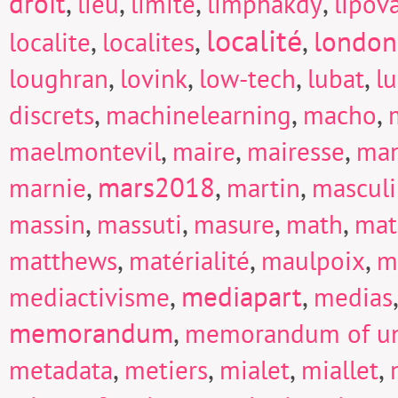
droit
,
,
,
,
lieu
limite
limphakdy
lipov
localité
,
,
,
london
localite
localites
,
,
,
,
loughran
lovink
low-tech
lubat
l
,
,
,
discrets
machinelearning
macho
,
,
,
maelmontevil
maire
mairesse
man
,
mars2018
,
,
marnie
martin
mascul
,
,
,
,
massin
massuti
masure
math
mat
,
,
,
matthews
matérialité
maulpoix
m
,
mediapart
,
mediactivisme
medias
memorandum
,
memorandum of un
,
,
,
,
metadata
metiers
mialet
miallet