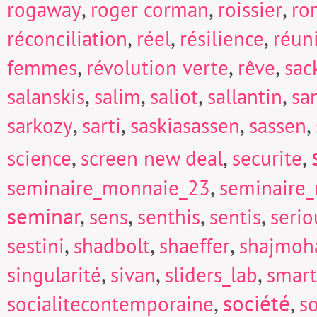
,
,
,
rogaway
roger corman
roissier
ro
,
,
,
réconciliation
réel
résilience
réun
,
,
,
femmes
révolution verte
rêve
sac
,
,
,
,
salanskis
salim
saliot
sallantin
sa
,
,
,
,
sarkozy
sarti
saskiasassen
sassen
,
,
,
science
screen new deal
securite
,
seminaire_monnaie_23
seminaire
seminar
,
,
,
,
sens
senthis
sentis
seri
,
,
,
sestini
shadbolt
shaeffer
shajmoh
,
,
,
singularité
sivan
sliders_lab
smart
,
société
,
socialitecontemporaine
so