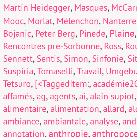
,
,
Martin Heidegger
Masques
McGarr
,
,
,
Mooc
Morlat
Mélenchon
Nanterre
,
,
,
Plaine
Bojanic
Peter Berg
Pinede
,
,
Rencontres pre-Sorbonne
Ross
Ro
,
,
,
,
Sennett
Sentis
Simon
Sinfonie
Si
,
,
,
Suspiria
Tomaselli
Travail
Umgeb
,
,
Tetsurō
[<TaggedItem:
académie2
,
,
,
,
affamés
ag
agents
ai
alain supiot
,
,
,
alimentaire
alimentation
allard
a
,
,
,
ambiance
ambiantale
analyse
and
,
anthropie
,
anthropoc
annotation