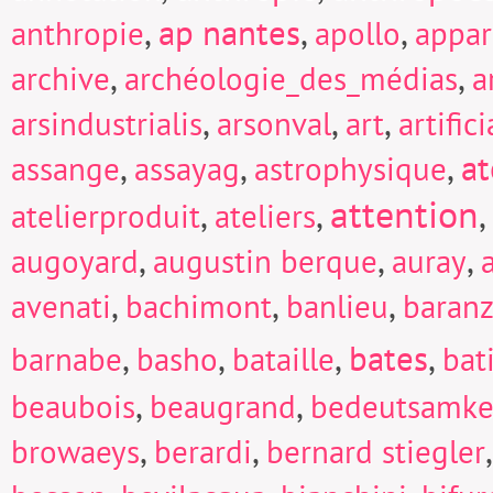
,
ap nantes
,
,
anthropie
apollo
appar
,
,
archive
archéologie_des_médias
a
,
,
,
arsindustrialis
arsonval
art
artific
,
,
,
at
assange
assayag
astrophysique
attention
,
,
,
atelierproduit
ateliers
,
,
,
augoyard
augustin berque
auray
,
,
,
avenati
bachimont
banlieu
baranz
,
,
,
bates
,
barnabe
basho
bataille
bat
,
,
beaubois
beaugrand
bedeutsamke
,
,
browaeys
berardi
bernard stiegler