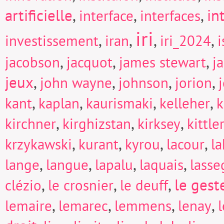
artificielle
,
,
,
in
interface
interfaces
iri
,
,
,
,
investissement
iran
iri_2024
i
,
,
,
jacobson
jacquot
james stewart
j
jeux
,
,
,
,
john wayne
johnson
jorion
,
,
,
,
kant
kaplan
kaurismaki
kelleher
k
,
,
,
kirchner
kirghizstan
kirksey
kittle
,
,
,
,
krzykawski
kurant
kyrou
lacour
la
,
,
,
,
lange
langue
lapalu
laquais
lasse
,
,
,
le gest
clézio
le crosnier
le deuff
,
,
,
,
lemaire
lemarec
lemmens
lenay