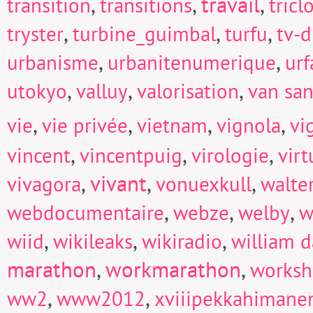
,
,
travail
,
transition
transitions
tricl
,
,
,
tryster
turbine_guimbal
turfu
tv-d
,
,
urbanisme
urbanitenumerique
urf
,
,
,
utokyo
valluy
valorisation
van san
,
,
,
,
vie
vie privée
vietnam
vignola
vi
,
,
,
vincent
vincentpuig
virologie
virt
,
vivant
,
,
vivagora
vonuexkull
walte
,
,
,
webdocumentaire
webze
welby
w
,
,
,
wiid
wikileaks
wikiradio
william d
marathon
,
workmarathon
,
works
,
,
ww2
www2012
xviiipekkahimane