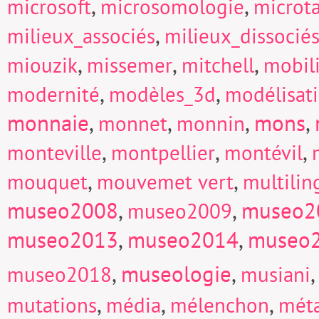
,
,
microsoft
microsomologie
microt
,
milieux_associés
milieux_dissocié
,
,
,
miouzik
missemer
mitchell
mobili
,
,
modernité
modèles_3d
modélisat
monnaie
,
,
,
mons
,
monnet
monnin
,
,
,
monteville
montpellier
montévil
,
,
mouquet
mouvemet vert
multili
museo2008
,
,
museo2
museo2009
museo2013
,
museo2014
,
museo
,
museologie
,
museo2018
musiani
,
,
,
mutations
média
mélenchon
mét