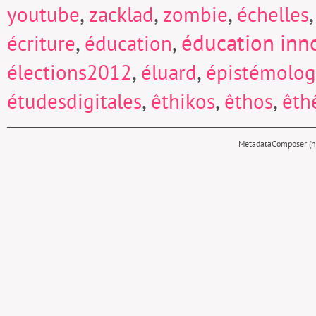
,
,
,
youtube
zacklad
zombie
échelles
,
,
éducation inn
écriture
éducation
,
,
élections2012
éluard
épistémolog
,
,
,
étudesdigitales
êthikos
êthos
êth
MetadataComposer (hy