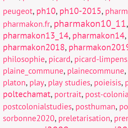
,
ph10
,
ph10-2015
,
peugeot
pharm
pharmakon10_11
,
pharmakon.fr
pharmakon13_14
,
pharmakon14
pharmakon2018
,
pharmakon201
,
,
philosophie
picard
picard-limpens
,
,
plaine_commune
plainecommune
,
,
,
,
platon
play
play studies
poieisis
poltechamat
,
,
portrait
post-colonia
,
,
postcolonialstudies
posthuman
po
,
,
sorbonne2020
preletarisation
pre