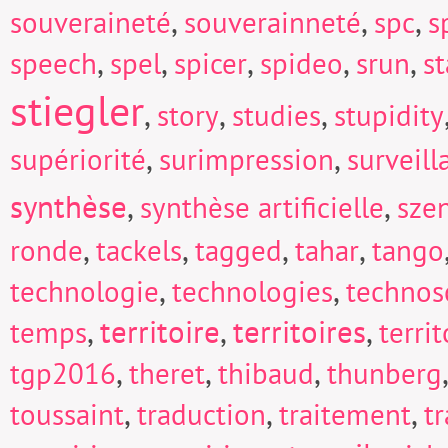
,
,
,
souveraineté
souverainneté
spc
s
,
,
,
,
,
speech
spel
spicer
spideo
srun
s
stiegler
,
,
,
story
studies
stupidity
,
,
supériorité
surimpression
surveill
synthèse
,
,
synthèse artificielle
sze
,
,
,
,
ronde
tackels
tagged
tahar
tango
,
,
technologie
technologies
technos
,
territoire
,
territoires
,
temps
territ
,
,
,
tgp2016
theret
thibaud
thunberg
,
,
,
toussaint
traduction
traitement
t