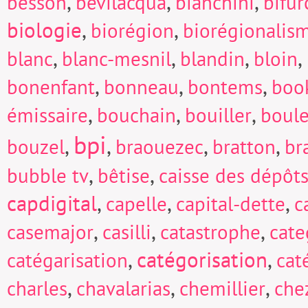
,
,
,
besson
bevilacqua
bianchini
bifur
biologie
,
,
biorégion
biorégionalis
,
,
,
,
blanc
blanc-mesnil
blandin
bloin
,
,
,
bonenfant
bonneau
bontems
boo
,
,
,
émissaire
bouchain
bouiller
boul
bpi
,
,
,
,
bouzel
braouezec
bratton
br
,
,
bubble tv
bêtise
caisse des dépôts
capdigital
,
,
,
capelle
capital-dette
c
,
,
,
casemajor
casilli
catastrophe
cate
,
catégorisation
,
catégarisation
cat
,
,
,
charles
chavalarias
chemillier
che