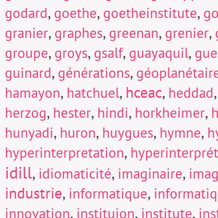
,
,
,
godard
goethe
goetheinstitute
go
,
,
,
,
granier
graphes
greenan
grenier
,
,
,
,
groupe
groys
gsalf
guayaquil
gue
,
,
guinard
générations
géoplanétair
,
,
hceac
,
hamayon
hatchuel
heddad
,
,
,
,
herzog
hester
hindi
horkheimer
h
,
,
,
,
hunyadi
huron
huygues
hymne
h
,
hyperinterpretation
hyperinterpré
idill
,
,
,
idiomaticité
imaginaire
imag
industrie
,
,
informatique
informati
,
,
,
innovation
instituion
institute
in