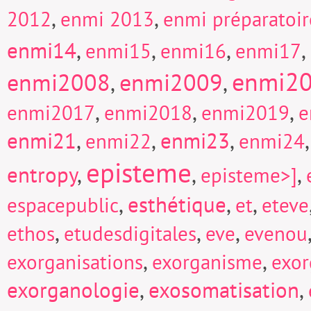
,
,
2012
enmi 2013
enmi préparatoi
enmi14
,
,
,
,
enmi15
enmi16
enmi17
enmi2
enmi2008
enmi2009
,
,
,
,
,
enmi2017
enmi2018
enmi2019
e
enmi21
,
,
enmi23
,
enmi22
enmi24
episteme
entropy
,
,
,
episteme>]
,
esthétique
,
,
espacepublic
et
eteve
,
,
,
ethos
etudesdigitales
eve
evenou
,
,
exorganisations
exorganisme
exor
exorganologie
,
exosomatisation
,