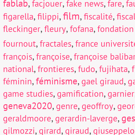
fablab
,
,
,
,
facjouer
fake news
fare
fa
film
,
,
,
,
figarella
filippi
fiscalité
fisc
,
,
,
fleckinger
fleury
fofana
fondation
,
,
fournout
fractales
france universi
,
,
françois
françoise
françoise baliba
,
,
,
,
national
frontieres
fudo
fujihata
f
,
féminisme
,
,
féminin
gael giraud
g
,
,
game studies
gamification
garnier
geneva2020
,
,
,
genre
geoffroy
geor
,
,
ges
geraldmoore
gerardin-laverge
,
,
,
gilmozzi
girard
giraud
giuseppel