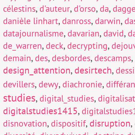
,
,
,
,
célestins
d'auteur
d'orso
da
dagge
,
,
,
danièle linhart
danross
darwin
da
,
,
,
datajournalisme
davarian
david
d
,
,
,
de_warren
deck
decrypting
dejou
,
,
,
,
demain
des
desbordes
descamps
design_attention
,
desirtech
,
dess
,
,
,
devillers
dewy
diachronie
différa
studies
,
,
digital_studies
digitalisa
digitalstudies1415
,
digitalstudie
,
,
disruption
,
disnovation
dispositif