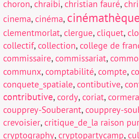
,
,
,
choron
chraibi
christian fauré
chri
cinémathèqu
,
,
cinema
cinéma
,
,
,
clementmorlat
clergue
cliquet
cl
,
,
collectif
collection
college de fran
,
,
commissaire
commissariat
commo
,
,
,
communx
comptabilité
compte
c
,
,
conquete_spatiale
contibutive
con
contributive
,
,
,
cordy
coriat
cormera
,
coupprey-Souberant
coupprey-sou
,
crevoisier
critique_de_la raison pu
,
,
cryptography
cryptopartycamp
cu