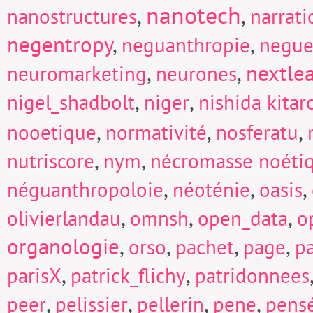
nanotech
,
,
nanostructures
narrati
negentropy
,
,
neguanthropie
negue
,
,
nextle
neuromarketing
neurones
,
,
nigel_shadbolt
niger
nishida kitar
,
,
,
nooetique
normativité
nosferatu
,
,
nutriscore
nym
nécromasse noéti
,
,
,
néguanthropoloie
néoténie
oasis
,
,
,
olivierlandau
omnsh
open_data
o
organologie
,
,
,
,
orso
pachet
page
p
,
,
parisX
patrick_flichy
patridonnees
,
,
,
,
peer
pelissier
pellerin
pene
pens