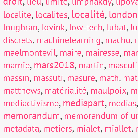
droit
,
,
,
,
lieu
limite
limphakdy
lipov
localité
,
,
,
london
localite
localites
,
,
,
,
loughran
lovink
low-tech
lubat
l
,
,
,
discrets
machinelearning
macho
,
,
,
maelmontevil
maire
mairesse
man
,
mars2018
,
,
marnie
martin
mascul
,
,
,
,
massin
massuti
masure
math
mat
,
,
,
matthews
matérialité
maulpoix
m
,
mediapart
,
mediactivisme
medias
memorandum
,
memorandum of un
,
,
,
,
metadata
metiers
mialet
miallet