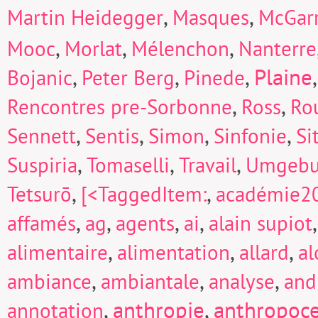
,
,
Martin Heidegger
Masques
McGarr
,
,
,
Mooc
Morlat
Mélenchon
Nanterre
,
,
,
Plaine
Bojanic
Peter Berg
Pinede
,
,
Rencontres pre-Sorbonne
Ross
Ro
,
,
,
,
Sennett
Sentis
Simon
Sinfonie
Si
,
,
,
Suspiria
Tomaselli
Travail
Umgeb
,
,
Tetsurō
[<TaggedItem:
académie2
,
,
,
,
affamés
ag
agents
ai
alain supiot
,
,
,
alimentaire
alimentation
allard
a
,
,
,
ambiance
ambiantale
analyse
and
,
anthropie
,
anthropoc
annotation