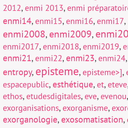
,
,
2012
enmi 2013
enmi préparatoi
enmi14
,
,
,
,
enmi15
enmi16
enmi17
enmi2
enmi2008
enmi2009
,
,
,
,
,
enmi2017
enmi2018
enmi2019
e
enmi21
,
,
enmi23
,
enmi22
enmi24
episteme
entropy
,
,
,
episteme>]
,
esthétique
,
,
espacepublic
et
eteve
,
,
,
ethos
etudesdigitales
eve
evenou
,
,
exorganisations
exorganisme
exor
exorganologie
,
exosomatisation
,