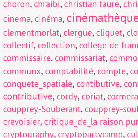
,
,
,
choron
chraibi
christian fauré
chri
cinémathèqu
,
,
cinema
cinéma
,
,
,
clementmorlat
clergue
cliquet
cl
,
,
collectif
collection
college de fran
,
,
commissaire
commissariat
commo
,
,
,
communx
comptabilité
compte
c
,
,
conquete_spatiale
contibutive
con
contributive
,
,
,
cordy
coriat
cormera
,
coupprey-Souberant
coupprey-sou
,
crevoisier
critique_de_la raison pu
,
,
cryptography
cryptopartycamp
cu