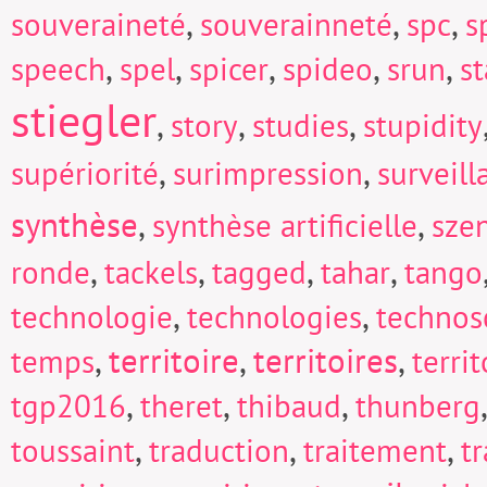
,
,
,
souveraineté
souverainneté
spc
s
,
,
,
,
,
speech
spel
spicer
spideo
srun
s
stiegler
,
,
,
story
studies
stupidity
,
,
supériorité
surimpression
surveill
synthèse
,
,
synthèse artificielle
sze
,
,
,
,
ronde
tackels
tagged
tahar
tango
,
,
technologie
technologies
technos
,
territoire
,
territoires
,
temps
territ
,
,
,
tgp2016
theret
thibaud
thunberg
,
,
,
toussaint
traduction
traitement
t