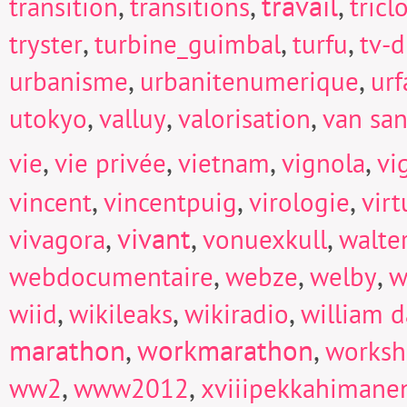
,
,
travail
,
transition
transitions
tricl
,
,
,
tryster
turbine_guimbal
turfu
tv-d
,
,
urbanisme
urbanitenumerique
urf
,
,
,
utokyo
valluy
valorisation
van san
,
,
,
,
vie
vie privée
vietnam
vignola
vi
,
,
,
vincent
vincentpuig
virologie
virt
,
vivant
,
,
vivagora
vonuexkull
walte
,
,
,
webdocumentaire
webze
welby
w
,
,
,
wiid
wikileaks
wikiradio
william d
marathon
,
workmarathon
,
works
,
,
ww2
www2012
xviiipekkahimane