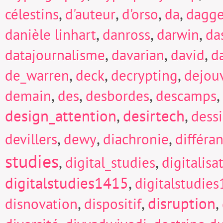
,
,
,
,
célestins
d'auteur
d'orso
da
dagge
,
,
,
danièle linhart
danross
darwin
da
,
,
,
datajournalisme
davarian
david
d
,
,
,
de_warren
deck
decrypting
dejou
,
,
,
,
demain
des
desbordes
descamps
design_attention
,
desirtech
,
dess
,
,
,
devillers
dewy
diachronie
différa
studies
,
,
digital_studies
digitalisa
digitalstudies1415
,
digitalstudie
,
,
disruption
,
disnovation
dispositif