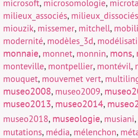
,
,
microsoft
microsomologie
microt
,
milieux_associés
milieux_dissocié
,
,
,
miouzik
missemer
mitchell
mobili
,
,
modernité
modèles_3d
modélisat
monnaie
,
,
,
mons
,
monnet
monnin
,
,
,
monteville
montpellier
montévil
,
,
mouquet
mouvemet vert
multili
museo2008
,
,
museo2
museo2009
museo2013
,
museo2014
,
museo
,
museologie
,
museo2018
musiani
,
,
,
mutations
média
mélenchon
mét