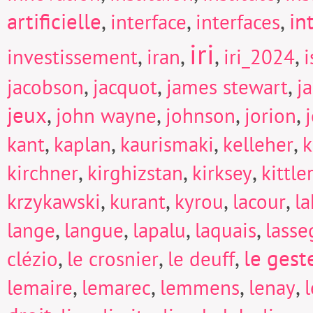
artificielle
,
,
,
in
interface
interfaces
iri
,
,
,
,
investissement
iran
iri_2024
i
,
,
,
jacobson
jacquot
james stewart
j
jeux
,
,
,
,
john wayne
johnson
jorion
,
,
,
,
kant
kaplan
kaurismaki
kelleher
k
,
,
,
kirchner
kirghizstan
kirksey
kittle
,
,
,
,
krzykawski
kurant
kyrou
lacour
la
,
,
,
,
lange
langue
lapalu
laquais
lasse
,
,
,
le gest
clézio
le crosnier
le deuff
,
,
,
,
lemaire
lemarec
lemmens
lenay