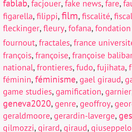
fablab
,
,
,
,
facjouer
fake news
fare
fa
film
,
,
,
,
figarella
filippi
fiscalité
fisc
,
,
,
fleckinger
fleury
fofana
fondation
,
,
fournout
fractales
france universi
,
,
françois
françoise
françoise baliba
,
,
,
,
national
frontieres
fudo
fujihata
f
,
féminisme
,
,
féminin
gael giraud
g
,
,
game studies
gamification
garnier
geneva2020
,
,
,
genre
geoffroy
geor
,
,
ges
geraldmoore
gerardin-laverge
,
,
,
gilmozzi
girard
giraud
giuseppel