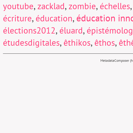
,
,
,
youtube
zacklad
zombie
échelles
,
,
éducation inn
écriture
éducation
,
,
élections2012
éluard
épistémolog
,
,
,
étudesdigitales
êthikos
êthos
êth
MetadataComposer (hy