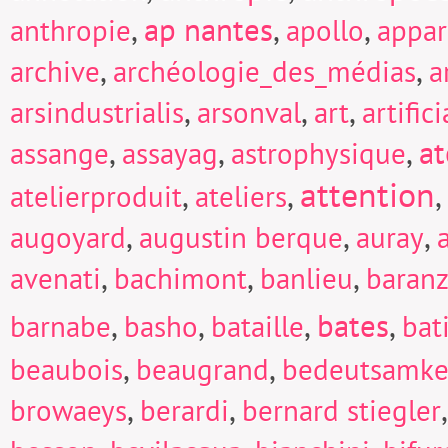
,
ap nantes
,
,
anthropie
apollo
appar
,
,
archive
archéologie_des_médias
a
,
,
,
arsindustrialis
arsonval
art
artific
,
,
,
at
assange
assayag
astrophysique
attention
,
,
,
atelierproduit
ateliers
,
,
,
augoyard
augustin berque
auray
,
,
,
avenati
bachimont
banlieu
baranz
,
,
,
bates
,
barnabe
basho
bataille
bat
,
,
beaubois
beaugrand
bedeutsamke
,
,
browaeys
berardi
bernard stiegler