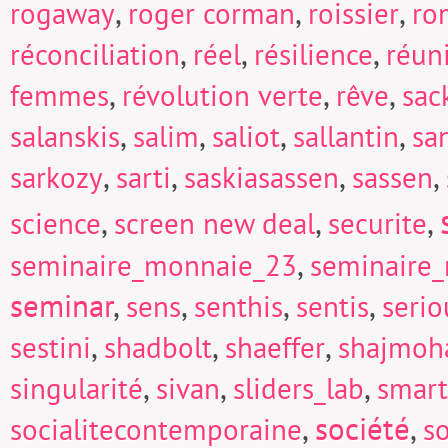
,
,
,
rogaway
roger corman
roissier
ro
,
,
,
réconciliation
réel
résilience
réun
,
,
,
femmes
révolution verte
rêve
sac
,
,
,
,
salanskis
salim
saliot
sallantin
sa
,
,
,
,
sarkozy
sarti
saskiasassen
sassen
,
,
,
science
screen new deal
securite
,
seminaire_monnaie_23
seminaire
seminar
,
,
,
,
sens
senthis
sentis
seri
,
,
,
sestini
shadbolt
shaeffer
shajmoh
,
,
,
singularité
sivan
sliders_lab
smart
,
société
,
socialitecontemporaine
so