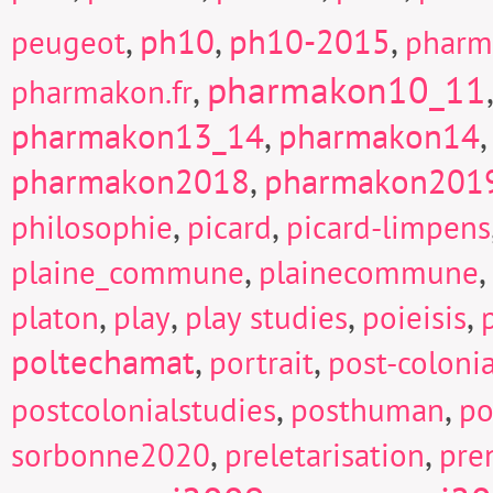
,
ph10
,
ph10-2015
,
peugeot
pharm
pharmakon10_11
,
pharmakon.fr
pharmakon13_14
,
pharmakon14
pharmakon2018
,
pharmakon201
,
,
philosophie
picard
picard-limpens
,
,
plaine_commune
plainecommune
,
,
,
,
platon
play
play studies
poieisis
poltechamat
,
,
portrait
post-colonia
,
,
postcolonialstudies
posthuman
po
,
,
sorbonne2020
preletarisation
pre