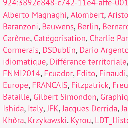
924:3892e848-c742-11e4-affe-00
,
,
Alberto Magnaghi
Alombert
Arist
,
,
,
Baranzoni
Bauwens
Berlin
Bernard
,
,
Carême
Catégorisation
Charlie Pa
,
,
Cormerais
DSDublin
Dario Argent
,
idiomatique
Différance territoriale
,
,
,
ENMI2014
Ecuador
Edito
Einaudi
,
,
,
Europe
FRANCAIS
Fitzpatrick
Fre
,
,
Bataille
Gilbert Simondon
Graphi
,
,
,
,
Ishida
Italy
JFK
Jacques Derrida
J
,
,
,
Khôra
Krzykawski
Kyrou
LDT_Hist