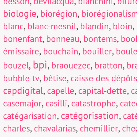
,
,
,
besson
bevilacqua
bianchini
bifur
biologie
,
,
biorégion
biorégionalis
,
,
,
,
blanc
blanc-mesnil
blandin
bloin
,
,
,
bonenfant
bonneau
bontems
boo
,
,
,
émissaire
bouchain
bouiller
boul
bpi
,
,
,
,
bouzel
braouezec
bratton
br
,
,
bubble tv
bêtise
caisse des dépôts
capdigital
,
,
,
capelle
capital-dette
c
,
,
,
casemajor
casilli
catastrophe
cate
,
catégorisation
,
catégarisation
cat
,
,
,
charles
chavalarias
chemillier
che