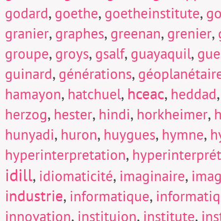
,
,
,
godard
goethe
goetheinstitute
go
,
,
,
,
granier
graphes
greenan
grenier
,
,
,
,
groupe
groys
gsalf
guayaquil
gue
,
,
guinard
générations
géoplanétair
,
,
hceac
,
hamayon
hatchuel
heddad
,
,
,
,
herzog
hester
hindi
horkheimer
h
,
,
,
,
hunyadi
huron
huygues
hymne
h
,
hyperinterpretation
hyperinterpré
idill
,
,
,
idiomaticité
imaginaire
imag
industrie
,
,
informatique
informati
,
,
,
innovation
instituion
institute
in