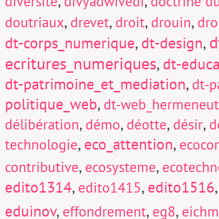
,
,
diversité
divyadwivedi
doctrine d
,
,
,
,
doutriaux
drevet
droit
drouin
dro
d
dt-corps_numerique
,
dt-design
,
ecritures_numeriques
,
dt-educa
dt-patrimoine_et_mediation
,
dt-p
politique_web
,
dt-web_hermeneut
,
,
,
,
délibération
démo
déotte
désir
d
,
eco_attention
,
technologie
ecocon
,
,
contributive
ecosysteme
ecotechn
edito1314
,
,
edito1516
edito1415
eduinov
,
,
,
effondrement
eg8
eich