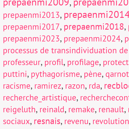
prepaenmi2009
prepaenmi2
,
prepaenmi201
,
prepaenmi2013
,
prepaenmi2018
,
prepaenmi2017
,
,
prepaenmi2023
prepaenmi2024
p
processus de transindividuation de
,
,
,
professeur
profil
profilage
protect
,
,
,
puttini
pythagorisme
pène
qarnot
,
,
,
,
recblo
racisme
ramirez
razon
rda
,
recherche_artistique
recherchecont
,
,
,
,
reigeluth
reinald
remake
renault
,
resnais
,
,
sociaux
revenu
revolutio