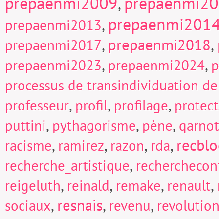
prepaenmi2009
prepaenmi2
,
prepaenmi201
,
prepaenmi2013
,
prepaenmi2018
,
prepaenmi2017
,
,
prepaenmi2023
prepaenmi2024
p
processus de transindividuation de
,
,
,
professeur
profil
profilage
protect
,
,
,
puttini
pythagorisme
pène
qarnot
,
,
,
,
recblo
racisme
ramirez
razon
rda
,
recherche_artistique
recherchecont
,
,
,
,
reigeluth
reinald
remake
renault
,
resnais
,
,
sociaux
revenu
revolutio