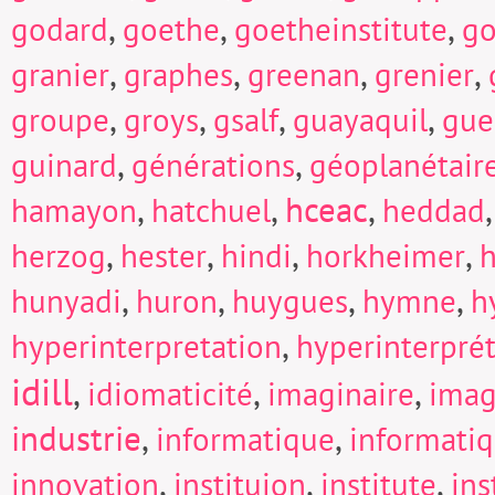
,
,
,
godard
goethe
goetheinstitute
go
,
,
,
,
granier
graphes
greenan
grenier
,
,
,
,
groupe
groys
gsalf
guayaquil
gue
,
,
guinard
générations
géoplanétair
,
,
hceac
,
hamayon
hatchuel
heddad
,
,
,
,
herzog
hester
hindi
horkheimer
h
,
,
,
,
hunyadi
huron
huygues
hymne
h
,
hyperinterpretation
hyperinterpré
idill
,
,
,
idiomaticité
imaginaire
imag
industrie
,
,
informatique
informati
,
,
,
innovation
instituion
institute
in