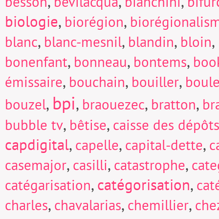
,
,
,
besson
bevilacqua
bianchini
bifur
biologie
,
,
biorégion
biorégionalis
,
,
,
,
blanc
blanc-mesnil
blandin
bloin
,
,
,
bonenfant
bonneau
bontems
boo
,
,
,
émissaire
bouchain
bouiller
boul
bpi
,
,
,
,
bouzel
braouezec
bratton
br
,
,
bubble tv
bêtise
caisse des dépôts
capdigital
,
,
,
capelle
capital-dette
c
,
,
,
casemajor
casilli
catastrophe
cate
,
catégorisation
,
catégarisation
cat
,
,
,
charles
chavalarias
chemillier
che