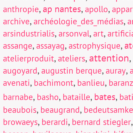
,
ap nantes
,
,
anthropie
apollo
appar
,
,
archive
archéologie_des_médias
a
,
,
,
arsindustrialis
arsonval
art
artific
,
,
,
at
assange
assayag
astrophysique
attention
,
,
,
atelierproduit
ateliers
,
,
,
augoyard
augustin berque
auray
,
,
,
avenati
bachimont
banlieu
baranz
,
,
,
bates
,
barnabe
basho
bataille
bat
,
,
beaubois
beaugrand
bedeutsamke
,
,
browaeys
berardi
bernard stiegler