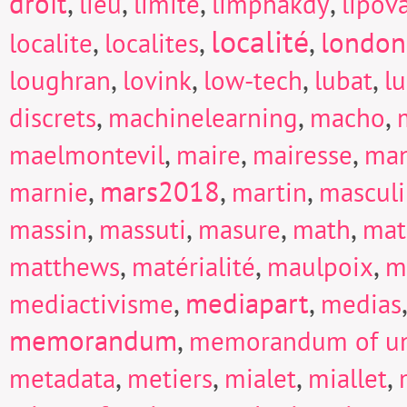
droit
,
,
,
,
lieu
limite
limphakdy
lipov
localité
,
,
,
london
localite
localites
,
,
,
,
loughran
lovink
low-tech
lubat
l
,
,
,
discrets
machinelearning
macho
,
,
,
maelmontevil
maire
mairesse
man
,
mars2018
,
,
marnie
martin
mascul
,
,
,
,
massin
massuti
masure
math
mat
,
,
,
matthews
matérialité
maulpoix
m
,
mediapart
,
mediactivisme
medias
memorandum
,
memorandum of un
,
,
,
,
metadata
metiers
mialet
miallet