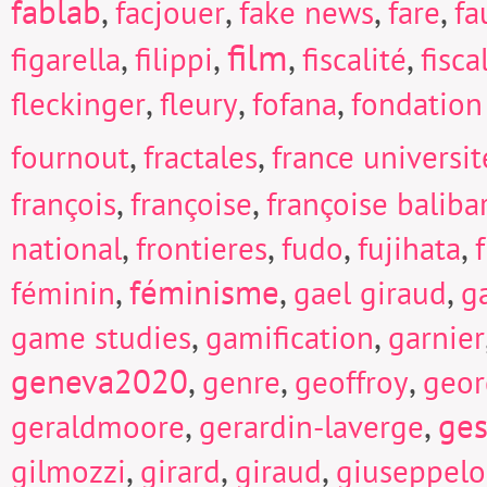
fablab
,
,
,
,
facjouer
fake news
fare
fa
film
,
,
,
,
figarella
filippi
fiscalité
fisc
,
,
,
fleckinger
fleury
fofana
fondation
,
,
fournout
fractales
france universi
,
,
françois
françoise
françoise baliba
,
,
,
,
national
frontieres
fudo
fujihata
f
,
féminisme
,
,
féminin
gael giraud
g
,
,
game studies
gamification
garnier
geneva2020
,
,
,
genre
geoffroy
geor
,
,
ges
geraldmoore
gerardin-laverge
,
,
,
gilmozzi
girard
giraud
giuseppel