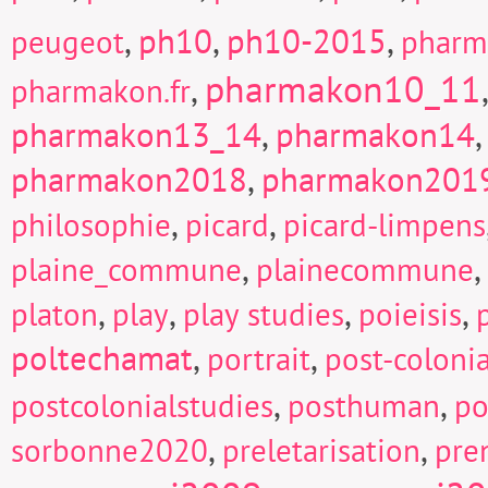
,
ph10
,
ph10-2015
,
peugeot
pharm
pharmakon10_11
,
pharmakon.fr
pharmakon13_14
,
pharmakon14
pharmakon2018
,
pharmakon201
,
,
philosophie
picard
picard-limpens
,
,
plaine_commune
plainecommune
,
,
,
,
platon
play
play studies
poieisis
poltechamat
,
,
portrait
post-colonia
,
,
postcolonialstudies
posthuman
po
,
,
sorbonne2020
preletarisation
pre