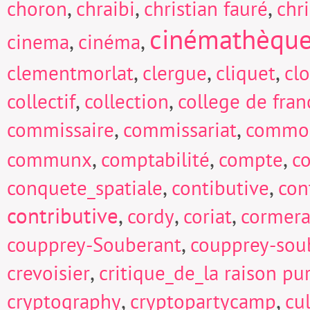
,
,
,
choron
chraibi
christian fauré
chri
cinémathèqu
,
,
cinema
cinéma
,
,
,
clementmorlat
clergue
cliquet
cl
,
,
collectif
collection
college de fran
,
,
commissaire
commissariat
commo
,
,
,
communx
comptabilité
compte
c
,
,
conquete_spatiale
contibutive
con
contributive
,
,
,
cordy
coriat
cormera
,
coupprey-Souberant
coupprey-sou
,
crevoisier
critique_de_la raison pu
,
,
cryptography
cryptopartycamp
cu