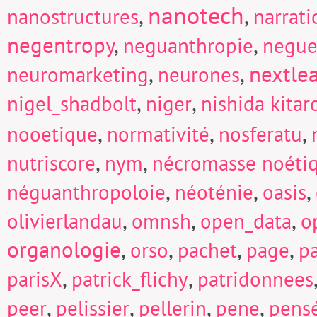
nanotech
,
,
nanostructures
narrati
negentropy
,
,
neguanthropie
negue
,
,
nextle
neuromarketing
neurones
,
,
nigel_shadbolt
niger
nishida kitar
,
,
,
nooetique
normativité
nosferatu
,
,
nutriscore
nym
nécromasse noéti
,
,
,
néguanthropoloie
néoténie
oasis
,
,
,
olivierlandau
omnsh
open_data
o
organologie
,
,
,
,
orso
pachet
page
p
,
,
parisX
patrick_flichy
patridonnees
,
,
,
,
peer
pelissier
pellerin
pene
pens