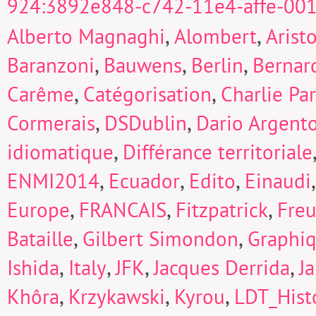
924:3892e848-c742-11e4-affe-00
,
,
Alberto Magnaghi
Alombert
Arist
,
,
,
Baranzoni
Bauwens
Berlin
Bernard
,
,
Carême
Catégorisation
Charlie Pa
,
,
Cormerais
DSDublin
Dario Argent
,
idiomatique
Différance territoriale
,
,
,
ENMI2014
Ecuador
Edito
Einaudi
,
,
,
Europe
FRANCAIS
Fitzpatrick
Fre
,
,
Bataille
Gilbert Simondon
Graphi
,
,
,
,
Ishida
Italy
JFK
Jacques Derrida
J
,
,
,
Khôra
Krzykawski
Kyrou
LDT_Hist