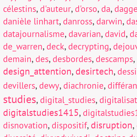
,
,
,
,
célestins
d'auteur
d'orso
da
dagge
,
,
,
danièle linhart
danross
darwin
da
,
,
,
datajournalisme
davarian
david
d
,
,
,
de_warren
deck
decrypting
dejou
,
,
,
,
demain
des
desbordes
descamps
design_attention
,
desirtech
,
dess
,
,
,
devillers
dewy
diachronie
différa
studies
,
,
digital_studies
digitalisa
digitalstudies1415
,
digitalstudie
,
,
disruption
,
disnovation
dispositif