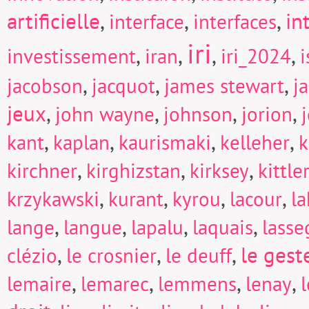
artificielle
,
,
,
in
interface
interfaces
iri
,
,
,
,
investissement
iran
iri_2024
i
,
,
,
jacobson
jacquot
james stewart
j
jeux
,
,
,
,
john wayne
johnson
jorion
,
,
,
,
kant
kaplan
kaurismaki
kelleher
k
,
,
,
kirchner
kirghizstan
kirksey
kittle
,
,
,
,
krzykawski
kurant
kyrou
lacour
la
,
,
,
,
lange
langue
lapalu
laquais
lasse
,
,
,
le gest
clézio
le crosnier
le deuff
,
,
,
,
lemaire
lemarec
lemmens
lenay