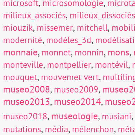
,
,
microsoft
microsomologie
microt
,
milieux_associés
milieux_dissocié
,
,
,
miouzik
missemer
mitchell
mobili
,
,
modernité
modèles_3d
modélisat
monnaie
,
,
,
mons
,
monnet
monnin
,
,
,
monteville
montpellier
montévil
,
,
mouquet
mouvemet vert
multili
museo2008
,
,
museo2
museo2009
museo2013
,
museo2014
,
museo
,
museologie
,
museo2018
musiani
,
,
,
mutations
média
mélenchon
mét