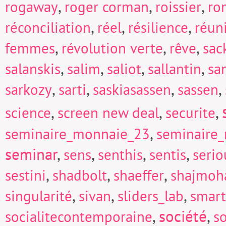
,
,
,
rogaway
roger corman
roissier
ro
,
,
,
réconciliation
réel
résilience
réun
,
,
,
femmes
révolution verte
rêve
sac
,
,
,
,
salanskis
salim
saliot
sallantin
sa
,
,
,
,
sarkozy
sarti
saskiasassen
sassen
,
,
,
science
screen new deal
securite
,
seminaire_monnaie_23
seminaire
seminar
,
,
,
,
sens
senthis
sentis
seri
,
,
,
sestini
shadbolt
shaeffer
shajmoh
,
,
,
singularité
sivan
sliders_lab
smart
,
société
,
socialitecontemporaine
so