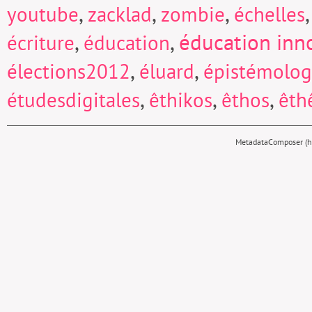
,
,
,
youtube
zacklad
zombie
échelles
,
,
éducation inn
écriture
éducation
,
,
élections2012
éluard
épistémolog
,
,
,
étudesdigitales
êthikos
êthos
êth
MetadataComposer (hy