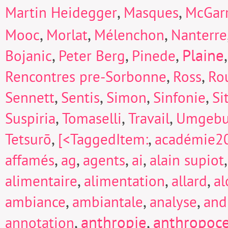
,
,
Martin Heidegger
Masques
McGarr
,
,
,
Mooc
Morlat
Mélenchon
Nanterre
,
,
,
Plaine
Bojanic
Peter Berg
Pinede
,
,
Rencontres pre-Sorbonne
Ross
Ro
,
,
,
,
Sennett
Sentis
Simon
Sinfonie
Si
,
,
,
Suspiria
Tomaselli
Travail
Umgeb
,
,
Tetsurō
[<TaggedItem:
académie2
,
,
,
,
affamés
ag
agents
ai
alain supiot
,
,
,
alimentaire
alimentation
allard
a
,
,
,
ambiance
ambiantale
analyse
and
,
anthropie
,
anthropoc
annotation