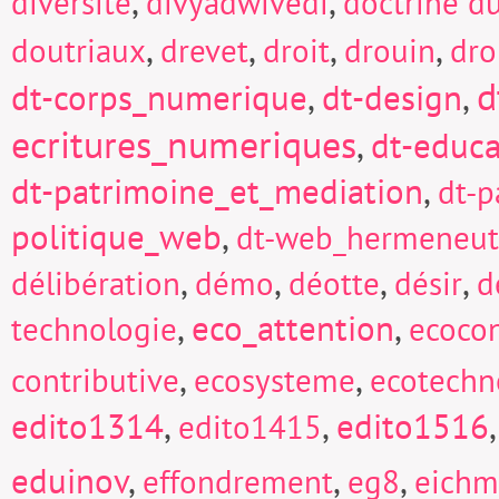
,
,
diversité
divyadwivedi
doctrine d
,
,
,
,
doutriaux
drevet
droit
drouin
dro
d
dt-corps_numerique
,
dt-design
,
ecritures_numeriques
,
dt-educa
dt-patrimoine_et_mediation
,
dt-p
politique_web
,
dt-web_hermeneut
,
,
,
,
délibération
démo
déotte
désir
d
,
eco_attention
,
technologie
ecocon
,
,
contributive
ecosysteme
ecotechn
edito1314
,
,
edito1516
edito1415
eduinov
,
,
,
effondrement
eg8
eich