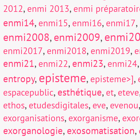
,
,
2012
enmi 2013
enmi préparatoi
enmi14
,
,
,
,
enmi15
enmi16
enmi17
enmi2
enmi2008
enmi2009
,
,
,
,
,
enmi2017
enmi2018
enmi2019
e
enmi21
,
,
enmi23
,
enmi22
enmi24
episteme
entropy
,
,
,
episteme>]
,
esthétique
,
,
espacepublic
et
eteve
,
,
,
ethos
etudesdigitales
eve
evenou
,
,
exorganisations
exorganisme
exor
exorganologie
,
exosomatisation
,