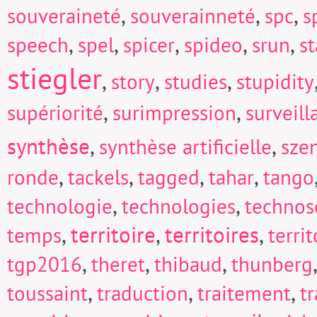
,
,
,
souveraineté
souverainneté
spc
s
,
,
,
,
,
speech
spel
spicer
spideo
srun
s
stiegler
,
,
,
story
studies
stupidity
,
,
supériorité
surimpression
surveill
synthèse
,
,
synthèse artificielle
sze
,
,
,
,
ronde
tackels
tagged
tahar
tango
,
,
technologie
technologies
technos
,
territoire
,
territoires
,
temps
territ
,
,
,
tgp2016
theret
thibaud
thunberg
,
,
,
toussaint
traduction
traitement
t