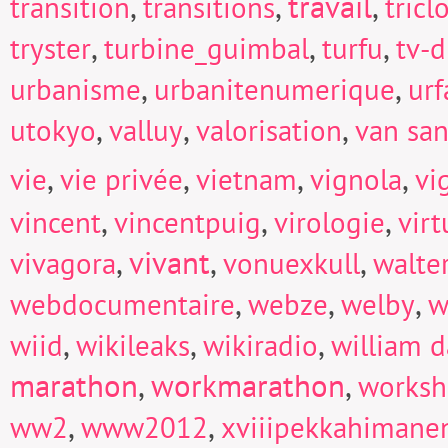
,
,
travail
,
transition
transitions
tricl
,
,
,
tryster
turbine_guimbal
turfu
tv-d
,
,
urbanisme
urbanitenumerique
urf
,
,
,
utokyo
valluy
valorisation
van san
,
,
,
,
vie
vie privée
vietnam
vignola
vi
,
,
,
vincent
vincentpuig
virologie
virt
,
vivant
,
,
vivagora
vonuexkull
walte
,
,
,
webdocumentaire
webze
welby
w
,
,
,
wiid
wikileaks
wikiradio
william d
marathon
,
workmarathon
,
works
,
,
ww2
www2012
xviiipekkahimane