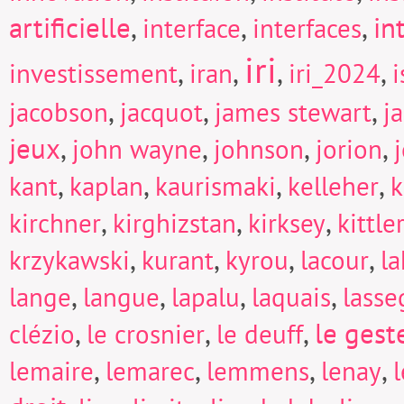
artificielle
,
,
,
in
interface
interfaces
iri
,
,
,
,
investissement
iran
iri_2024
i
,
,
,
jacobson
jacquot
james stewart
j
jeux
,
,
,
,
john wayne
johnson
jorion
,
,
,
,
kant
kaplan
kaurismaki
kelleher
k
,
,
,
kirchner
kirghizstan
kirksey
kittle
,
,
,
,
krzykawski
kurant
kyrou
lacour
la
,
,
,
,
lange
langue
lapalu
laquais
lasse
,
,
,
le gest
clézio
le crosnier
le deuff
,
,
,
,
lemaire
lemarec
lemmens
lenay