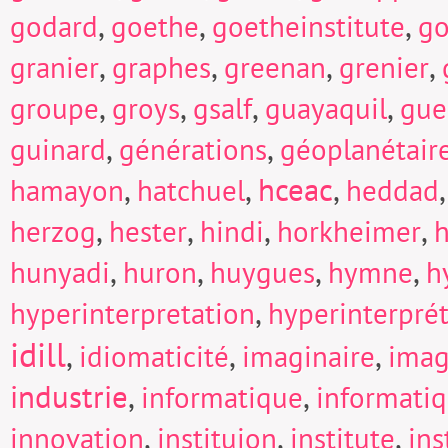
,
,
,
godard
goethe
goetheinstitute
go
,
,
,
,
granier
graphes
greenan
grenier
,
,
,
,
groupe
groys
gsalf
guayaquil
gue
,
,
guinard
générations
géoplanétair
,
,
hceac
,
hamayon
hatchuel
heddad
,
,
,
,
herzog
hester
hindi
horkheimer
h
,
,
,
,
hunyadi
huron
huygues
hymne
h
,
hyperinterpretation
hyperinterpré
idill
,
,
,
idiomaticité
imaginaire
imag
industrie
,
,
informatique
informati
,
,
,
innovation
instituion
institute
in