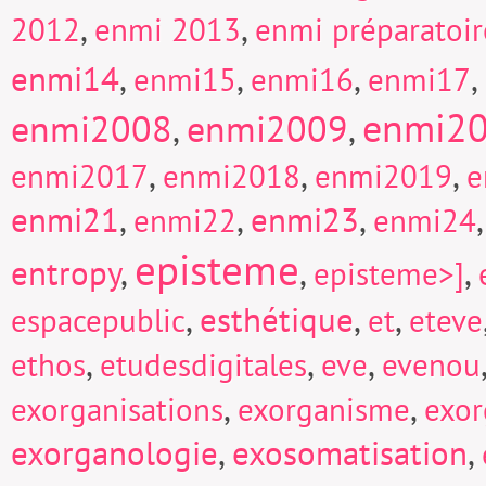
,
,
2012
enmi 2013
enmi préparatoi
enmi14
,
,
,
,
enmi15
enmi16
enmi17
enmi2
enmi2008
enmi2009
,
,
,
,
,
enmi2017
enmi2018
enmi2019
e
enmi21
,
,
enmi23
,
enmi22
enmi24
episteme
entropy
,
,
,
episteme>]
,
esthétique
,
,
espacepublic
et
eteve
,
,
,
ethos
etudesdigitales
eve
evenou
,
,
exorganisations
exorganisme
exor
exorganologie
,
exosomatisation
,