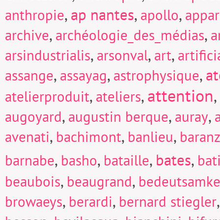
,
ap nantes
,
,
anthropie
apollo
appar
,
,
archive
archéologie_des_médias
a
,
,
,
arsindustrialis
arsonval
art
artific
,
,
,
at
assange
assayag
astrophysique
attention
,
,
,
atelierproduit
ateliers
,
,
,
augoyard
augustin berque
auray
,
,
,
avenati
bachimont
banlieu
baranz
,
,
,
bates
,
barnabe
basho
bataille
bat
,
,
beaubois
beaugrand
bedeutsamke
,
,
browaeys
berardi
bernard stiegler