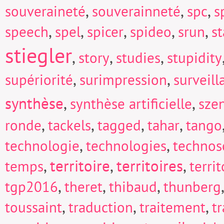
,
,
,
souveraineté
souverainneté
spc
s
,
,
,
,
,
speech
spel
spicer
spideo
srun
s
stiegler
,
,
,
story
studies
stupidity
,
,
supériorité
surimpression
surveill
synthèse
,
,
synthèse artificielle
sze
,
,
,
,
ronde
tackels
tagged
tahar
tango
,
,
technologie
technologies
technos
,
territoire
,
territoires
,
temps
territ
,
,
,
tgp2016
theret
thibaud
thunberg
,
,
,
toussaint
traduction
traitement
t