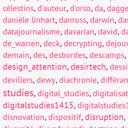
,
,
,
,
célestins
d'auteur
d'orso
da
dagge
,
,
,
danièle linhart
danross
darwin
da
,
,
,
datajournalisme
davarian
david
d
,
,
,
de_warren
deck
decrypting
dejou
,
,
,
,
demain
des
desbordes
descamps
design_attention
,
desirtech
,
dess
,
,
,
devillers
dewy
diachronie
différa
studies
,
,
digital_studies
digitalisa
digitalstudies1415
,
digitalstudie
,
,
disruption
,
disnovation
dispositif