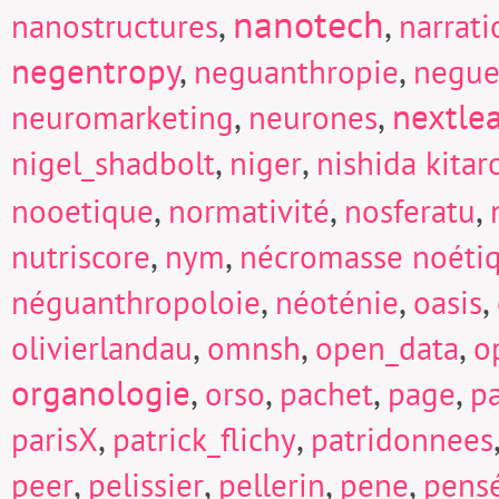
nanotech
,
,
nanostructures
narrati
negentropy
,
,
neguanthropie
negue
,
,
nextle
neuromarketing
neurones
,
,
nigel_shadbolt
niger
nishida kitar
,
,
,
nooetique
normativité
nosferatu
,
,
nutriscore
nym
nécromasse noéti
,
,
,
néguanthropoloie
néoténie
oasis
,
,
,
olivierlandau
omnsh
open_data
o
organologie
,
,
,
,
orso
pachet
page
p
,
,
parisX
patrick_flichy
patridonnees
,
,
,
,
peer
pelissier
pellerin
pene
pens