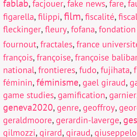
fablab
,
,
,
,
facjouer
fake news
fare
fa
film
,
,
,
,
figarella
filippi
fiscalité
fisc
,
,
,
fleckinger
fleury
fofana
fondation
,
,
fournout
fractales
france universi
,
,
françois
françoise
françoise baliba
,
,
,
,
national
frontieres
fudo
fujihata
f
,
féminisme
,
,
féminin
gael giraud
g
,
,
game studies
gamification
garnier
geneva2020
,
,
,
genre
geoffroy
geor
,
,
ges
geraldmoore
gerardin-laverge
,
,
,
gilmozzi
girard
giraud
giuseppel