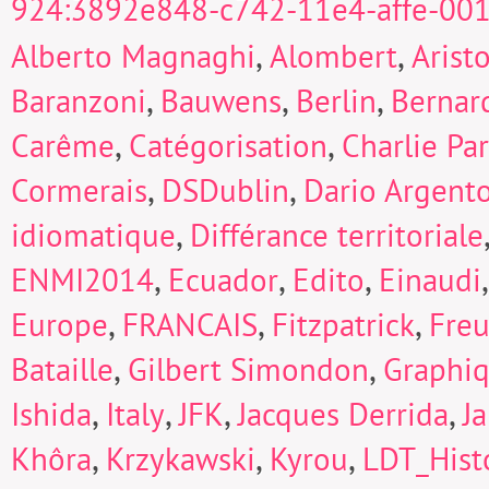
924:3892e848-c742-11e4-affe-00
,
,
Alberto Magnaghi
Alombert
Arist
,
,
,
Baranzoni
Bauwens
Berlin
Bernard
,
,
Carême
Catégorisation
Charlie Pa
,
,
Cormerais
DSDublin
Dario Argent
,
idiomatique
Différance territoriale
,
,
,
ENMI2014
Ecuador
Edito
Einaudi
,
,
,
Europe
FRANCAIS
Fitzpatrick
Fre
,
,
Bataille
Gilbert Simondon
Graphi
,
,
,
,
Ishida
Italy
JFK
Jacques Derrida
J
,
,
,
Khôra
Krzykawski
Kyrou
LDT_Hist