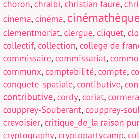
,
,
,
choron
chraibi
christian fauré
chri
cinémathèqu
,
,
cinema
cinéma
,
,
,
clementmorlat
clergue
cliquet
cl
,
,
collectif
collection
college de fran
,
,
commissaire
commissariat
commo
,
,
,
communx
comptabilité
compte
c
,
,
conquete_spatiale
contibutive
con
contributive
,
,
,
cordy
coriat
cormera
,
coupprey-Souberant
coupprey-sou
,
crevoisier
critique_de_la raison pu
,
,
cryptography
cryptopartycamp
cu