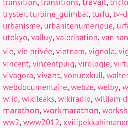
,
,
travail
,
transition
transitions
tricl
,
,
,
tryster
turbine_guimbal
turfu
tv-d
,
,
urbanisme
urbanitenumerique
urf
,
,
,
utokyo
valluy
valorisation
van san
,
,
,
,
vie
vie privée
vietnam
vignola
vi
,
,
,
vincent
vincentpuig
virologie
virt
,
vivant
,
,
vivagora
vonuexkull
walte
,
,
,
webdocumentaire
webze
welby
w
,
,
,
wiid
wikileaks
wikiradio
william d
marathon
,
workmarathon
,
works
,
,
ww2
www2012
xviiipekkahimane