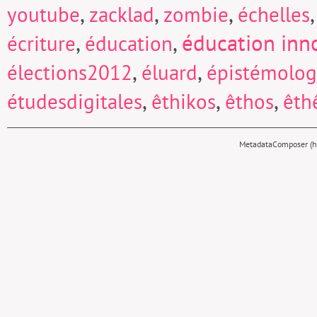
,
,
,
youtube
zacklad
zombie
échelles
,
,
éducation inn
écriture
éducation
,
,
élections2012
éluard
épistémolog
,
,
,
étudesdigitales
êthikos
êthos
êth
MetadataComposer (hy