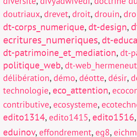
,
,
diversité
divyadwivedi
doctrine d
,
,
,
,
doutriaux
drevet
droit
drouin
dro
d
dt-corps_numerique
,
dt-design
,
ecritures_numeriques
,
dt-educa
dt-patrimoine_et_mediation
,
dt-p
politique_web
,
dt-web_hermeneut
,
,
,
,
délibération
démo
déotte
désir
d
,
eco_attention
,
technologie
ecocon
,
,
contributive
ecosysteme
ecotechn
edito1314
,
,
edito1516
edito1415
eduinov
,
,
,
effondrement
eg8
eich