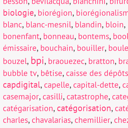
,
,
,
besson
bevilacqua
bianchini
bifur
biologie
,
,
biorégion
biorégionalis
,
,
,
,
blanc
blanc-mesnil
blandin
bloin
,
,
,
bonenfant
bonneau
bontems
boo
,
,
,
émissaire
bouchain
bouiller
boul
bpi
,
,
,
,
bouzel
braouezec
bratton
br
,
,
bubble tv
bêtise
caisse des dépôts
capdigital
,
,
,
capelle
capital-dette
c
,
,
,
casemajor
casilli
catastrophe
cate
,
catégorisation
,
catégarisation
cat
,
,
,
charles
chavalarias
chemillier
che