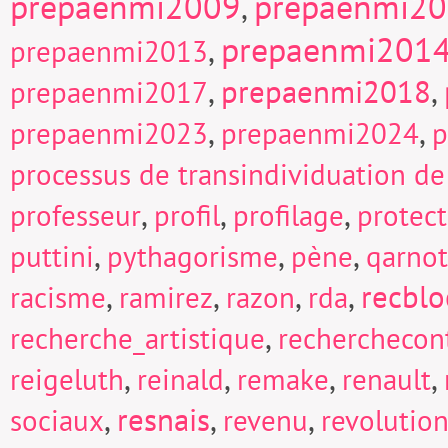
prepaenmi2009
prepaenmi2
,
prepaenmi201
,
prepaenmi2013
,
prepaenmi2018
,
prepaenmi2017
,
,
prepaenmi2023
prepaenmi2024
p
processus de transindividuation de
,
,
,
professeur
profil
profilage
protect
,
,
,
puttini
pythagorisme
pène
qarnot
,
,
,
,
recblo
racisme
ramirez
razon
rda
,
recherche_artistique
recherchecont
,
,
,
,
reigeluth
reinald
remake
renault
,
resnais
,
,
sociaux
revenu
revolutio