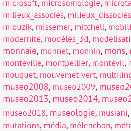
,
,
microsoft
microsomologie
microt
,
milieux_associés
milieux_dissocié
,
,
,
miouzik
missemer
mitchell
mobili
,
,
modernité
modèles_3d
modélisat
monnaie
,
,
,
mons
,
monnet
monnin
,
,
,
monteville
montpellier
montévil
,
,
mouquet
mouvemet vert
multili
museo2008
,
,
museo2
museo2009
museo2013
,
museo2014
,
museo
,
museologie
,
museo2018
musiani
,
,
,
mutations
média
mélenchon
mét