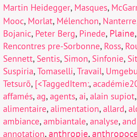
,
,
Martin Heidegger
Masques
McGarr
,
,
,
Mooc
Morlat
Mélenchon
Nanterre
,
,
,
Plaine
Bojanic
Peter Berg
Pinede
,
,
Rencontres pre-Sorbonne
Ross
Ro
,
,
,
,
Sennett
Sentis
Simon
Sinfonie
Si
,
,
,
Suspiria
Tomaselli
Travail
Umgeb
,
,
Tetsurō
[<TaggedItem:
académie2
,
,
,
,
affamés
ag
agents
ai
alain supiot
,
,
,
alimentaire
alimentation
allard
a
,
,
,
ambiance
ambiantale
analyse
and
,
anthropie
,
anthropoc
annotation