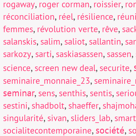
,
,
,
rogaway
roger corman
roissier
ro
,
,
,
réconciliation
réel
résilience
réun
,
,
,
femmes
révolution verte
rêve
sac
,
,
,
,
salanskis
salim
saliot
sallantin
sa
,
,
,
,
sarkozy
sarti
saskiasassen
sassen
,
,
,
science
screen new deal
securite
,
seminaire_monnaie_23
seminaire
seminar
,
,
,
,
sens
senthis
sentis
seri
,
,
,
sestini
shadbolt
shaeffer
shajmoh
,
,
,
singularité
sivan
sliders_lab
smart
,
société
,
socialitecontemporaine
so