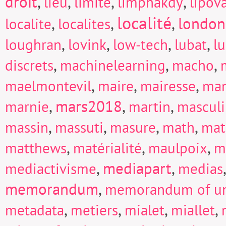
droit
,
,
,
,
lieu
limite
limphakdy
lipov
localité
,
,
,
london
localite
localites
,
,
,
,
loughran
lovink
low-tech
lubat
l
,
,
,
discrets
machinelearning
macho
,
,
,
maelmontevil
maire
mairesse
man
,
mars2018
,
,
marnie
martin
mascul
,
,
,
,
massin
massuti
masure
math
mat
,
,
,
matthews
matérialité
maulpoix
m
,
mediapart
,
mediactivisme
medias
memorandum
,
memorandum of un
,
,
,
,
metadata
metiers
mialet
miallet