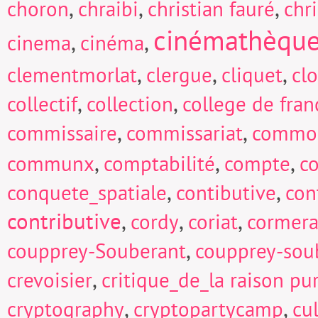
,
,
,
choron
chraibi
christian fauré
chri
cinémathèqu
,
,
cinema
cinéma
,
,
,
clementmorlat
clergue
cliquet
cl
,
,
collectif
collection
college de fran
,
,
commissaire
commissariat
commo
,
,
,
communx
comptabilité
compte
c
,
,
conquete_spatiale
contibutive
con
contributive
,
,
,
cordy
coriat
cormera
,
coupprey-Souberant
coupprey-sou
,
crevoisier
critique_de_la raison pu
,
,
cryptography
cryptopartycamp
cu