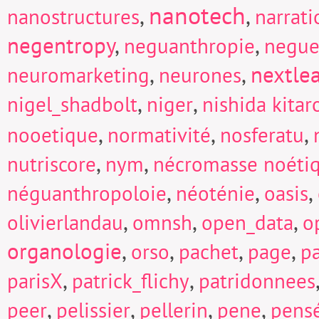
nanotech
,
,
nanostructures
narrati
negentropy
,
,
neguanthropie
negue
,
,
nextle
neuromarketing
neurones
,
,
nigel_shadbolt
niger
nishida kitar
,
,
,
nooetique
normativité
nosferatu
,
,
nutriscore
nym
nécromasse noéti
,
,
,
néguanthropoloie
néoténie
oasis
,
,
,
olivierlandau
omnsh
open_data
o
organologie
,
,
,
,
orso
pachet
page
p
,
,
parisX
patrick_flichy
patridonnees
,
,
,
,
peer
pelissier
pellerin
pene
pens