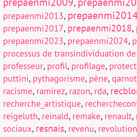
prepaenmi2009
prepaenmi2
,
prepaenmi201
,
prepaenmi2013
,
prepaenmi2018
,
prepaenmi2017
,
,
prepaenmi2023
prepaenmi2024
p
processus de transindividuation de
,
,
,
professeur
profil
profilage
protect
,
,
,
puttini
pythagorisme
pène
qarnot
,
,
,
,
recblo
racisme
ramirez
razon
rda
,
recherche_artistique
recherchecont
,
,
,
,
reigeluth
reinald
remake
renault
,
resnais
,
,
sociaux
revenu
revolutio