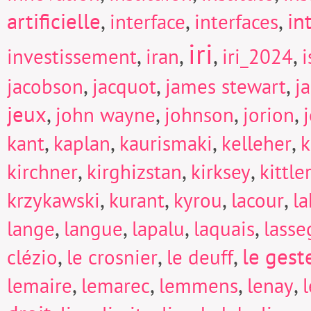
artificielle
,
,
,
in
interface
interfaces
iri
,
,
,
,
investissement
iran
iri_2024
i
,
,
,
jacobson
jacquot
james stewart
j
jeux
,
,
,
,
john wayne
johnson
jorion
,
,
,
,
kant
kaplan
kaurismaki
kelleher
k
,
,
,
kirchner
kirghizstan
kirksey
kittle
,
,
,
,
krzykawski
kurant
kyrou
lacour
la
,
,
,
,
lange
langue
lapalu
laquais
lasse
,
,
,
le gest
clézio
le crosnier
le deuff
,
,
,
,
lemaire
lemarec
lemmens
lenay