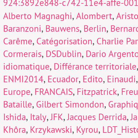
924:3892e848-c742-11e4-affe-00
,
,
Alberto Magnaghi
Alombert
Arist
,
,
,
Baranzoni
Bauwens
Berlin
Bernard
,
,
Carême
Catégorisation
Charlie Pa
,
,
Cormerais
DSDublin
Dario Argent
,
idiomatique
Différance territoriale
,
,
,
ENMI2014
Ecuador
Edito
Einaudi
,
,
,
Europe
FRANCAIS
Fitzpatrick
Fre
,
,
Bataille
Gilbert Simondon
Graphi
,
,
,
,
Ishida
Italy
JFK
Jacques Derrida
J
,
,
,
Khôra
Krzykawski
Kyrou
LDT_Hist