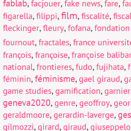
fablab
,
,
,
,
facjouer
fake news
fare
fa
film
,
,
,
,
figarella
filippi
fiscalité
fisc
,
,
,
fleckinger
fleury
fofana
fondation
,
,
fournout
fractales
france universi
,
,
françois
françoise
françoise baliba
,
,
,
,
national
frontieres
fudo
fujihata
f
,
féminisme
,
,
féminin
gael giraud
g
,
,
game studies
gamification
garnier
geneva2020
,
,
,
genre
geoffroy
geor
,
,
ges
geraldmoore
gerardin-laverge
,
,
,
gilmozzi
girard
giraud
giuseppel