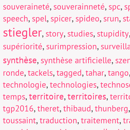
,
,
,
souveraineté
souverainneté
spc
s
,
,
,
,
,
speech
spel
spicer
spideo
srun
s
stiegler
,
,
,
story
studies
stupidity
,
,
supériorité
surimpression
surveill
synthèse
,
,
synthèse artificielle
sze
,
,
,
,
ronde
tackels
tagged
tahar
tango
,
,
technologie
technologies
technos
,
territoire
,
territoires
,
temps
territ
,
,
,
tgp2016
theret
thibaud
thunberg
,
,
,
toussaint
traduction
traitement
t