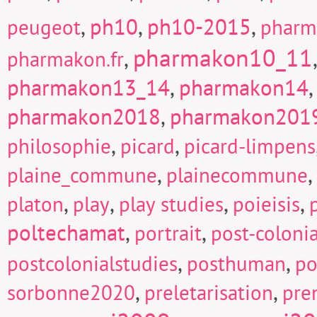
,
ph10
,
ph10-2015
,
peugeot
pharm
pharmakon10_11
,
pharmakon.fr
pharmakon13_14
,
pharmakon14
pharmakon2018
,
pharmakon201
,
,
philosophie
picard
picard-limpens
,
,
plaine_commune
plainecommune
,
,
,
,
platon
play
play studies
poieisis
poltechamat
,
,
portrait
post-colonia
,
,
postcolonialstudies
posthuman
po
,
,
sorbonne2020
preletarisation
pre