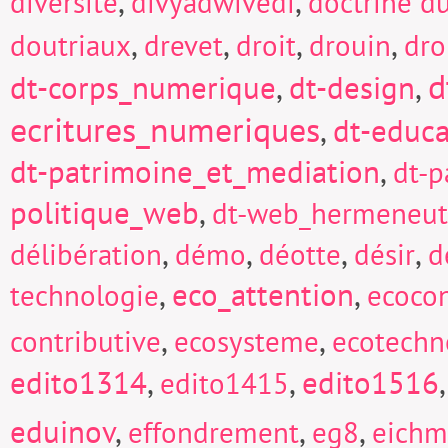
,
,
diversité
divyadwivedi
doctrine d
,
,
,
,
doutriaux
drevet
droit
drouin
dro
d
dt-corps_numerique
,
dt-design
,
ecritures_numeriques
,
dt-educa
dt-patrimoine_et_mediation
,
dt-p
politique_web
,
dt-web_hermeneut
,
,
,
,
délibération
démo
déotte
désir
d
,
eco_attention
,
technologie
ecocon
,
,
contributive
ecosysteme
ecotechn
edito1314
,
,
edito1516
edito1415
eduinov
,
,
,
effondrement
eg8
eich