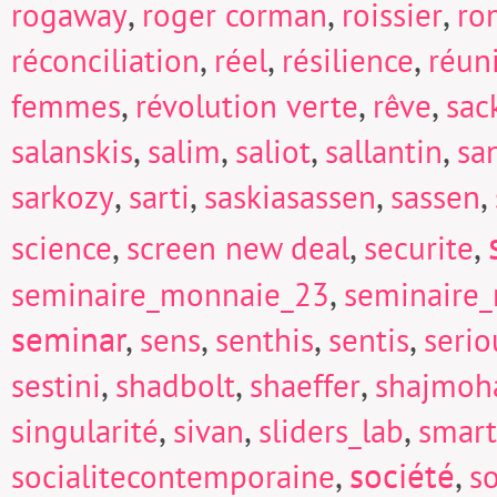
,
,
,
rogaway
roger corman
roissier
ro
,
,
,
réconciliation
réel
résilience
réun
,
,
,
femmes
révolution verte
rêve
sac
,
,
,
,
salanskis
salim
saliot
sallantin
sa
,
,
,
,
sarkozy
sarti
saskiasassen
sassen
,
,
,
science
screen new deal
securite
,
seminaire_monnaie_23
seminaire
seminar
,
,
,
,
sens
senthis
sentis
seri
,
,
,
sestini
shadbolt
shaeffer
shajmoh
,
,
,
singularité
sivan
sliders_lab
smart
,
société
,
socialitecontemporaine
so