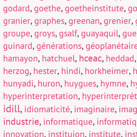
,
,
,
godard
goethe
goetheinstitute
go
,
,
,
,
granier
graphes
greenan
grenier
,
,
,
,
groupe
groys
gsalf
guayaquil
gue
,
,
guinard
générations
géoplanétair
,
,
hceac
,
hamayon
hatchuel
heddad
,
,
,
,
herzog
hester
hindi
horkheimer
h
,
,
,
,
hunyadi
huron
huygues
hymne
h
,
hyperinterpretation
hyperinterpré
idill
,
,
,
idiomaticité
imaginaire
imag
industrie
,
,
informatique
informati
,
,
,
innovation
instituion
institute
in