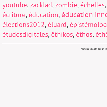
,
,
,
youtube
zacklad
zombie
échelles
,
,
éducation inn
écriture
éducation
,
,
élections2012
éluard
épistémolog
,
,
,
étudesdigitales
êthikos
êthos
êth
MetadataComposer (hy