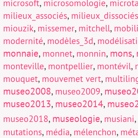
,
,
microsoft
microsomologie
microt
,
milieux_associés
milieux_dissocié
,
,
,
miouzik
missemer
mitchell
mobili
,
,
modernité
modèles_3d
modélisat
monnaie
,
,
,
mons
,
monnet
monnin
,
,
,
monteville
montpellier
montévil
,
,
mouquet
mouvemet vert
multili
museo2008
,
,
museo2
museo2009
museo2013
,
museo2014
,
museo
,
museologie
,
museo2018
musiani
,
,
,
mutations
média
mélenchon
mét