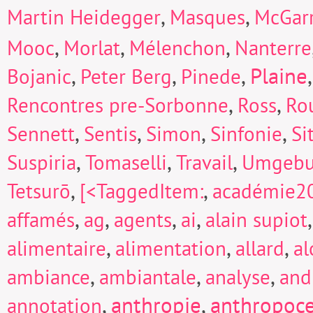
,
,
Martin Heidegger
Masques
McGarr
,
,
,
Mooc
Morlat
Mélenchon
Nanterre
,
,
,
Plaine
Bojanic
Peter Berg
Pinede
,
,
Rencontres pre-Sorbonne
Ross
Ro
,
,
,
,
Sennett
Sentis
Simon
Sinfonie
Si
,
,
,
Suspiria
Tomaselli
Travail
Umgeb
,
,
Tetsurō
[<TaggedItem:
académie2
,
,
,
,
affamés
ag
agents
ai
alain supiot
,
,
,
alimentaire
alimentation
allard
a
,
,
,
ambiance
ambiantale
analyse
and
,
anthropie
,
anthropoc
annotation