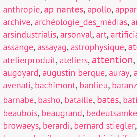
,
ap nantes
,
,
anthropie
apollo
appar
,
,
archive
archéologie_des_médias
a
,
,
,
arsindustrialis
arsonval
art
artific
,
,
,
at
assange
assayag
astrophysique
attention
,
,
,
atelierproduit
ateliers
,
,
,
augoyard
augustin berque
auray
,
,
,
avenati
bachimont
banlieu
baranz
,
,
,
bates
,
barnabe
basho
bataille
bat
,
,
beaubois
beaugrand
bedeutsamke
,
,
browaeys
berardi
bernard stiegler