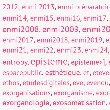
,
,
2012
enmi 2013
enmi préparatoi
enmi14
,
,
,
,
enmi15
enmi16
enmi17
enmi2
enmi2008
enmi2009
,
,
,
,
,
enmi2017
enmi2018
enmi2019
e
enmi21
,
,
enmi23
,
enmi22
enmi24
episteme
entropy
,
,
,
episteme>]
,
esthétique
,
,
espacepublic
et
eteve
,
,
,
ethos
etudesdigitales
eve
evenou
,
,
exorganisations
exorganisme
exor
exorganologie
,
exosomatisation
,