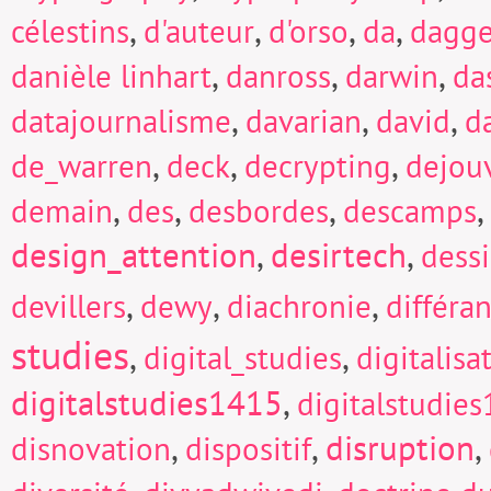
,
,
,
,
célestins
d'auteur
d'orso
da
dagge
,
,
,
danièle linhart
danross
darwin
da
,
,
,
datajournalisme
davarian
david
d
,
,
,
de_warren
deck
decrypting
dejou
,
,
,
,
demain
des
desbordes
descamps
design_attention
,
desirtech
,
dess
,
,
,
devillers
dewy
diachronie
différa
studies
,
,
digital_studies
digitalisa
digitalstudies1415
,
digitalstudie
,
,
disruption
,
disnovation
dispositif