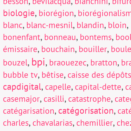
,
,
,
besson
bevilacqua
bianchini
bifur
biologie
,
,
biorégion
biorégionalis
,
,
,
,
blanc
blanc-mesnil
blandin
bloin
,
,
,
bonenfant
bonneau
bontems
boo
,
,
,
émissaire
bouchain
bouiller
boul
bpi
,
,
,
,
bouzel
braouezec
bratton
br
,
,
bubble tv
bêtise
caisse des dépôts
capdigital
,
,
,
capelle
capital-dette
c
,
,
,
casemajor
casilli
catastrophe
cate
,
catégorisation
,
catégarisation
cat
,
,
,
charles
chavalarias
chemillier
che