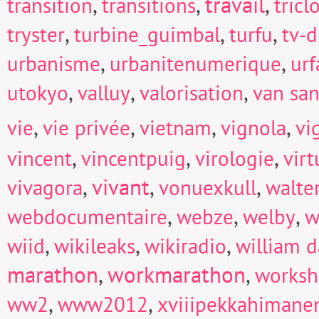
,
,
travail
,
transition
transitions
tricl
,
,
,
tryster
turbine_guimbal
turfu
tv-d
,
,
urbanisme
urbanitenumerique
urf
,
,
,
utokyo
valluy
valorisation
van san
,
,
,
,
vie
vie privée
vietnam
vignola
vi
,
,
,
vincent
vincentpuig
virologie
virt
,
vivant
,
,
vivagora
vonuexkull
walte
,
,
,
webdocumentaire
webze
welby
w
,
,
,
wiid
wikileaks
wikiradio
william d
marathon
,
workmarathon
,
works
,
,
ww2
www2012
xviiipekkahimane