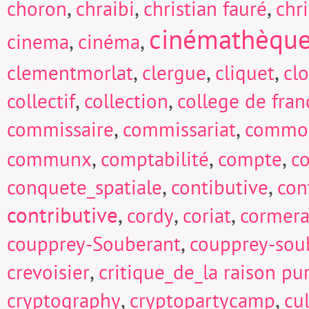
,
,
,
choron
chraibi
christian fauré
chri
cinémathèqu
,
,
cinema
cinéma
,
,
,
clementmorlat
clergue
cliquet
cl
,
,
collectif
collection
college de fran
,
,
commissaire
commissariat
commo
,
,
,
communx
comptabilité
compte
c
,
,
conquete_spatiale
contibutive
con
contributive
,
,
,
cordy
coriat
cormera
,
coupprey-Souberant
coupprey-sou
,
crevoisier
critique_de_la raison pu
,
,
cryptography
cryptopartycamp
cu