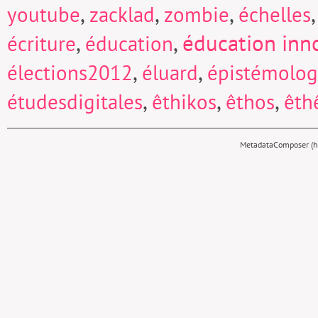
,
,
,
youtube
zacklad
zombie
échelles
,
,
éducation inn
écriture
éducation
,
,
élections2012
éluard
épistémolog
,
,
,
étudesdigitales
êthikos
êthos
êth
MetadataComposer (hy