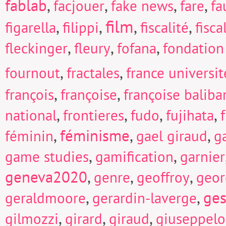
fablab
,
,
,
,
facjouer
fake news
fare
fa
film
,
,
,
,
figarella
filippi
fiscalité
fisc
,
,
,
fleckinger
fleury
fofana
fondation
,
,
fournout
fractales
france universi
,
,
françois
françoise
françoise baliba
,
,
,
,
national
frontieres
fudo
fujihata
f
,
féminisme
,
,
féminin
gael giraud
g
,
,
game studies
gamification
garnier
geneva2020
,
,
,
genre
geoffroy
geor
,
,
ges
geraldmoore
gerardin-laverge
,
,
,
gilmozzi
girard
giraud
giuseppel