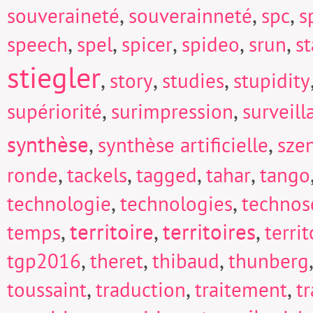
,
,
,
souveraineté
souverainneté
spc
s
,
,
,
,
,
speech
spel
spicer
spideo
srun
s
stiegler
,
,
,
story
studies
stupidity
,
,
supériorité
surimpression
surveill
synthèse
,
,
synthèse artificielle
sze
,
,
,
,
ronde
tackels
tagged
tahar
tango
,
,
technologie
technologies
technos
,
territoire
,
territoires
,
temps
territ
,
,
,
tgp2016
theret
thibaud
thunberg
,
,
,
toussaint
traduction
traitement
t