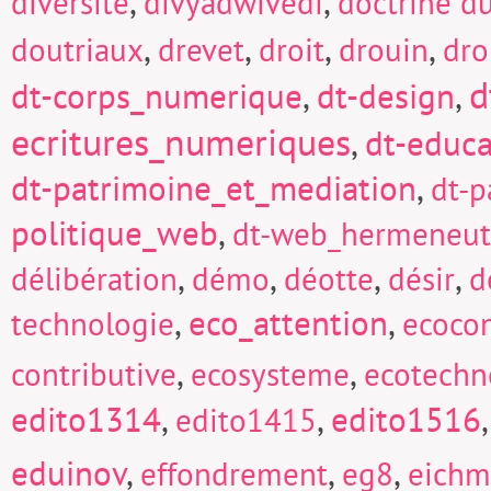
,
,
diversité
divyadwivedi
doctrine d
,
,
,
,
doutriaux
drevet
droit
drouin
dro
d
dt-corps_numerique
,
dt-design
,
ecritures_numeriques
,
dt-educa
dt-patrimoine_et_mediation
,
dt-p
politique_web
,
dt-web_hermeneut
,
,
,
,
délibération
démo
déotte
désir
d
,
eco_attention
,
technologie
ecocon
,
,
contributive
ecosysteme
ecotechn
edito1314
,
,
edito1516
edito1415
eduinov
,
,
,
effondrement
eg8
eich