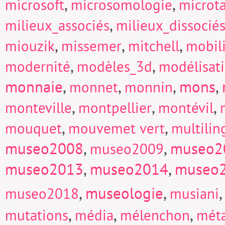
,
,
microsoft
microsomologie
microt
,
milieux_associés
milieux_dissocié
,
,
,
miouzik
missemer
mitchell
mobili
,
,
modernité
modèles_3d
modélisat
monnaie
,
,
,
mons
,
monnet
monnin
,
,
,
monteville
montpellier
montévil
,
,
mouquet
mouvemet vert
multili
museo2008
,
,
museo2
museo2009
museo2013
,
museo2014
,
museo
,
museologie
,
museo2018
musiani
,
,
,
mutations
média
mélenchon
mét