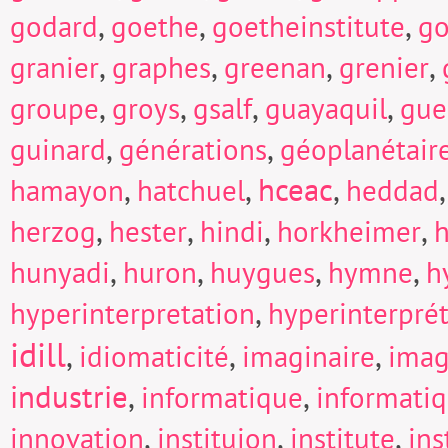
,
,
,
godard
goethe
goetheinstitute
go
,
,
,
,
granier
graphes
greenan
grenier
,
,
,
,
groupe
groys
gsalf
guayaquil
gue
,
,
guinard
générations
géoplanétair
,
,
hceac
,
hamayon
hatchuel
heddad
,
,
,
,
herzog
hester
hindi
horkheimer
h
,
,
,
,
hunyadi
huron
huygues
hymne
h
,
hyperinterpretation
hyperinterpré
idill
,
,
,
idiomaticité
imaginaire
imag
industrie
,
,
informatique
informati
,
,
,
innovation
instituion
institute
in