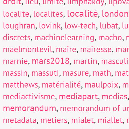
droit
,
,
,
,
lieu
limite
limphakdy
lipov
localité
,
,
,
london
localite
localites
,
,
,
,
loughran
lovink
low-tech
lubat
l
,
,
,
discrets
machinelearning
macho
,
,
,
maelmontevil
maire
mairesse
man
,
mars2018
,
,
marnie
martin
mascul
,
,
,
,
massin
massuti
masure
math
mat
,
,
,
matthews
matérialité
maulpoix
m
,
mediapart
,
mediactivisme
medias
memorandum
,
memorandum of un
,
,
,
,
metadata
metiers
mialet
miallet