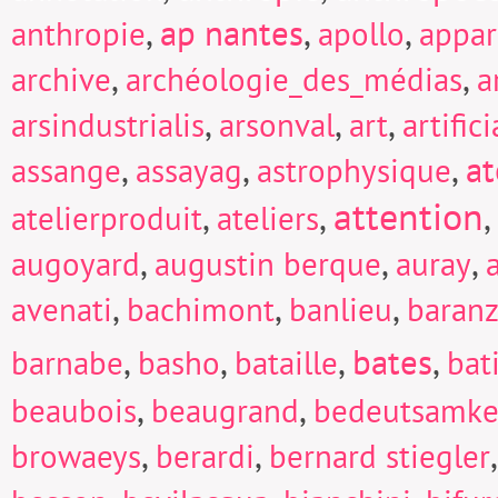
,
ap nantes
,
,
anthropie
apollo
appar
,
,
archive
archéologie_des_médias
a
,
,
,
arsindustrialis
arsonval
art
artific
,
,
,
at
assange
assayag
astrophysique
attention
,
,
,
atelierproduit
ateliers
,
,
,
augoyard
augustin berque
auray
,
,
,
avenati
bachimont
banlieu
baranz
,
,
,
bates
,
barnabe
basho
bataille
bat
,
,
beaubois
beaugrand
bedeutsamke
,
,
browaeys
berardi
bernard stiegler