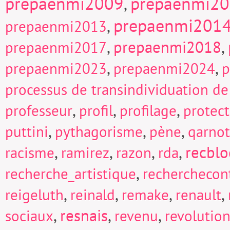
prepaenmi2009
prepaenmi2
,
prepaenmi201
,
prepaenmi2013
,
prepaenmi2018
,
prepaenmi2017
,
,
prepaenmi2023
prepaenmi2024
p
processus de transindividuation de
,
,
,
professeur
profil
profilage
protect
,
,
,
puttini
pythagorisme
pène
qarnot
,
,
,
,
recblo
racisme
ramirez
razon
rda
,
recherche_artistique
recherchecont
,
,
,
,
reigeluth
reinald
remake
renault
,
resnais
,
,
sociaux
revenu
revolutio