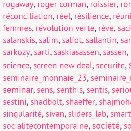
,
,
,
rogaway
roger corman
roissier
ro
,
,
,
réconciliation
réel
résilience
réun
,
,
,
femmes
révolution verte
rêve
sac
,
,
,
,
salanskis
salim
saliot
sallantin
sa
,
,
,
,
sarkozy
sarti
saskiasassen
sassen
,
,
,
science
screen new deal
securite
,
seminaire_monnaie_23
seminaire
seminar
,
,
,
,
sens
senthis
sentis
seri
,
,
,
sestini
shadbolt
shaeffer
shajmoh
,
,
,
singularité
sivan
sliders_lab
smart
,
société
,
socialitecontemporaine
so