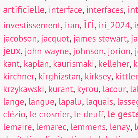
artificielle
,
,
,
in
interface
interfaces
iri
,
,
,
,
investissement
iran
iri_2024
i
,
,
,
jacobson
jacquot
james stewart
j
jeux
,
,
,
,
john wayne
johnson
jorion
,
,
,
,
kant
kaplan
kaurismaki
kelleher
k
,
,
,
kirchner
kirghizstan
kirksey
kittle
,
,
,
,
krzykawski
kurant
kyrou
lacour
la
,
,
,
,
lange
langue
lapalu
laquais
lasse
,
,
,
le gest
clézio
le crosnier
le deuff
,
,
,
,
lemaire
lemarec
lemmens
lenay