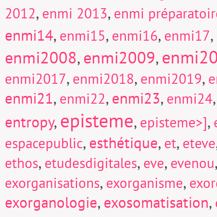
,
,
2012
enmi 2013
enmi préparatoi
enmi14
,
,
,
,
enmi15
enmi16
enmi17
enmi2
enmi2008
enmi2009
,
,
,
,
,
enmi2017
enmi2018
enmi2019
e
enmi21
,
,
enmi23
,
enmi22
enmi24
episteme
entropy
,
,
,
episteme>]
,
esthétique
,
,
espacepublic
et
eteve
,
,
,
ethos
etudesdigitales
eve
evenou
,
,
exorganisations
exorganisme
exor
exorganologie
,
exosomatisation
,