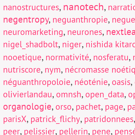
nanotech
,
,
nanostructures
narrati
negentropy
,
,
neguanthropie
negue
,
,
nextle
neuromarketing
neurones
,
,
nigel_shadbolt
niger
nishida kitar
,
,
,
nooetique
normativité
nosferatu
,
,
nutriscore
nym
nécromasse noéti
,
,
,
néguanthropoloie
néoténie
oasis
,
,
,
olivierlandau
omnsh
open_data
o
organologie
,
,
,
,
orso
pachet
page
p
,
,
parisX
patrick_flichy
patridonnees
,
,
,
,
peer
pelissier
pellerin
pene
pens