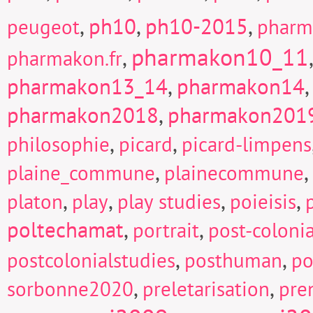
,
ph10
,
ph10-2015
,
peugeot
pharm
pharmakon10_11
,
pharmakon.fr
pharmakon13_14
,
pharmakon14
pharmakon2018
,
pharmakon201
,
,
philosophie
picard
picard-limpens
,
,
plaine_commune
plainecommune
,
,
,
,
platon
play
play studies
poieisis
poltechamat
,
,
portrait
post-colonia
,
,
postcolonialstudies
posthuman
po
,
,
sorbonne2020
preletarisation
pre