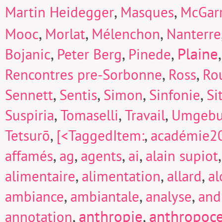
,
,
Martin Heidegger
Masques
McGarr
,
,
,
Mooc
Morlat
Mélenchon
Nanterre
,
,
,
Plaine
Bojanic
Peter Berg
Pinede
,
,
Rencontres pre-Sorbonne
Ross
Ro
,
,
,
,
Sennett
Sentis
Simon
Sinfonie
Si
,
,
,
Suspiria
Tomaselli
Travail
Umgeb
,
,
Tetsurō
[<TaggedItem:
académie2
,
,
,
,
affamés
ag
agents
ai
alain supiot
,
,
,
alimentaire
alimentation
allard
a
,
,
,
ambiance
ambiantale
analyse
and
,
anthropie
,
anthropoc
annotation