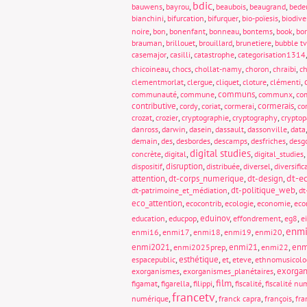
bdic
,
,
,
,
,
bauwens
bayrou
beaubois
beaugrand
bede
,
,
,
,
bianchini
bifurcation
bifurquer
bio-poïesis
biodive
,
,
,
,
,
,
noire
bon
bonenfant
bonneau
bontems
book
bo
,
,
,
,
brauman
brillouet
brouillard
brunetiere
bubble tv
,
,
,
casemajor
casilli
catastrophe
categorisation1314
,
,
,
,
,
chicoineau
chocs
chollat-namy
choron
chraibi
ch
,
,
,
,
,
clementmorlat
clergue
cliquet
cloture
clémenti
,
,
communs
,
,
communauté
commune
communx
com
contributive
,
,
,
,
cormerais
,
cordy
coriat
cormerai
co
,
,
,
,
crozat
crozier
cryptographie
cryptography
crypto
,
,
,
,
,
danross
darwin
dasein
dassault
dassonville
data
,
,
,
,
,
demain
des
desbordes
descamps
desfriches
desg
digital studies
,
,
,
,
concrète
digital
digital_studies
,
disruption
,
,
,
dispositif
distribuée
diversel
diversific
dt-e
attention
,
dt-corps_numerique
,
dt-design
,
,
dt-politique_web
,
dt-patrimoine_et_médiation
dt
eco_attention
,
,
,
,
ecocontrib
ecologie
economie
eco
,
,
eduinov
,
,
,
education
educpop
effondrement
eg8
e
enm
,
,
,
,
,
enmi16
enmi17
enmi18
enmi19
enmi20
enmi2021
,
,
enmi21
,
,
enm
enmi2025prep
enmi22
,
esthétique
,
,
,
espacepublic
et
eteve
ethnomusicolo
,
,
exorgan
exorganismes
exorganismes_planétaires
film
,
,
,
,
,
figamat
figarella
filippi
fiscalité
fiscalité nu
francetv
,
,
,
,
numérique
franck capra
françois
fra