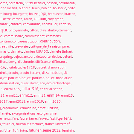
,
,
berry
,
,
,
,
berns
bernstein
besnier
besson
bevilacqua
,
,
,
,
,
lanc-mesnil
blandin
bloin
bobine
boissarie
boite
bpi
,
,
,
,
,
,
,
er
bourg
bourgatte
bouzel
braouezec
bratton
,
,
,
cartoon
,
,
al-dette
cardon
caron
cary grant
,
,
,
,
,
hardel
charles
chavalarias
chemillier
chez_soi
èque
,
,
,
,
,
citoyenneté
citton
clay_shirky
clement
,
,
,
,
on
commissaire
commissariat
commons
,
,
contribution
,
continu
contre-institution
,
,
,
creativite
crevoisier
critique_de_la raison pure
,
,
,
,
amasio
damato
damien JURADO
danièle linhart
,
,
,
,
,
crypting
dejouvancourt
delaporte
delice
delord
,
,
,
,
llers
dewy
diachronie
différance
différance
,
,
,
,
1516
digitalstudies1718
discret
disnovation
dt-amateur
,
,
,
,
dt-
droit
drouin
drouin-leclerc
ia
,
dt-patrimoine
,
dt-patrimoine_et_mediation
,
,
,
,
,
,
itorialisation
dürer
d’orso
eco
eco-technologie
14
,
,
edito1516
,
,
edito1415
editorialisation
,
,
enmi12
,
,
enmi14
,
,
013
enmi11
enmi13
enmi15
,
,
,
,
2017
enmi2018
enmi2019
enmi2020
,
,
,
,
]
ergonomie
ermoshina
ernst lubitsch
,
,
,
lanète
exorganisations
exorganisme
,
,
,
,
,
,
,
fens
,
ke news
fare
faure
fauré
fauvel
fazi
fcpe
,
,
,
,
u
fournier
fournout
fractales
france université
,
,
fun
,
,
futur en seine 2012
,
,
ta
fuller
futur
féminin