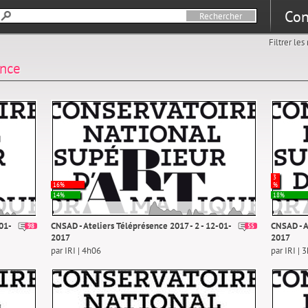
Con
Filtrer le
ence
3
16%
%
14%
18%
-01-
CNSAD - Ateliers Téléprésence 2017 - 2 - 12-01-
CNSAD - A
98
55
2017
2017
par IRI | 4h06
par IRI | 