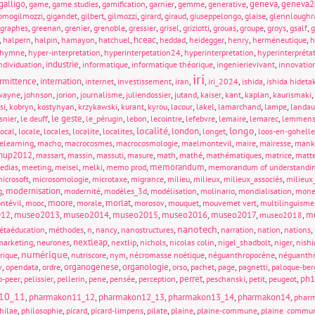
galligo
,
,
,
,
,
,
,
geneva
,
geneva2
game
game studies
gamification
garnier
gemme
generative
,
,
,
,
,
,
,
,
omogilmozzi
gigandet
gilbert
gilmozzi
girard
giraud
giuseppelongo
glaise
glennloughr
,
,
,
,
,
,
,
,
,
,
,
graphes
greenan
grenier
grenoble
gressier
grisel
griziotti
grouas
groupe
groys
gsalf
g
,
,
,
,
,
hceac
,
,
,
,
,
halpern
halpin
hamayon
hatchuel
heddad
heidegger
henry
herméneutique
h
,
,
,
,
hymne
hyper-interpretation
hyperinterpetation24
hyperinterpretation
hyperinterpréta
,
industrie
,
,
,
,
ndividuation
informatique
informatique théorique
ingenierievivant
innovatio
iri
ermittence
,
internation
,
,
,
,
,
,
,
internet
investissement
iran
iri_2024
ishida
ishida hideta
,
,
,
,
,
,
,
,
,
,
wayne
johnson
jorion
journalisme
juliendossier
jutand
kaiser
kant
kaplan
kaurismaki
,
,
,
,
,
,
,
,
,
,
si
kobryn
kostynyan
krzykawski
kurant
kyrou
lacour
lakel
lamarchand
lampe
landau
,
,
le geste
,
,
,
,
,
,
,
snier
le deuff
le_pérugin
lebon
lecointre
lefebvre
lemaire
lemarec
lemmen
localité
longo
,
,
,
,
,
,
london
,
,
,
local
locale
locales
localite
localites
longet
loos-en-gohelle
,
,
,
,
,
,
,
elearning
macho
macrocosmes
macrocosmologie
maelmontevil
maire
mairesse
mank
hup2012
,
,
,
,
,
,
,
,
,
massart
massin
massuti
masure
math
mathé
mathématiques
matrice
matt
,
,
,
,
,
memorandum
,
edias
meeting
meisel
melki
memo prod
memorandum of understandi
,
,
,
,
,
,
,
icrosoft
microsomologie
microtaxe
migrance
milieu
milieux
milieux_associés
milieux_
,
modernisation
,
,
,
,
,
,
g
modernité
modèles_3d
modélisation
molinario
mondialisation
mone
,
,
moore
,
,
morlat
,
,
,
,
ntévil
mooc
morale
morosov
mouquet
mouvemet vert
multilinguisme
012
,
museo2013
,
museo2014
,
museo2015
,
museo2016
,
museo2017
,
,
mu
museo2018
nanotech
,
,
,
,
,
,
,
,
,
étaéducation
méthodes
n
nancy
nanostructures
narration
nation
nations
,
,
nextleap
,
,
,
,
,
,
marketing
neurones
nextlip
nichols
nicolas colin
nigel_shadbolt
niger
nishi
numérique
,
,
,
,
,
,
rique
nutriscore
nym
nécromasse noétique
néguanthropocène
néguanthr
,
,
,
organogenese
,
organologie
,
,
,
,
,
v
opendata
ordre
orso
pachet
page
pagnetti
paloque-ber
,
,
,
,
,
,
perret
,
,
,
,
ph1
o-peer
pelissier
pellerin
pene
pensée
perception
peschanski
petit
peugeot
10_11
,
pharmakon11_12
,
pharmakon12_13
,
pharmakon13_14
,
pharmakon14
,
phar
,
,
,
,
,
,
,
hilae
philosophie
picard
picard-limpens
pilate
plaine
plaine-commune
plaine_commu