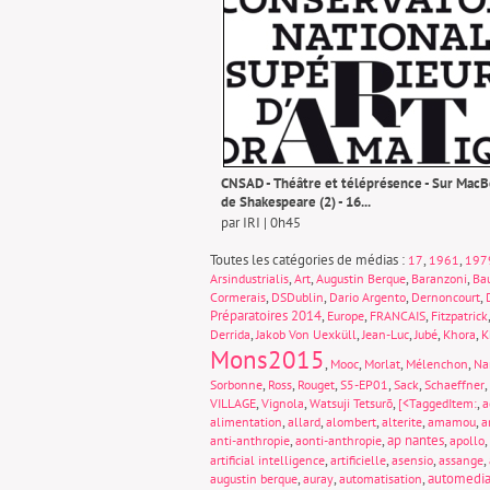
CNSAD - Théâtre et téléprésence - Sur Mac
de Shakespeare (2) - 16...
par IRI | 0h45
Toutes les catégories de médias :
,
,
17
1961
197
,
,
,
,
Arsindustrialis
Art
Augustin Berque
Baranzoni
Ba
,
,
,
,
Cormerais
DSDublin
Dario Argento
Dernoncourt
Préparatoires 2014
,
,
,
Europe
FRANCAIS
Fitzpatrick
,
,
,
,
,
Derrida
Jakob Von Uexküll
Jean-Luc
Jubé
Khora
K
Mons2015
,
,
,
,
Mooc
Morlat
Mélenchon
Na
,
,
,
,
,
,
Sorbonne
Ross
Rouget
S5-EP01
Sack
Schaeffner
,
,
,
,
VILLAGE
Vignola
Watsuji Tetsurō
[<TaggedItem:
a
,
,
,
,
,
alimentation
allard
alombert
alterite
amamou
a
,
,
ap nantes
,
,
anti-anthropie
aonti-anthropie
apollo
,
,
,
,
artificial intelligence
artificielle
asensio
assange
,
,
,
automedia
augustin berque
auray
automatisation