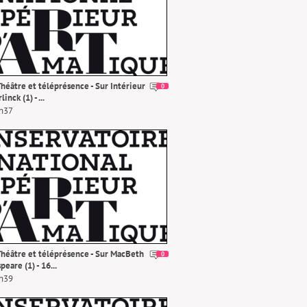
héâtre et téléprésence - Sur Intérieur
0
inck (1) - ...
0h37
héâtre et téléprésence - Sur MacBeth
0
eare (1) - 16...
1h39