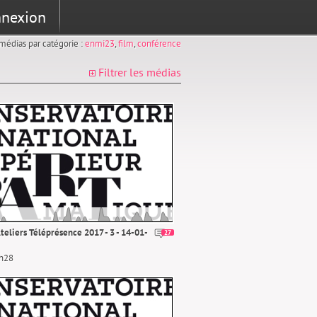
nexion
s médias par catégorie :
enmi23
,
film
,
conférence
Filtrer les médias
teliers Téléprésence 2017 - 3 - 14-01-
27
3h28