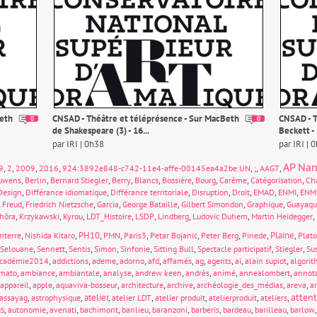
Beth
CNSAD - Théâtre et téléprésence - Sur MacBeth
CNSAD - T
0
0
de Shakespeare (3) - 16...
Beckett -
par IRI | 0h38
par IRI | 
AP Nan
,
,
,
,
,
,
,
9
2
2009
2016
924:3892e848-c742-11e4-affe-00145ea4a2be:UN
;
AAGT
,
,
,
,
,
,
,
,
,
uwens
Berlin
Bernard Stiegler
Berry
Blancs
Bossière
Bourg
Carême
Catégorisation
Cha
,
,
,
,
,
,
,
Design
Différance idiomatique
Différance territoriale
Disruption
Droit
EMAD
ENMI
ENM
,
,
,
,
,
,
,
Freud
Friedrich Nietzsche
Garcia
George Bataille
Gilbert Simondon
Graphique
Guayaqu
,
,
,
,
,
,
,
,
hôra
Krzykawski
Kyrou
LDT_Histoire
LSDP
Lindberg
Ludovic Duhem
Martin Heidegger
,
,
PH10
,
,
,
,
,
,
Plaine
,
nterre
Nishida Kitaro
PMN
Paris3
Petar Bojanic
Peter Berg
Pinede
Plat
,
,
,
,
,
,
,
,
Selouane
Sennett
Sentis
Simon
Sinfonie
Sitting Bull
Spectacle participatif
Stiegler
Sus
,
,
,
,
,
,
,
,
,
,
cadémie2014
addictions
ademe
adorno
afd
affamés
ag
agents
ai
alain supiot
algori
,
,
,
,
,
,
,
,
mato
ambiance
ambiantale
analyse
andrew keen
andrès
animé
annealombert
annot
,
,
,
,
,
,
,
appareil
apple
aquaviva-bosseur
architecture
archive
archéologie_des_médias
areva
a
atten
,
,
atelier
,
,
,
,
,
assayag
astrophysique
atelier LDT
atelier produit
atelierproduit
ateliers
s
,
,
,
,
,
,
,
,
,
autonomie
avenati
bachimont
banlieu
baranzoni
barberis
bardeau
barilleau
barlow