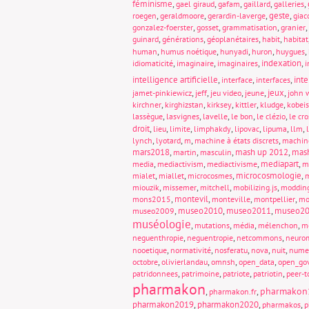
féminisme
,
,
,
,
,
gael giraud
gafam
gaillard
galleries
,
,
,
geste
,
roegen
geraldmoore
gerardin-laverge
giac
,
,
,
,
gonzalez-foerster
gosset
grammatisation
granier
,
,
,
,
guinard
générations
géoplanétaires
habit
habitat
,
,
,
,
,
human
humus noétique
hunyadi
huron
huygues
,
,
,
indexation
,
idiomaticité
imaginaire
imaginaires
i
intelligence artificielle
,
,
,
int
interface
interfaces
,
,
,
,
jeux
,
jamet-pinkiewicz
jeff
jeu video
jeune
john 
,
,
,
,
,
kirchner
kirghizstan
kirksey
kittler
kludge
kobeis
,
,
,
,
,
lassègue
lasvignes
lavelle
le bon
le clézio
le cro
droit
,
,
,
,
,
,
,
lieu
limite
limphakdy
lipovac
lipuma
llm
,
,
,
,
lynch
lyotard
m
machine à états discrets
machin
mars2018
,
,
,
mash up 2012
,
mas
martin
masculin
,
,
,
mediapart
,
media
mediactivism
mediactivisme
m
,
,
,
microcosmologie
,
mialet
miallet
microcosmes
m
,
,
,
,
miouzik
missemer
mitchell
mobilizing.js
moddin
,
montevil
,
,
,
mons2015
monteville
montpellier
mo
,
museo2010
,
museo2011
,
museo2
museo2009
muséologie
,
,
,
,
mutations
média
mélenchon
m
,
,
,
neguenthropie
neguentropie
netcommons
neuro
,
,
,
,
,
nooetique
normativité
nosferatu
nova
nuit
nume
,
,
,
,
octobre
olivierlandau
omnsh
open_data
open_go
,
,
,
,
patridonnees
patrimoine
patriote
patriotin
peer-t
pharmakon
pharmakon
,
,
pharmakon.fr
pharmakon2019
,
pharmakon2020
,
,
pharmakos
p