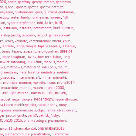
020
,
,
,
,
genre
geoffroy
george romero
georgescu-
,
,
,
,
,
an
global
godard
goethe
goetheinstitute
,
,
,
,
,
uayaquil
guehenneux
guez
guichard
guillaume
,
,
,
,
,
hui
,
erzog
hester
hindi
horkheimer
horreur
idill
,
,
,
ia
,
,
,
tion
hyperinterpétation
hörl
icp
,
,
,
,
intelligence
,
n
instituion
institute
instruments
,
,
,
,
,
,
ka
itop
jacobi
jacobson
jacquot
james stewart
,
,
,
,
,
kelleher
keynote
khatchatourov
khelil
khun
,
,
,
,
,
,
,
landeau
lange
langue
lapalu
laquais
lassegue
,
,
,
,
,
libre de
s
lenay
lepen
lepesant
leroi-gourhan
,
,
,
,
,
,
,
lopez
loughran
lovink
low-tech
lubat
lung
,
,
marathon
,
,
,
iewicz
manning
markus
marnie
,
,
,
,
,
ews
matthews
matérialité
maulpoix
maurel
,
,
,
,
,
ng
merzeau
meta_localite
metadata
metiers
,
,
,
,
,
dissociés
mille
minecraft
minier
minorité
,
monnaie
,
,
,
mons
,
mons2014
,
t
monnet
monnin
,
,
,
,
museo2008
,
muracciole
murnau
museo
seologie
,
,
,
musée
,
muséo
,
musiani
musso
,
,
negentropy
,
,
naudet
neganthropie
neguanthropie
,
,
,
,
,
da kitaro
noelfitzpatrick
nolot
nonny
nony
,
,
,
,
,
opoloie
néoténie
oasis
objet_fermé
objet_ouvert
,
,
,
,
ges
paolovignola
parisX
patrick_flichy
0
,
ph10-2015
,
,
,
pharmacologie
pharmahon
,
,
pharmakon2018
,
makon15
pharmakon16
,
,
,
,
ne
plainecommune
planification
plateforme