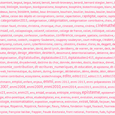
,
,
,
,
,
,
,
,
,
utsamkeit
begout
begus
belaid
benoit
benoît-browaeys
berardi
bernard stiegler
berni
,
biologie
,
,
,
,
,
,
,
rsité
biorégion
biorégionalisme
biosphere
biosphère
biotechnologies
blanc
b
,
,
bossiere
,
,
,
,
,
,
,
rdeaux
borne
botbol
bouc émissaire
bouchain
bouiller
bouleau
boulier
boulli
,
,
,
,
,
capdigital
,
,
bêtise
caisse des dépôts et consignations
cantor
capacitation
capelle
capit
,
categorisation2015
,
,
catégorisation
,
,
,
catégarisation
catégorisation contributive
chaix
c
cinémath
,
,
,
,
,
,
,
,
ristian fauré
christie
christina
chronique
chun
cinecast
cinema
cinéma
cnsad
,
,
,
,
,
,
,
colloque
,
co3
collapsologie
collectif
collection
college de france
collet
colluti
conférence
,
,
,
,
,
,
,
ptabilité
compte
confession
confiscation
conquete_spatiale
contibutive
,
,
,
,
,
,
createrr
,
rsani
cosmos
costech
coupprey-Souberant
coupprey-soubeyran
court-métrage
,
,
,
,
,
,
,
,
,
,
partycamp
culture
cunin
cyberféminisme
czerny
célestins
d'auteur
d'orso
da
daggett
d
,
,
,
,
,
,
,
,
,
datajournalisme
davarian
david
david lynch
davidberry
de warren
de_warren
deck
de
,
design
,
design_attention
,
desirtech
,
,
,
,
outte
dessimond
deterritorialisation
detienne
devi
digitalstudies
,
,
digitalstudies1213
,
digitalstudies1415
,
digitalisation
digitalstudies
,
,
,
,
,
,
,
,
,
ation
diversité
divyadwivedi
doctrine du choc
donnée
données
doulis
doutriaux
drevet
conomie_contribution
dt-ecritures_numeriques
,
,
dt-education
,
,
dt-
dt-episteme
,
,
,
,
,
,
,
,
,
-web_hermeneutique
du
duhem
during
duverger
délibération
démo
déotte
désir
déterr
edito
,
,
,
,
edito1112
,
,
edito13
nomie contributive
ecosysteme
ecotechnologie
edito1213
enmi
,
emploi
,
,
,
,
,
,
ichmann
enfant
enjeux
enmi 2012
enmi 2013
enmi préparatoires 2
i2007
enmi2010
enmi2008
enmi2009
,
,
,
,
enmi2014
,
,
,
enmi2015
enmi2016
enmi
episteme
i23
,
,
enmi25
,
,
ensad
,
,
entropie
,
entropy
,
,
enmi24
ens
ensalab
episteme>
,
,
,
,
,
,
,
,
,
gie
etho-poieitique
ethos
etudesdigitales
eve
evenou
event
evolution
exceptions
exop
ologie
,
exosomatisation
,
,
,
,
extrait
,
fablab
,
,
exposition
expérience
extinction
facjouer
fa
,
,
,
,
,
,
,
,
mérique
fitzpatrick
fitzpztrick
fleckinger
fleury
fofana
fondation hugot
foucault
fournea
,
,
,
,
,
,
,
nçoise
françoise balibar
frappier
fraude électorale
front national
frontieres
fudo
fujiha