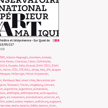
héâtre et téléprésence - Sur Quad de
0
 15/05/217
0h58
tes
,
,
,
,
Alberto Magnaghi
Alombert
Aristote
,
,
,
Commune
,
rlie Parker
Charolles
Citton
,
,
,
,
Enmi 2011
,
Enmi
I2014
Ecuador
Edito
Einaudi
,
,
IC01
,
ICP
,
,
,
,
,
il
Horror
IDILL
Ishida
Italy
JFK
Jacques
,
,
,
Masques
McGarrigle
Michal Krzykawski
,
,
,
on
Rambaud
Real smart cities
Rencontres pre-
,
,
,
,
,
piria
Tomaselli
Travail
Umgebung
Umwelt
,
,
,
,
thm
algorithme
algorithms
alimentaire
,
anthropie
,
anthropocene
,
,
ation
anthropocène
,
,
,
,
,
rgent
ars industrialis
arsindustrialis
arsonval
art
tion
,
,
,
,
,
aubert
audrey hepburn
aufklärung
augoyard
,
,
,
,
bates
,
,
barnabe
basho
bataille
bationo_tillon