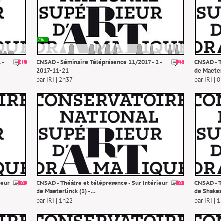
7%
 -
CNSAD - Séminaire Téléprésence 11/2017 - 2 -
CNSAD - T
41
13
2017-11-21
de Maeterl
par IRI | 2h37
par IRI | 
ieur
CNSAD - Théâtre et téléprésence - Sur Intérieur
CNSAD - T
0
0
de Maeterlinck (3) - ...
de Shakesp
par IRI | 1h22
par IRI | 