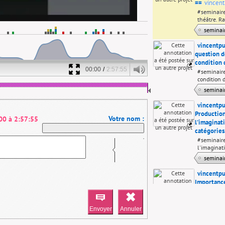
==
vincent
#seminaire
théâtre. R
semina
vincentp
question d
condition 
00:00
/
2:57:55
#seminaire
condition 
semina
vincentp
Production
Votre nom :
00
à
2:57:55
l'imaginat
catégories
#seminair
l'imaginati
semina
vincentp
Importance
du théâtre
#seminaire
amont du t
semina