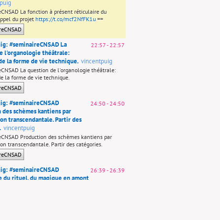
puig
CNSAD La fonction à présent réticulaire du
appel du projet
https://t.co/mcf2NfFK1u
==
ireCNSAD
uig: #seminaireCNSAD La
22:57
-
22:57
e l'organologie théâtrale:
de la forme de vie technique.
vincentpuig
CNSAD La question de l'organologie théâtrale:
de la forme de vie technique.
ireCNSAD
uig: #seminaireCNSAD
24:50
-
24:50
 des schèmes kantiens par
ion transcendantale. Partir des
.
vincentpuig
eCNSAD Production des schèmes kantiens par
on transcendantale. Partir des catégories.
ireCNSAD
uig: #seminaireCNSAD
26:39
-
26:39
 du rituel, du magique en amont
.
vincentpuig
CNSAD Importance du rituel, du magique en
héâtre.
ireCNSAD