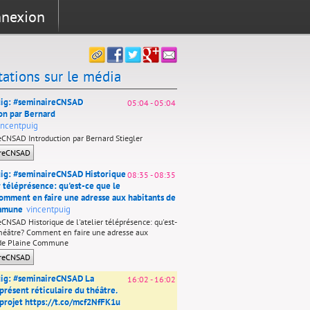
nexion
tations sur le média
uig: #seminaireCNSAD
05:04
-
05:04
on par Bernard
incentpuig
CNSAD Introduction par Bernard Stiegler
ireCNSAD
ig: #seminaireCNSAD Historique
08:35
-
08:35
r téléprésence: qu'est-ce que le
omment en faire une adresse aux habitants de
mmune
vincentpuig
CNSAD Historique de l'atelier téléprésence: qu'est-
théâtre? Comment en faire une adresse aux
 de Plaine Commune
ireCNSAD
uig: #seminaireCNSAD La
16:02
-
16:02
présent réticulaire du théâtre.
projet
https://t.co/mcf2NfFK1u