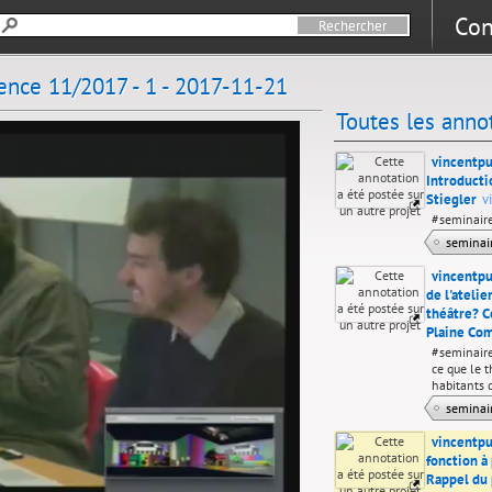
Con
nce 11/2017 - 1 - 2017-11-21
Toutes les anno
vincentp
Introducti
Stiegler
v
#seminaire
semina
vincentpu
de l'atelie
théâtre? C
Plaine Co
#seminaire
ce que le 
habitants
semina
vincentp
fonction à 
Rappel du 