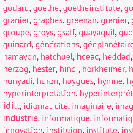
,
,
,
godard
goethe
goetheinstitute
go
,
,
,
,
granier
graphes
greenan
grenier
,
,
,
,
groupe
groys
gsalf
guayaquil
gue
,
,
guinard
générations
géoplanétair
,
,
hceac
,
hamayon
hatchuel
heddad
,
,
,
,
herzog
hester
hindi
horkheimer
h
,
,
,
,
hunyadi
huron
huygues
hymne
h
,
hyperinterpretation
hyperinterpré
idill
,
,
,
idiomaticité
imaginaire
imag
industrie
,
,
informatique
informati
,
,
,
innovation
instituion
institute
in