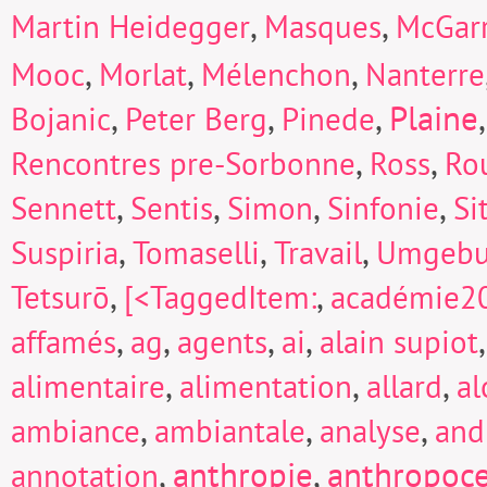
,
,
Martin Heidegger
Masques
McGarr
,
,
,
Mooc
Morlat
Mélenchon
Nanterre
,
,
,
Plaine
Bojanic
Peter Berg
Pinede
,
,
Rencontres pre-Sorbonne
Ross
Ro
,
,
,
,
Sennett
Sentis
Simon
Sinfonie
Si
,
,
,
Suspiria
Tomaselli
Travail
Umgeb
,
,
Tetsurō
[<TaggedItem:
académie2
,
,
,
,
affamés
ag
agents
ai
alain supiot
,
,
,
alimentaire
alimentation
allard
a
,
,
,
ambiance
ambiantale
analyse
and
,
anthropie
,
anthropoc
annotation