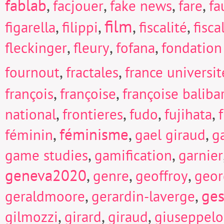
fablab
,
,
,
,
facjouer
fake news
fare
fa
film
,
,
,
,
figarella
filippi
fiscalité
fisc
,
,
,
fleckinger
fleury
fofana
fondation
,
,
fournout
fractales
france universi
,
,
françois
françoise
françoise baliba
,
,
,
,
national
frontieres
fudo
fujihata
f
,
féminisme
,
,
féminin
gael giraud
g
,
,
game studies
gamification
garnier
geneva2020
,
,
,
genre
geoffroy
geor
,
,
ges
geraldmoore
gerardin-laverge
,
,
,
gilmozzi
girard
giraud
giuseppel