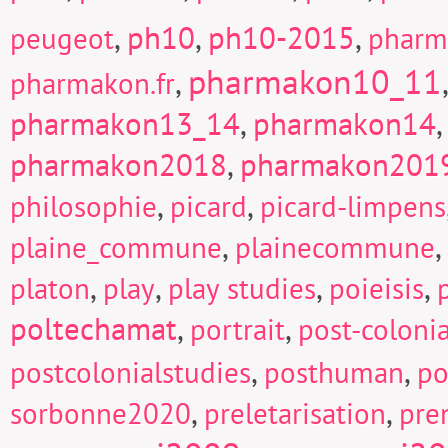
,
ph10
,
ph10-2015
,
peugeot
pharm
pharmakon10_11
,
pharmakon.fr
pharmakon13_14
,
pharmakon14
pharmakon2018
,
pharmakon201
,
,
philosophie
picard
picard-limpens
,
,
plaine_commune
plainecommune
,
,
,
,
platon
play
play studies
poieisis
poltechamat
,
,
portrait
post-colonia
,
,
postcolonialstudies
posthuman
po
,
,
sorbonne2020
preletarisation
pre