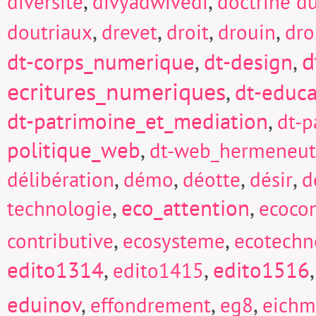
,
,
diversité
divyadwivedi
doctrine d
,
,
,
,
doutriaux
drevet
droit
drouin
dro
d
dt-corps_numerique
,
dt-design
,
ecritures_numeriques
,
dt-educa
dt-patrimoine_et_mediation
,
dt-p
politique_web
,
dt-web_hermeneut
,
,
,
,
délibération
démo
déotte
désir
d
,
eco_attention
,
technologie
ecocon
,
,
contributive
ecosysteme
ecotechn
edito1314
,
,
edito1516
edito1415
eduinov
,
,
,
effondrement
eg8
eich