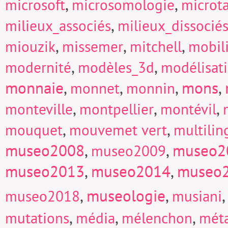
,
,
microsoft
microsomologie
microt
,
milieux_associés
milieux_dissocié
,
,
,
miouzik
missemer
mitchell
mobili
,
,
modernité
modèles_3d
modélisat
monnaie
,
,
,
mons
,
monnet
monnin
,
,
,
monteville
montpellier
montévil
,
,
mouquet
mouvemet vert
multili
museo2008
,
,
museo2
museo2009
museo2013
,
museo2014
,
museo
,
museologie
,
museo2018
musiani
,
,
,
mutations
média
mélenchon
mét