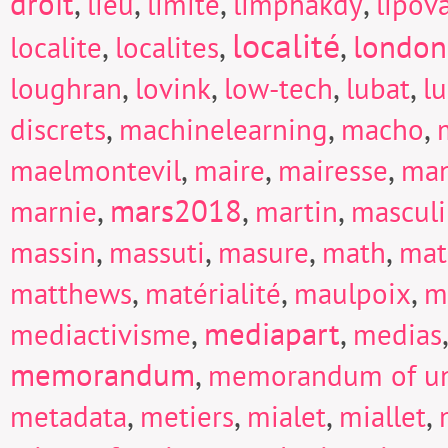
droit
,
,
,
,
lieu
limite
limphakdy
lipov
localité
,
,
,
london
localite
localites
,
,
,
,
loughran
lovink
low-tech
lubat
l
,
,
,
discrets
machinelearning
macho
,
,
,
maelmontevil
maire
mairesse
man
,
mars2018
,
,
marnie
martin
mascul
,
,
,
,
massin
massuti
masure
math
mat
,
,
,
matthews
matérialité
maulpoix
m
,
mediapart
,
mediactivisme
medias
memorandum
,
memorandum of un
,
,
,
,
metadata
metiers
mialet
miallet