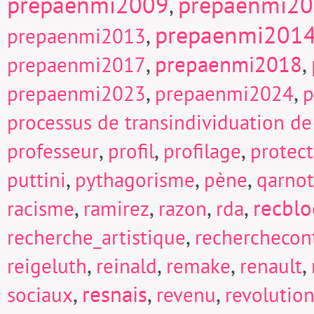
prepaenmi2009
prepaenmi2
,
prepaenmi201
,
prepaenmi2013
,
prepaenmi2018
,
prepaenmi2017
,
,
prepaenmi2023
prepaenmi2024
p
processus de transindividuation de
,
,
,
professeur
profil
profilage
protect
,
,
,
puttini
pythagorisme
pène
qarnot
,
,
,
,
recblo
racisme
ramirez
razon
rda
,
recherche_artistique
recherchecont
,
,
,
,
reigeluth
reinald
remake
renault
,
resnais
,
,
sociaux
revenu
revolutio