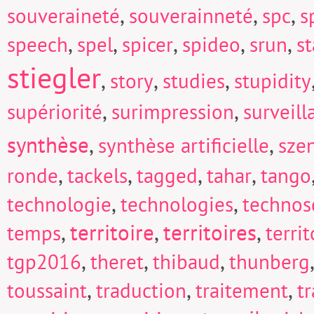
,
,
,
souveraineté
souverainneté
spc
s
,
,
,
,
,
speech
spel
spicer
spideo
srun
s
stiegler
,
,
,
story
studies
stupidity
,
,
supériorité
surimpression
surveill
synthèse
,
,
synthèse artificielle
sze
,
,
,
,
ronde
tackels
tagged
tahar
tango
,
,
technologie
technologies
technos
,
territoire
,
territoires
,
temps
territ
,
,
,
tgp2016
theret
thibaud
thunberg
,
,
,
toussaint
traduction
traitement
t