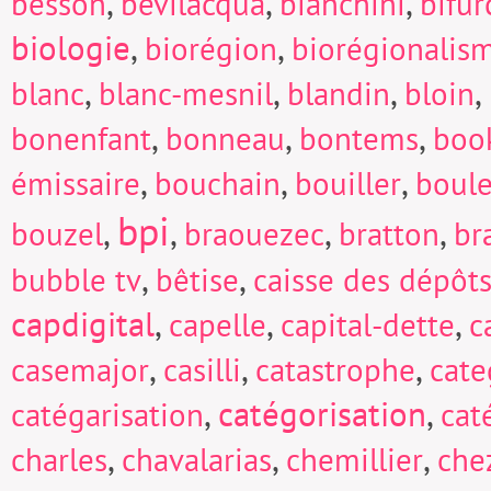
,
,
,
besson
bevilacqua
bianchini
bifur
biologie
,
,
biorégion
biorégionalis
,
,
,
,
blanc
blanc-mesnil
blandin
bloin
,
,
,
bonenfant
bonneau
bontems
boo
,
,
,
émissaire
bouchain
bouiller
boul
bpi
,
,
,
,
bouzel
braouezec
bratton
br
,
,
bubble tv
bêtise
caisse des dépôts
capdigital
,
,
,
capelle
capital-dette
c
,
,
,
casemajor
casilli
catastrophe
cate
,
catégorisation
,
catégarisation
cat
,
,
,
charles
chavalarias
chemillier
che