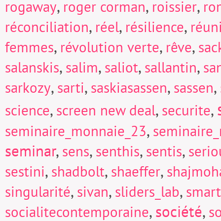
,
,
,
rogaway
roger corman
roissier
ro
,
,
,
réconciliation
réel
résilience
réun
,
,
,
femmes
révolution verte
rêve
sac
,
,
,
,
salanskis
salim
saliot
sallantin
sa
,
,
,
,
sarkozy
sarti
saskiasassen
sassen
,
,
,
science
screen new deal
securite
,
seminaire_monnaie_23
seminaire
seminar
,
,
,
,
sens
senthis
sentis
seri
,
,
,
sestini
shadbolt
shaeffer
shajmoh
,
,
,
singularité
sivan
sliders_lab
smart
,
société
,
socialitecontemporaine
so