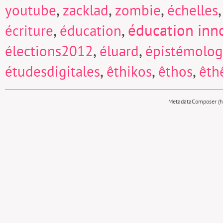
,
,
,
youtube
zacklad
zombie
échelles
,
,
éducation inn
écriture
éducation
,
,
élections2012
éluard
épistémolog
,
,
,
étudesdigitales
êthikos
êthos
êth
MetadataComposer (hy