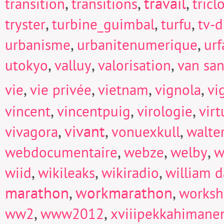
,
,
travail
,
transition
transitions
tricl
,
,
,
tryster
turbine_guimbal
turfu
tv-d
,
,
urbanisme
urbanitenumerique
urf
,
,
,
utokyo
valluy
valorisation
van san
,
,
,
,
vie
vie privée
vietnam
vignola
vi
,
,
,
vincent
vincentpuig
virologie
virt
,
vivant
,
,
vivagora
vonuexkull
walte
,
,
,
webdocumentaire
webze
welby
w
,
,
,
wiid
wikileaks
wikiradio
william d
marathon
,
workmarathon
,
works
,
,
ww2
www2012
xviiipekkahimane