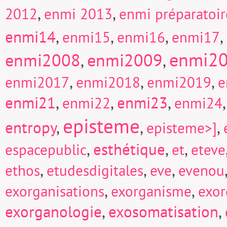
,
,
2012
enmi 2013
enmi préparatoi
enmi14
,
,
,
,
enmi15
enmi16
enmi17
enmi2
enmi2008
enmi2009
,
,
,
,
,
enmi2017
enmi2018
enmi2019
e
enmi21
,
,
enmi23
,
enmi22
enmi24
episteme
entropy
,
,
,
episteme>]
,
esthétique
,
,
espacepublic
et
eteve
,
,
,
ethos
etudesdigitales
eve
evenou
,
,
exorganisations
exorganisme
exor
exorganologie
,
exosomatisation
,