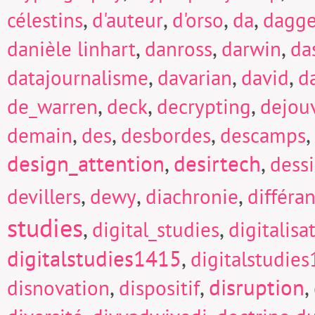
,
,
,
,
célestins
d'auteur
d'orso
da
dagge
,
,
,
danièle linhart
danross
darwin
da
,
,
,
datajournalisme
davarian
david
d
,
,
,
de_warren
deck
decrypting
dejou
,
,
,
,
demain
des
desbordes
descamps
design_attention
,
desirtech
,
dess
,
,
,
devillers
dewy
diachronie
différa
studies
,
,
digital_studies
digitalisa
digitalstudies1415
,
digitalstudie
,
,
disruption
,
disnovation
dispositif