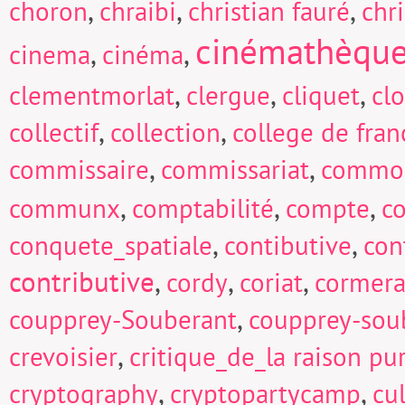
,
,
,
choron
chraibi
christian fauré
chri
cinémathèqu
,
,
cinema
cinéma
,
,
,
clementmorlat
clergue
cliquet
cl
,
,
collectif
collection
college de fran
,
,
commissaire
commissariat
commo
,
,
,
communx
comptabilité
compte
c
,
,
conquete_spatiale
contibutive
con
contributive
,
,
,
cordy
coriat
cormera
,
coupprey-Souberant
coupprey-sou
,
crevoisier
critique_de_la raison pu
,
,
cryptography
cryptopartycamp
cu