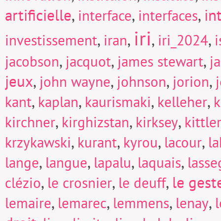
artificielle
,
,
,
in
interface
interfaces
iri
,
,
,
,
investissement
iran
iri_2024
i
,
,
,
jacobson
jacquot
james stewart
j
jeux
,
,
,
,
john wayne
johnson
jorion
,
,
,
,
kant
kaplan
kaurismaki
kelleher
k
,
,
,
kirchner
kirghizstan
kirksey
kittle
,
,
,
,
krzykawski
kurant
kyrou
lacour
la
,
,
,
,
lange
langue
lapalu
laquais
lasse
,
,
,
le gest
clézio
le crosnier
le deuff
,
,
,
,
lemaire
lemarec
lemmens
lenay