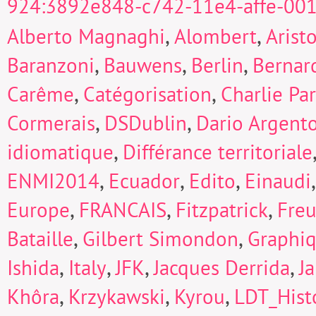
924:3892e848-c742-11e4-affe-00
,
,
Alberto Magnaghi
Alombert
Arist
,
,
,
Baranzoni
Bauwens
Berlin
Bernard
,
,
Carême
Catégorisation
Charlie Pa
,
,
Cormerais
DSDublin
Dario Argent
,
idiomatique
Différance territoriale
,
,
,
ENMI2014
Ecuador
Edito
Einaudi
,
,
,
Europe
FRANCAIS
Fitzpatrick
Fre
,
,
Bataille
Gilbert Simondon
Graphi
,
,
,
,
Ishida
Italy
JFK
Jacques Derrida
J
,
,
,
Khôra
Krzykawski
Kyrou
LDT_Hist