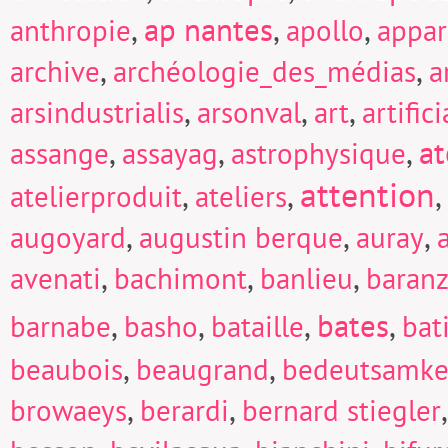
,
ap nantes
,
,
anthropie
apollo
appar
,
,
archive
archéologie_des_médias
a
,
,
,
arsindustrialis
arsonval
art
artific
,
,
,
at
assange
assayag
astrophysique
attention
,
,
,
atelierproduit
ateliers
,
,
,
augoyard
augustin berque
auray
,
,
,
avenati
bachimont
banlieu
baranz
,
,
,
bates
,
barnabe
basho
bataille
bat
,
,
beaubois
beaugrand
bedeutsamke
,
,
browaeys
berardi
bernard stiegler