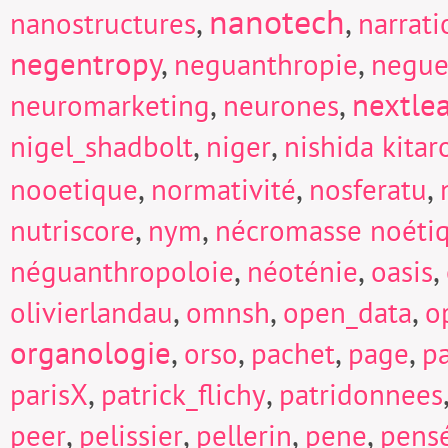
nanotech
,
,
nanostructures
narrati
negentropy
,
,
neguanthropie
negue
,
,
nextle
neuromarketing
neurones
,
,
nigel_shadbolt
niger
nishida kitar
,
,
,
nooetique
normativité
nosferatu
,
,
nutriscore
nym
nécromasse noéti
,
,
,
néguanthropoloie
néoténie
oasis
,
,
,
olivierlandau
omnsh
open_data
o
organologie
,
,
,
,
orso
pachet
page
p
,
,
parisX
patrick_flichy
patridonnees
,
,
,
,
peer
pelissier
pellerin
pene
pens