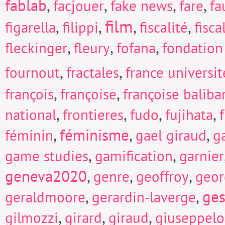
fablab
,
,
,
,
facjouer
fake news
fare
fa
film
,
,
,
,
figarella
filippi
fiscalité
fisc
,
,
,
fleckinger
fleury
fofana
fondation
,
,
fournout
fractales
france universi
,
,
françois
françoise
françoise baliba
,
,
,
,
national
frontieres
fudo
fujihata
f
,
féminisme
,
,
féminin
gael giraud
g
,
,
game studies
gamification
garnier
geneva2020
,
,
,
genre
geoffroy
geor
,
,
ges
geraldmoore
gerardin-laverge
,
,
,
gilmozzi
girard
giraud
giuseppel