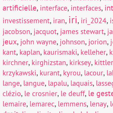
artificielle
,
,
,
in
interface
interfaces
iri
,
,
,
,
investissement
iran
iri_2024
i
,
,
,
jacobson
jacquot
james stewart
j
jeux
,
,
,
,
john wayne
johnson
jorion
,
,
,
,
kant
kaplan
kaurismaki
kelleher
k
,
,
,
kirchner
kirghizstan
kirksey
kittle
,
,
,
,
krzykawski
kurant
kyrou
lacour
la
,
,
,
,
lange
langue
lapalu
laquais
lasse
,
,
,
le gest
clézio
le crosnier
le deuff
,
,
,
,
lemaire
lemarec
lemmens
lenay