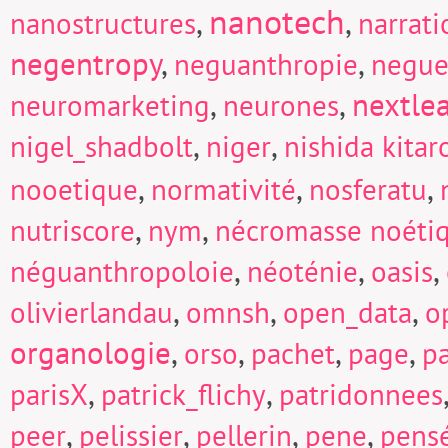
nanotech
,
,
nanostructures
narrati
negentropy
,
,
neguanthropie
negue
,
,
nextle
neuromarketing
neurones
,
,
nigel_shadbolt
niger
nishida kitar
,
,
,
nooetique
normativité
nosferatu
,
,
nutriscore
nym
nécromasse noéti
,
,
,
néguanthropoloie
néoténie
oasis
,
,
,
olivierlandau
omnsh
open_data
o
organologie
,
,
,
,
orso
pachet
page
p
,
,
parisX
patrick_flichy
patridonnees
,
,
,
,
peer
pelissier
pellerin
pene
pens