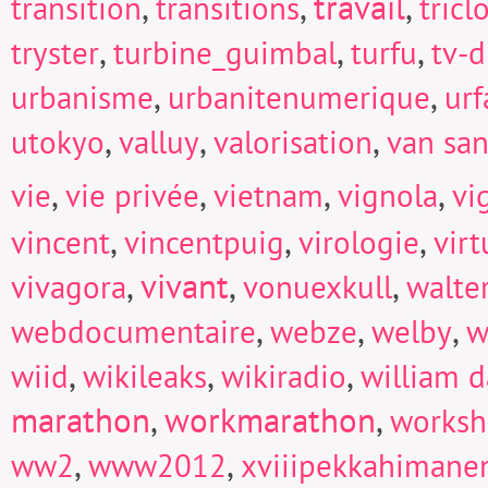
,
,
travail
,
transition
transitions
tricl
,
,
,
tryster
turbine_guimbal
turfu
tv-d
,
,
urbanisme
urbanitenumerique
urf
,
,
,
utokyo
valluy
valorisation
van san
,
,
,
,
vie
vie privée
vietnam
vignola
vi
,
,
,
vincent
vincentpuig
virologie
virt
,
vivant
,
,
vivagora
vonuexkull
walte
,
,
,
webdocumentaire
webze
welby
w
,
,
,
wiid
wikileaks
wikiradio
william d
marathon
,
workmarathon
,
works
,
,
ww2
www2012
xviiipekkahimane