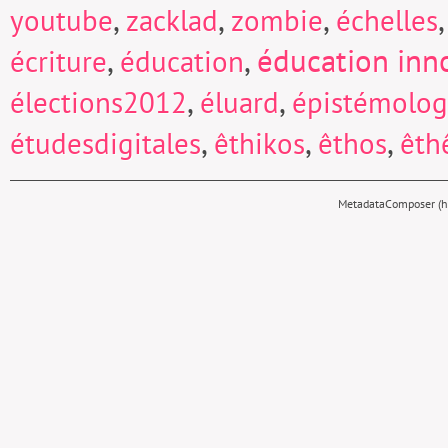
,
,
,
youtube
zacklad
zombie
échelles
,
,
éducation inn
écriture
éducation
,
,
élections2012
éluard
épistémolog
,
,
,
étudesdigitales
êthikos
êthos
êth
MetadataComposer (hy