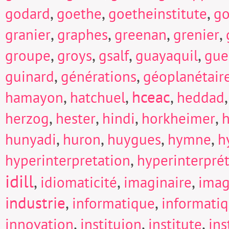
,
,
,
godard
goethe
goetheinstitute
go
,
,
,
,
granier
graphes
greenan
grenier
,
,
,
,
groupe
groys
gsalf
guayaquil
gue
,
,
guinard
générations
géoplanétair
,
,
hceac
,
hamayon
hatchuel
heddad
,
,
,
,
herzog
hester
hindi
horkheimer
h
,
,
,
,
hunyadi
huron
huygues
hymne
h
,
hyperinterpretation
hyperinterpré
idill
,
,
,
idiomaticité
imaginaire
imag
industrie
,
,
informatique
informati
,
,
,
innovation
instituion
institute
in