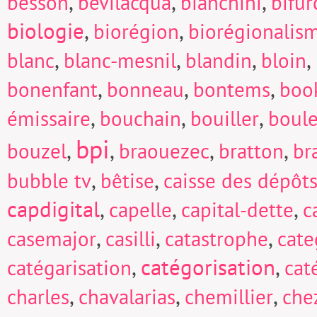
,
,
,
besson
bevilacqua
bianchini
bifur
biologie
,
,
biorégion
biorégionalis
,
,
,
,
blanc
blanc-mesnil
blandin
bloin
,
,
,
bonenfant
bonneau
bontems
boo
,
,
,
émissaire
bouchain
bouiller
boul
bpi
,
,
,
,
bouzel
braouezec
bratton
br
,
,
bubble tv
bêtise
caisse des dépôts
capdigital
,
,
,
capelle
capital-dette
c
,
,
,
casemajor
casilli
catastrophe
cate
,
catégorisation
,
catégarisation
cat
,
,
,
charles
chavalarias
chemillier
che