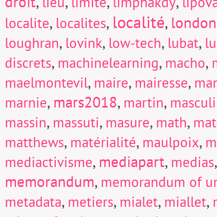
droit
,
,
,
,
lieu
limite
limphakdy
lipov
localité
,
,
,
london
localite
localites
,
,
,
,
loughran
lovink
low-tech
lubat
l
,
,
,
discrets
machinelearning
macho
,
,
,
maelmontevil
maire
mairesse
man
,
mars2018
,
,
marnie
martin
mascul
,
,
,
,
massin
massuti
masure
math
mat
,
,
,
matthews
matérialité
maulpoix
m
,
mediapart
,
mediactivisme
medias
memorandum
,
memorandum of un
,
,
,
,
metadata
metiers
mialet
miallet