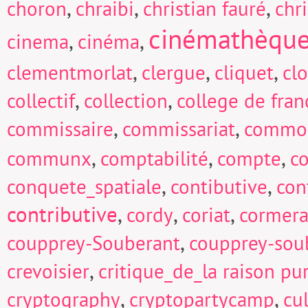
,
,
,
choron
chraibi
christian fauré
chri
cinémathèqu
,
,
cinema
cinéma
,
,
,
clementmorlat
clergue
cliquet
cl
,
,
collectif
collection
college de fran
,
,
commissaire
commissariat
commo
,
,
,
communx
comptabilité
compte
c
,
,
conquete_spatiale
contibutive
con
contributive
,
,
,
cordy
coriat
cormera
,
coupprey-Souberant
coupprey-sou
,
crevoisier
critique_de_la raison pu
,
,
cryptography
cryptopartycamp
cu