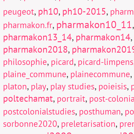
,
ph10
,
ph10-2015
,
peugeot
pharm
pharmakon10_11
,
pharmakon.fr
pharmakon13_14
,
pharmakon14
pharmakon2018
,
pharmakon201
,
,
philosophie
picard
picard-limpens
,
,
plaine_commune
plainecommune
,
,
,
,
platon
play
play studies
poieisis
poltechamat
,
,
portrait
post-colonia
,
,
postcolonialstudies
posthuman
po
,
,
sorbonne2020
preletarisation
pre