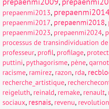
prepaenmi2009
prepaenmi2
,
prepaenmi201
,
prepaenmi2013
,
prepaenmi2018
,
prepaenmi2017
,
,
prepaenmi2023
prepaenmi2024
p
processus de transindividuation de
,
,
,
professeur
profil
profilage
protect
,
,
,
puttini
pythagorisme
pène
qarnot
,
,
,
,
recblo
racisme
ramirez
razon
rda
,
recherche_artistique
recherchecont
,
,
,
,
reigeluth
reinald
remake
renault
,
resnais
,
,
sociaux
revenu
revolutio