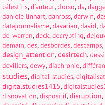
,
,
,
,
célestins
d'auteur
d'orso
da
dagge
,
,
,
danièle linhart
danross
darwin
da
,
,
,
datajournalisme
davarian
david
d
,
,
,
de_warren
deck
decrypting
dejou
,
,
,
,
demain
des
desbordes
descamps
design_attention
,
desirtech
,
dess
,
,
,
devillers
dewy
diachronie
différa
studies
,
,
digital_studies
digitalisa
digitalstudies1415
,
digitalstudie
,
,
disruption
,
disnovation
dispositif