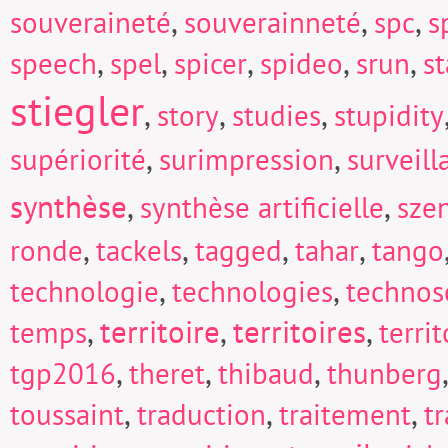
,
,
,
souveraineté
souverainneté
spc
s
,
,
,
,
,
speech
spel
spicer
spideo
srun
s
stiegler
,
,
,
story
studies
stupidity
,
,
supériorité
surimpression
surveill
synthèse
,
,
synthèse artificielle
sze
,
,
,
,
ronde
tackels
tagged
tahar
tango
,
,
technologie
technologies
technos
,
territoire
,
territoires
,
temps
territ
,
,
,
tgp2016
theret
thibaud
thunberg
,
,
,
toussaint
traduction
traitement
t