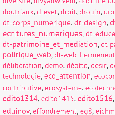
,
,
diversité
divyadwivedi
doctrine d
,
,
,
,
doutriaux
drevet
droit
drouin
dro
d
dt-corps_numerique
,
dt-design
,
ecritures_numeriques
,
dt-educa
dt-patrimoine_et_mediation
,
dt-p
politique_web
,
dt-web_hermeneut
,
,
,
,
délibération
démo
déotte
désir
d
,
eco_attention
,
technologie
ecocon
,
,
contributive
ecosysteme
ecotechn
edito1314
,
,
edito1516
edito1415
eduinov
,
,
,
effondrement
eg8
eich