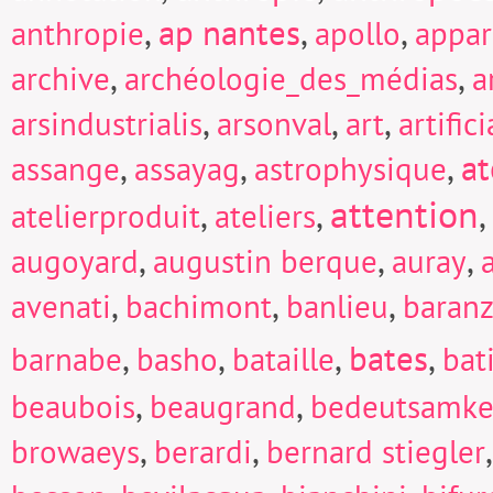
,
ap nantes
,
,
anthropie
apollo
appar
,
,
archive
archéologie_des_médias
a
,
,
,
arsindustrialis
arsonval
art
artific
,
,
,
at
assange
assayag
astrophysique
attention
,
,
,
atelierproduit
ateliers
,
,
,
augoyard
augustin berque
auray
,
,
,
avenati
bachimont
banlieu
baranz
,
,
,
bates
,
barnabe
basho
bataille
bat
,
,
beaubois
beaugrand
bedeutsamke
,
,
browaeys
berardi
bernard stiegler