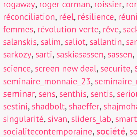
,
,
,
rogaway
roger corman
roissier
ro
,
,
,
réconciliation
réel
résilience
réun
,
,
,
femmes
révolution verte
rêve
sac
,
,
,
,
salanskis
salim
saliot
sallantin
sa
,
,
,
,
sarkozy
sarti
saskiasassen
sassen
,
,
,
science
screen new deal
securite
,
seminaire_monnaie_23
seminaire
seminar
,
,
,
,
sens
senthis
sentis
seri
,
,
,
sestini
shadbolt
shaeffer
shajmoh
,
,
,
singularité
sivan
sliders_lab
smart
,
société
,
socialitecontemporaine
so