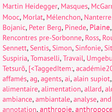
,
,
Martin Heidegger
Masques
McGarr
,
,
,
Mooc
Morlat
Mélenchon
Nanterre
,
,
,
Plaine
Bojanic
Peter Berg
Pinede
,
,
Rencontres pre-Sorbonne
Ross
Ro
,
,
,
,
Sennett
Sentis
Simon
Sinfonie
Si
,
,
,
Suspiria
Tomaselli
Travail
Umgeb
,
,
Tetsurō
[<TaggedItem:
académie2
,
,
,
,
affamés
ag
agents
ai
alain supiot
,
,
,
alimentaire
alimentation
allard
a
,
,
,
ambiance
ambiantale
analyse
and
,
anthropie
,
anthropoc
annotation