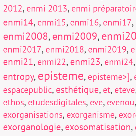
,
,
2012
enmi 2013
enmi préparatoi
enmi14
,
,
,
,
enmi15
enmi16
enmi17
enmi2
enmi2008
enmi2009
,
,
,
,
,
enmi2017
enmi2018
enmi2019
e
enmi21
,
,
enmi23
,
enmi22
enmi24
episteme
entropy
,
,
,
episteme>]
,
esthétique
,
,
espacepublic
et
eteve
,
,
,
ethos
etudesdigitales
eve
evenou
,
,
exorganisations
exorganisme
exor
exorganologie
,
exosomatisation
,