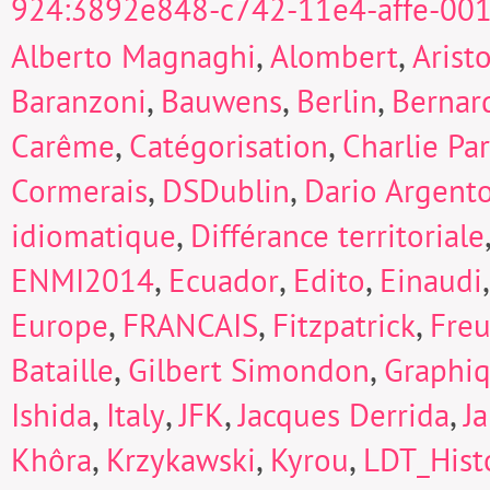
924:3892e848-c742-11e4-affe-00
,
,
Alberto Magnaghi
Alombert
Arist
,
,
,
Baranzoni
Bauwens
Berlin
Bernard
,
,
Carême
Catégorisation
Charlie Pa
,
,
Cormerais
DSDublin
Dario Argent
,
idiomatique
Différance territoriale
,
,
,
ENMI2014
Ecuador
Edito
Einaudi
,
,
,
Europe
FRANCAIS
Fitzpatrick
Fre
,
,
Bataille
Gilbert Simondon
Graphi
,
,
,
,
Ishida
Italy
JFK
Jacques Derrida
J
,
,
,
Khôra
Krzykawski
Kyrou
LDT_Hist