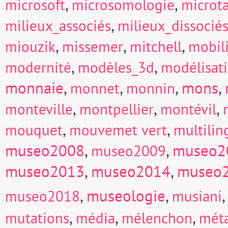
,
,
microsoft
microsomologie
microt
,
milieux_associés
milieux_dissocié
,
,
,
miouzik
missemer
mitchell
mobili
,
,
modernité
modèles_3d
modélisat
monnaie
,
,
,
mons
,
monnet
monnin
,
,
,
monteville
montpellier
montévil
,
,
mouquet
mouvemet vert
multili
museo2008
,
,
museo2
museo2009
museo2013
,
museo2014
,
museo
,
museologie
,
museo2018
musiani
,
,
,
mutations
média
mélenchon
mét