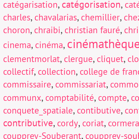
,
catégorisation
,
catégarisation
cat
,
,
,
charles
chavalarias
chemillier
che
,
,
,
choron
chraibi
christian fauré
chri
cinémathèqu
,
,
cinema
cinéma
,
,
,
clementmorlat
clergue
cliquet
cl
,
,
collectif
collection
college de fran
,
,
commissaire
commissariat
commo
,
,
,
communx
comptabilité
compte
c
,
,
conquete_spatiale
contibutive
con
contributive
,
,
,
cordy
coriat
cormera
,
coupprey-Souberant
coupprey-sou