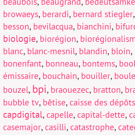
,
,
beaubois
beaugrand
bedeutsamke
,
,
browaeys
berardi
bernard stiegler
,
,
,
besson
bevilacqua
bianchini
bifur
biologie
,
,
biorégion
biorégionalis
,
,
,
,
blanc
blanc-mesnil
blandin
bloin
,
,
,
bonenfant
bonneau
bontems
boo
,
,
,
émissaire
bouchain
bouiller
boul
bpi
,
,
,
,
bouzel
braouezec
bratton
br
,
,
bubble tv
bêtise
caisse des dépôts
capdigital
,
,
,
capelle
capital-dette
c
,
,
,
casemajor
casilli
catastrophe
cate