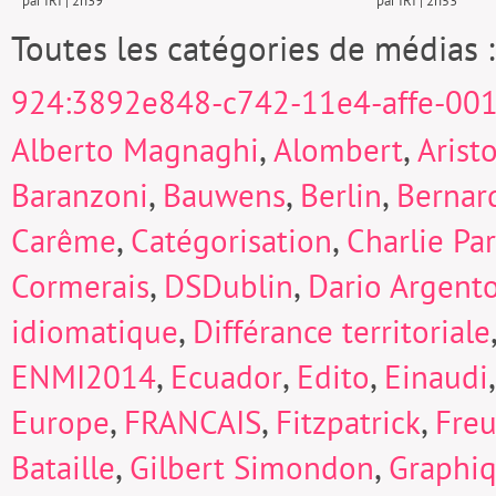
par IRI | 2h39
par IRI | 2h53
Toutes les catégories de médias 
924:3892e848-c742-11e4-affe-00
,
,
Alberto Magnaghi
Alombert
Arist
,
,
,
Baranzoni
Bauwens
Berlin
Bernard
,
,
Carême
Catégorisation
Charlie Pa
,
,
Cormerais
DSDublin
Dario Argent
,
idiomatique
Différance territoriale
,
,
,
ENMI2014
Ecuador
Edito
Einaudi
,
,
,
Europe
FRANCAIS
Fitzpatrick
Fre
,
,
Bataille
Gilbert Simondon
Graphi