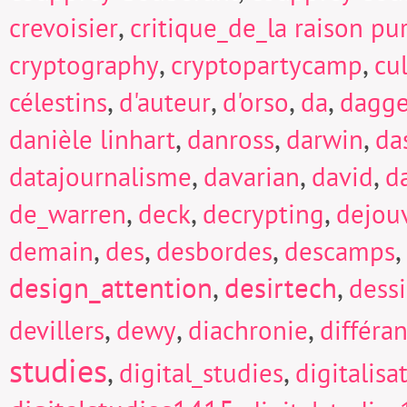
,
crevoisier
critique_de_la raison pu
,
,
cryptography
cryptopartycamp
cu
,
,
,
,
célestins
d'auteur
d'orso
da
dagge
,
,
,
danièle linhart
danross
darwin
da
,
,
,
datajournalisme
davarian
david
d
,
,
,
de_warren
deck
decrypting
dejou
,
,
,
,
demain
des
desbordes
descamps
design_attention
,
desirtech
,
dess
,
,
,
devillers
dewy
diachronie
différa
studies
,
,
digital_studies
digitalisa