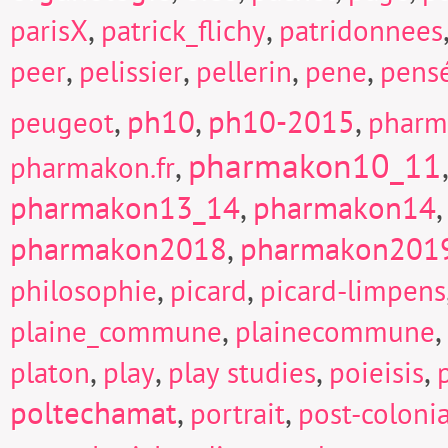
,
,
parisX
patrick_flichy
patridonnees
,
,
,
,
peer
pelissier
pellerin
pene
pens
,
ph10
,
ph10-2015
,
peugeot
pharm
pharmakon10_11
,
pharmakon.fr
pharmakon13_14
,
pharmakon14
pharmakon2018
,
pharmakon201
,
,
philosophie
picard
picard-limpens
,
,
plaine_commune
plainecommune
,
,
,
,
platon
play
play studies
poieisis
poltechamat
,
,
portrait
post-colonia