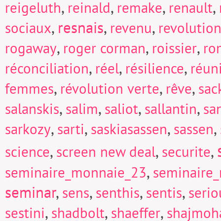
,
,
,
,
reigeluth
reinald
remake
renault
,
resnais
,
,
sociaux
revenu
revolutio
,
,
,
rogaway
roger corman
roissier
ro
,
,
,
réconciliation
réel
résilience
réun
,
,
,
femmes
révolution verte
rêve
sac
,
,
,
,
salanskis
salim
saliot
sallantin
sa
,
,
,
,
sarkozy
sarti
saskiasassen
sassen
,
,
,
science
screen new deal
securite
,
seminaire_monnaie_23
seminaire
seminar
,
,
,
,
sens
senthis
sentis
seri
,
,
,
sestini
shadbolt
shaeffer
shajmoh