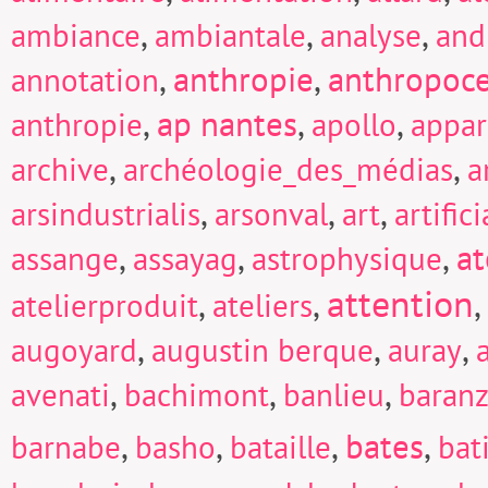
,
,
,
ambiance
ambiantale
analyse
and
,
anthropie
,
anthropoc
annotation
,
ap nantes
,
,
anthropie
apollo
appar
,
,
archive
archéologie_des_médias
a
,
,
,
arsindustrialis
arsonval
art
artific
,
,
,
at
assange
assayag
astrophysique
attention
,
,
,
atelierproduit
ateliers
,
,
,
augoyard
augustin berque
auray
,
,
,
avenati
bachimont
banlieu
baranz
,
,
,
bates
,
barnabe
basho
bataille
bat