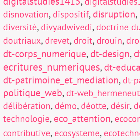
digitalstudies1415
,
digitalstudie
,
,
disruption
,
disnovation
dispositif
,
,
diversité
divyadwivedi
doctrine d
,
,
,
,
doutriaux
drevet
droit
drouin
dro
d
dt-corps_numerique
,
dt-design
,
ecritures_numeriques
,
dt-educa
dt-patrimoine_et_mediation
,
dt-p
politique_web
,
dt-web_hermeneut
,
,
,
,
délibération
démo
déotte
désir
d
,
eco_attention
,
technologie
ecocon
,
,
contributive
ecosysteme
ecotechn