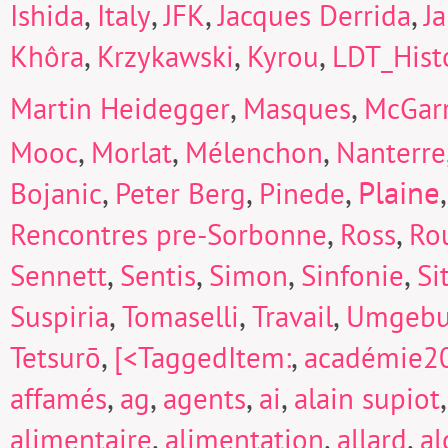
,
,
,
,
Ishida
Italy
JFK
Jacques Derrida
J
,
,
,
Khôra
Krzykawski
Kyrou
LDT_Hist
,
,
Martin Heidegger
Masques
McGarr
,
,
,
Mooc
Morlat
Mélenchon
Nanterre
,
,
,
Plaine
Bojanic
Peter Berg
Pinede
,
,
Rencontres pre-Sorbonne
Ross
Ro
,
,
,
,
Sennett
Sentis
Simon
Sinfonie
Si
,
,
,
Suspiria
Tomaselli
Travail
Umgeb
,
,
Tetsurō
[<TaggedItem:
académie2
,
,
,
,
affamés
ag
agents
ai
alain supiot
,
,
,
alimentaire
alimentation
allard
a