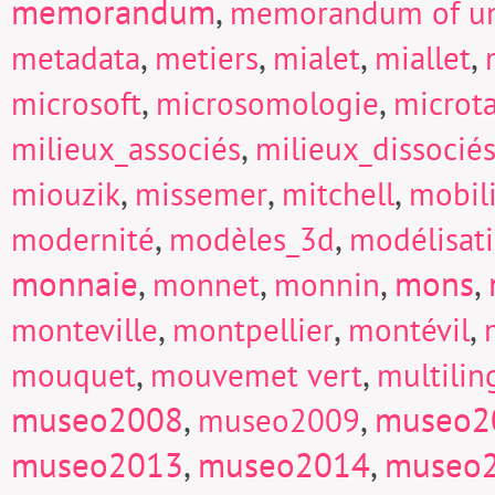
memorandum
,
memorandum of un
,
,
,
,
metadata
metiers
mialet
miallet
,
,
microsoft
microsomologie
microt
,
milieux_associés
milieux_dissocié
,
,
,
miouzik
missemer
mitchell
mobili
,
,
modernité
modèles_3d
modélisat
monnaie
,
,
,
mons
,
monnet
monnin
,
,
,
monteville
montpellier
montévil
,
,
mouquet
mouvemet vert
multili
museo2008
,
,
museo2
museo2009
museo2013
,
museo2014
,
museo