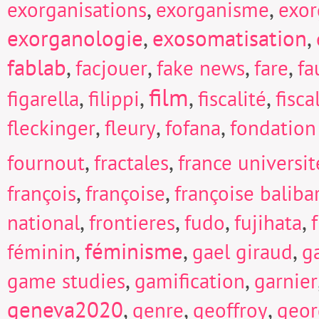
,
,
exorganisations
exorganisme
exor
exorganologie
,
exosomatisation
,
fablab
,
,
,
,
facjouer
fake news
fare
fa
film
,
,
,
,
figarella
filippi
fiscalité
fisc
,
,
,
fleckinger
fleury
fofana
fondation
,
,
fournout
fractales
france universi
,
,
françois
françoise
françoise baliba
,
,
,
,
national
frontieres
fudo
fujihata
f
,
féminisme
,
,
féminin
gael giraud
g
,
,
game studies
gamification
garnier
geneva2020
,
,
,
genre
geoffroy
geor