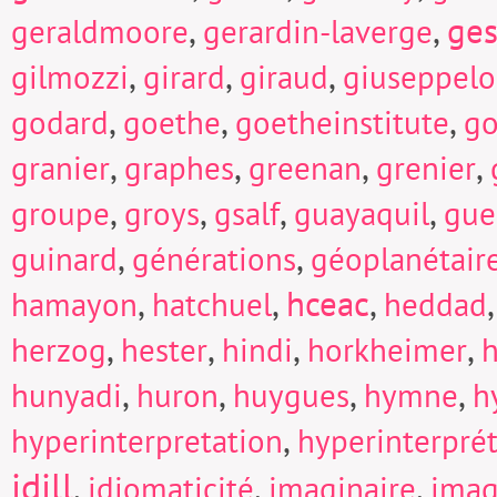
,
,
ges
geraldmoore
gerardin-laverge
,
,
,
gilmozzi
girard
giraud
giuseppel
,
,
,
godard
goethe
goetheinstitute
go
,
,
,
,
granier
graphes
greenan
grenier
,
,
,
,
groupe
groys
gsalf
guayaquil
gue
,
,
guinard
générations
géoplanétair
,
,
hceac
,
hamayon
hatchuel
heddad
,
,
,
,
herzog
hester
hindi
horkheimer
h
,
,
,
,
hunyadi
huron
huygues
hymne
h
,
hyperinterpretation
hyperinterpré
idill
,
,
,
idiomaticité
imaginaire
imag