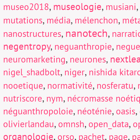
,
museologie
,
museo2018
musiani
,
,
,
mutations
média
mélenchon
mét
nanotech
,
,
nanostructures
narrati
negentropy
,
,
neguanthropie
negue
,
,
nextle
neuromarketing
neurones
,
,
nigel_shadbolt
niger
nishida kitar
,
,
,
nooetique
normativité
nosferatu
,
,
nutriscore
nym
nécromasse noéti
,
,
,
néguanthropoloie
néoténie
oasis
,
,
,
olivierlandau
omnsh
open_data
o
organologie
,
,
,
,
orso
pachet
page
p