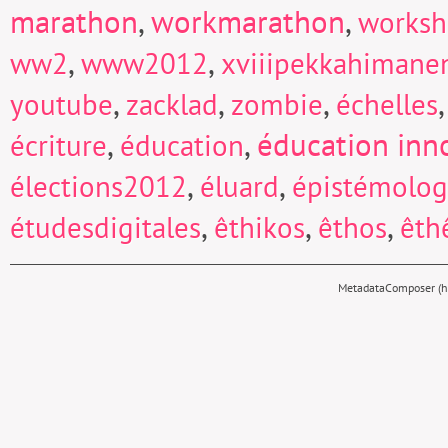
marathon
,
workmarathon
,
works
,
,
ww2
www2012
xviiipekkahimane
,
,
,
youtube
zacklad
zombie
échelles
,
,
éducation inn
écriture
éducation
,
,
élections2012
éluard
épistémolog
,
,
,
étudesdigitales
êthikos
êthos
êth
MetadataComposer (hy