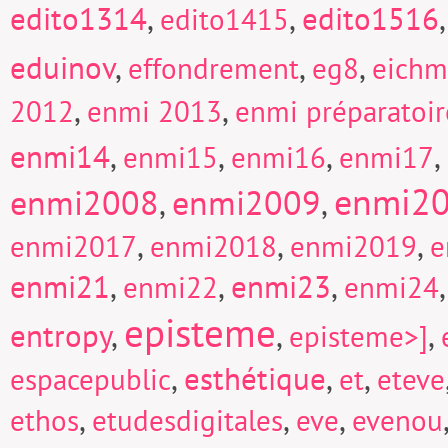
edito1314
,
,
edito1516
edito1415
eduinov
,
,
,
effondrement
eg8
eich
,
,
2012
enmi 2013
enmi préparatoi
enmi14
,
,
,
,
enmi15
enmi16
enmi17
enmi2
enmi2008
enmi2009
,
,
,
,
,
enmi2017
enmi2018
enmi2019
e
enmi21
,
,
enmi23
,
enmi22
enmi24
episteme
entropy
,
,
,
episteme>]
,
esthétique
,
,
espacepublic
et
eteve
,
,
,
ethos
etudesdigitales
eve
evenou