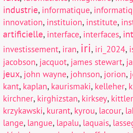
industrie
,
,
informatique
informati
,
,
,
innovation
instituion
institute
in
artificielle
,
,
,
in
interface
interfaces
iri
,
,
,
,
investissement
iran
iri_2024
i
,
,
,
jacobson
jacquot
james stewart
j
jeux
,
,
,
,
john wayne
johnson
jorion
,
,
,
,
kant
kaplan
kaurismaki
kelleher
k
,
,
,
kirchner
kirghizstan
kirksey
kittle
,
,
,
,
krzykawski
kurant
kyrou
lacour
la
,
,
,
,
lange
langue
lapalu
laquais
lasse