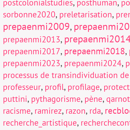
,
,
postcolonialstudies
posthuman
po
,
,
sorbonne2020
preletarisation
pre
prepaenmi2009
prepaenmi2
,
prepaenmi201
,
prepaenmi2013
,
prepaenmi2018
,
prepaenmi2017
,
,
prepaenmi2023
prepaenmi2024
p
processus de transindividuation de
,
,
,
professeur
profil
profilage
protect
,
,
,
puttini
pythagorisme
pène
qarnot
,
,
,
,
recblo
racisme
ramirez
razon
rda
,
recherche_artistique
recherchecont