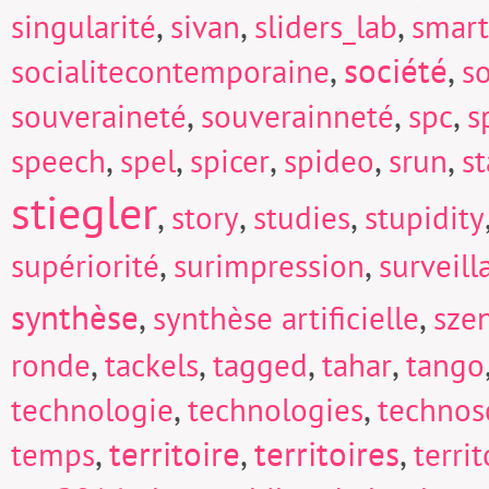
,
,
,
singularité
sivan
sliders_lab
smart
,
société
,
socialitecontemporaine
so
,
,
,
souveraineté
souverainneté
spc
s
,
,
,
,
,
speech
spel
spicer
spideo
srun
s
stiegler
,
,
,
story
studies
stupidity
,
,
supériorité
surimpression
surveill
synthèse
,
,
synthèse artificielle
sze
,
,
,
,
ronde
tackels
tagged
tahar
tango
,
,
technologie
technologies
technos
,
territoire
,
territoires
,
temps
territ