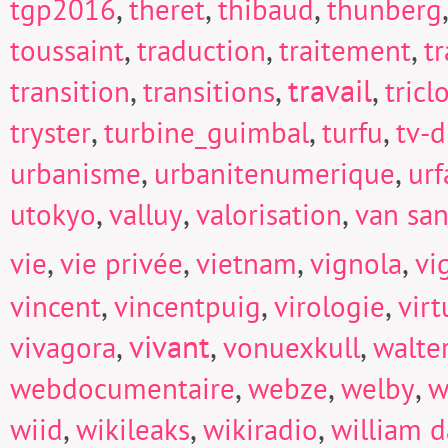
,
,
,
tgp2016
theret
thibaud
thunberg
,
,
,
toussaint
traduction
traitement
t
,
,
travail
,
transition
transitions
tricl
,
,
,
tryster
turbine_guimbal
turfu
tv-d
,
,
urbanisme
urbanitenumerique
urf
,
,
,
utokyo
valluy
valorisation
van san
,
,
,
,
vie
vie privée
vietnam
vignola
vi
,
,
,
vincent
vincentpuig
virologie
virt
,
vivant
,
,
vivagora
vonuexkull
walte
,
,
,
webdocumentaire
webze
welby
w
,
,
,
wiid
wikileaks
wikiradio
william d