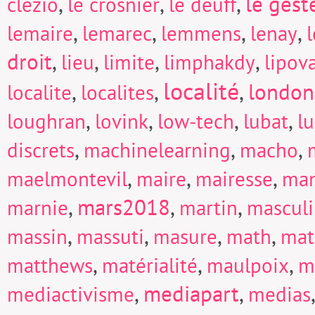
,
,
,
le gest
clézio
le crosnier
le deuff
,
,
,
,
lemaire
lemarec
lemmens
lenay
droit
,
,
,
,
lieu
limite
limphakdy
lipov
localité
,
,
,
london
localite
localites
,
,
,
,
loughran
lovink
low-tech
lubat
l
,
,
,
discrets
machinelearning
macho
,
,
,
maelmontevil
maire
mairesse
man
,
mars2018
,
,
marnie
martin
mascul
,
,
,
,
massin
massuti
masure
math
mat
,
,
,
matthews
matérialité
maulpoix
m
,
mediapart
,
mediactivisme
medias