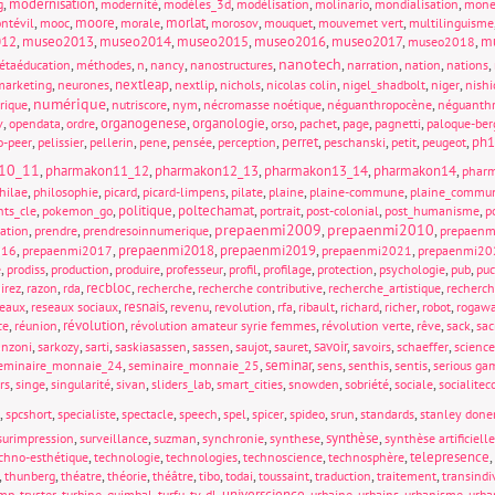
,
modernisation
,
,
,
,
,
,
g
modernité
modèles_3d
modélisation
molinario
mondialisation
mone
,
,
moore
,
,
morlat
,
,
,
,
ntévil
mooc
morale
morosov
mouquet
mouvemet vert
multilinguisme
012
,
museo2013
,
museo2014
,
museo2015
,
museo2016
,
museo2017
,
,
mu
museo2018
nanotech
,
,
,
,
,
,
,
,
,
étaéducation
méthodes
n
nancy
nanostructures
narration
nation
nations
,
,
nextleap
,
,
,
,
,
,
marketing
neurones
nextlip
nichols
nicolas colin
nigel_shadbolt
niger
nishi
numérique
,
,
,
,
,
,
rique
nutriscore
nym
nécromasse noétique
néguanthropocène
néguanthr
,
,
,
organogenese
,
organologie
,
,
,
,
,
v
opendata
ordre
orso
pachet
page
pagnetti
paloque-ber
,
,
,
,
,
,
perret
,
,
,
,
ph1
o-peer
pelissier
pellerin
pene
pensée
perception
peschanski
petit
peugeot
10_11
,
pharmakon11_12
,
pharmakon12_13
,
pharmakon13_14
,
pharmakon14
,
phar
,
,
,
,
,
,
,
hilae
philosophie
picard
picard-limpens
pilate
plaine
plaine-commune
plaine_commu
,
,
politique
,
poltechamat
,
,
,
,
nts_cle
pokemon_go
portrait
post-colonial
post_humanisme
p
prepaenmi2009
prepaenmi2010
,
,
,
,
,
sation
prendre
prendresoinnumerique
prepaen
,
,
prepaenmi2018
,
prepaenmi2019
,
,
016
prepaenmi2017
prepaenmi2021
prepaenmi20
,
,
,
,
,
,
,
,
,
,
e
prodiss
production
produire
professeur
profil
profilage
protection
psychologie
pub
pu
,
,
,
recbloc
,
,
,
,
irez
razon
rda
recherche
recherche contributive
recherche_artistique
recherch
,
,
resnais
,
,
,
,
,
,
,
,
seaux
reseaux sociaux
revenu
revolution
rfa
ribault
richard
richer
robot
rogaw
,
,
révolution
,
,
,
,
,
ce
réunion
révolution amateur syrie femmes
révolution verte
rêve
sack
sac
,
,
,
,
,
,
,
savoir
,
,
,
anzoni
sarkozy
sarti
saskiasassen
sassen
saujot
sauret
savoirs
schaeffer
science
,
,
seminar
,
,
,
,
eminaire_monnaie_24
seminaire_monnaie_25
sens
senthis
sentis
serious ga
,
,
,
,
,
,
,
,
,
rs
singe
singularité
sivan
sliders_lab
smart_cities
snowden
sobriété
sociale
socialite
,
,
,
,
,
,
,
,
,
,
spcshort
specialiste
spectacle
speech
spel
spicer
spideo
srun
standards
stanley done
,
,
,
,
,
synthèse
,
surimpression
surveillance
suzman
synchronie
synthese
synthèse artificielle
,
,
,
,
,
telepresence
,
chno-esthétique
technologie
technologies
technoscience
technosphère
,
,
,
,
,
,
,
,
,
,
thunberg
théatre
théorie
théâtre
tibo
todai
toussaint
traduction
traitement
transindi
,
,
,
,
,
universcience
,
,
,
,
ump
tryster
turbine_guimbal
turfu
tv-dl
urbaine
urbains
urbanisme
urba