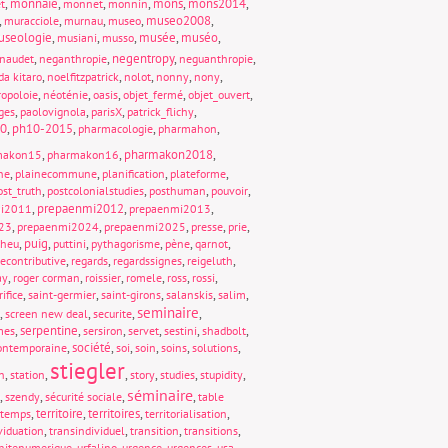
,
monnaie
,
,
,
mons
,
mons2014
,
t
monnet
monnin
,
,
,
,
museo2008
,
muracciole
murnau
museo
seologie
,
,
,
musée
,
muséo
,
musiani
musso
,
,
negentropy
,
,
naudet
neganthropie
neguanthropie
,
,
,
,
,
da kitaro
noelfitzpatrick
nolot
nonny
nony
,
,
,
,
,
opoloie
néoténie
oasis
objet_fermé
objet_ouvert
,
,
,
,
ges
paolovignola
parisX
patrick_flichy
0
,
ph10-2015
,
,
,
pharmacologie
pharmahon
,
,
pharmakon2018
,
makon15
pharmakon16
,
,
,
,
ne
plainecommune
planification
plateforme
,
,
,
,
ost_truth
postcolonialstudies
posthuman
pouvoir
,
prepaenmi2012
,
,
mi2011
prepaenmi2013
,
,
,
,
,
23
prepaenmi2024
prepaenmi2025
presse
prie
,
puig
,
,
,
,
,
cheu
puttini
pythagorisme
pène
qarnot
,
,
,
,
econtributive
regards
regardssignes
reigeluth
,
,
,
,
,
,
ay
roger corman
roissier
romele
ross
rossi
,
,
,
,
,
rifice
saint-germier
saint-girons
salanskis
salim
seminaire
,
,
,
,
screen new deal
securite
,
serpentine
,
,
,
,
,
mes
sersiron
servet
sestini
shadbolt
,
société
,
,
,
,
,
contemporaine
soi
soin
soins
solutions
stiegler
,
,
,
,
,
,
n
station
story
studies
stupidity
séminaire
,
,
,
,
szendy
sécurité sociale
table
,
territoire
,
territoires
,
,
temps
territorialisation
,
,
,
,
viduation
transindividuel
transition
transitions
,
,
,
,
,
nitenumerique
urfalino
urgence
urgences
usa