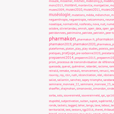
,
,
,
,
miouzik
missemer
mitchell
mobilizing.js
moddin
,
montevil
,
,
,
mons2015
monteville
montpellier
mo
,
museo2010
,
museo2011
,
museo2
museo2009
muséologie
,
,
,
,
mutations
média
mélenchon
m
,
,
,
neguenthropie
neguentropie
netcommons
neuro
,
,
,
,
,
nooetique
normativité
nosferatu
nova
nuit
nume
,
,
,
,
octobre
olivierlandau
omnsh
open_data
open_go
,
,
,
,
patridonnees
patrimoine
patriote
patriotin
peer-t
pharmakon
pharmakon
,
,
pharmakon.fr
pharmakon2019
,
pharmakon2020
,
,
pharmakos
p
,
,
,
,
,
plateformes
platon
play
play studies
poieisis
poi
pratjuge
,
,
,
pratiques
pre-sorbonne2020
preletari
prepaenmi2014
,
,
prepaenmi2015
prepaenmi2
,
prism
processus de transindividuation de référenc
,
,
,
,
,
quessada
queval
quéméner
rabardel
racisme
ram
,
,
,
,
,
reinald
remake
renault
renoncement
renucci
re
,
,
,
,
,
,
rouvroy
roy
rsln
rush
réconciliation
réel
résilien
,
,
,
,
saliot
sallantin
sanchez
sapey-triomphe
sarabar
,
,
seminaire_monnaie_22
seminaire_monnaie_23
s
,
,
,
,
shaeffer
shajmohan
simanowski
simondon
sinde
,
,
,
,
,
sorba
soto
souveraineté
souverainneté
spc
spc16
,
,
,
,
,
stupidité
subjectivation
sultan
supiot
supériorité
,
,
,
,
,
,
,
ronde
tackels
tagged
tahar
tango
taxe
teboul
te
,
,
,
,
,
territorialité
test
testons
tgp2016
theret
thibaud
travail
,
,
,
,
,
triclot
troncoso
truc
truly_smart_cities
tr