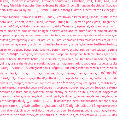
,
,
,
,
,
,
,
Design
Différance idiomatique
Différance territoriale
Disruption
Droit
EMAD
ENMI
ENM
,
,
,
,
,
,
,
Freud
Friedrich Nietzsche
Garcia
George Bataille
Gilbert Simondon
Graphique
Guayaqu
,
,
,
,
,
,
,
,
hôra
Krzykawski
Kyrou
LDT_Histoire
LSDP
Lindberg
Ludovic Duhem
Martin Heidegger
,
,
PH10
,
,
,
,
,
,
Plaine
,
nterre
Nishida Kitaro
PMN
Paris3
Petar Bojanic
Peter Berg
Pinede
Plat
,
,
,
,
,
,
,
,
Selouane
Sennett
Sentis
Simon
Sinfonie
Sitting Bull
Spectacle participatif
Stiegler
Sus
,
,
,
,
,
,
,
,
,
,
cadémie2014
addictions
ademe
adorno
afd
affamés
ag
agents
ai
alain supiot
algori
,
,
,
,
,
,
,
,
mato
ambiance
ambiantale
analyse
andrew keen
andrès
animé
annealombert
annot
,
,
,
,
,
,
,
appareil
apple
aquaviva-bosseur
architecture
archive
archéologie_des_médias
areva
a
atten
,
,
atelier
,
,
,
,
,
assayag
astrophysique
atelier LDT
atelier produit
atelierproduit
ateliers
s
,
,
,
,
,
,
,
,
,
autonomie
avenati
bachimont
banlieu
baranzoni
barberis
bardeau
barilleau
barlow
,
,
,
,
,
,
,
,
,
utsamkeit
begout
begus
belaid
benoit
benoît-browaeys
berardi
bernard stiegler
berni
,
biologie
,
,
,
,
,
,
,
rsité
biorégion
biorégionalisme
biosphere
biosphère
biotechnologies
blanc
b
,
,
bossiere
,
,
,
,
,
,
,
rdeaux
borne
botbol
bouc émissaire
bouchain
bouiller
bouleau
boulier
boulli
,
,
,
,
,
capdigital
,
,
bêtise
caisse des dépôts et consignations
cantor
capacitation
capelle
capit
,
categorisation2015
,
,
catégorisation
,
,
,
catégarisation
catégorisation contributive
chaix
c
cinémath
,
,
,
,
,
,
,
,
ristian fauré
christie
christina
chronique
chun
cinecast
cinema
cinéma
cnsad
,
,
,
,
,
,
,
colloque
,
co3
collapsologie
collectif
collection
college de france
collet
colluti
conférence
,
,
,
,
,
,
,
ptabilité
compte
confession
confiscation
conquete_spatiale
contibutive
,
,
,
,
,
,
createrr
,
rsani
cosmos
costech
coupprey-Souberant
coupprey-soubeyran
court-métrage
,
,
,
,
,
,
,
,
,
,
partycamp
culture
cunin
cyberféminisme
czerny
célestins
d'auteur
d'orso
da
daggett
d
,
,
,
,
,
,
,
,
,
datajournalisme
davarian
david
david lynch
davidberry
de warren
de_warren
deck
de
,
design
,
design_attention
,
desirtech
,
,
,
,
outte
dessimond
deterritorialisation
detienne
devi
digitalstudies
,
,
digitalstudies1213
,
digitalstudies1415
,
digitalisation
digitalstudies
,
,
,
,
,
,
,
,
,
ation
diversité
divyadwivedi
doctrine du choc
donnée
données
doulis
doutriaux
drevet
conomie_contribution
dt-ecritures_numeriques
,
,
dt-education
,
,
dt-
dt-episteme