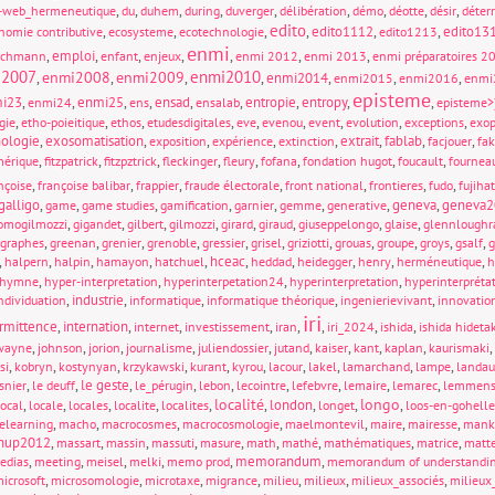
,
,
,
,
,
,
,
,
,
-web_hermeneutique
du
duhem
during
duverger
délibération
démo
déotte
désir
déterr
edito
,
,
,
,
edito1112
,
,
edito13
nomie contributive
ecosysteme
ecotechnologie
edito1213
enmi
,
emploi
,
,
,
,
,
,
ichmann
enfant
enjeux
enmi 2012
enmi 2013
enmi préparatoires 2
i2007
enmi2010
enmi2008
enmi2009
,
,
,
,
enmi2014
,
,
,
enmi2015
enmi2016
enmi
episteme
i23
,
,
enmi25
,
,
ensad
,
,
entropie
,
entropy
,
,
enmi24
ens
ensalab
episteme>
,
,
,
,
,
,
,
,
,
gie
etho-poieitique
ethos
etudesdigitales
eve
evenou
event
evolution
exceptions
exop
ologie
,
exosomatisation
,
,
,
,
extrait
,
fablab
,
,
exposition
expérience
extinction
facjouer
fa
,
,
,
,
,
,
,
,
mérique
fitzpatrick
fitzpztrick
fleckinger
fleury
fofana
fondation hugot
foucault
fournea
,
,
,
,
,
,
,
nçoise
françoise balibar
frappier
fraude électorale
front national
frontieres
fudo
fujiha
galligo
,
,
,
,
,
,
,
geneva
,
geneva2
game
game studies
gamification
garnier
gemme
generative
,
,
,
,
,
,
,
,
omogilmozzi
gigandet
gilbert
gilmozzi
girard
giraud
giuseppelongo
glaise
glennloughr
,
,
,
,
,
,
,
,
,
,
,
graphes
greenan
grenier
grenoble
gressier
grisel
griziotti
grouas
groupe
groys
gsalf
g
,
,
,
,
,
hceac
,
,
,
,
,
halpern
halpin
hamayon
hatchuel
heddad
heidegger
henry
herméneutique
h
,
,
,
,
hymne
hyper-interpretation
hyperinterpetation24
hyperinterpretation
hyperinterpréta
,
industrie
,
,
,
,
ndividuation
informatique
informatique théorique
ingenierievivant
innovatio
iri
ermittence
,
internation
,
,
,
,
,
,
,
internet
investissement
iran
iri_2024
ishida
ishida hideta
,
,
,
,
,
,
,
,
,
,
wayne
johnson
jorion
journalisme
juliendossier
jutand
kaiser
kant
kaplan
kaurismaki
,
,
,
,
,
,
,
,
,
,
si
kobryn
kostynyan
krzykawski
kurant
kyrou
lacour
lakel
lamarchand
lampe
landau
,
,
le geste
,
,
,
,
,
,
,
snier
le deuff
le_pérugin
lebon
lecointre
lefebvre
lemaire
lemarec
lemmen
localité
longo
,
,
,
,
,
,
london
,
,
,
local
locale
locales
localite
localites
longet
loos-en-gohelle
,
,
,
,
,
,
,
elearning
macho
macrocosmes
macrocosmologie
maelmontevil
maire
mairesse
mank
hup2012
,
,
,
,
,
,
,
,
,
massart
massin
massuti
masure
math
mathé
mathématiques
matrice
matt
,
,
,
,
,
memorandum
,
edias
meeting
meisel
melki
memo prod
memorandum of understandi
,
,
,
,
,
,
,
icrosoft
microsomologie
microtaxe
migrance
milieu
milieux
milieux_associés
milieux_