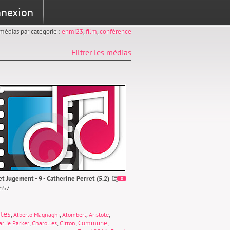
nexion
s médias par catégorie :
enmi23
,
film
,
conférence
Filtrer les médias
et Jugement - 9 - Catherine Perret (5.2)
0
0h57
tes
,
,
,
,
Alberto Magnaghi
Alombert
Aristote
,
,
,
Commune
,
rlie Parker
Charolles
Citton