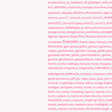
,
dt-politique_web
,
dt-patrimoine_et_médiation
dt
eco_attention
,
,
,
,
ecocontrib
ecologie
economie
eco
,
,
eduinov
,
,
,
education
educpop
effondrement
eg8
e
enm
,
,
,
,
,
enmi16
enmi17
enmi18
enmi19
enmi20
enmi2021
,
,
enmi21
,
,
enm
enmi2025prep
enmi22
,
esthétique
,
,
,
espacepublic
et
eteve
ethnomusicolo
,
,
exorgan
exorganismes
exorganismes_planétaires
film
,
,
,
,
,
figamat
figarella
filippi
fiscalité
fiscalité nu
francetv
,
,
,
,
numérique
franck capra
françois
fra
féminisme
,
,
,
,
,
gael giraud
gafam
gaillard
galleries
,
,
,
geste
,
roegen
geraldmoore
gerardin-laverge
giac
,
,
,
,
gonzalez-foerster
gosset
grammatisation
granier
,
,
,
,
guinard
générations
géoplanétaires
habit
habitat
,
,
,
,
,
human
humus noétique
hunyadi
huron
huygues
,
,
,
indexation
,
idiomaticité
imaginaire
imaginaires
i
intelligence artificielle
,
,
,
int
interface
interfaces
,
,
,
,
jeux
,
jamet-pinkiewicz
jeff
jeu video
jeune
john 
,
,
,
,
,
kirchner
kirghizstan
kirksey
kittler
kludge
kobeis
,
,
,
,
,
lassègue
lasvignes
lavelle
le bon
le clézio
le cro
droit
,
,
,
,
,
,
,
lieu
limite
limphakdy
lipovac
lipuma
llm
,
,
,
,
lynch
lyotard
m
machine à états discrets
machin
mars2018
,
,
,
mash up 2012
,
mas
martin
masculin
,
,
,
mediapart
,
media
mediactivism
mediactivisme
m
,
,
,
microcosmologie
,
mialet
miallet
microcosmes
m