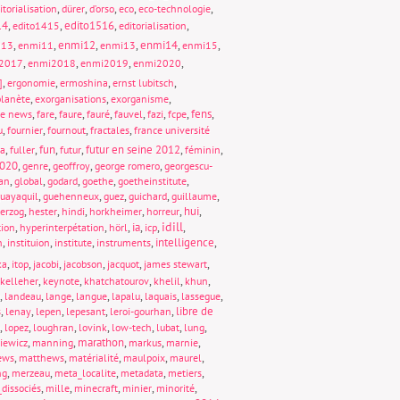
,
,
,
,
,
itorialisation
dürer
d’orso
eco
eco-technologie
14
,
,
edito1516
,
,
edito1415
editorialisation
,
,
enmi12
,
,
enmi14
,
,
013
enmi11
enmi13
enmi15
,
,
,
,
2017
enmi2018
enmi2019
enmi2020
,
,
,
,
]
ergonomie
ermoshina
ernst lubitsch
,
,
,
lanète
exorganisations
exorganisme
,
,
,
,
,
,
,
fens
,
ke news
fare
faure
fauré
fauvel
fazi
fcpe
,
,
,
,
u
fournier
fournout
fractales
france université
,
,
fun
,
,
futur en seine 2012
,
,
ta
fuller
futur
féminin
020
,
,
,
,
genre
geoffroy
george romero
georgescu-
,
,
,
,
,
an
global
godard
goethe
goetheinstitute
,
,
,
,
,
uayaquil
guehenneux
guez
guichard
guillaume
,
,
,
,
,
hui
,
erzog
hester
hindi
horkheimer
horreur
idill
,
,
,
ia
,
,
,
tion
hyperinterpétation
hörl
icp
,
,
,
,
intelligence
,
n
instituion
institute
instruments
,
,
,
,
,
,
ka
itop
jacobi
jacobson
jacquot
james stewart
,
,
,
,
,
kelleher
keynote
khatchatourov
khelil
khun
,
,
,
,
,
,
,
landeau
lange
langue
lapalu
laquais
lassegue
,
,
,
,
,
libre de
s
lenay
lepen
lepesant
leroi-gourhan
,
,
,
,
,
,
,
lopez
loughran
lovink
low-tech
lubat
lung
,
,
marathon
,
,
,
iewicz
manning
markus
marnie
,
,
,
,
,
ews
matthews
matérialité
maulpoix
maurel
,
,
,
,
,
ng
merzeau
meta_localite
metadata
metiers
,
,
,
,
,
dissociés
mille
minecraft
minier
minorité