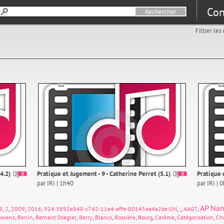
Con
Filtrer le
4.2)
Pratique et Jugement - 9 - Catherine Perret (5.1)
Pratique 
0
0
par IRI | 1h40
par IRI | 
AP Nan
,
,
,
,
,
,
,
9
2
2009
2016
924:3892e848-c742-11e4-affe-00145ea4a2be:UN
;
AAGT
,
,
,
,
,
,
,
,
,
uwens
Berlin
Bernard Stiegler
Berry
Blancs
Bossière
Bourg
Carême
Catégorisation
Cha