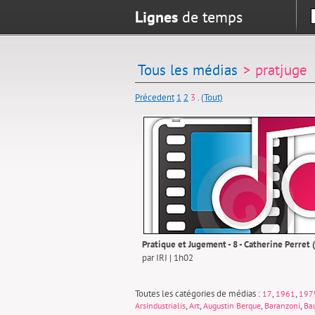
Lignes
de temps
Tous les médias
> pratjuge
Précedent
1
2
3
.
(Tout)
Pratique et Jugement - 8 - Catherine Perret (
par IRI | 1h02
Toutes les catégories de médias :
,
,
17
1961
197
,
,
,
,
Arsindustrialis
Art
Augustin Berque
Baranzoni
Ba