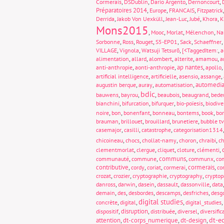
,
,
,
,
Cormerais
DSDublin
Dario Argento
Dernoncourt
Préparatoires 2014
,
,
,
Europe
FRANCAIS
Fitzpatrick
,
,
,
,
,
Derrida
Jakob Von Uexküll
Jean-Luc
Jubé
Khora
K
Mons2015
,
,
,
,
Mooc
Morlat
Mélenchon
Na
,
,
,
,
,
,
Sorbonne
Ross
Rouget
S5-EP01
Sack
Schaeffner
,
,
,
,
VILLAGE
Vignola
Watsuji Tetsurō
[<TaggedItem:
a
,
,
,
,
,
alimentation
allard
alombert
alterite
amamou
a
,
,
ap nantes
,
,
anti-anthropie
aonti-anthropie
apollo
,
,
,
,
artificial intelligence
artificielle
asensio
assange
,
,
,
automedia
augustin berque
auray
automatisation
bdic
,
,
,
,
,
bauwens
bayrou
beaubois
beaugrand
bede
,
,
,
,
bianchini
bifurcation
bifurquer
bio-poïesis
biodive
,
,
,
,
,
,
noire
bon
bonenfant
bonneau
bontems
book
bo
,
,
,
,
brauman
brillouet
brouillard
brunetiere
bubble tv
,
,
,
casemajor
casilli
catastrophe
categorisation1314
,
,
,
,
,
chicoineau
chocs
chollat-namy
choron
chraibi
ch
,
,
,
,
,
clementmorlat
clergue
cliquet
cloture
clémenti
,
,
communs
,
,
communauté
commune
communx
com
contributive
,
,
,
,
cormerais
,
cordy
coriat
cormerai
co
,
,
,
,
crozat
crozier
cryptographie
cryptography
crypto
,
,
,
,
,
danross
darwin
dasein
dassault
dassonville
data
,
,
,
,
,
demain
des
desbordes
descamps
desfriches
desg
digital studies
,
,
,
,
concrète
digital
digital_studies
,
disruption
,
,
,
dispositif
distribuée
diversel
diversific
dt-e
attention
,
dt-corps_numerique
,
dt-design
,