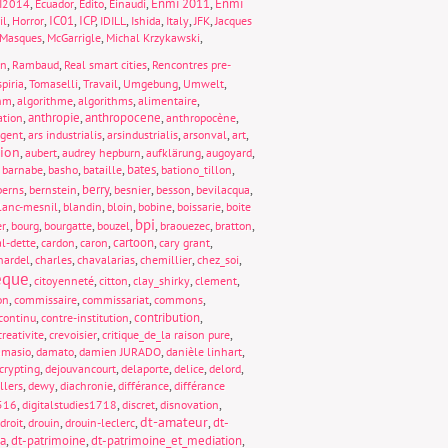
,
,
,
,
Enmi 2011
,
Enmi
I2014
Ecuador
Edito
Einaudi
,
,
IC01
,
ICP
,
,
,
,
,
il
Horror
IDILL
Ishida
Italy
JFK
Jacques
,
,
,
Masques
McGarrigle
Michal Krzykawski
,
,
,
on
Rambaud
Real smart cities
Rencontres pre-
,
,
,
,
,
piria
Tomaselli
Travail
Umgebung
Umwelt
,
,
,
,
thm
algorithme
algorithms
alimentaire
,
anthropie
,
anthropocene
,
,
ation
anthropocène
,
,
,
,
,
rgent
ars industrialis
arsindustrialis
arsonval
art
tion
,
,
,
,
,
aubert
audrey hepburn
aufklärung
augoyard
,
,
,
,
bates
,
,
barnabe
basho
bataille
bationo_tillon
,
,
berry
,
,
,
,
berns
bernstein
besnier
besson
bevilacqua
,
,
,
,
,
lanc-mesnil
blandin
bloin
bobine
boissarie
boite
bpi
,
,
,
,
,
,
,
er
bourg
bourgatte
bouzel
braouezec
bratton
,
,
,
cartoon
,
,
al-dette
cardon
caron
cary grant
,
,
,
,
,
hardel
charles
chavalarias
chemillier
chez_soi
èque
,
,
,
,
,
citoyenneté
citton
clay_shirky
clement
,
,
,
,
on
commissaire
commissariat
commons
,
,
contribution
,
continu
contre-institution
,
,
,
creativite
crevoisier
critique_de_la raison pure
,
,
,
,
amasio
damato
damien JURADO
danièle linhart
,
,
,
,
,
crypting
dejouvancourt
delaporte
delice
delord
,
,
,
,
llers
dewy
diachronie
différance
différance
,
,
,
,
1516
digitalstudies1718
discret
disnovation
dt-amateur
,
,
,
,
dt-
droit
drouin
drouin-leclerc
ia
,
dt-patrimoine
,
dt-patrimoine_et_mediation
,