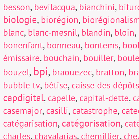
,
,
,
besson
bevilacqua
bianchini
bifur
biologie
,
,
biorégion
biorégionalis
,
,
,
,
blanc
blanc-mesnil
blandin
bloin
,
,
,
bonenfant
bonneau
bontems
boo
,
,
,
émissaire
bouchain
bouiller
boul
bpi
,
,
,
,
bouzel
braouezec
bratton
br
,
,
bubble tv
bêtise
caisse des dépôts
capdigital
,
,
,
capelle
capital-dette
c
,
,
,
casemajor
casilli
catastrophe
cate
,
catégorisation
,
catégarisation
cat
,
,
,
charles
chavalarias
chemillier
che