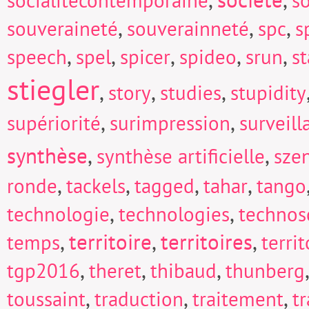
socialitecontemporaine
so
,
,
,
souveraineté
souverainneté
spc
s
,
,
,
,
,
speech
spel
spicer
spideo
srun
s
stiegler
,
,
,
story
studies
stupidity
,
,
supériorité
surimpression
surveill
synthèse
,
,
synthèse artificielle
sze
,
,
,
,
ronde
tackels
tagged
tahar
tango
,
,
technologie
technologies
technos
,
territoire
,
territoires
,
temps
territ
,
,
,
tgp2016
theret
thibaud
thunberg
,
,
,
toussaint
traduction
traitement
t