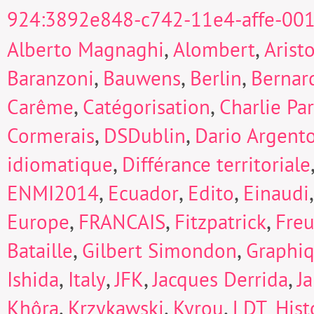
924:3892e848-c742-11e4-affe-00
,
,
Alberto Magnaghi
Alombert
Arist
,
,
,
Baranzoni
Bauwens
Berlin
Bernard
,
,
Carême
Catégorisation
Charlie Pa
,
,
Cormerais
DSDublin
Dario Argent
,
idiomatique
Différance territoriale
,
,
,
ENMI2014
Ecuador
Edito
Einaudi
,
,
,
Europe
FRANCAIS
Fitzpatrick
Fre
,
,
Bataille
Gilbert Simondon
Graphi
,
,
,
,
Ishida
Italy
JFK
Jacques Derrida
J
,
,
,
Khôra
Krzykawski
Kyrou
LDT_Hist