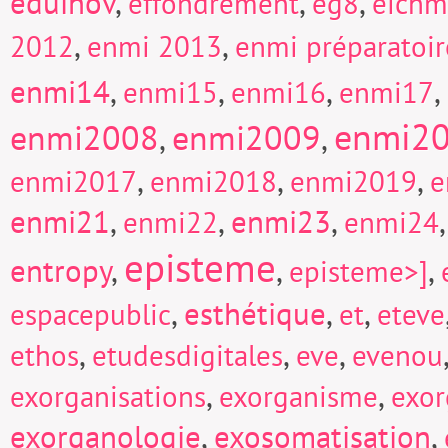
eduinov
,
,
,
effondrement
eg8
eich
,
,
2012
enmi 2013
enmi préparatoi
enmi14
,
,
,
,
enmi15
enmi16
enmi17
enmi2
enmi2008
enmi2009
,
,
,
,
,
enmi2017
enmi2018
enmi2019
e
enmi21
,
,
enmi23
,
enmi22
enmi24
episteme
entropy
,
,
,
episteme>]
,
esthétique
,
,
espacepublic
et
eteve
,
,
,
ethos
etudesdigitales
eve
evenou
,
,
exorganisations
exorganisme
exor
exorganologie
,
exosomatisation
,