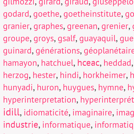
,
,
,
gilmozzi
girard
giraud
giuseppel
,
,
,
godard
goethe
goetheinstitute
go
,
,
,
,
granier
graphes
greenan
grenier
,
,
,
,
groupe
groys
gsalf
guayaquil
gue
,
,
guinard
générations
géoplanétair
,
,
hceac
,
hamayon
hatchuel
heddad
,
,
,
,
herzog
hester
hindi
horkheimer
h
,
,
,
,
hunyadi
huron
huygues
hymne
h
,
hyperinterpretation
hyperinterpré
idill
,
,
,
idiomaticité
imaginaire
imag
industrie
,
,
informatique
informati