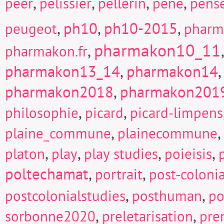
,
,
,
,
peer
pelissier
pellerin
pene
pens
,
ph10
,
ph10-2015
,
peugeot
pharm
pharmakon10_11
,
pharmakon.fr
pharmakon13_14
,
pharmakon14
pharmakon2018
,
pharmakon201
,
,
philosophie
picard
picard-limpens
,
,
plaine_commune
plainecommune
,
,
,
,
platon
play
play studies
poieisis
poltechamat
,
,
portrait
post-colonia
,
,
postcolonialstudies
posthuman
po
,
,
sorbonne2020
preletarisation
pre