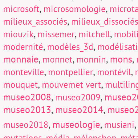
,
,
microsoft
microsomologie
microt
,
milieux_associés
milieux_dissocié
,
,
,
miouzik
missemer
mitchell
mobili
,
,
modernité
modèles_3d
modélisat
monnaie
,
,
,
mons
,
monnet
monnin
,
,
,
monteville
montpellier
montévil
,
,
mouquet
mouvemet vert
multili
museo2008
,
,
museo2
museo2009
museo2013
,
museo2014
,
museo
,
museologie
,
museo2018
musiani
,
,
,
mutations
média
mélenchon
mét