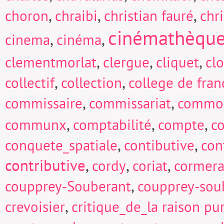
,
,
,
choron
chraibi
christian fauré
chri
cinémathèqu
,
,
cinema
cinéma
,
,
,
clementmorlat
clergue
cliquet
cl
,
,
collectif
collection
college de fran
,
,
commissaire
commissariat
commo
,
,
,
communx
comptabilité
compte
c
,
,
conquete_spatiale
contibutive
con
contributive
,
,
,
cordy
coriat
cormera
,
coupprey-Souberant
coupprey-sou
,
crevoisier
critique_de_la raison pu