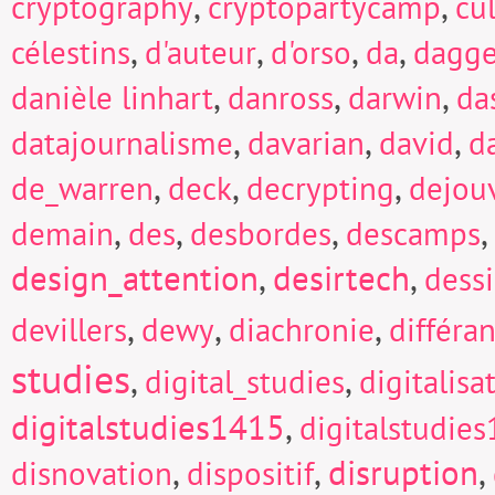
,
,
cryptography
cryptopartycamp
cu
,
,
,
,
célestins
d'auteur
d'orso
da
dagge
,
,
,
danièle linhart
danross
darwin
da
,
,
,
datajournalisme
davarian
david
d
,
,
,
de_warren
deck
decrypting
dejou
,
,
,
,
demain
des
desbordes
descamps
design_attention
,
desirtech
,
dess
,
,
,
devillers
dewy
diachronie
différa
studies
,
,
digital_studies
digitalisa
digitalstudies1415
,
digitalstudie
,
,
disruption
,
disnovation
dispositif