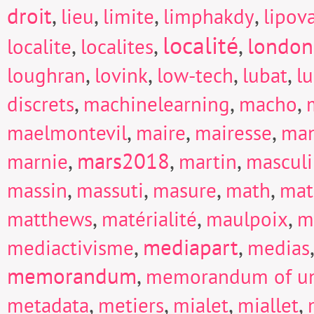
droit
,
,
,
,
lieu
limite
limphakdy
lipov
localité
,
,
,
london
localite
localites
,
,
,
,
loughran
lovink
low-tech
lubat
l
,
,
,
discrets
machinelearning
macho
,
,
,
maelmontevil
maire
mairesse
man
,
mars2018
,
,
marnie
martin
mascul
,
,
,
,
massin
massuti
masure
math
mat
,
,
,
matthews
matérialité
maulpoix
m
,
mediapart
,
mediactivisme
medias
memorandum
,
memorandum of un
,
,
,
,
metadata
metiers
mialet
miallet