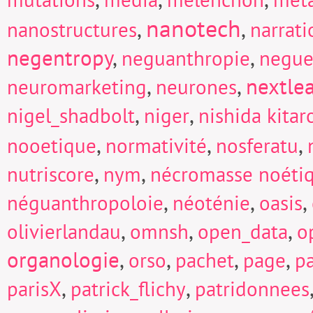
nanotech
,
,
nanostructures
narrati
negentropy
,
,
neguanthropie
negue
,
,
nextle
neuromarketing
neurones
,
,
nigel_shadbolt
niger
nishida kitar
,
,
,
nooetique
normativité
nosferatu
,
,
nutriscore
nym
nécromasse noéti
,
,
,
néguanthropoloie
néoténie
oasis
,
,
,
olivierlandau
omnsh
open_data
o
organologie
,
,
,
,
orso
pachet
page
p
,
,
parisX
patrick_flichy
patridonnees