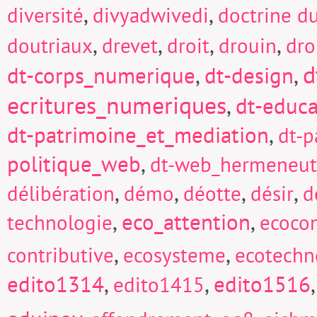
,
,
diversité
divyadwivedi
doctrine d
,
,
,
,
doutriaux
drevet
droit
drouin
dro
d
dt-corps_numerique
,
dt-design
,
ecritures_numeriques
,
dt-educa
dt-patrimoine_et_mediation
,
dt-p
politique_web
,
dt-web_hermeneut
,
,
,
,
délibération
démo
déotte
désir
d
,
eco_attention
,
technologie
ecocon
,
,
contributive
ecosysteme
ecotechn
edito1314
,
,
edito1516
edito1415