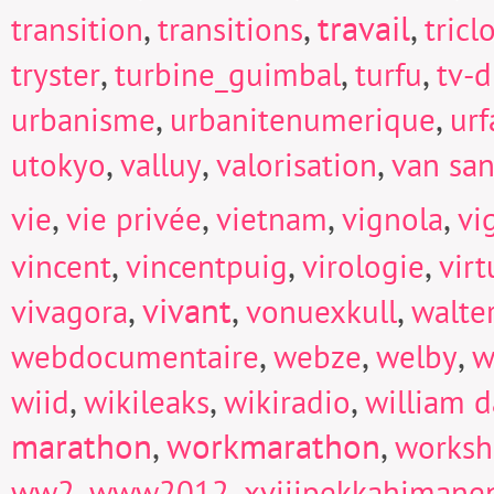
,
,
travail
,
transition
transitions
tricl
,
,
,
tryster
turbine_guimbal
turfu
tv-d
,
,
urbanisme
urbanitenumerique
urf
,
,
,
utokyo
valluy
valorisation
van san
,
,
,
,
vie
vie privée
vietnam
vignola
vi
,
,
,
vincent
vincentpuig
virologie
virt
,
vivant
,
,
vivagora
vonuexkull
walte
,
,
,
webdocumentaire
webze
welby
w
,
,
,
wiid
wikileaks
wikiradio
william d
marathon
,
workmarathon
,
works
,
,
ww2
www2012
xviiipekkahimane