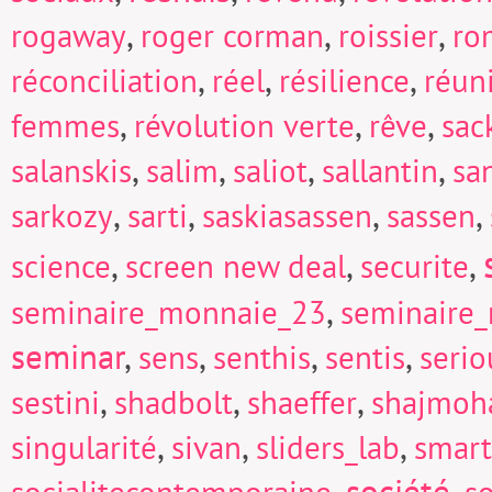
,
,
,
rogaway
roger corman
roissier
ro
,
,
,
réconciliation
réel
résilience
réun
,
,
,
femmes
révolution verte
rêve
sac
,
,
,
,
salanskis
salim
saliot
sallantin
sa
,
,
,
,
sarkozy
sarti
saskiasassen
sassen
,
,
,
science
screen new deal
securite
,
seminaire_monnaie_23
seminaire
seminar
,
,
,
,
sens
senthis
sentis
seri
,
,
,
sestini
shadbolt
shaeffer
shajmoh
,
,
,
singularité
sivan
sliders_lab
smart
,
société
,