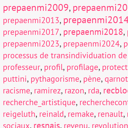
prepaenmi2009
prepaenmi2
,
prepaenmi201
,
prepaenmi2013
,
prepaenmi2018
,
prepaenmi2017
,
,
prepaenmi2023
prepaenmi2024
p
processus de transindividuation de
,
,
,
professeur
profil
profilage
protect
,
,
,
puttini
pythagorisme
pène
qarnot
,
,
,
,
recblo
racisme
ramirez
razon
rda
,
recherche_artistique
recherchecont
,
,
,
,
reigeluth
reinald
remake
renault
,
resnais
,
,
sociaux
revenu
revolutio