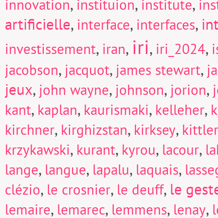
,
,
,
innovation
instituion
institute
in
artificielle
,
,
,
in
interface
interfaces
iri
,
,
,
,
investissement
iran
iri_2024
i
,
,
,
jacobson
jacquot
james stewart
j
jeux
,
,
,
,
john wayne
johnson
jorion
,
,
,
,
kant
kaplan
kaurismaki
kelleher
k
,
,
,
kirchner
kirghizstan
kirksey
kittle
,
,
,
,
krzykawski
kurant
kyrou
lacour
la
,
,
,
,
lange
langue
lapalu
laquais
lasse
,
,
,
le gest
clézio
le crosnier
le deuff
,
,
,
,
lemaire
lemarec
lemmens
lenay