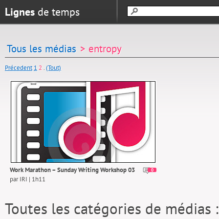
Lignes
de temps
Tous les médias
> entropy
Précedent
1
2
.
(Tout)
Work Marathon – Sunday Writing Workshop 03
0
par IRI | 1h11
Toutes les catégories de médias 