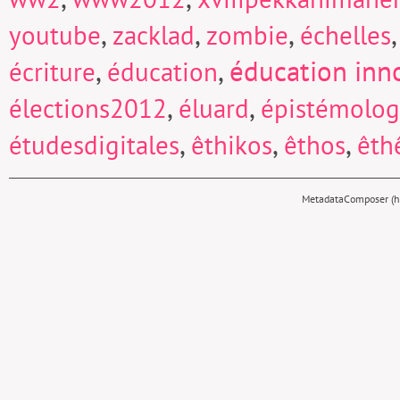
,
,
,
youtube
zacklad
zombie
échelles
,
,
éducation inn
écriture
éducation
,
,
élections2012
éluard
épistémolog
,
,
,
étudesdigitales
êthikos
êthos
êth
MetadataComposer (hy