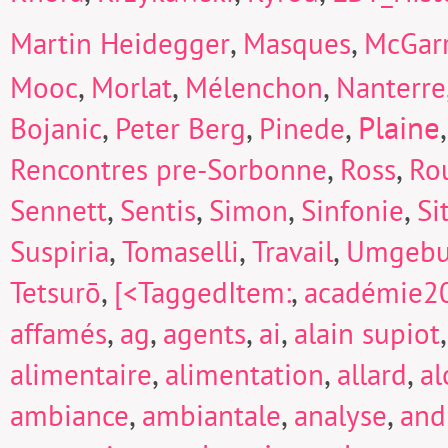
,
,
Martin Heidegger
Masques
McGarr
,
,
,
Mooc
Morlat
Mélenchon
Nanterre
,
,
,
Plaine
Bojanic
Peter Berg
Pinede
,
,
Rencontres pre-Sorbonne
Ross
Ro
,
,
,
,
Sennett
Sentis
Simon
Sinfonie
Si
,
,
,
Suspiria
Tomaselli
Travail
Umgeb
,
,
Tetsurō
[<TaggedItem:
académie2
,
,
,
,
affamés
ag
agents
ai
alain supiot
,
,
,
alimentaire
alimentation
allard
a
,
,
,
ambiance
ambiantale
analyse
and