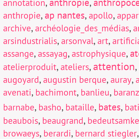
,
anthropie
,
anthropoc
annotation
,
ap nantes
,
,
anthropie
apollo
appar
,
,
archive
archéologie_des_médias
a
,
,
,
arsindustrialis
arsonval
art
artific
,
,
,
at
assange
assayag
astrophysique
attention
,
,
,
atelierproduit
ateliers
,
,
,
augoyard
augustin berque
auray
,
,
,
avenati
bachimont
banlieu
baranz
,
,
,
bates
,
barnabe
basho
bataille
bat
,
,
beaubois
beaugrand
bedeutsamke
,
,
browaeys
berardi
bernard stiegler