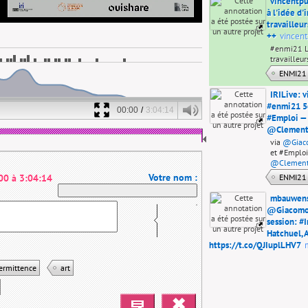
vincentpu
à l'idée d
travailleur
++
vincent
#enmi21 Le
travailleur
ENMI21
IRILive: v
#enmi21 5é
00:00
/
3:04:14
#Emploi — 
@Clement
via
@Giac
et #Emploi
@Clement
Votre nom :
00
à
3:04:14
ENMI21
mbauwens
@Giacomo
session: #
Hatchuel, 
https://t.co/QJIuplLHV7
RT
@IRILi
ermittence
art
#Intermitt
Antonella
ENMI21