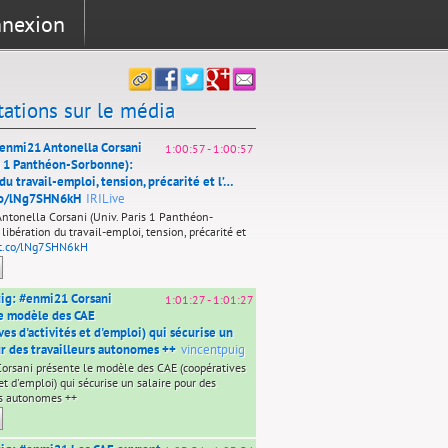
nexion
tations sur le média
#enmi21 Antonella Corsani
1:00:57
-
1:00:57
is 1 Panthéon-Sorbonne):
du travail-emploi, tension, précarité et l’…
.co/lNg7SHN6kH
IRILive
tonella Corsani (Univ. Paris 1 Panthéon-
libération du travail-emploi, tension, précarité et
/t.co/lNg7SHN6kH
ig: #enmi21 Corsani
1:01:27
-
1:01:27
e modèle des CAE
es d'activités et d'emploi) qui sécurise un
ur des travailleurs autonomes ++
vincentpuig
rsani présente le modèle des CAE (coopératives
 et d'emploi) qui sécurise un salaire pour des
rs autonomes ++