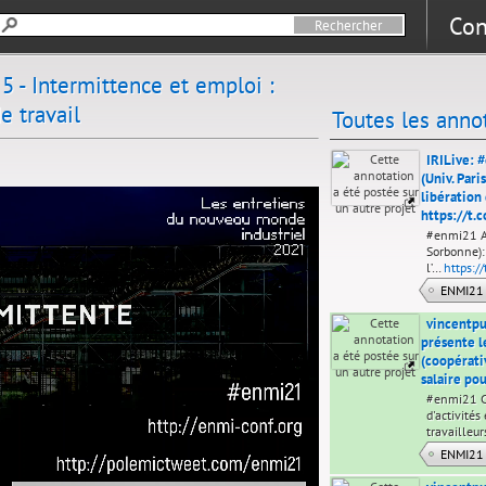
Con
5 - Intermittence et emploi :
 travail
Toutes les anno
IRILive: 
(Univ. Par
libération 
https://t
#enmi21 An
Sorbonne): 
l’…
https:/
ENMI21
vincentpu
présente l
(coopérativ
salaire po
#enmi21 Co
d'activités
travailleu
ENMI21