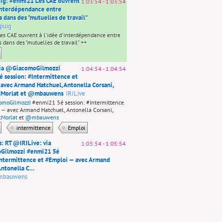
ig: #enmi21 Les CAE ouvrent
1:03:54
-
1:03:54
'interdépendance entre
s dans des "mutuelles de travail"
puig
s CAE ouvrent à l'idée d'interdépendance entre
s dans des "mutuelles de travail" ++
ia
@GiacomoGilmozzi
1:04:54
-
1:04:54
 session: #Intermittence et
avec Armand Hatchuel, Antonella Corsani,
Morlat
et
@mbauwens
IRILive
omoGilmozzi
#enmi21 5é session: #Intermittence
 — avec Armand Hatchuel, Antonella Corsani,
Morlat
et
@mbauwens
intermittence
Emploi
: RT
@IRILive
: via
1:05:54
-
1:05:54
Gilmozzi
#enmi21 5é
Intermittence et #Emploi — avec Armand
Antonella C…
mbauwens
ve
: via
@GiacomoGilmozzi
#enmi21 5é session:
ence et #Emploi — avec Armand Hatchuel,
 C…
https://t.co/QJIuplLHV7
intermittence
Emploi