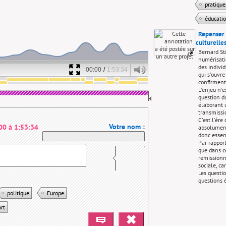
pratiqu
éducati
Repenser 
culturelle
Bernard Sti
numérisati
des individ
00:00
/
1:53:34
qui s'ouvre
confirment
L'enjeu n'e
question d
élaborant 
transmissi
C'est l'ère
Votre nom :
00
à
1:53:34
absolument
donc essent
Par rappor
que dans ce
remissionne
sociale, ca
Les questio
questions 
industri
politique
Europe
économie
art
inuage