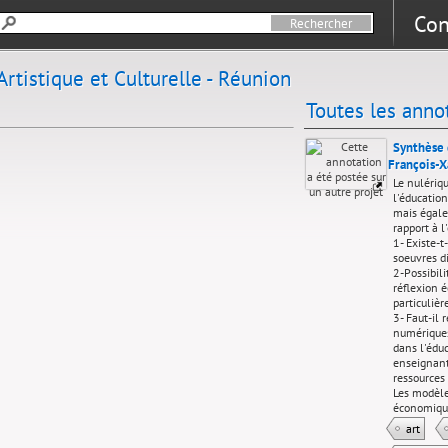
Con
Artistique et Culturelle - Réunion
Toutes les anno
Synthèse 
François-
Le nulériq
l'éducation
mais égale
rapport à l
1- Existe-
soeuvres d
2-Possibili
réflexion 
particulièr
3- Faut-il 
numériques
dans l'édu
enseignant
ressources
Les modèle
économiqu
art