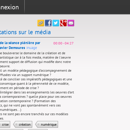
nexion
tations sur le média
de la séance plénière par
00:00
-
04:27
Xavier Demoures
inuage
ue bouleverse le domaine de la création et de
artistique car à la fois media, matière de l'oeuvre
ment support de diffusion qui modifie donc notre
'oeuvre.
t-il un modèle pédagogique d'accompagnement de
iffusées via un support numérique ?
té de concilier ces impératifs pédagogiques et une
économique quant à la pérenneité de ce modèle,
ement en période de crise ?
réintégrer dans les ensiegnements les oeuvres d'art
 contemporaines ? quelle place pour ces oeuvres
cation contemporaine ? (Formation des
s, qui ne vont pas spontanément vers ces
 numériques...)
s ne sont pas encore tranchés sur ces modèles
es.
crise
création
numérique