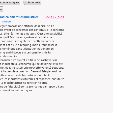
es pédagogiques
économie
on
radicalement les industries
04:31
-
13:05
s
inuage
egler propose une attitude de radicalité. La
on avant de concerner des contenus, elle concerne
us, elle réarme les amateurs. C'est une possibilité
 et qu'il faut investir, même si les faits ne
 pas encore intégralement cette hypothèse.
st pas dans le e-learning, mais il faut poser la
u numérique dans l'éducation nationale en
un grand discours sur ces questions de la
on des savoirs.
 consumériste qui est en train de s'achever car
 inadpadté à l'économie qui se dessinne. Et il est
iel de faire valoir une nouvelle volonté politique.
t à la première question, Bernard Stiegler estime
tte économie de la contribution il faut
r les industries culturelles et repenser leur utilité
r le modèle actuel ne fonctionne plus.
ns de faisabilité sont secondaires par rapport à ces
économiques et politiques.
es culturelles
service public
 de la contribution
éducation
13:07
-
15:16