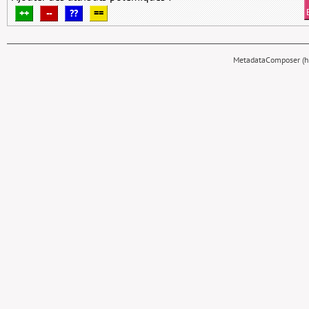
++
--
??
==
MetadataComposer (hy