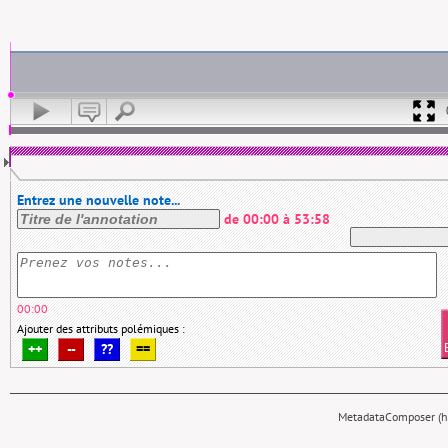
Entrez une nouvelle note...
de
00:00
à
53:58
00:00
Ajouter des attributs polémiques :
++
--
??
==
MetadataComposer (hy