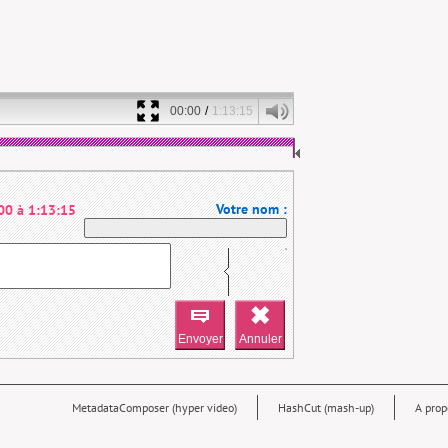
00:00
/
1:13:15
Votre nom :
00
à
1:13:15
MetadataComposer (hyper video)
HashCut (mash-up)
A prop