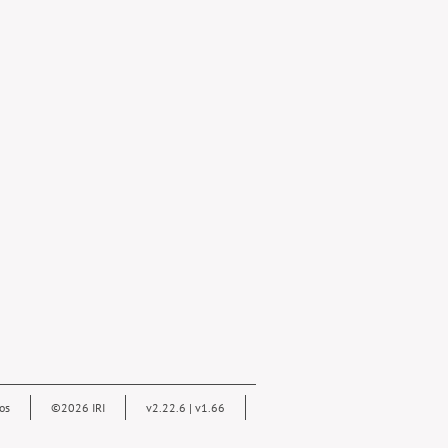
os
©2026 IRI
v2.22.6 | v1.66