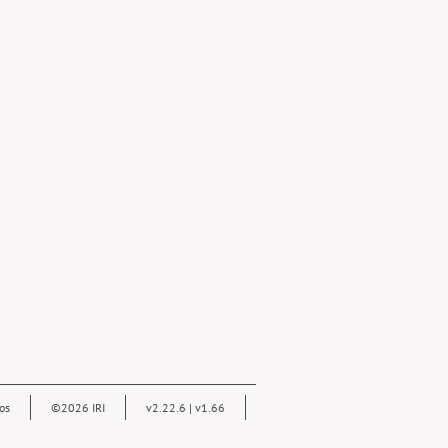
os
©2026 IRI
v2.22.6 | v1.66