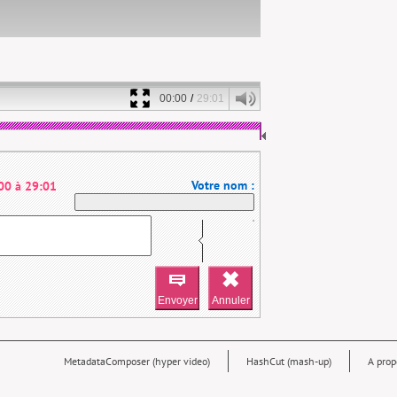
00:00
/
29:01
Votre nom :
00
à
29:01
MetadataComposer (hyper video)
HashCut (mash-up)
A prop