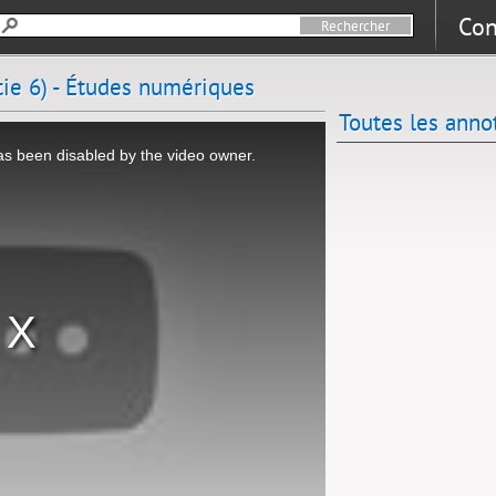
Con
tie 6) - Études numériques
Toutes les anno
s been disabled by the video owner.