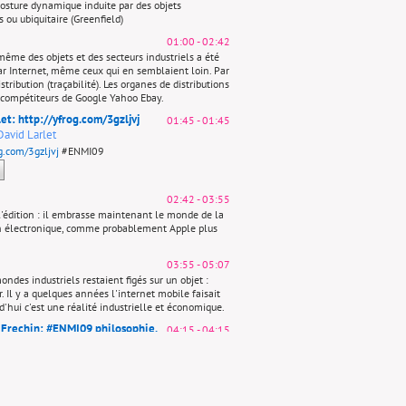
osture dynamique induite par des objets
s ou ubiquitaire (Greenfield)
01:00
-
02:42
même des objets et des secteurs industriels a été
ar Internet, même ceux qui en semblaient loin. Par
tribution (traçabilité). Les organes de distributions
 compétiteurs de Google Yahoo Ebay.
let:
http://yfrog.com/3gzljvj
01:45
-
01:45
David Larlet
g.com/3gzljvj
#ENMI09
02:42
-
03:55
'édition : il embrasse maintenant le monde de la
on électronique, comme probablement Apple plus
03:55
-
05:07
ndes industriels restaient figés sur un objet :
r. Il y a quelques années l'internet mobile faisait
rd'hui c'est une réalité industrielle et économique.
s Frechin: #ENMI09 philosophie,
04:15
-
04:15
, communication et politique:
es en France
B.Benhamou
#wanomirror
jean
in
ilosophie, esthétique, communication et
 nous sommes en France
B.Benhamou
#wanomirror