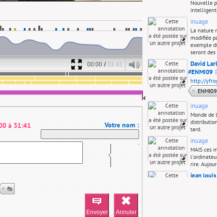
Nouvelle p
intelligent
inuage
La nature 
modifiée p
exemple dis
seront des
David Lar
00:00
/
31:41
#ENMI09
http://yfro
ENMI09
inuage
Monde de l
distributi
Votre nom :
00
à
31:41
tard.
inuage
MAIS ces mo
l'ordinateu
rire. Aujou
jean loui
esthétique
fb
nous somm
louis Frech
#ENMI09 ph
politique: