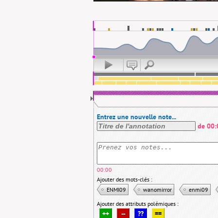
Entrez une nouvelle note...
de
00:
00:00
Ajouter des mots-clés :
ENMI09
wanomirror
enmi09
Ajouter des attributs polémiques :
++
--
??
==