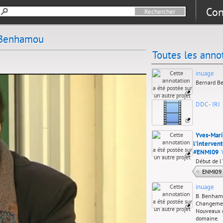
Con
d Benhamou
Toutes les anno
inuage
Bernard 
DDC - IRI
Yves-Mari
l'interve
#ENMI09
Début de 
ENMI09
inuage
B. Benhamo
Changement
Nouveaux c
domaine.