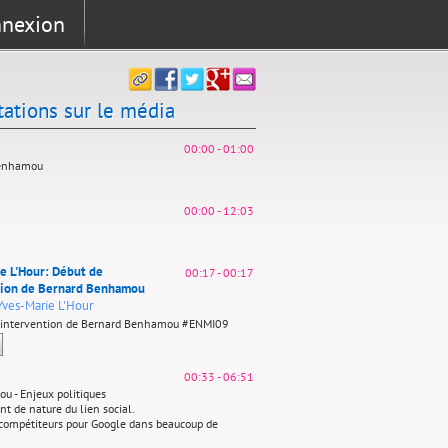
nexion
tations sur le média
00:00
-
01:00
Benhamou
00:00
-
12:03
e L'Hour: Début de
00:17
-
00:17
ntion de Bernard Benhamou
Yves-Marie L'Hour
l'intervention de Bernard Benhamou #ENMI09
00:33
-
06:51
u - Enjeux politiques
 de nature du lien social.
ompétiteurs pour Google dans beaucoup de