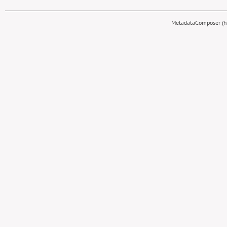
MetadataComposer (hy