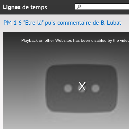
Lignes
de temps
PM 1 6 "Etre là" puis commentaire de B. Lubat
This
is
Playback on other Websites has been disabled by the vide
a
modal
window.