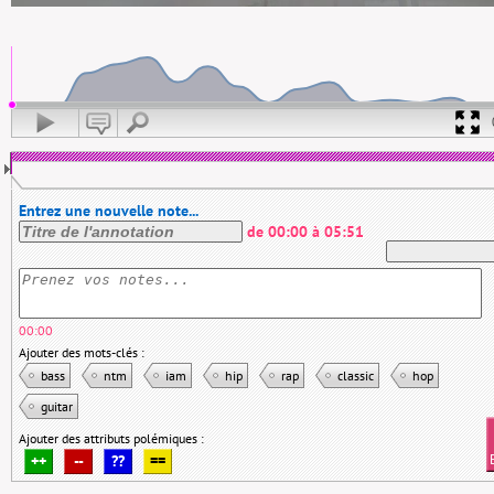
Entrez une nouvelle note...
de
00:00
à
05:51
00:00
Ajouter des mots-clés :
bass
ntm
iam
hip
rap
classic
hop
guitar
Ajouter des attributs polémiques :
++
--
??
==