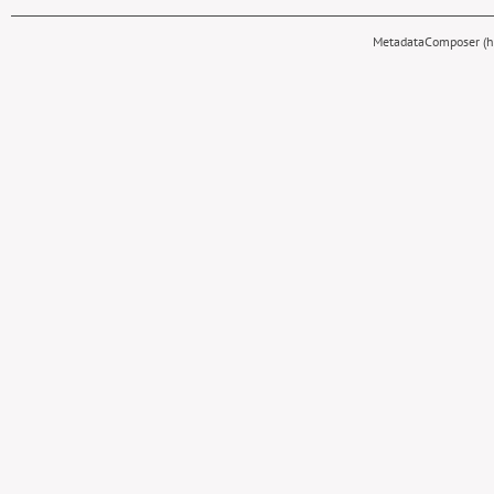
MetadataComposer (hy