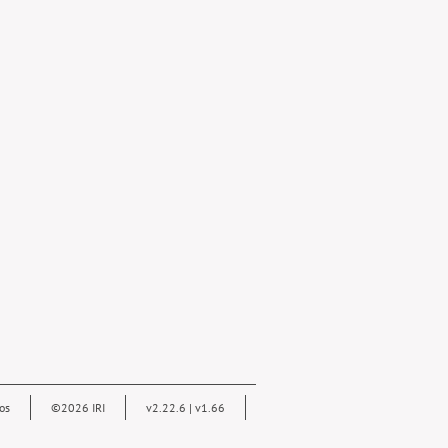
os
©2026 IRI
v2.22.6 | v1.66