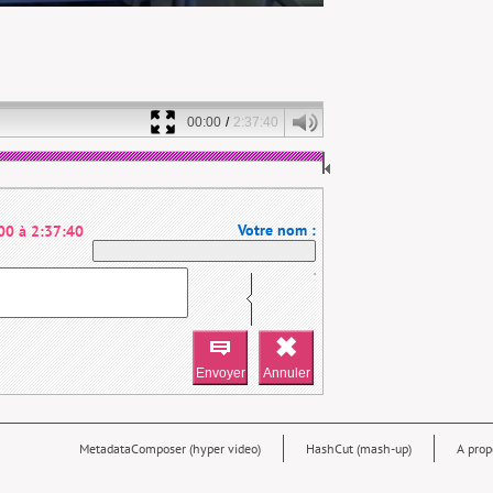
00:00
/
2:37:40
Votre nom :
00
à
2:37:40
MetadataComposer (hyper video)
HashCut (mash-up)
A prop