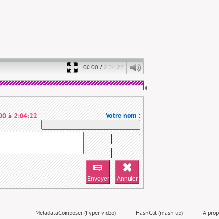
00:00
/
2:04:22
Votre nom :
00
à
2:04:22
MetadataComposer (hyper video)
HashCut (mash-up)
A prop