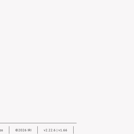
os
©2026 IRI
v2.22.6 | v1.66