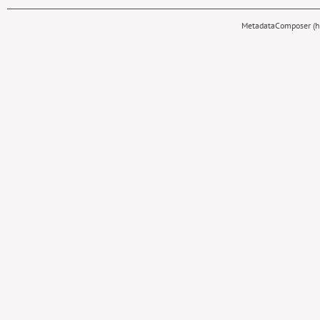
MetadataComposer (hy