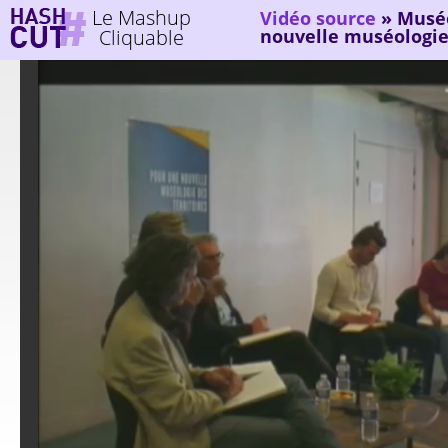
Le Mashup
Vidéo source
»
Muséo
Cliquable
nouvelle muséologie 