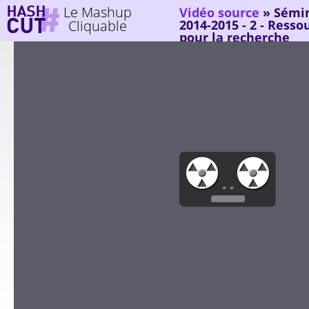
Le Mashup
Vidéo source
»
Sémin
Cliquable
2014-2015 - 2 - Ress
pour la recherche