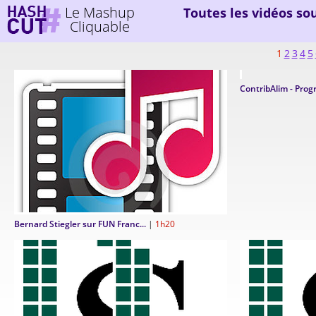
Le Mashup
Toutes les vidéos so
Cliquable
1
2
3
4
5
ContribAlim - Pro
Bernard Stiegler sur FUN Franc...
|
1h20